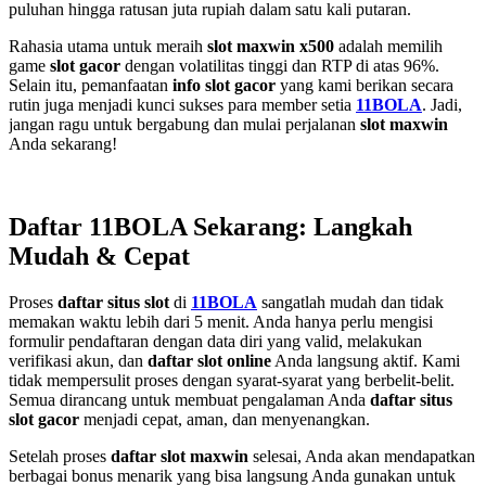
puluhan hingga ratusan juta rupiah dalam satu kali putaran.
Rahasia utama untuk meraih
slot maxwin x500
adalah memilih
game
slot gacor
dengan volatilitas tinggi dan RTP di atas 96%.
Selain itu, pemanfaatan
info slot gacor
yang kami berikan secara
rutin juga menjadi kunci sukses para member setia
11BOLA
. Jadi,
jangan ragu untuk bergabung dan mulai perjalanan
slot maxwin
Anda sekarang!
Daftar 11BOLA Sekarang: Langkah
Mudah & Cepat
Proses
daftar situs slot
di
11BOLA
sangatlah mudah dan tidak
memakan waktu lebih dari 5 menit. Anda hanya perlu mengisi
formulir pendaftaran dengan data diri yang valid, melakukan
verifikasi akun, dan
daftar slot online
Anda langsung aktif. Kami
tidak mempersulit proses dengan syarat-syarat yang berbelit-belit.
Semua dirancang untuk membuat pengalaman Anda
daftar situs
slot gacor
menjadi cepat, aman, dan menyenangkan.
Setelah proses
daftar slot maxwin
selesai, Anda akan mendapatkan
berbagai bonus menarik yang bisa langsung Anda gunakan untuk