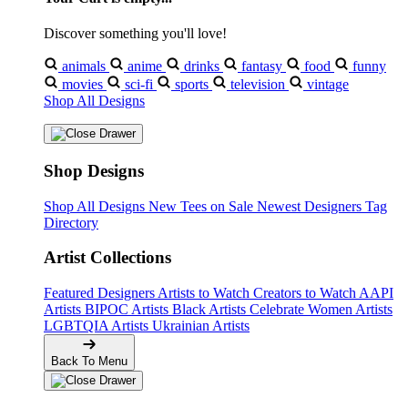
Discover something you'll love!
animals
anime
drinks
fantasy
food
funny
movies
sci-fi
sports
television
vintage
Shop All Designs
Shop Designs
Shop All Designs
New Tees on Sale
Newest Designers
Tag
Directory
Artist Collections
Featured Designers
Artists to Watch
Creators to Watch
AAPI
Artists
BIPOC Artists
Black Artists
Celebrate Women Artists
LGBTQIA Artists
Ukrainian Artists
Back To Menu