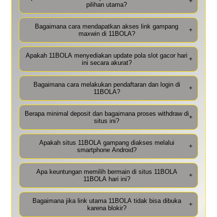
+
pilihan utama?
Bagaimana cara mendapatkan akses link gampang
+
maxwin di 11BOLA?
Apakah 11BOLA menyediakan update pola slot gacor hari
+
ini secara akurat?
Bagaimana cara melakukan pendaftaran dan login di
+
11BOLA?
Berapa minimal deposit dan bagaimana proses withdraw di
+
situs ini?
Apakah situs 11BOLA gampang diakses melalui
+
smartphone Android?
Apa keuntungan memilih bermain di situs 11BOLA
+
11BOLA hari ini?
Bagaimana jika link utama 11BOLA tidak bisa dibuka
+
karena blokir?