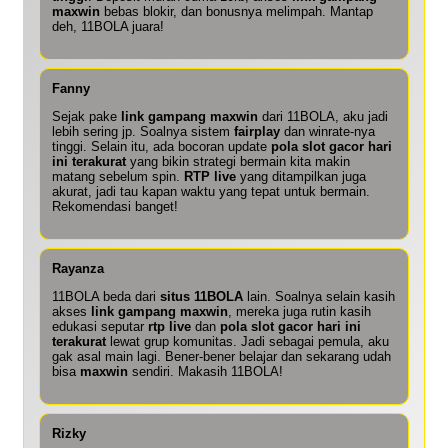
maxwin
bebas blokir, dan bonusnya melimpah. Mantap
deh, 11BOLA juara!
Fanny
Sejak pake
link gampang maxwin
dari 11BOLA, aku jadi
lebih sering jp. Soalnya sistem
fairplay
dan winrate-nya
tinggi. Selain itu, ada bocoran update
pola slot gacor hari
ini terakurat
yang bikin strategi bermain kita makin
matang sebelum spin.
RTP live
yang ditampilkan juga
akurat, jadi tau kapan waktu yang tepat untuk bermain.
Rekomendasi banget!
Rayanza
11BOLA beda dari
situs 11BOLA
lain. Soalnya selain kasih
akses
link gampang maxwin
, mereka juga rutin kasih
edukasi seputar
rtp live
dan
pola slot gacor hari ini
terakurat
lewat grup komunitas. Jadi sebagai pemula, aku
gak asal main lagi. Bener-bener belajar dan sekarang udah
bisa
maxwin
sendiri. Makasih 11BOLA!
Rizky