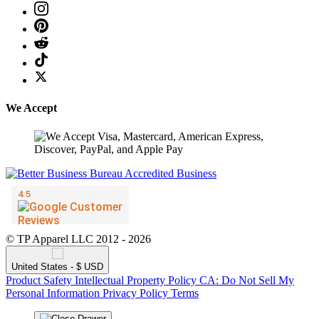
We Accept
© TP Apparel LLC 2012 - 2026
United States - $ USD
Product Safety
Intellectual Property Policy
CA: Do Not Sell My
Personal Information
Privacy Policy
Terms