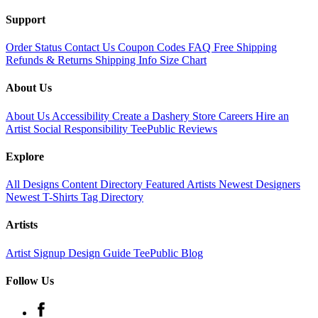
Support
Order Status
Contact Us
Coupon Codes
FAQ
Free Shipping
Refunds & Returns
Shipping Info
Size Chart
About Us
About Us
Accessibility
Create a Dashery Store
Careers
Hire an
Artist
Social Responsibility
TeePublic Reviews
Explore
All Designs
Content Directory
Featured Artists
Newest Designers
Newest T-Shirts
Tag Directory
Artists
Artist Signup
Design Guide
TeePublic Blog
Follow Us