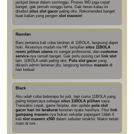
jackpot besar dalam seminggu. Proses WD juga cepat
banget, gak pernah nunggu lama. Gak heran kalau ini
disebut
situs slot gacor
paling oke. Rekomended banget
buat kalian yang pengen
slot maxwin
!
Ramdan
Baru pertama kali coba taruhan di 11BOLA, langsung dapet
hoki. Aksesnya mudah via HP, tampilan
situs 11BOLA
resmi pilihan utama
ini sangat profesional, dan
customer
service
-nya ramah banget. Gak perlu pusing cari
link slot
lain, 11BOLA udah paling oke.
Pola slot gacor
yang
dikasih admin beneran jitu, langsung tembus
maxwin
di
hari kedua!
Black
Aku udah coba beberapa bo judi, tapi cuma 11BOLA yang
paling terpercaya sebagai
situs 11BOLA pilihan
saya.
Transaksi cepat, game fairplay, dan update
pola slot
gacor hari ini terakurat
beneran nyata hasilnya. Fitur
link
gampang maxwin
-nya bukan sekadar pajangan! Udah 4
kali
slot maxwin x500
dalam sebulan terakhir. Makin betah
main di sini.