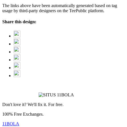
The links above have been automatically generated based on tag
usage by third-party designers on the TeePublic platform.
Share this design:
Don't love it? We'll fix it. For free.
100% Free Exchanges.
11BOLA