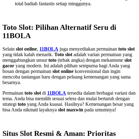
total hadiah fantastis setiap minggunya.
Toto Slot: Pilihan Alternatif Seru di
11BOLA
Selain
slot online
,
11BOLA
juga menyediakan permainan
toto slot
yang tidak kalah menarik.
Toto slot
adalah varian permainan yang
menggabungkan unsur
toto
(tebak angka) dengan mekanisme
slot
gacor
yang modern. Ini adalah pilihan sempurna bagi Anda yang
bosan dengan permainan
slot online
konvensional dan ingin
mencoba tantangan baru dengan peluang kemenangan yang sama
besarnya.
Permainan
toto slot
di
11BOLA
tersedia dalam berbagai variasi dan
tema. Anda bisa memilih sesuai selera dan mulai bertaruh dengan
strategi
toto
yang Anda kuasai. Hasilnya? Kemenangan besar yang
bisa Anda nikmati layaknya
slot maxwin
pada umumnya!
Situs Slot Resmi & Aman: Prioritas