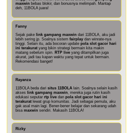
maxwin
bebas blokir, dan bonusnya melimpah. Mantap
deh, 11BOLA juara!
Fanny
Sejak pake
link gampang maxwin
dari 11BOLA, aku jadi
lebih sering jp. Soalnya sistem
fairplay
dan winrate-nya
tinggi. Selain itu, ada bocoran update
pola slot gacor hari
ini terakurat
yang bikin strategi bermain kita makin
matang sebelum spin.
RTP live
yang ditampilkan juga
akurat, jadi tau kapan waktu yang tepat untuk bermain.
Rekomendasi banget!
Rayanza
11BOLA beda dari
situs 11BOLA
lain. Soalnya selain kasih
akses
link gampang maxwin
, mereka juga rutin kasih
edukasi seputar
rtp live
dan
pola slot gacor hari ini
terakurat
lewat grup komunitas. Jadi sebagai pemula, aku
gak asal main lagi. Bener-bener belajar dan sekarang udah
bisa
maxwin
sendiri. Makasih 11BOLA!
Rizky