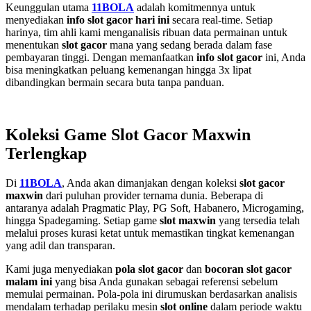
Keunggulan utama
11BOLA
adalah komitmennya untuk
menyediakan
info slot gacor hari ini
secara real-time. Setiap
harinya, tim ahli kami menganalisis ribuan data permainan untuk
menentukan
slot gacor
mana yang sedang berada dalam fase
pembayaran tinggi. Dengan memanfaatkan
info slot gacor
ini, Anda
bisa meningkatkan peluang kemenangan hingga 3x lipat
dibandingkan bermain secara buta tanpa panduan.
Koleksi Game Slot Gacor Maxwin
Terlengkap
Di
11BOLA
, Anda akan dimanjakan dengan koleksi
slot gacor
maxwin
dari puluhan provider ternama dunia. Beberapa di
antaranya adalah Pragmatic Play, PG Soft, Habanero, Microgaming,
hingga Spadegaming. Setiap game
slot maxwin
yang tersedia telah
melalui proses kurasi ketat untuk memastikan tingkat kemenangan
yang adil dan transparan.
Kami juga menyediakan
pola slot gacor
dan
bocoran slot gacor
malam ini
yang bisa Anda gunakan sebagai referensi sebelum
memulai permainan. Pola-pola ini dirumuskan berdasarkan analisis
mendalam terhadap perilaku mesin
slot online
dalam periode waktu