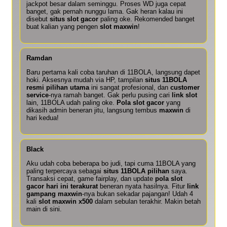
jackpot besar dalam seminggu. Proses WD juga cepat
banget, gak pernah nunggu lama. Gak heran kalau ini
disebut
situs slot gacor
paling oke. Rekomended banget
buat kalian yang pengen
slot maxwin
!
Ramdan
Baru pertama kali coba taruhan di 11BOLA, langsung dapet
hoki. Aksesnya mudah via HP, tampilan
situs 11BOLA
resmi pilihan utama
ini sangat profesional, dan
customer
service
-nya ramah banget. Gak perlu pusing cari
link slot
lain, 11BOLA udah paling oke.
Pola slot gacor
yang
dikasih admin beneran jitu, langsung tembus
maxwin
di
hari kedua!
Black
Aku udah coba beberapa bo judi, tapi cuma 11BOLA yang
paling terpercaya sebagai
situs 11BOLA pilihan
saya.
Transaksi cepat, game fairplay, dan update
pola slot
gacor hari ini terakurat
beneran nyata hasilnya. Fitur
link
gampang maxwin
-nya bukan sekadar pajangan! Udah 4
kali
slot maxwin x500
dalam sebulan terakhir. Makin betah
main di sini.