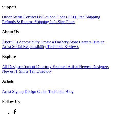
Support
Order Status
Contact Us
Coupon Codes
FAQ
Free Shipping
Refunds & Returns
Shipping Info
Size Chart
About Us
About Us
Accessibility
Create a Dashery Store
Careers
Hire an
Artist
Social Responsibility
TeePublic Reviews
Explore
All Designs
Content Directory
Featured Artists
Newest Designers
Newest T-Shirts
Tag Directory
Artists
Artist Signup
Design Guide
TeePublic Blog
Follow Us