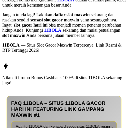
untuk meraih kemenangan besar Anda.
Jangan tunda lagi! Lakukan
daftar slot maxwin
sekarang dan
rasakan sendiri sensasi
slot gacor maxwin
yang sesungguhnya.
Ingat,
slot gacor hari ini
bisa menjadi momen penentu perubahan
hidup Anda. Kunjungi
11BOLA
sekarang dan mulai petualangan
slot maxwin
Anda bersama jutaan member lainnya.
11BOLA
— Situs Slot Gacor Maxwin Terpercaya, Link Resmi &
RTP Tertinggi 2026!
Nikmati Promo Bonus Cashback 100% di situs
11BOLA
sekarang
juga!
FAQ 11BOLA – SITUS 11BOLA GACOR
HARI INI FEATURING LINK GAMPANG
MAXWIN #1
Apa itu 11BOLA dan kenapa disebut situs 11BOLA resmi