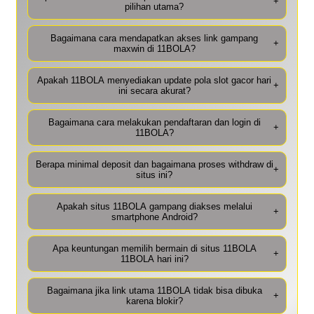
+
pilihan utama?
Bagaimana cara mendapatkan akses link gampang
+
maxwin di 11BOLA?
Apakah 11BOLA menyediakan update pola slot gacor hari
+
ini secara akurat?
Bagaimana cara melakukan pendaftaran dan login di
+
11BOLA?
Berapa minimal deposit dan bagaimana proses withdraw di
+
situs ini?
Apakah situs 11BOLA gampang diakses melalui
+
smartphone Android?
Apa keuntungan memilih bermain di situs 11BOLA
+
11BOLA hari ini?
Bagaimana jika link utama 11BOLA tidak bisa dibuka
+
karena blokir?