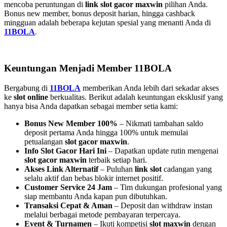
mencoba peruntungan di
link slot gacor maxwin
pilihan Anda.
Bonus new member, bonus deposit harian, hingga cashback
mingguan adalah beberapa kejutan spesial yang menanti Anda di
11BOLA
.
Keuntungan Menjadi Member 11BOLA
Bergabung di
11BOLA
memberikan Anda lebih dari sekadar akses
ke
slot online
berkualitas. Berikut adalah keuntungan eksklusif yang
hanya bisa Anda dapatkan sebagai member setia kami:
Bonus New Member 100%
– Nikmati tambahan saldo
deposit pertama Anda hingga 100% untuk memulai
petualangan
slot gacor maxwin
.
Info Slot Gacor Hari Ini
– Dapatkan update rutin mengenai
slot gacor maxwin
terbaik setiap hari.
Akses Link Alternatif
– Puluhan
link slot
cadangan yang
selalu aktif dan bebas blokir internet positif.
Customer Service 24 Jam
– Tim dukungan profesional yang
siap membantu Anda kapan pun dibutuhkan.
Transaksi Cepat & Aman
– Deposit dan withdraw instan
melalui berbagai metode pembayaran terpercaya.
Event & Turnamen
– Ikuti kompetisi
slot maxwin
dengan