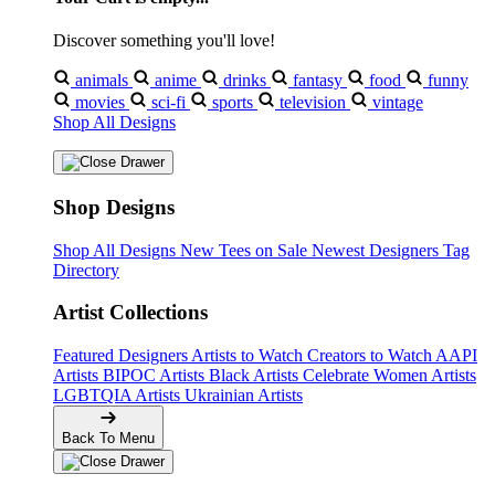
Discover something you'll love!
animals
anime
drinks
fantasy
food
funny
movies
sci-fi
sports
television
vintage
Shop All Designs
Shop Designs
Shop All Designs
New Tees on Sale
Newest Designers
Tag
Directory
Artist Collections
Featured Designers
Artists to Watch
Creators to Watch
AAPI
Artists
BIPOC Artists
Black Artists
Celebrate Women Artists
LGBTQIA Artists
Ukrainian Artists
Back To Menu