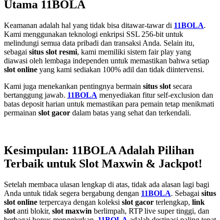
Utama 11BOLA
Keamanan adalah hal yang tidak bisa ditawar-tawar di
11BOLA
.
Kami menggunakan teknologi enkripsi SSL 256-bit untuk
melindungi semua data pribadi dan transaksi Anda. Selain itu,
sebagai
situs slot resmi
, kami memiliki sistem fair play yang
diawasi oleh lembaga independen untuk memastikan bahwa setiap
slot online
yang kami sediakan 100% adil dan tidak diintervensi.
Kami juga menekankan pentingnya bermain
situs slot
secara
bertanggung jawab.
11BOLA
menyediakan fitur self-exclusion dan
batas deposit harian untuk memastikan para pemain tetap menikmati
permainan
slot gacor
dalam batas yang sehat dan terkendali.
Kesimpulan: 11BOLA Adalah Pilihan
Terbaik untuk Slot Maxwin & Jackpot!
Setelah membaca ulasan lengkap di atas, tidak ada alasan lagi bagi
Anda untuk tidak segera bergabung dengan
11BOLA
. Sebagai
situs
slot online
terpercaya dengan koleksi
slot gacor
terlengkap,
link
slot
anti blokir,
slot maxwin
berlimpah, RTP live super tinggi, dan
berbagai bonus menggiurkan,
11BOLA
adalah destinasi paling tepat