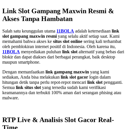
Link Slot Gampang Maxwin Resmi &
Akses Tanpa Hambatan
Salah satu keunggulan utama
11BOLA
adalah ketersediaan
link
slot gampang maxwin resmi
yang selalu aktif setiap saat. Kami
memahami bahwa akses ke
situs slot online
sering kali terhambat
oleh pemblokiran internet positif di Indonesia. Oleh karena itu,
11BOLA
menyediakan puluhan
link slot
alternatif yang bebas dari
blokir dan dapat diakses dari berbagai perangkat, baik desktop
maupun smartphone.
Dengan memanfaatkan
link gampang maxwin
yang kami
sediakan, Anda bisa melakukan
link slot gacor
login dalam
hitungan detik tanpa perlu repot-repot mencari
link slot
pengganti.
Semua
link situs slot
yang tersedia sudah kami verifikasi
keamanannya dan terbukti 100% aman dari serangan phising atau
malware.
RTP Live & Analisis Slot Gacor Real-
Time