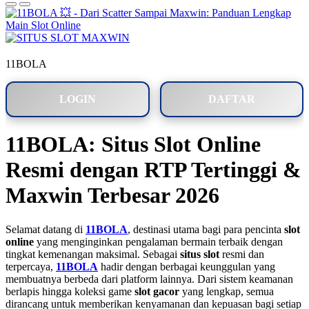
11BOLA
LOGIN
DAFTAR
11BOLA: Situs Slot Online
Resmi dengan RTP Tertinggi &
Maxwin Terbesar 2026
Selamat datang di
11BOLA
, destinasi utama bagi para pencinta
slot
online
yang menginginkan pengalaman bermain terbaik dengan
tingkat kemenangan maksimal. Sebagai
situs slot
resmi dan
terpercaya,
11BOLA
hadir dengan berbagai keunggulan yang
membuatnya berbeda dari platform lainnya. Dari sistem keamanan
berlapis hingga koleksi game
slot gacor
yang lengkap, semua
dirancang untuk memberikan kenyamanan dan kepuasan bagi setiap