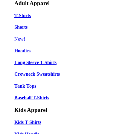
Adult Apparel
T-Shirts
Shorts
New!
Hoodies
Long Sleeve T-Shirts
Crewneck Sweatshirts
Tank Tops
Baseball T-Shirts
Kids Apparel
Kids T-Shirts