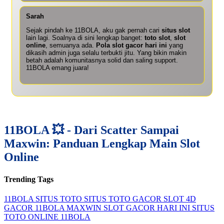
Sarah
Sejak pindah ke 11BOLA, aku gak pernah cari
situs slot
lain lagi. Soalnya di sini lengkap banget:
toto slot
,
slot
online
, semuanya ada.
Pola slot gacor hari ini
yang
dikasih admin juga selalu terbukti jitu. Yang bikin makin
betah adalah komunitasnya solid dan saling support.
11BOLA emang juara!
11BOLA 💥 - Dari Scatter Sampai
Maxwin: Panduan Lengkap Main Slot
Online
Trending Tags
11BOLA
SITUS TOTO
SITUS TOTO GACOR
SLOT 4D
GACOR
11BOLA MAXWIN
SLOT GACOR HARI INI
SITUS
TOTO ONLINE
11BOLA