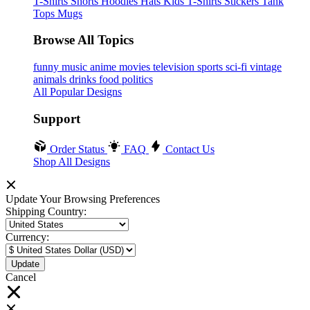
T-Shirts
Shorts
Hoodies
Hats
Kids T-Shirts
Stickers
Tank
Tops
Mugs
Browse All Topics
funny
music
anime
movies
television
sports
sci-fi
vintage
animals
drinks
food
politics
All Popular Designs
Support
Order Status
FAQ
Contact Us
Shop All Designs
Update Your Browsing Preferences
Shipping Country:
Currency:
Cancel