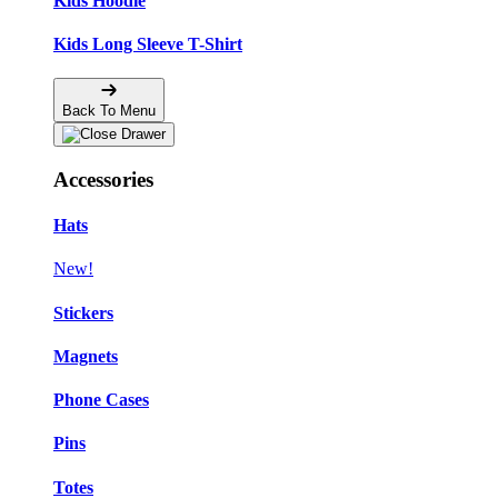
Kids Hoodie
Kids Long Sleeve T-Shirt
Back To Menu
Accessories
Hats
New!
Stickers
Magnets
Phone Cases
Pins
Totes