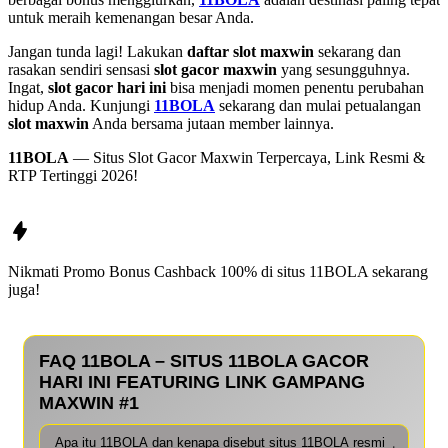
untuk meraih kemenangan besar Anda.
Jangan tunda lagi! Lakukan
daftar slot maxwin
sekarang dan
rasakan sendiri sensasi
slot gacor maxwin
yang sesungguhnya.
Ingat,
slot gacor hari ini
bisa menjadi momen penentu perubahan
hidup Anda. Kunjungi
11BOLA
sekarang dan mulai petualangan
slot maxwin
Anda bersama jutaan member lainnya.
11BOLA
— Situs Slot Gacor Maxwin Terpercaya, Link Resmi &
RTP Tertinggi 2026!
Nikmati Promo Bonus Cashback 100% di situs
11BOLA
sekarang
juga!
FAQ 11BOLA – SITUS 11BOLA GACOR
HARI INI FEATURING LINK GAMPANG
MAXWIN #1
Apa itu 11BOLA dan kenapa disebut situs 11BOLA resmi