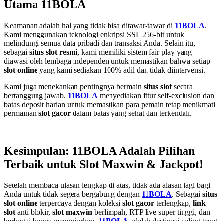
Utama 11BOLA
Keamanan adalah hal yang tidak bisa ditawar-tawar di
11BOLA
.
Kami menggunakan teknologi enkripsi SSL 256-bit untuk
melindungi semua data pribadi dan transaksi Anda. Selain itu,
sebagai
situs slot resmi
, kami memiliki sistem fair play yang
diawasi oleh lembaga independen untuk memastikan bahwa setiap
slot online
yang kami sediakan 100% adil dan tidak diintervensi.
Kami juga menekankan pentingnya bermain
situs slot
secara
bertanggung jawab.
11BOLA
menyediakan fitur self-exclusion dan
batas deposit harian untuk memastikan para pemain tetap menikmati
permainan
slot gacor
dalam batas yang sehat dan terkendali.
Kesimpulan: 11BOLA Adalah Pilihan
Terbaik untuk Slot Maxwin & Jackpot!
Setelah membaca ulasan lengkap di atas, tidak ada alasan lagi bagi
Anda untuk tidak segera bergabung dengan
11BOLA
. Sebagai
situs
slot online
terpercaya dengan koleksi
slot gacor
terlengkap,
link
slot
anti blokir,
slot maxwin
berlimpah, RTP live super tinggi, dan
berbagai bonus menggiurkan,
11BOLA
adalah destinasi paling tepat