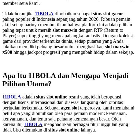
member setia kami.
Tidak heran jika
11BOLA
dinobatkan sebagai
situs slot gacor
paling populer di Indonesia sepanjang tahun 2026. Ribuan pemain
aktif setiap harinya membuktikan bahwa platform ini adalah pilihan
paling tepat untuk meraih
slot maxwin
dengan RTP (Return to
Player) super tinggi yang mencapai angka fantastis. Dengan koleksi
game dari provider terkemuka dunia, setiap putaran yang Anda
lakukan memiliki peluang besar untuk menghasilkan
slot maxwin
x500
hingga jackpot progresif yang mengubah hidup dalam sekejap.
Apa Itu 11BOLA dan Mengapa Menjadi
Pilihan Utama?
11BOLA
adalah
situs slot online
resmi yang telah beroperasi
dengan lisensi internasional dan diawasi langsung oleh otoritas
perjudian terkemuka. Sebagai
agen slot
terpercaya, kami memahami
betul apa yang dibutuhkan oleh para pemain modern: keamanan,
kenyamanan, dan tentu saja peluang kemenangan besar. Oleh
karena itu,
11BOLA
menghadirkan berbagai fitur unggulan yang
tidak bisa ditemukan di
situs slot online
lainnya.