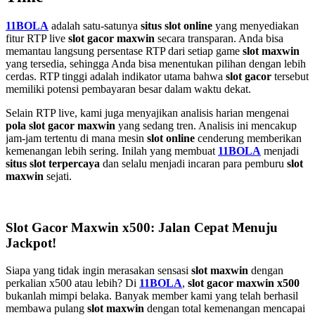
11BOLA
adalah satu-satunya
situs slot online
yang menyediakan
fitur RTP live
slot gacor maxwin
secara transparan. Anda bisa
memantau langsung persentase RTP dari setiap game
slot maxwin
yang tersedia, sehingga Anda bisa menentukan pilihan dengan lebih
cerdas. RTP tinggi adalah indikator utama bahwa
slot gacor
tersebut
memiliki potensi pembayaran besar dalam waktu dekat.
Selain RTP live, kami juga menyajikan analisis harian mengenai
pola slot gacor maxwin
yang sedang tren. Analisis ini mencakup
jam-jam tertentu di mana mesin
slot online
cenderung memberikan
kemenangan lebih sering. Inilah yang membuat
11BOLA
menjadi
situs slot terpercaya
dan selalu menjadi incaran para pemburu
slot
maxwin
sejati.
Slot Gacor Maxwin x500: Jalan Cepat Menuju
Jackpot!
Siapa yang tidak ingin merasakan sensasi
slot maxwin
dengan
perkalian x500 atau lebih? Di
11BOLA
,
slot gacor maxwin x500
bukanlah mimpi belaka. Banyak member kami yang telah berhasil
membawa pulang
slot maxwin
dengan total kemenangan mencapai