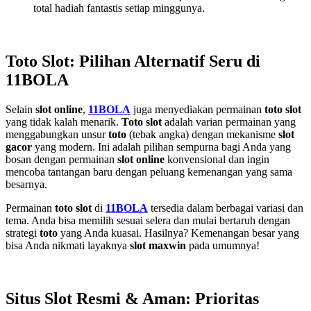
total hadiah fantastis setiap minggunya.
Toto Slot: Pilihan Alternatif Seru di
11BOLA
Selain
slot online
,
11BOLA
juga menyediakan permainan
toto slot
yang tidak kalah menarik.
Toto slot
adalah varian permainan yang
menggabungkan unsur
toto
(tebak angka) dengan mekanisme
slot
gacor
yang modern. Ini adalah pilihan sempurna bagi Anda yang
bosan dengan permainan
slot online
konvensional dan ingin
mencoba tantangan baru dengan peluang kemenangan yang sama
besarnya.
Permainan
toto slot
di
11BOLA
tersedia dalam berbagai variasi dan
tema. Anda bisa memilih sesuai selera dan mulai bertaruh dengan
strategi
toto
yang Anda kuasai. Hasilnya? Kemenangan besar yang
bisa Anda nikmati layaknya
slot maxwin
pada umumnya!
Situs Slot Resmi & Aman: Prioritas