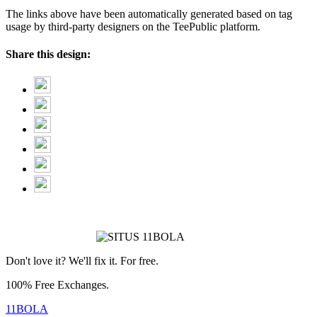
The links above have been automatically generated based on tag
usage by third-party designers on the TeePublic platform.
Share this design:
Don't love it? We'll fix it. For free.
100% Free Exchanges.
11BOLA