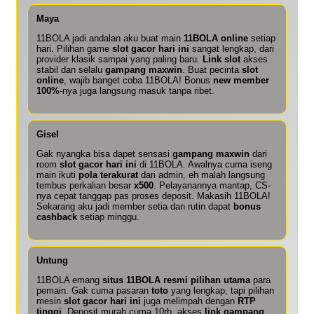
Maya
11BOLA jadi andalan aku buat main
11BOLA online
setiap
hari. Pilihan game
slot gacor hari ini
sangat lengkap, dari
provider klasik sampai yang paling baru.
Link slot
akses
stabil dan selalu
gampang maxwin
. Buat pecinta
slot
online
, wajib banget coba 11BOLA! Bonus
new member
100%
-nya juga langsung masuk tanpa ribet.
Gisel
Gak nyangka bisa dapet sensasi
gampang maxwin
dari
room
slot gacor hari ini
di 11BOLA. Awalnya cuma iseng
main ikuti
pola terakurat
dari admin, eh malah langsung
tembus perkalian besar
x500
. Pelayanannya mantap, CS-
nya cepat tanggap pas proses deposit. Makasih 11BOLA!
Sekarang aku jadi member setia dan rutin dapat
bonus
cashback
setiap minggu.
Untung
11BOLA emang
situs 11BOLA resmi pilihan utama
para
pemain. Gak cuma pasaran
toto
yang lengkap, tapi pilihan
mesin
slot gacor hari ini
juga melimpah dengan
RTP
tinggi
. Deposit murah cuma 10rb, akses
link gampang