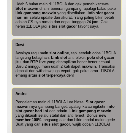
Udah 6 bulan main di 11BOLA dan gak pernah kecewa.
Slot maxwin
di sini beneran gampang, apalagi kalau pake
link gampang maxwin
yang disediakan.
Info slot gacor
hari ini
selalu update dan akurat. Yang paling bikin betah
adalah CS-nya ramah dan cepat tanggap 24 jam. Gak
heran 11BOLA jadi
situs slot gacor
favorit saya.
Dewi
Awalnya ragu main
slot online
, tapi setelah coba 11BOLA
langsung ketagihan.
Link slot
anti blokir,
pola slot gacor
jitu, dan
RTP live
yang ditampilkan bener-bener sesuai.
Baru 2 minggu main udah 2 kali dapet
maxwin
. Transaksi
deposit dan withdraw juga cepat, gak pake lama. 11BOLA
emang
situs slot terpercaya
deh!
Andre
Pengalaman main di 11BOLA luar biasa!
Slot gacor
maxwin
nya gampang banget, apalagi kalau ngikutin
info
slot gacor hari ini
dari admin.
Link gampang maxwin
yang dikasih selalu stabil dan anti lemot. Bonus
new
member 100%
langsung cair dan bikin modal makin gede.
Buat yang cari
situs slot gacor
, wajib cobain 11BOLA!