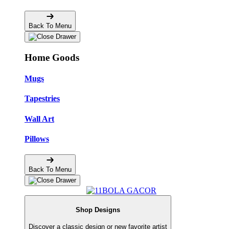
Back To Menu
Home Goods
Mugs
Tapestries
Wall Art
Pillows
Back To Menu
Shop Designs
Discover a classic design or new favorite artist