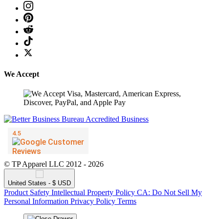
We Accept
© TP Apparel LLC 2012 - 2026
United States - $ USD
Product Safety
Intellectual Property Policy
CA: Do Not Sell My
Personal Information
Privacy Policy
Terms