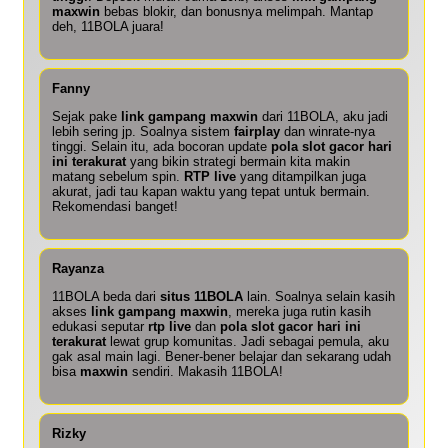
maxwin
bebas blokir, dan bonusnya melimpah. Mantap
deh, 11BOLA juara!
Fanny
Sejak pake
link gampang maxwin
dari 11BOLA, aku jadi
lebih sering jp. Soalnya sistem
fairplay
dan winrate-nya
tinggi. Selain itu, ada bocoran update
pola slot gacor hari
ini terakurat
yang bikin strategi bermain kita makin
matang sebelum spin.
RTP live
yang ditampilkan juga
akurat, jadi tau kapan waktu yang tepat untuk bermain.
Rekomendasi banget!
Rayanza
11BOLA beda dari
situs 11BOLA
lain. Soalnya selain kasih
akses
link gampang maxwin
, mereka juga rutin kasih
edukasi seputar
rtp live
dan
pola slot gacor hari ini
terakurat
lewat grup komunitas. Jadi sebagai pemula, aku
gak asal main lagi. Bener-bener belajar dan sekarang udah
bisa
maxwin
sendiri. Makasih 11BOLA!
Rizky