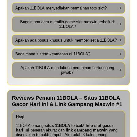
Apakah 11BOLA menyediakan permainan toto slot?
+
Bagaimana cara memilih game slot maxwin terbaik di
+
11BOLA?
Apakah ada bonus khusus untuk member setia 11BOLA?
+
Bagaimana sistem keamanan di 11BOLA?
+
Apakah 11BOLA mendukung permainan bertanggung
+
jawab?
Reviews Pemain 11BOLA – Situs 11BOLA
Gacor Hari Ini & Link Gampang Maxwin #1
Haqi
11BOLA emang
situs 11BOLA
terbaik!
Info slot gacor
hari ini
beneran akurat dan
link gampang maxwin
yang
disediakan terbukti ampuh. Aku udah 3 kali menang