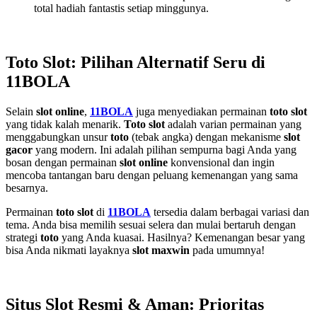
total hadiah fantastis setiap minggunya.
Toto Slot: Pilihan Alternatif Seru di
11BOLA
Selain
slot online
,
11BOLA
juga menyediakan permainan
toto slot
yang tidak kalah menarik.
Toto slot
adalah varian permainan yang
menggabungkan unsur
toto
(tebak angka) dengan mekanisme
slot
gacor
yang modern. Ini adalah pilihan sempurna bagi Anda yang
bosan dengan permainan
slot online
konvensional dan ingin
mencoba tantangan baru dengan peluang kemenangan yang sama
besarnya.
Permainan
toto slot
di
11BOLA
tersedia dalam berbagai variasi dan
tema. Anda bisa memilih sesuai selera dan mulai bertaruh dengan
strategi
toto
yang Anda kuasai. Hasilnya? Kemenangan besar yang
bisa Anda nikmati layaknya
slot maxwin
pada umumnya!
Situs Slot Resmi & Aman: Prioritas