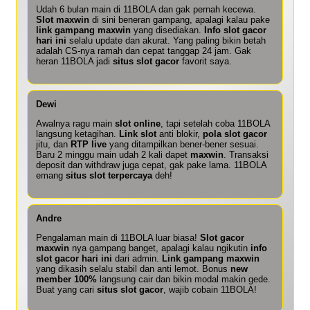
Udah 6 bulan main di 11BOLA dan gak pernah kecewa.
Slot maxwin
di sini beneran gampang, apalagi kalau pake
link gampang maxwin
yang disediakan.
Info slot gacor
hari ini
selalu update dan akurat. Yang paling bikin betah
adalah CS-nya ramah dan cepat tanggap 24 jam. Gak
heran 11BOLA jadi
situs slot gacor
favorit saya.
Dewi
Awalnya ragu main
slot online
, tapi setelah coba 11BOLA
langsung ketagihan.
Link slot
anti blokir,
pola slot gacor
jitu, dan
RTP live
yang ditampilkan bener-bener sesuai.
Baru 2 minggu main udah 2 kali dapet
maxwin
. Transaksi
deposit dan withdraw juga cepat, gak pake lama. 11BOLA
emang
situs slot terpercaya
deh!
Andre
Pengalaman main di 11BOLA luar biasa!
Slot gacor
maxwin
nya gampang banget, apalagi kalau ngikutin
info
slot gacor hari ini
dari admin.
Link gampang maxwin
yang dikasih selalu stabil dan anti lemot. Bonus
new
member 100%
langsung cair dan bikin modal makin gede.
Buat yang cari
situs slot gacor
, wajib cobain 11BOLA!