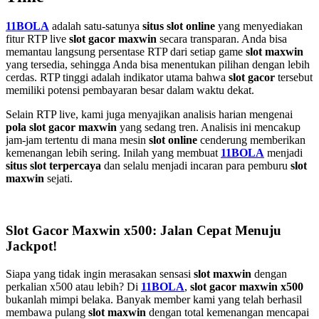
11BOLA
adalah satu-satunya
situs slot online
yang menyediakan
fitur RTP live
slot gacor maxwin
secara transparan. Anda bisa
memantau langsung persentase RTP dari setiap game
slot maxwin
yang tersedia, sehingga Anda bisa menentukan pilihan dengan lebih
cerdas. RTP tinggi adalah indikator utama bahwa
slot gacor
tersebut
memiliki potensi pembayaran besar dalam waktu dekat.
Selain RTP live, kami juga menyajikan analisis harian mengenai
pola slot gacor maxwin
yang sedang tren. Analisis ini mencakup
jam-jam tertentu di mana mesin
slot online
cenderung memberikan
kemenangan lebih sering. Inilah yang membuat
11BOLA
menjadi
situs slot terpercaya
dan selalu menjadi incaran para pemburu
slot
maxwin
sejati.
Slot Gacor Maxwin x500: Jalan Cepat Menuju
Jackpot!
Siapa yang tidak ingin merasakan sensasi
slot maxwin
dengan
perkalian x500 atau lebih? Di
11BOLA
,
slot gacor maxwin x500
bukanlah mimpi belaka. Banyak member kami yang telah berhasil
membawa pulang
slot maxwin
dengan total kemenangan mencapai