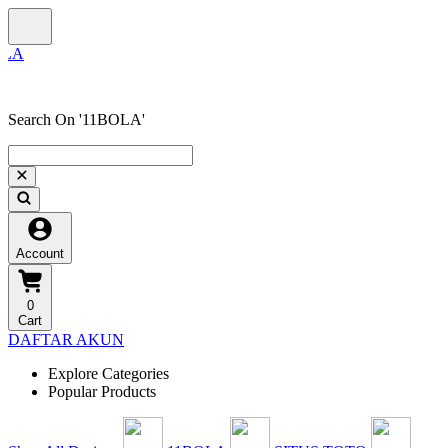
Search On '11BOLA'
Account
0
Cart
DAFTAR AKUN
Explore Categories
Popular Products