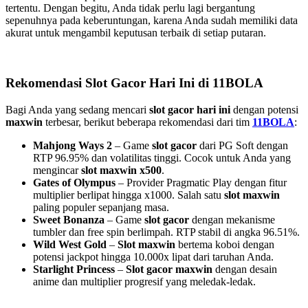
tertentu. Dengan begitu, Anda tidak perlu lagi bergantung
sepenuhnya pada keberuntungan, karena Anda sudah memiliki data
akurat untuk mengambil keputusan terbaik di setiap putaran.
Rekomendasi Slot Gacor Hari Ini di 11BOLA
Bagi Anda yang sedang mencari
slot gacor hari ini
dengan potensi
maxwin
terbesar, berikut beberapa rekomendasi dari tim
11BOLA
:
Mahjong Ways 2
– Game
slot gacor
dari PG Soft dengan
RTP 96.95% dan volatilitas tinggi. Cocok untuk Anda yang
mengincar
slot maxwin x500
.
Gates of Olympus
– Provider Pragmatic Play dengan fitur
multiplier berlipat hingga x1000. Salah satu
slot maxwin
paling populer sepanjang masa.
Sweet Bonanza
– Game
slot gacor
dengan mekanisme
tumbler dan free spin berlimpah. RTP stabil di angka 96.51%.
Wild West Gold
–
Slot maxwin
bertema koboi dengan
potensi jackpot hingga 10.000x lipat dari taruhan Anda.
Starlight Princess
–
Slot gacor maxwin
dengan desain
anime dan multiplier progresif yang meledak-ledak.