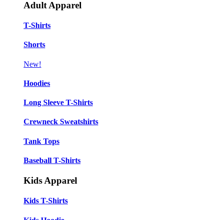
Adult Apparel
T-Shirts
Shorts
New!
Hoodies
Long Sleeve T-Shirts
Crewneck Sweatshirts
Tank Tops
Baseball T-Shirts
Kids Apparel
Kids T-Shirts