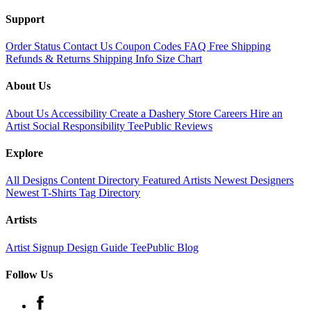
Support
Order Status
Contact Us
Coupon Codes
FAQ
Free Shipping
Refunds & Returns
Shipping Info
Size Chart
About Us
About Us
Accessibility
Create a Dashery Store
Careers
Hire an
Artist
Social Responsibility
TeePublic Reviews
Explore
All Designs
Content Directory
Featured Artists
Newest Designers
Newest T-Shirts
Tag Directory
Artists
Artist Signup
Design Guide
TeePublic Blog
Follow Us