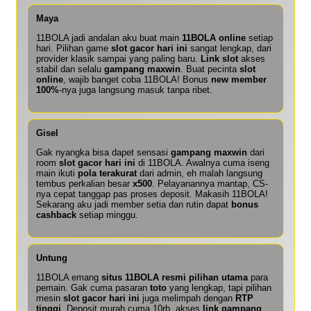
Maya
11BOLA jadi andalan aku buat main
11BOLA online
setiap
hari. Pilihan game
slot gacor hari ini
sangat lengkap, dari
provider klasik sampai yang paling baru.
Link slot
akses
stabil dan selalu
gampang maxwin
. Buat pecinta
slot
online
, wajib banget coba 11BOLA! Bonus
new member
100%
-nya juga langsung masuk tanpa ribet.
Gisel
Gak nyangka bisa dapet sensasi
gampang maxwin
dari
room
slot gacor hari ini
di 11BOLA. Awalnya cuma iseng
main ikuti
pola terakurat
dari admin, eh malah langsung
tembus perkalian besar
x500
. Pelayanannya mantap, CS-
nya cepat tanggap pas proses deposit. Makasih 11BOLA!
Sekarang aku jadi member setia dan rutin dapat
bonus
cashback
setiap minggu.
Untung
11BOLA emang
situs 11BOLA resmi pilihan utama
para
pemain. Gak cuma pasaran
toto
yang lengkap, tapi pilihan
mesin
slot gacor hari ini
juga melimpah dengan
RTP
tinggi
. Deposit murah cuma 10rb, akses
link gampang