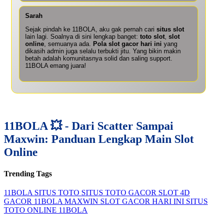
Sarah
Sejak pindah ke 11BOLA, aku gak pernah cari
situs slot
lain lagi. Soalnya di sini lengkap banget:
toto slot
,
slot
online
, semuanya ada.
Pola slot gacor hari ini
yang
dikasih admin juga selalu terbukti jitu. Yang bikin makin
betah adalah komunitasnya solid dan saling support.
11BOLA emang juara!
11BOLA 💥 - Dari Scatter Sampai
Maxwin: Panduan Lengkap Main Slot
Online
Trending Tags
11BOLA
SITUS TOTO
SITUS TOTO GACOR
SLOT 4D
GACOR
11BOLA MAXWIN
SLOT GACOR HARI INI
SITUS
TOTO ONLINE
11BOLA