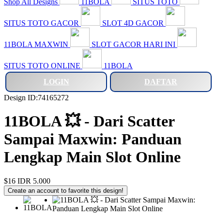
Shop All Designs
11BOLA
SITUS TOTO
SITUS TOTO GACOR
SLOT 4D GACOR
11BOLA MAXWIN
SLOT GACOR HARI INI
SITUS TOTO ONLINE
11BOLA
LOGIN
DAFTAR
Design ID:74165272
11BOLA 💥 - Dari Scatter
Sampai Maxwin: Panduan
Lengkap Main Slot Online
$16
IDR 5.000
Create an account to favorite this design!