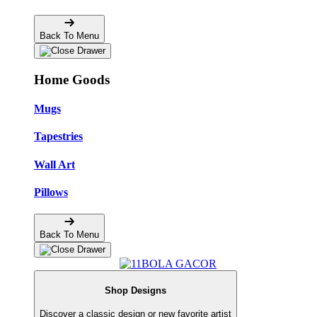
Back To Menu
Home Goods
Mugs
Tapestries
Wall Art
Pillows
Back To Menu
Shop Designs
Discover a classic design or new favorite artist