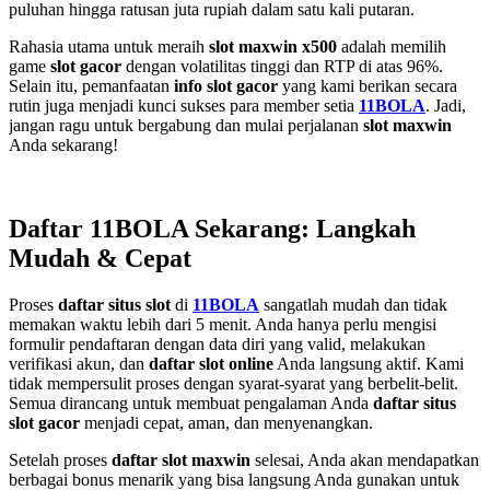
puluhan hingga ratusan juta rupiah dalam satu kali putaran.
Rahasia utama untuk meraih
slot maxwin x500
adalah memilih
game
slot gacor
dengan volatilitas tinggi dan RTP di atas 96%.
Selain itu, pemanfaatan
info slot gacor
yang kami berikan secara
rutin juga menjadi kunci sukses para member setia
11BOLA
. Jadi,
jangan ragu untuk bergabung dan mulai perjalanan
slot maxwin
Anda sekarang!
Daftar 11BOLA Sekarang: Langkah
Mudah & Cepat
Proses
daftar situs slot
di
11BOLA
sangatlah mudah dan tidak
memakan waktu lebih dari 5 menit. Anda hanya perlu mengisi
formulir pendaftaran dengan data diri yang valid, melakukan
verifikasi akun, dan
daftar slot online
Anda langsung aktif. Kami
tidak mempersulit proses dengan syarat-syarat yang berbelit-belit.
Semua dirancang untuk membuat pengalaman Anda
daftar situs
slot gacor
menjadi cepat, aman, dan menyenangkan.
Setelah proses
daftar slot maxwin
selesai, Anda akan mendapatkan
berbagai bonus menarik yang bisa langsung Anda gunakan untuk