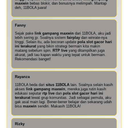
maxwin
bebas blokir, dan bonusnya melimpah. Mantap
deh, 11BOLA juara!
Fanny
Sejak pake
link gampang maxwin
dari 11BOLA, aku jadi
lebih sering jp. Soalnya sistem
fairplay
dan winrate-nya
tinggi. Selain itu, ada bocoran update
pola slot gacor hari
ini terakurat
yang bikin strategi bermain kita makin
matang sebelum spin.
RTP live
yang ditampilkan juga
akurat, jadi tau kapan waktu yang tepat untuk bermain.
Rekomendasi banget!
Rayanza
11BOLA beda dari
situs 11BOLA
lain. Soalnya selain kasih
akses
link gampang maxwin
, mereka juga rutin kasih
edukasi seputar
rtp live
dan
pola slot gacor hari ini
terakurat
lewat grup komunitas. Jadi sebagai pemula, aku
gak asal main lagi. Bener-bener belajar dan sekarang udah
bisa
maxwin
sendiri. Makasih 11BOLA!
Rizky