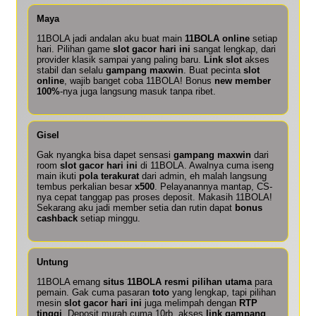
Maya
11BOLA jadi andalan aku buat main
11BOLA online
setiap
hari. Pilihan game
slot gacor hari ini
sangat lengkap, dari
provider klasik sampai yang paling baru.
Link slot
akses
stabil dan selalu
gampang maxwin
. Buat pecinta
slot
online
, wajib banget coba 11BOLA! Bonus
new member
100%
-nya juga langsung masuk tanpa ribet.
Gisel
Gak nyangka bisa dapet sensasi
gampang maxwin
dari
room
slot gacor hari ini
di 11BOLA. Awalnya cuma iseng
main ikuti
pola terakurat
dari admin, eh malah langsung
tembus perkalian besar
x500
. Pelayanannya mantap, CS-
nya cepat tanggap pas proses deposit. Makasih 11BOLA!
Sekarang aku jadi member setia dan rutin dapat
bonus
cashback
setiap minggu.
Untung
11BOLA emang
situs 11BOLA resmi pilihan utama
para
pemain. Gak cuma pasaran
toto
yang lengkap, tapi pilihan
mesin
slot gacor hari ini
juga melimpah dengan
RTP
tinggi
. Deposit murah cuma 10rb, akses
link gampang