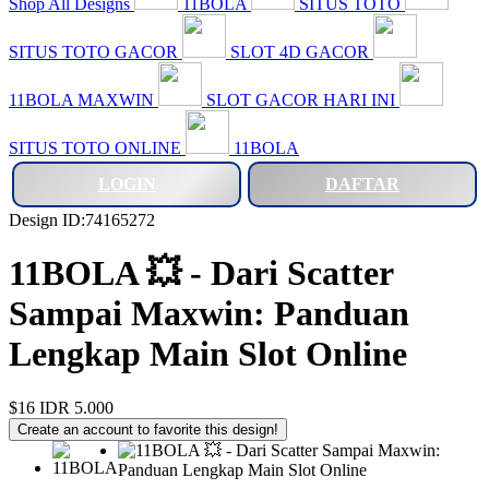
Shop All Designs
11BOLA
SITUS TOTO
SITUS TOTO GACOR
SLOT 4D GACOR
11BOLA MAXWIN
SLOT GACOR HARI INI
SITUS TOTO ONLINE
11BOLA
LOGIN
DAFTAR
Design ID:74165272
11BOLA 💥 - Dari Scatter
Sampai Maxwin: Panduan
Lengkap Main Slot Online
$16
IDR 5.000
Create an account to favorite this design!