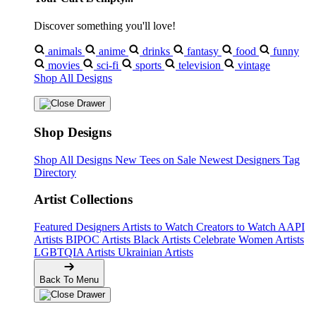
Discover something you'll love!
animals
anime
drinks
fantasy
food
funny
movies
sci-fi
sports
television
vintage
Shop All Designs
Shop Designs
Shop All Designs
New Tees on Sale
Newest Designers
Tag
Directory
Artist Collections
Featured Designers
Artists to Watch
Creators to Watch
AAPI
Artists
BIPOC Artists
Black Artists
Celebrate Women Artists
LGBTQIA Artists
Ukrainian Artists
Back To Menu