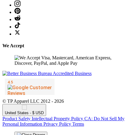
We Accept
© TP Apparel LLC 2012 - 2026
United States - $ USD
Product Safety
Intellectual Property Policy
CA: Do Not Sell My
Personal Information
Privacy Policy
Terms