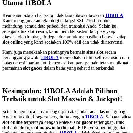
Utama 11BOLA
Keamanan adalah hal yang tidak bisa ditawar-tawar di
11BOLA
.
Kami menggunakan teknologi enkripsi SSL 256-bit untuk
melindungi semua data pribadi dan transaksi Anda. Selain itu,
sebagai
situs slot resmi
, kami memiliki sistem fair play yang
diawasi oleh lembaga independen untuk memastikan bahwa setiap
slot online
yang kami sediakan 100% adil dan tidak diintervensi.
Kami juga menekankan pentingnya bermain
situs slot
secara
bertanggung jawab.
11BOLA
menyediakan fitur self-exclusion dan
batas deposit harian untuk memastikan para pemain tetap menikmati
permainan
slot gacor
dalam batas yang sehat dan terkendali.
Kesimpulan: 11BOLA Adalah Pilihan
Terbaik untuk Slot Maxwin & Jackpot!
Setelah membaca ulasan lengkap di atas, tidak ada alasan lagi bagi
Anda untuk tidak segera bergabung dengan
11BOLA
. Sebagai
situs
slot online
terpercaya dengan koleksi
slot gacor
terlengkap,
link
slot
anti blokir,
slot maxwin
berlimpah, RTP live super tinggi, dan
berbagai bonus menggiurkan,
11BOLA
adalah destinasi paling tepat