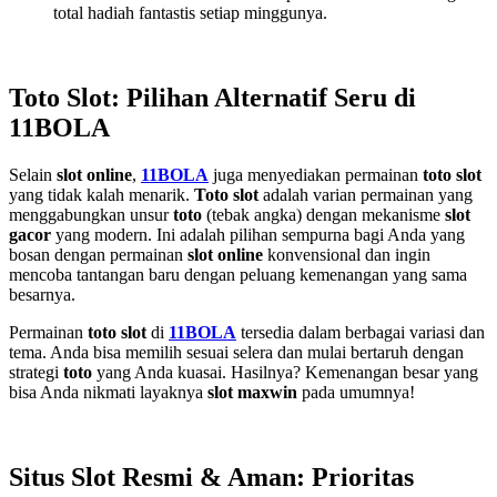
total hadiah fantastis setiap minggunya.
Toto Slot: Pilihan Alternatif Seru di
11BOLA
Selain
slot online
,
11BOLA
juga menyediakan permainan
toto slot
yang tidak kalah menarik.
Toto slot
adalah varian permainan yang
menggabungkan unsur
toto
(tebak angka) dengan mekanisme
slot
gacor
yang modern. Ini adalah pilihan sempurna bagi Anda yang
bosan dengan permainan
slot online
konvensional dan ingin
mencoba tantangan baru dengan peluang kemenangan yang sama
besarnya.
Permainan
toto slot
di
11BOLA
tersedia dalam berbagai variasi dan
tema. Anda bisa memilih sesuai selera dan mulai bertaruh dengan
strategi
toto
yang Anda kuasai. Hasilnya? Kemenangan besar yang
bisa Anda nikmati layaknya
slot maxwin
pada umumnya!
Situs Slot Resmi & Aman: Prioritas