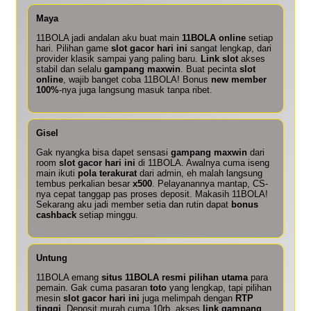
Maya
11BOLA jadi andalan aku buat main
11BOLA online
setiap
hari. Pilihan game
slot gacor hari ini
sangat lengkap, dari
provider klasik sampai yang paling baru.
Link slot
akses
stabil dan selalu
gampang maxwin
. Buat pecinta
slot
online
, wajib banget coba 11BOLA! Bonus
new member
100%
-nya juga langsung masuk tanpa ribet.
Gisel
Gak nyangka bisa dapet sensasi
gampang maxwin
dari
room
slot gacor hari ini
di 11BOLA. Awalnya cuma iseng
main ikuti
pola terakurat
dari admin, eh malah langsung
tembus perkalian besar
x500
. Pelayanannya mantap, CS-
nya cepat tanggap pas proses deposit. Makasih 11BOLA!
Sekarang aku jadi member setia dan rutin dapat
bonus
cashback
setiap minggu.
Untung
11BOLA emang
situs 11BOLA resmi pilihan utama
para
pemain. Gak cuma pasaran
toto
yang lengkap, tapi pilihan
mesin
slot gacor hari ini
juga melimpah dengan
RTP
tinggi
. Deposit murah cuma 10rb, akses
link gampang