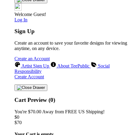
Welcome Guest!
Log In
Sign Up
Create an account to save your favorite designs for viewing
anytime, on any device.
Create an Account
Artist Sign Up
About TeePublic
Social
Responsibility
Create Account
Cart Preview (0)
You're
$70.00
Away from
FREE US Shipping!
$0
$70
Your Cart is empty...