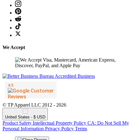
We Accept
© TP Apparel LLC 2012 - 2026
United States - $ USD
Product Safety
Intellectual Property Policy
CA: Do Not Sell My
Personal Information
Privacy Policy
Terms