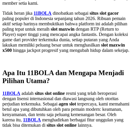
member setia kami.
Tidak heran jika
11BOLA
dinobatkan sebagai
situs slot gacor
paling populer di Indonesia sepanjang tahun 2026. Ribuan pemain
aktif setiap harinya membuktikan bahwa platform ini adalah pilihan
paling tepat untuk meraih
slot maxwin
dengan RTP (Return to
Player) super tinggi yang mencapai angka fantastis. Dengan koleksi
game dari provider terkemuka dunia, setiap putaran yang Anda
lakukan memiliki peluang besar untuk menghasilkan
slot maxwin
x500
hingga jackpot progresif yang mengubah hidup dalam sekejap.
Apa Itu 11BOLA dan Mengapa Menjadi
Pilihan Utama?
11BOLA
adalah
situs slot online
resmi yang telah beroperasi
dengan lisensi internasional dan diawasi langsung oleh otoritas
perjudian terkemuka. Sebagai
agen slot
terpercaya, kami memahami
betul apa yang dibutuhkan oleh para pemain modern: keamanan,
kenyamanan, dan tentu saja peluang kemenangan besar. Oleh
karena itu,
11BOLA
menghadirkan berbagai fitur unggulan yang
tidak bisa ditemukan di
situs slot online
lainnya.