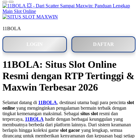
11BOLA
LOGIN
DAFTAR
11BOLA: Situs Slot Online
Resmi dengan RTP Tertinggi &
Maxwin Terbesar 2026
Selamat datang di
11BOLA
, destinasi utama bagi para pencinta
slot
online
yang menginginkan pengalaman bermain terbaik dengan
tingkat kemenangan maksimal. Sebagai
situs slot
resmi dan
terpercaya,
11BOLA
hadir dengan berbagai keunggulan yang
membuatnya berbeda dari platform lainnya. Dari sistem keamanan
berlapis hingga koleksi game
slot gacor
yang lengkap, semua
dirancang untuk memberikan kenyamanan dan kepuasan bagi setiap