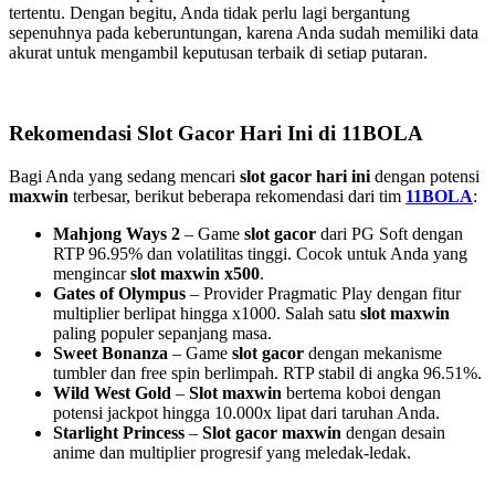
tertentu. Dengan begitu, Anda tidak perlu lagi bergantung
sepenuhnya pada keberuntungan, karena Anda sudah memiliki data
akurat untuk mengambil keputusan terbaik di setiap putaran.
Rekomendasi Slot Gacor Hari Ini di 11BOLA
Bagi Anda yang sedang mencari
slot gacor hari ini
dengan potensi
maxwin
terbesar, berikut beberapa rekomendasi dari tim
11BOLA
:
Mahjong Ways 2
– Game
slot gacor
dari PG Soft dengan
RTP 96.95% dan volatilitas tinggi. Cocok untuk Anda yang
mengincar
slot maxwin x500
.
Gates of Olympus
– Provider Pragmatic Play dengan fitur
multiplier berlipat hingga x1000. Salah satu
slot maxwin
paling populer sepanjang masa.
Sweet Bonanza
– Game
slot gacor
dengan mekanisme
tumbler dan free spin berlimpah. RTP stabil di angka 96.51%.
Wild West Gold
–
Slot maxwin
bertema koboi dengan
potensi jackpot hingga 10.000x lipat dari taruhan Anda.
Starlight Princess
–
Slot gacor maxwin
dengan desain
anime dan multiplier progresif yang meledak-ledak.