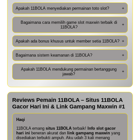
Apakah 11BOLA menyediakan permainan toto slot?
+
Bagaimana cara memilih game slot maxwin terbaik di
+
11BOLA?
Apakah ada bonus khusus untuk member setia 11BOLA?
+
Bagaimana sistem keamanan di 11BOLA?
+
Apakah 11BOLA mendukung permainan bertanggung
+
jawab?
Reviews Pemain 11BOLA – Situs 11BOLA
Gacor Hari Ini & Link Gampang Maxwin #1
Haqi
11BOLA emang
situs 11BOLA
terbaik!
Info slot gacor
hari ini
beneran akurat dan
link gampang maxwin
yang
disediakan terbukti ampuh. Aku udah 3 kali menang