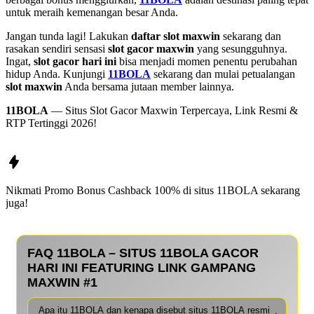
untuk meraih kemenangan besar Anda.
Jangan tunda lagi! Lakukan
daftar slot maxwin
sekarang dan
rasakan sendiri sensasi
slot gacor maxwin
yang sesungguhnya.
Ingat,
slot gacor hari ini
bisa menjadi momen penentu perubahan
hidup Anda. Kunjungi
11BOLA
sekarang dan mulai petualangan
slot maxwin
Anda bersama jutaan member lainnya.
11BOLA
— Situs Slot Gacor Maxwin Terpercaya, Link Resmi &
RTP Tertinggi 2026!
Nikmati Promo Bonus Cashback 100% di situs
11BOLA
sekarang
juga!
FAQ 11BOLA – SITUS 11BOLA GACOR
HARI INI FEATURING LINK GAMPANG
MAXWIN #1
Apa itu 11BOLA dan kenapa disebut situs 11BOLA resmi