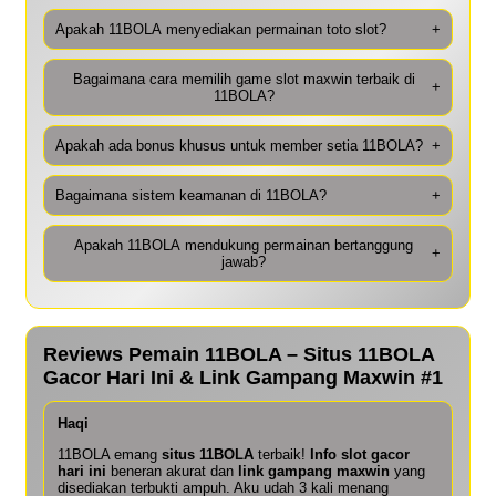
Apakah 11BOLA menyediakan permainan toto slot?
+
Bagaimana cara memilih game slot maxwin terbaik di
+
11BOLA?
Apakah ada bonus khusus untuk member setia 11BOLA?
+
Bagaimana sistem keamanan di 11BOLA?
+
Apakah 11BOLA mendukung permainan bertanggung
+
jawab?
Reviews Pemain 11BOLA – Situs 11BOLA
Gacor Hari Ini & Link Gampang Maxwin #1
Haqi
11BOLA emang
situs 11BOLA
terbaik!
Info slot gacor
hari ini
beneran akurat dan
link gampang maxwin
yang
disediakan terbukti ampuh. Aku udah 3 kali menang