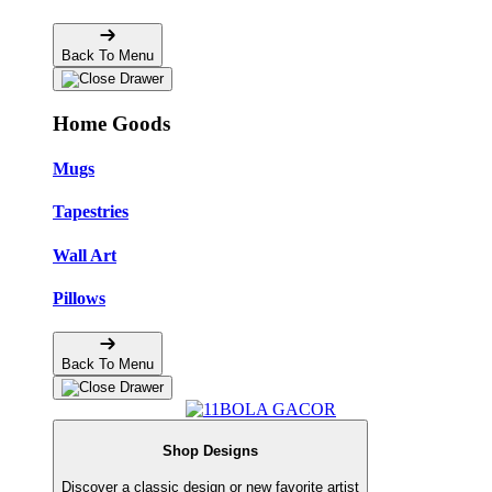
Back To Menu
Home Goods
Mugs
Tapestries
Wall Art
Pillows
Back To Menu
Shop Designs
Discover a classic design or new favorite artist