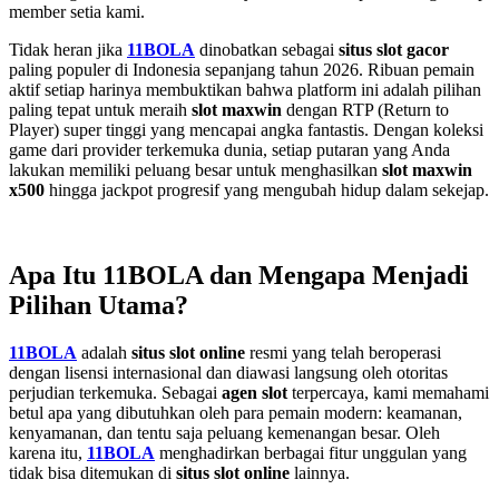
member setia kami.
Tidak heran jika
11BOLA
dinobatkan sebagai
situs slot gacor
paling populer di Indonesia sepanjang tahun 2026. Ribuan pemain
aktif setiap harinya membuktikan bahwa platform ini adalah pilihan
paling tepat untuk meraih
slot maxwin
dengan RTP (Return to
Player) super tinggi yang mencapai angka fantastis. Dengan koleksi
game dari provider terkemuka dunia, setiap putaran yang Anda
lakukan memiliki peluang besar untuk menghasilkan
slot maxwin
x500
hingga jackpot progresif yang mengubah hidup dalam sekejap.
Apa Itu 11BOLA dan Mengapa Menjadi
Pilihan Utama?
11BOLA
adalah
situs slot online
resmi yang telah beroperasi
dengan lisensi internasional dan diawasi langsung oleh otoritas
perjudian terkemuka. Sebagai
agen slot
terpercaya, kami memahami
betul apa yang dibutuhkan oleh para pemain modern: keamanan,
kenyamanan, dan tentu saja peluang kemenangan besar. Oleh
karena itu,
11BOLA
menghadirkan berbagai fitur unggulan yang
tidak bisa ditemukan di
situs slot online
lainnya.