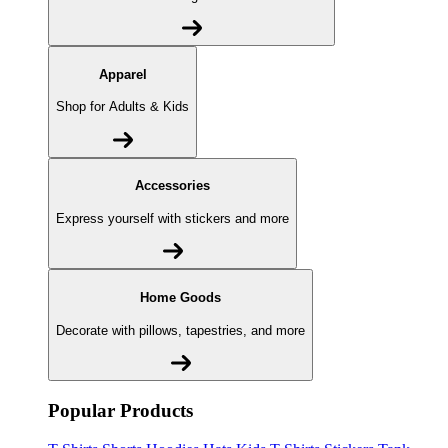
Apparel
Shop for Adults & Kids
Accessories
Express yourself with stickers and more
Home Goods
Decorate with pillows, tapestries, and more
Popular Products