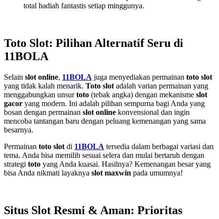
total hadiah fantastis setiap minggunya.
Toto Slot: Pilihan Alternatif Seru di
11BOLA
Selain
slot online
,
11BOLA
juga menyediakan permainan
toto slot
yang tidak kalah menarik.
Toto slot
adalah varian permainan yang
menggabungkan unsur
toto
(tebak angka) dengan mekanisme
slot
gacor
yang modern. Ini adalah pilihan sempurna bagi Anda yang
bosan dengan permainan
slot online
konvensional dan ingin
mencoba tantangan baru dengan peluang kemenangan yang sama
besarnya.
Permainan
toto slot
di
11BOLA
tersedia dalam berbagai variasi dan
tema. Anda bisa memilih sesuai selera dan mulai bertaruh dengan
strategi
toto
yang Anda kuasai. Hasilnya? Kemenangan besar yang
bisa Anda nikmati layaknya
slot maxwin
pada umumnya!
Situs Slot Resmi & Aman: Prioritas