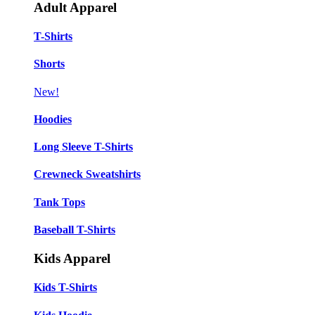
Adult Apparel
T-Shirts
Shorts
New!
Hoodies
Long Sleeve T-Shirts
Crewneck Sweatshirts
Tank Tops
Baseball T-Shirts
Kids Apparel
Kids T-Shirts