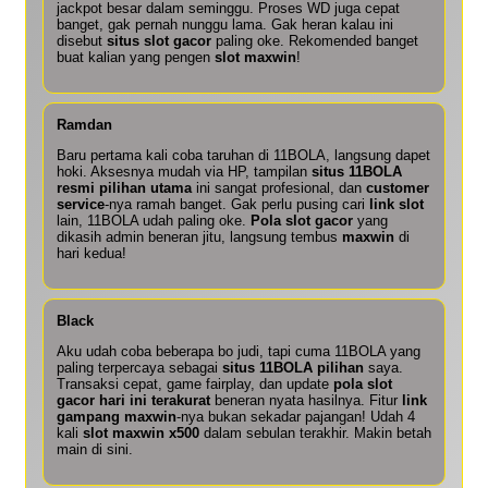
jackpot besar dalam seminggu. Proses WD juga cepat
banget, gak pernah nunggu lama. Gak heran kalau ini
disebut
situs slot gacor
paling oke. Rekomended banget
buat kalian yang pengen
slot maxwin
!
Ramdan
Baru pertama kali coba taruhan di 11BOLA, langsung dapet
hoki. Aksesnya mudah via HP, tampilan
situs 11BOLA
resmi pilihan utama
ini sangat profesional, dan
customer
service
-nya ramah banget. Gak perlu pusing cari
link slot
lain, 11BOLA udah paling oke.
Pola slot gacor
yang
dikasih admin beneran jitu, langsung tembus
maxwin
di
hari kedua!
Black
Aku udah coba beberapa bo judi, tapi cuma 11BOLA yang
paling terpercaya sebagai
situs 11BOLA pilihan
saya.
Transaksi cepat, game fairplay, dan update
pola slot
gacor hari ini terakurat
beneran nyata hasilnya. Fitur
link
gampang maxwin
-nya bukan sekadar pajangan! Udah 4
kali
slot maxwin x500
dalam sebulan terakhir. Makin betah
main di sini.