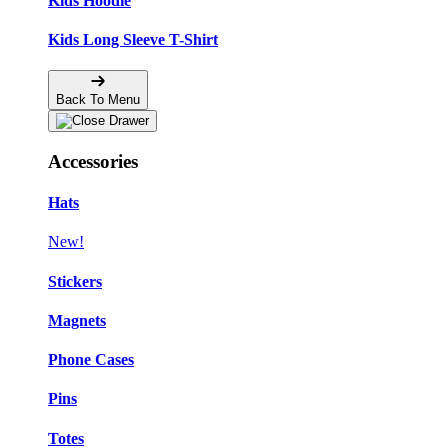
Kids Hoodie
Kids Long Sleeve T-Shirt
Back To Menu
Accessories
Hats
New!
Stickers
Magnets
Phone Cases
Pins
Totes