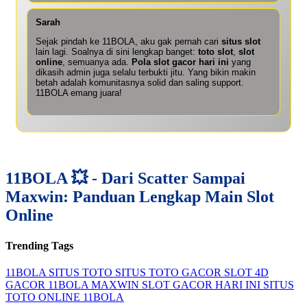
Sarah
Sejak pindah ke 11BOLA, aku gak pernah cari
situs slot
lain lagi. Soalnya di sini lengkap banget:
toto slot
,
slot
online
, semuanya ada.
Pola slot gacor hari ini
yang
dikasih admin juga selalu terbukti jitu. Yang bikin makin
betah adalah komunitasnya solid dan saling support.
11BOLA emang juara!
11BOLA 💥 - Dari Scatter Sampai
Maxwin: Panduan Lengkap Main Slot
Online
Trending Tags
11BOLA
SITUS TOTO
SITUS TOTO GACOR
SLOT 4D
GACOR
11BOLA MAXWIN
SLOT GACOR HARI INI
SITUS
TOTO ONLINE
11BOLA