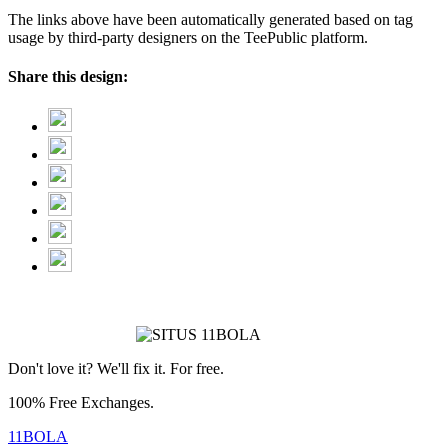
The links above have been automatically generated based on tag
usage by third-party designers on the TeePublic platform.
Share this design:
Don't love it? We'll fix it. For free.
100% Free Exchanges.
11BOLA