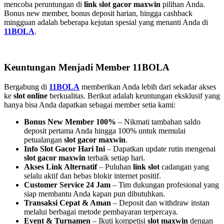
mencoba peruntungan di
link slot gacor maxwin
pilihan Anda.
Bonus new member, bonus deposit harian, hingga cashback
mingguan adalah beberapa kejutan spesial yang menanti Anda di
11BOLA
.
Keuntungan Menjadi Member 11BOLA
Bergabung di
11BOLA
memberikan Anda lebih dari sekadar akses
ke
slot online
berkualitas. Berikut adalah keuntungan eksklusif yang
hanya bisa Anda dapatkan sebagai member setia kami:
Bonus New Member 100%
– Nikmati tambahan saldo
deposit pertama Anda hingga 100% untuk memulai
petualangan
slot gacor maxwin
.
Info Slot Gacor Hari Ini
– Dapatkan update rutin mengenai
slot gacor maxwin
terbaik setiap hari.
Akses Link Alternatif
– Puluhan
link slot
cadangan yang
selalu aktif dan bebas blokir internet positif.
Customer Service 24 Jam
– Tim dukungan profesional yang
siap membantu Anda kapan pun dibutuhkan.
Transaksi Cepat & Aman
– Deposit dan withdraw instan
melalui berbagai metode pembayaran terpercaya.
Event & Turnamen
– Ikuti kompetisi
slot maxwin
dengan