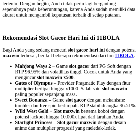
tertentu. Dengan begitu, Anda tidak perlu lagi bergantung
sepenuhnya pada keberuntungan, karena Anda sudah memiliki data
akurat untuk mengambil keputusan terbaik di setiap putaran.
Rekomendasi Slot Gacor Hari Ini di 11BOLA
Bagi Anda yang sedang mencari
slot gacor hari ini
dengan potensi
maxwin
terbesar, berikut beberapa rekomendasi dari tim
11BOLA
:
Mahjong Ways 2
– Game
slot gacor
dari PG Soft dengan
RTP 96.95% dan volatilitas tinggi. Cocok untuk Anda yang
mengincar
slot maxwin x500
.
Gates of Olympus
– Provider Pragmatic Play dengan fitur
multiplier berlipat hingga x1000. Salah satu
slot maxwin
paling populer sepanjang masa.
Sweet Bonanza
– Game
slot gacor
dengan mekanisme
tumbler dan free spin berlimpah. RTP stabil di angka 96.51%.
Wild West Gold
–
Slot maxwin
bertema koboi dengan
potensi jackpot hingga 10.000x lipat dari taruhan Anda.
Starlight Princess
–
Slot gacor maxwin
dengan desain
anime dan multiplier progresif yang meledak-ledak.