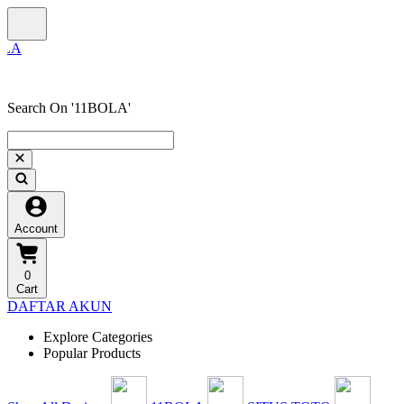
Search On '11BOLA'
Account
0
Cart
DAFTAR AKUN
Explore Categories
Popular Products