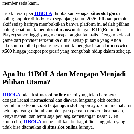
member setia kami.
Tidak heran jika
11BOLA
dinobatkan sebagai
situs slot gacor
paling populer di Indonesia sepanjang tahun 2026. Ribuan pemain
aktif setiap harinya membuktikan bahwa platform ini adalah pilihan
paling tepat untuk meraih
slot maxwin
dengan RTP (Return to
Player) super tinggi yang mencapai angka fantastis. Dengan koleksi
game dari provider terkemuka dunia, setiap putaran yang Anda
lakukan memiliki peluang besar untuk menghasilkan
slot maxwin
x500
hingga jackpot progresif yang mengubah hidup dalam sekejap.
Apa Itu 11BOLA dan Mengapa Menjadi
Pilihan Utama?
11BOLA
adalah
situs slot online
resmi yang telah beroperasi
dengan lisensi internasional dan diawasi langsung oleh otoritas
perjudian terkemuka. Sebagai
agen slot
terpercaya, kami memahami
betul apa yang dibutuhkan oleh para pemain modern: keamanan,
kenyamanan, dan tentu saja peluang kemenangan besar. Oleh
karena itu,
11BOLA
menghadirkan berbagai fitur unggulan yang
tidak bisa ditemukan di
situs slot online
lainnya.