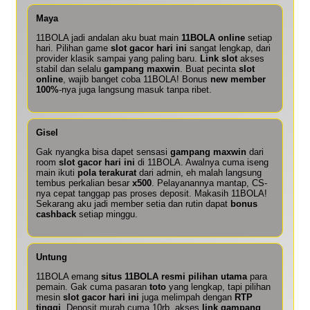
Maya
11BOLA jadi andalan aku buat main
11BOLA online
setiap
hari. Pilihan game
slot gacor hari ini
sangat lengkap, dari
provider klasik sampai yang paling baru.
Link slot
akses
stabil dan selalu
gampang maxwin
. Buat pecinta
slot
online
, wajib banget coba 11BOLA! Bonus
new member
100%
-nya juga langsung masuk tanpa ribet.
Gisel
Gak nyangka bisa dapet sensasi
gampang maxwin
dari
room
slot gacor hari ini
di 11BOLA. Awalnya cuma iseng
main ikuti
pola terakurat
dari admin, eh malah langsung
tembus perkalian besar
x500
. Pelayanannya mantap, CS-
nya cepat tanggap pas proses deposit. Makasih 11BOLA!
Sekarang aku jadi member setia dan rutin dapat
bonus
cashback
setiap minggu.
Untung
11BOLA emang
situs 11BOLA resmi pilihan utama
para
pemain. Gak cuma pasaran
toto
yang lengkap, tapi pilihan
mesin
slot gacor hari ini
juga melimpah dengan
RTP
tinggi
. Deposit murah cuma 10rb, akses
link gampang