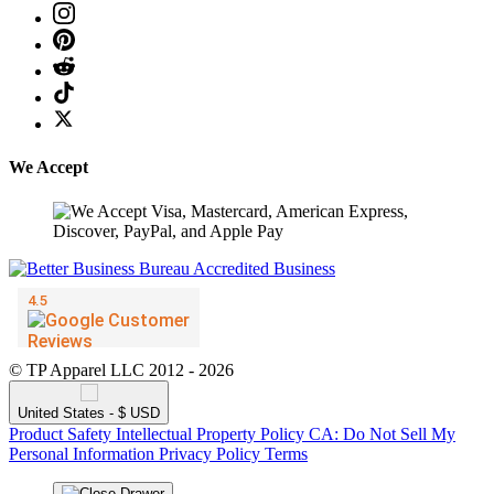
We Accept
© TP Apparel LLC 2012 - 2026
United States - $ USD
Product Safety
Intellectual Property Policy
CA: Do Not Sell My
Personal Information
Privacy Policy
Terms