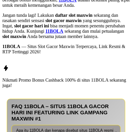
untuk meraih kemenangan besar Anda.
Jangan tunda lagi! Lakukan
daftar slot maxwin
sekarang dan
rasakan sendiri sensasi
slot gacor maxwin
yang sesungguhnya.
Ingat,
slot gacor hari ini
bisa menjadi momen penentu perubahan
hidup Anda. Kunjungi
11BOLA
sekarang dan mulai petualangan
slot maxwin
Anda bersama jutaan member lainnya.
11BOLA
— Situs Slot Gacor Maxwin Terpercaya, Link Resmi &
RTP Tertinggi 2026!
Nikmati Promo Bonus Cashback 100% di situs
11BOLA
sekarang
juga!
FAQ 11BOLA – SITUS 11BOLA GACOR
HARI INI FEATURING LINK GAMPANG
MAXWIN #1
Apa itu 11BOLA dan kenapa disebut situs 11BOLA resmi