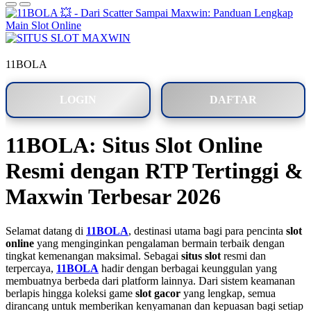
11BOLA
LOGIN
DAFTAR
11BOLA: Situs Slot Online
Resmi dengan RTP Tertinggi &
Maxwin Terbesar 2026
Selamat datang di
11BOLA
, destinasi utama bagi para pencinta
slot
online
yang menginginkan pengalaman bermain terbaik dengan
tingkat kemenangan maksimal. Sebagai
situs slot
resmi dan
terpercaya,
11BOLA
hadir dengan berbagai keunggulan yang
membuatnya berbeda dari platform lainnya. Dari sistem keamanan
berlapis hingga koleksi game
slot gacor
yang lengkap, semua
dirancang untuk memberikan kenyamanan dan kepuasan bagi setiap