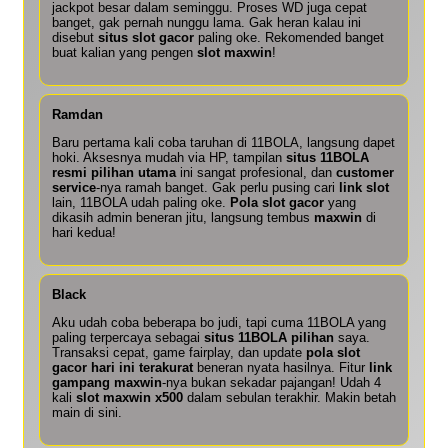
jackpot besar dalam seminggu. Proses WD juga cepat
banget, gak pernah nunggu lama. Gak heran kalau ini
disebut
situs slot gacor
paling oke. Rekomended banget
buat kalian yang pengen
slot maxwin
!
Ramdan
Baru pertama kali coba taruhan di 11BOLA, langsung dapet
hoki. Aksesnya mudah via HP, tampilan
situs 11BOLA
resmi pilihan utama
ini sangat profesional, dan
customer
service
-nya ramah banget. Gak perlu pusing cari
link slot
lain, 11BOLA udah paling oke.
Pola slot gacor
yang
dikasih admin beneran jitu, langsung tembus
maxwin
di
hari kedua!
Black
Aku udah coba beberapa bo judi, tapi cuma 11BOLA yang
paling terpercaya sebagai
situs 11BOLA pilihan
saya.
Transaksi cepat, game fairplay, dan update
pola slot
gacor hari ini terakurat
beneran nyata hasilnya. Fitur
link
gampang maxwin
-nya bukan sekadar pajangan! Udah 4
kali
slot maxwin x500
dalam sebulan terakhir. Makin betah
main di sini.