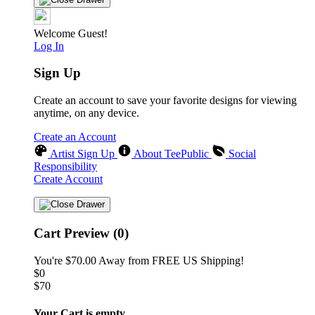
Welcome Guest!
Log In
Sign Up
Create an account to save your favorite designs for viewing
anytime, on any device.
Create an Account
Artist Sign Up
About TeePublic
Social
Responsibility
Create Account
Cart Preview (0)
You're
$70.00
Away from
FREE US Shipping!
$0
$70
Your Cart is empty...