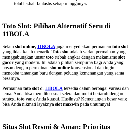
total hadiah fantastis setiap minggunya.
Toto Slot: Pilihan Alternatif Seru di
11BOLA
Selain
slot online
,
11BOLA
juga menyediakan permainan
toto slot
yang tidak kalah menarik.
Toto slot
adalah varian permainan yang
menggabungkan unsur
toto
(tebak angka) dengan mekanisme
slot
gacor
yang modern. Ini adalah pilihan sempurna bagi Anda yang
bosan dengan permainan
slot online
konvensional dan ingin
mencoba tantangan baru dengan peluang kemenangan yang sama
besarnya.
Permainan
toto slot
di
11BOLA
tersedia dalam berbagai variasi dan
tema. Anda bisa memilih sesuai selera dan mulai bertaruh dengan
strategi
toto
yang Anda kuasai. Hasilnya? Kemenangan besar yang
bisa Anda nikmati layaknya
slot maxwin
pada umumnya!
Situs Slot Resmi & Aman: Prioritas