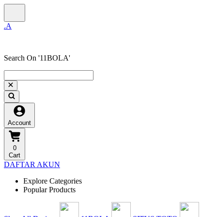
Search On '11BOLA'
Account
0
Cart
DAFTAR AKUN
Explore Categories
Popular Products