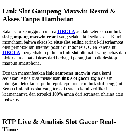
Link Slot Gampang Maxwin Resmi &
Akses Tanpa Hambatan
Salah satu keunggulan utama
11BOLA
adalah ketersediaan
link
slot gampang maxwin resmi
yang selalu aktif setiap saat. Kami
memahami bahwa akses ke
situs slot online
sering kali terhambat
oleh pemblokiran internet positif di Indonesia. Oleh karena itu,
11BOLA
menyediakan puluhan
link slot
alternatif yang bebas dari
blokir dan dapat diakses dari berbagai perangkat, baik desktop
maupun smartphone.
Dengan memanfaatkan
link gampang maxwin
yang kami
sediakan, Anda bisa melakukan
link slot gacor
login dalam
hitungan detik tanpa perlu repot-repot mencari
link slot
pengganti.
Semua
link situs slot
yang tersedia sudah kami verifikasi
keamanannya dan terbukti 100% aman dari serangan phising atau
malware.
RTP Live & Analisis Slot Gacor Real-
Time