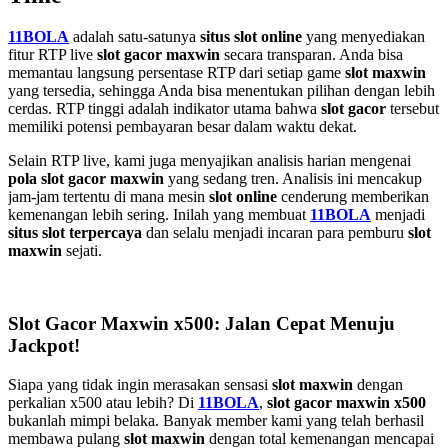
11BOLA
adalah satu-satunya
situs slot online
yang menyediakan
fitur RTP live
slot gacor maxwin
secara transparan. Anda bisa
memantau langsung persentase RTP dari setiap game
slot maxwin
yang tersedia, sehingga Anda bisa menentukan pilihan dengan lebih
cerdas. RTP tinggi adalah indikator utama bahwa
slot gacor
tersebut
memiliki potensi pembayaran besar dalam waktu dekat.
Selain RTP live, kami juga menyajikan analisis harian mengenai
pola slot gacor maxwin
yang sedang tren. Analisis ini mencakup
jam-jam tertentu di mana mesin
slot online
cenderung memberikan
kemenangan lebih sering. Inilah yang membuat
11BOLA
menjadi
situs slot terpercaya
dan selalu menjadi incaran para pemburu
slot
maxwin
sejati.
Slot Gacor Maxwin x500: Jalan Cepat Menuju
Jackpot!
Siapa yang tidak ingin merasakan sensasi
slot maxwin
dengan
perkalian x500 atau lebih? Di
11BOLA
,
slot gacor maxwin x500
bukanlah mimpi belaka. Banyak member kami yang telah berhasil
membawa pulang
slot maxwin
dengan total kemenangan mencapai