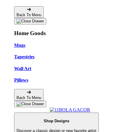
Back To Menu
Home Goods
Mugs
Tapestries
Wall Art
Pillows
Back To Menu
Shop Designs
Discover a classic design or new favorite artist