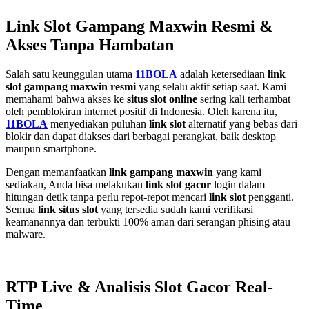
Link Slot Gampang Maxwin Resmi &
Akses Tanpa Hambatan
Salah satu keunggulan utama
11BOLA
adalah ketersediaan
link
slot gampang maxwin resmi
yang selalu aktif setiap saat. Kami
memahami bahwa akses ke
situs slot online
sering kali terhambat
oleh pemblokiran internet positif di Indonesia. Oleh karena itu,
11BOLA
menyediakan puluhan
link slot
alternatif yang bebas dari
blokir dan dapat diakses dari berbagai perangkat, baik desktop
maupun smartphone.
Dengan memanfaatkan
link gampang maxwin
yang kami
sediakan, Anda bisa melakukan
link slot gacor
login dalam
hitungan detik tanpa perlu repot-repot mencari
link slot
pengganti.
Semua
link situs slot
yang tersedia sudah kami verifikasi
keamanannya dan terbukti 100% aman dari serangan phising atau
malware.
RTP Live & Analisis Slot Gacor Real-
Time