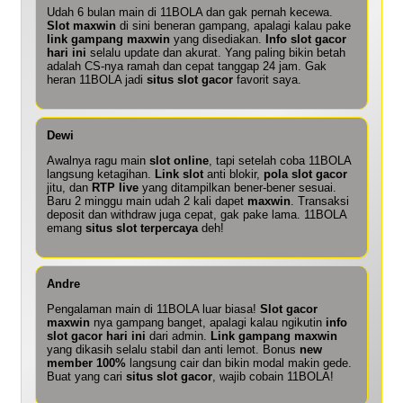
Udah 6 bulan main di 11BOLA dan gak pernah kecewa.
Slot maxwin
di sini beneran gampang, apalagi kalau pake
link gampang maxwin
yang disediakan.
Info slot gacor
hari ini
selalu update dan akurat. Yang paling bikin betah
adalah CS-nya ramah dan cepat tanggap 24 jam. Gak
heran 11BOLA jadi
situs slot gacor
favorit saya.
Dewi
Awalnya ragu main
slot online
, tapi setelah coba 11BOLA
langsung ketagihan.
Link slot
anti blokir,
pola slot gacor
jitu, dan
RTP live
yang ditampilkan bener-bener sesuai.
Baru 2 minggu main udah 2 kali dapet
maxwin
. Transaksi
deposit dan withdraw juga cepat, gak pake lama. 11BOLA
emang
situs slot terpercaya
deh!
Andre
Pengalaman main di 11BOLA luar biasa!
Slot gacor
maxwin
nya gampang banget, apalagi kalau ngikutin
info
slot gacor hari ini
dari admin.
Link gampang maxwin
yang dikasih selalu stabil dan anti lemot. Bonus
new
member 100%
langsung cair dan bikin modal makin gede.
Buat yang cari
situs slot gacor
, wajib cobain 11BOLA!