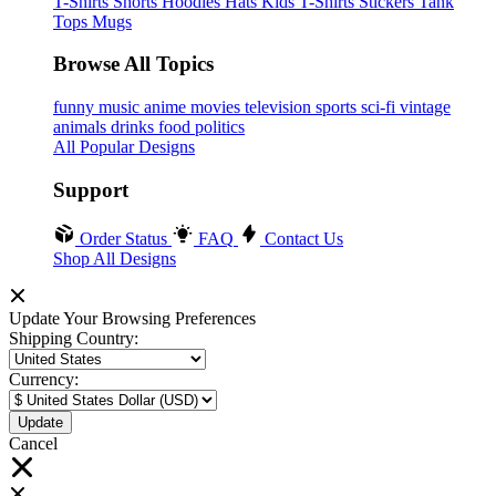
T-Shirts
Shorts
Hoodies
Hats
Kids T-Shirts
Stickers
Tank
Tops
Mugs
Browse All Topics
funny
music
anime
movies
television
sports
sci-fi
vintage
animals
drinks
food
politics
All Popular Designs
Support
Order Status
FAQ
Contact Us
Shop All Designs
Update Your Browsing Preferences
Shipping Country:
Currency:
Cancel