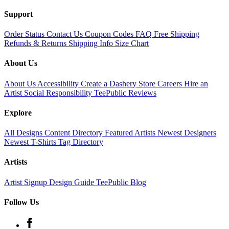
Support
Order Status
Contact Us
Coupon Codes
FAQ
Free Shipping
Refunds & Returns
Shipping Info
Size Chart
About Us
About Us
Accessibility
Create a Dashery Store
Careers
Hire an
Artist
Social Responsibility
TeePublic Reviews
Explore
All Designs
Content Directory
Featured Artists
Newest Designers
Newest T-Shirts
Tag Directory
Artists
Artist Signup
Design Guide
TeePublic Blog
Follow Us