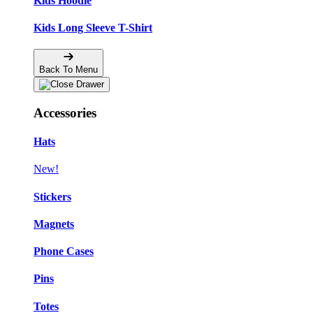
Kids Hoodie
Kids Long Sleeve T-Shirt
Back To Menu
Accessories
Hats
New!
Stickers
Magnets
Phone Cases
Pins
Totes