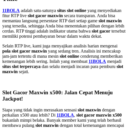
11BOLA
adalah satu-satunya
situs slot online
yang menyediakan
fitur RTP live
slot gacor maxwin
secara transparan. Anda bisa
memantau langsung persentase RTP dari setiap game
slot maxwin
yang tersedia, sehingga Anda bisa menentukan pilihan dengan lebih
cerdas. RTP tinggi adalah indikator utama bahwa
slot gacor
tersebut
memiliki potensi pembayaran besar dalam waktu dekat.
Selain RTP live, kami juga menyajikan analisis harian mengenai
pola slot gacor maxwin
yang sedang tren. Analisis ini mencakup
jam-jam tertentu di mana mesin
slot online
cenderung memberikan
kemenangan lebih sering. Inilah yang membuat
11BOLA
menjadi
situs slot terpercaya
dan selalu menjadi incaran para pemburu
slot
maxwin
sejati.
Slot Gacor Maxwin x500: Jalan Cepat Menuju
Jackpot!
Siapa yang tidak ingin merasakan sensasi
slot maxwin
dengan
perkalian x500 atau lebih? Di
11BOLA
,
slot gacor maxwin x500
bukanlah mimpi belaka. Banyak member kami yang telah berhasil
membawa pulang
slot maxwin
dengan total kemenangan mencapai