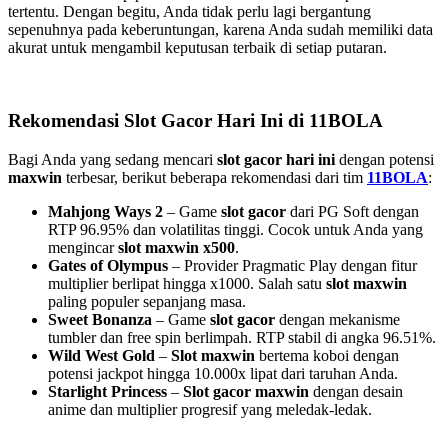
tertentu. Dengan begitu, Anda tidak perlu lagi bergantung
sepenuhnya pada keberuntungan, karena Anda sudah memiliki data
akurat untuk mengambil keputusan terbaik di setiap putaran.
Rekomendasi Slot Gacor Hari Ini di 11BOLA
Bagi Anda yang sedang mencari
slot gacor hari ini
dengan potensi
maxwin
terbesar, berikut beberapa rekomendasi dari tim
11BOLA
:
Mahjong Ways 2
– Game
slot gacor
dari PG Soft dengan
RTP 96.95% dan volatilitas tinggi. Cocok untuk Anda yang
mengincar
slot maxwin x500
.
Gates of Olympus
– Provider Pragmatic Play dengan fitur
multiplier berlipat hingga x1000. Salah satu
slot maxwin
paling populer sepanjang masa.
Sweet Bonanza
– Game
slot gacor
dengan mekanisme
tumbler dan free spin berlimpah. RTP stabil di angka 96.51%.
Wild West Gold
–
Slot maxwin
bertema koboi dengan
potensi jackpot hingga 10.000x lipat dari taruhan Anda.
Starlight Princess
–
Slot gacor maxwin
dengan desain
anime dan multiplier progresif yang meledak-ledak.