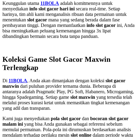
Keunggulan utama
11BOLA
adalah komitmennya untuk
menyediakan
info slot gacor hari ini
secara real-time. Setiap
harinya, tim ahli kami menganalisis ribuan data permainan untuk
menentukan
slot gacor
mana yang sedang berada dalam fase
pembayaran tinggi. Dengan memanfaatkan
info slot gacor
ini, Anda
bisa meningkatkan peluang kemenangan hingga 3x lipat
dibandingkan bermain secara buta tanpa panduan.
Koleksi Game Slot Gacor Maxwin
Terlengkap
Di
11BOLA
, Anda akan dimanjakan dengan koleksi
slot gacor
maxwin
dari puluhan provider ternama dunia. Beberapa di
antaranya adalah Pragmatic Play, PG Soft, Habanero, Microgaming,
hingga Spadegaming. Setiap game
slot maxwin
yang tersedia telah
melalui proses kurasi ketat untuk memastikan tingkat kemenangan
yang adil dan transparan.
Kami juga menyediakan
pola slot gacor
dan
bocoran slot gacor
malam ini
yang bisa Anda gunakan sebagai referensi sebelum
memulai permainan. Pola-pola ini dirumuskan berdasarkan analisis
mendalam terhadap perilaku mesin
slot online
dalam periode waktu