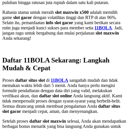
puluhan hingga ratusan juta rupiah dalam satu kali putaran.
Rahasia utama untuk meraih
slot maxwin x500
adalah memilih
game
slot gacor
dengan volatilitas tinggi dan RTP di atas 96%.
Selain itu, pemanfaatan
info slot gacor
yang kami berikan secara
rutin juga menjadi kunci sukses para member setia
11BOLA
. Jadi,
jangan ragu untuk bergabung dan mulai perjalanan
slot maxwin
Anda sekarang!
Daftar 11BOLA Sekarang: Langkah
Mudah & Cepat
Proses
daftar situs slot
di
11BOLA
sangatlah mudah dan tidak
memakan waktu lebih dari 5 menit. Anda hanya perlu mengisi
formulir pendaftaran dengan data diri yang valid, melakukan
verifikasi akun, dan
daftar slot online
Anda langsung aktif. Kami
tidak mempersulit proses dengan syarat-syarat yang berbelit-belit.
Semua dirancang untuk membuat pengalaman Anda
daftar situs
slot gacor
menjadi cepat, aman, dan menyenangkan.
Setelah proses
daftar slot maxwin
selesai, Anda akan mendapatkan
berbagai bonus menarik yang bisa langsung Anda gunakan untuk