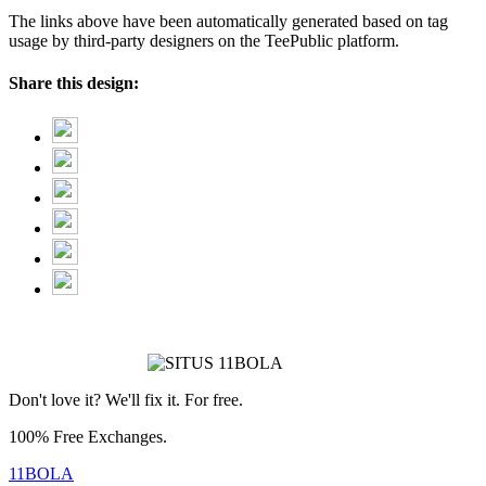
The links above have been automatically generated based on tag
usage by third-party designers on the TeePublic platform.
Share this design:
Don't love it? We'll fix it. For free.
100% Free Exchanges.
11BOLA