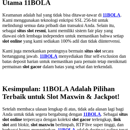
Utama 11BOLA
Keamanan adalah hal yang tidak bisa ditawar-tawar di
11BOLA
.
Kami menggunakan teknologi enkripsi SSL 256-bit untuk
melindungi semua data pribadi dan transaksi Anda. Selain itu,
sebagai
situs slot resmi
, kami memiliki sistem fair play yang
diawasi oleh lembaga independen untuk memastikan bahwa setiap
slot online
yang kami sediakan 100% adil dan tidak diintervensi.
Kami juga menekankan pentingnya bermain
situs slot
secara
bertanggung jawab.
11BOLA
menyediakan fitur self-exclusion dan
batas deposit harian untuk memastikan para pemain tetap menikmati
permainan
slot gacor
dalam batas yang sehat dan terkendali.
Kesimpulan: 11BOLA Adalah Pilihan
Terbaik untuk Slot Maxwin & Jackpot!
Setelah membaca ulasan lengkap di atas, tidak ada alasan lagi bagi
Anda untuk tidak segera bergabung dengan
11BOLA
. Sebagai
situs
slot online
terpercaya dengan koleksi
slot gacor
terlengkap,
link
slot
anti blokir,
slot maxwin
berlimpah, RTP live super tinggi, dan
berbagai bonus menggiurkan,
11BOLA
adalah destinasi paling tepat