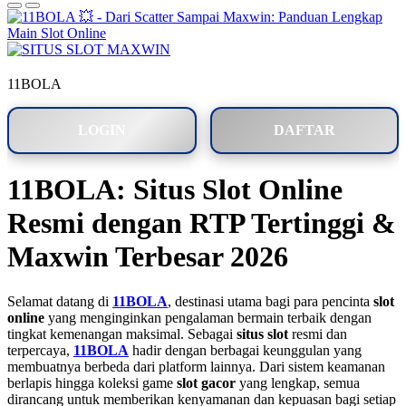
11BOLA
LOGIN
DAFTAR
11BOLA: Situs Slot Online
Resmi dengan RTP Tertinggi &
Maxwin Terbesar 2026
Selamat datang di
11BOLA
, destinasi utama bagi para pencinta
slot
online
yang menginginkan pengalaman bermain terbaik dengan
tingkat kemenangan maksimal. Sebagai
situs slot
resmi dan
terpercaya,
11BOLA
hadir dengan berbagai keunggulan yang
membuatnya berbeda dari platform lainnya. Dari sistem keamanan
berlapis hingga koleksi game
slot gacor
yang lengkap, semua
dirancang untuk memberikan kenyamanan dan kepuasan bagi setiap