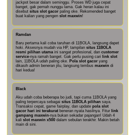
jackpot besar dalam seminggu. Proses WD juga cepat
banget, gak pernah nunggu lama. Gak heran kalau ini
disebut
situs slot gacor
paling oke. Rekomended banget
buat kalian yang pengen
slot maxwin
!
Ramdan
Baru pertama kali coba taruhan di 11BOLA, langsung dapet
hoki. Aksesnya mudah via HP, tampilan
situs 11BOLA
resmi pilihan utama
ini sangat profesional, dan
customer
service
-nya ramah banget. Gak perlu pusing cari
link slot
lain, 11BOLA udah paling oke.
Pola slot gacor
yang
dikasih admin beneran jitu, langsung tembus
maxwin
di
hari kedua!
Black
Aku udah coba beberapa bo judi, tapi cuma 11BOLA yang
paling terpercaya sebagai
situs 11BOLA pilihan
saya.
Transaksi cepat, game fairplay, dan update
pola slot
gacor hari ini terakurat
beneran nyata hasilnya. Fitur
link
gampang maxwin
-nya bukan sekadar pajangan! Udah 4
kali
slot maxwin x500
dalam sebulan terakhir. Makin betah
main di sini.