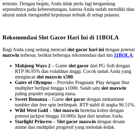
tertentu. Dengan begitu, Anda tidak perlu lagi bergantung
sepenuhnya pada keberuntungan, karena Anda sudah memiliki data
akurat untuk mengambil keputusan terbaik di setiap putaran.
Rekomendasi Slot Gacor Hari Ini di 11BOLA
Bagi Anda yang sedang mencari
slot gacor hari ini
dengan potensi
maxwin
terbesar, berikut beberapa rekomendasi dari tim
11BOLA
:
Mahjong Ways 2
– Game
slot gacor
dari PG Soft dengan
RTP 96.95% dan volatilitas tinggi. Cocok untuk Anda yang
mengincar
slot maxwin x500
.
Gates of Olympus
– Provider Pragmatic Play dengan fitur
multiplier berlipat hingga x1000. Salah satu
slot maxwin
paling populer sepanjang masa.
Sweet Bonanza
– Game
slot gacor
dengan mekanisme
tumbler dan free spin berlimpah. RTP stabil di angka 96.51%.
Wild West Gold
–
Slot maxwin
bertema koboi dengan
potensi jackpot hingga 10.000x lipat dari taruhan Anda.
Starlight Princess
–
Slot gacor maxwin
dengan desain
anime dan multiplier progresif yang meledak-ledak.