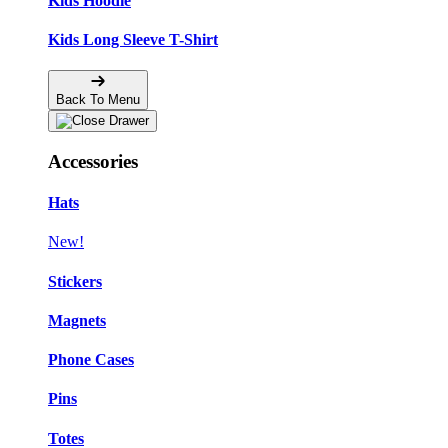
Kids Hoodie
Kids Long Sleeve T-Shirt
Back To Menu
Accessories
Hats
New!
Stickers
Magnets
Phone Cases
Pins
Totes