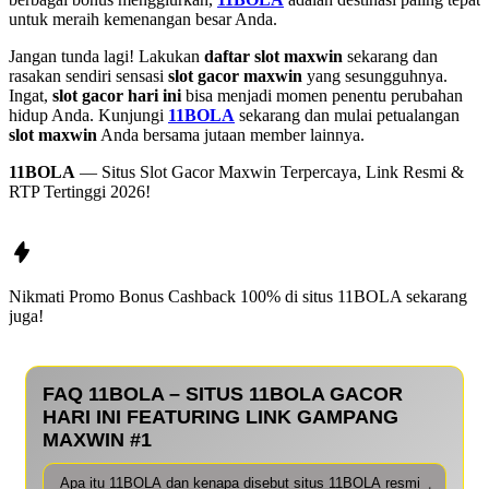
untuk meraih kemenangan besar Anda.
Jangan tunda lagi! Lakukan
daftar slot maxwin
sekarang dan
rasakan sendiri sensasi
slot gacor maxwin
yang sesungguhnya.
Ingat,
slot gacor hari ini
bisa menjadi momen penentu perubahan
hidup Anda. Kunjungi
11BOLA
sekarang dan mulai petualangan
slot maxwin
Anda bersama jutaan member lainnya.
11BOLA
— Situs Slot Gacor Maxwin Terpercaya, Link Resmi &
RTP Tertinggi 2026!
Nikmati Promo Bonus Cashback 100% di situs
11BOLA
sekarang
juga!
FAQ 11BOLA – SITUS 11BOLA GACOR
HARI INI FEATURING LINK GAMPANG
MAXWIN #1
Apa itu 11BOLA dan kenapa disebut situs 11BOLA resmi