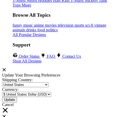
T-Shirts
Shorts
Hoodies
Hats
Kids T-Shirts
Stickers
Tank
Tops
Mugs
Browse All Topics
funny
music
anime
movies
television
sports
sci-fi
vintage
animals
drinks
food
politics
All Popular Designs
Support
Order Status
FAQ
Contact Us
Shop All Designs
Update Your Browsing Preferences
Shipping Country:
Currency:
Cancel