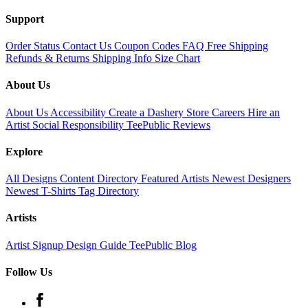
Support
Order Status
Contact Us
Coupon Codes
FAQ
Free Shipping
Refunds & Returns
Shipping Info
Size Chart
About Us
About Us
Accessibility
Create a Dashery Store
Careers
Hire an
Artist
Social Responsibility
TeePublic Reviews
Explore
All Designs
Content Directory
Featured Artists
Newest Designers
Newest T-Shirts
Tag Directory
Artists
Artist Signup
Design Guide
TeePublic Blog
Follow Us