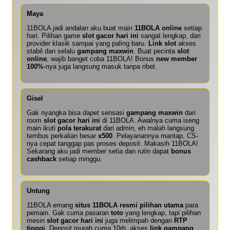
Maya
11BOLA jadi andalan aku buat main
11BOLA online
setiap
hari. Pilihan game
slot gacor hari ini
sangat lengkap, dari
provider klasik sampai yang paling baru.
Link slot
akses
stabil dan selalu
gampang maxwin
. Buat pecinta
slot
online
, wajib banget coba 11BOLA! Bonus
new member
100%
-nya juga langsung masuk tanpa ribet.
Gisel
Gak nyangka bisa dapet sensasi
gampang maxwin
dari
room
slot gacor hari ini
di 11BOLA. Awalnya cuma iseng
main ikuti
pola terakurat
dari admin, eh malah langsung
tembus perkalian besar
x500
. Pelayanannya mantap, CS-
nya cepat tanggap pas proses deposit. Makasih 11BOLA!
Sekarang aku jadi member setia dan rutin dapat
bonus
cashback
setiap minggu.
Untung
11BOLA emang
situs 11BOLA resmi pilihan utama
para
pemain. Gak cuma pasaran
toto
yang lengkap, tapi pilihan
mesin
slot gacor hari ini
juga melimpah dengan
RTP
tinggi
. Deposit murah cuma 10rb, akses
link gampang