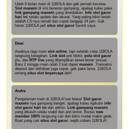
Udah 6 bulan main di 11BOLA dan gak pernah kecewa.
Slot maxwin
di sini beneran gampang, apalagi kalau pake
link gampang maxwin
yang disediakan.
Info slot gacor
hari ini
selalu update dan akurat. Yang paling bikin betah
adalah CS-nya ramah dan cepat tanggap 24 jam. Gak
heran 11BOLA jadi
situs slot gacor
favorit saya.
Dewi
Awalnya ragu main
slot online
, tapi setelah coba 11BOLA
langsung ketagihan.
Link slot
anti blokir,
pola slot gacor
jitu, dan
RTP live
yang ditampilkan bener-bener sesuai.
Baru 2 minggu main udah 2 kali dapet
maxwin
. Transaksi
deposit dan withdraw juga cepat, gak pake lama. 11BOLA
emang
situs slot terpercaya
deh!
Andre
Pengalaman main di 11BOLA luar biasa!
Slot gacor
maxwin
nya gampang banget, apalagi kalau ngikutin
info
slot gacor hari ini
dari admin.
Link gampang maxwin
yang dikasih selalu stabil dan anti lemot. Bonus
new
member 100%
langsung cair dan bikin modal makin gede.
Buat yang cari
situs slot gacor
, wajib cobain 11BOLA!