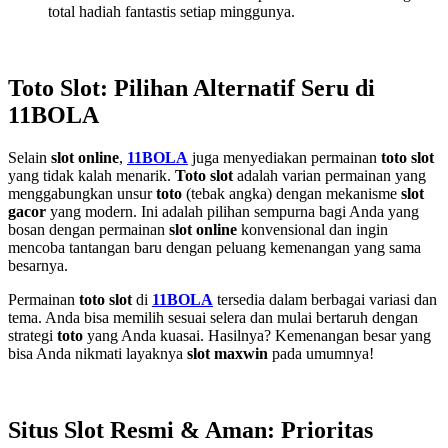
total hadiah fantastis setiap minggunya.
Toto Slot: Pilihan Alternatif Seru di
11BOLA
Selain
slot online
,
11BOLA
juga menyediakan permainan
toto slot
yang tidak kalah menarik.
Toto slot
adalah varian permainan yang
menggabungkan unsur
toto
(tebak angka) dengan mekanisme
slot
gacor
yang modern. Ini adalah pilihan sempurna bagi Anda yang
bosan dengan permainan
slot online
konvensional dan ingin
mencoba tantangan baru dengan peluang kemenangan yang sama
besarnya.
Permainan
toto slot
di
11BOLA
tersedia dalam berbagai variasi dan
tema. Anda bisa memilih sesuai selera dan mulai bertaruh dengan
strategi
toto
yang Anda kuasai. Hasilnya? Kemenangan besar yang
bisa Anda nikmati layaknya
slot maxwin
pada umumnya!
Situs Slot Resmi & Aman: Prioritas