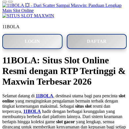
11BOLA
LOGIN
DAFTAR
11BOLA: Situs Slot Online
Resmi dengan RTP Tertinggi &
Maxwin Terbesar 2026
Selamat datang di
11BOLA
, destinasi utama bagi para pencinta
slot
online
yang menginginkan pengalaman bermain terbaik dengan
tingkat kemenangan maksimal. Sebagai
situs slot
resmi dan
terpercaya,
11BOLA
hadir dengan berbagai keunggulan yang
membuatnya berbeda dari platform lainnya. Dari sistem keamanan
berlapis hingga koleksi game
slot gacor
yang lengkap, semua
dirancang untuk memberikan kenyamanan dan kepuasan bagi setiap