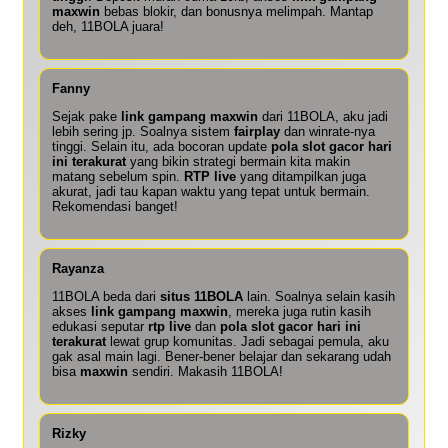
maxwin
bebas blokir, dan bonusnya melimpah. Mantap
deh, 11BOLA juara!
Fanny
Sejak pake
link gampang maxwin
dari 11BOLA, aku jadi
lebih sering jp. Soalnya sistem
fairplay
dan winrate-nya
tinggi. Selain itu, ada bocoran update
pola slot gacor hari
ini terakurat
yang bikin strategi bermain kita makin
matang sebelum spin.
RTP live
yang ditampilkan juga
akurat, jadi tau kapan waktu yang tepat untuk bermain.
Rekomendasi banget!
Rayanza
11BOLA beda dari
situs 11BOLA
lain. Soalnya selain kasih
akses
link gampang maxwin
, mereka juga rutin kasih
edukasi seputar
rtp live
dan
pola slot gacor hari ini
terakurat
lewat grup komunitas. Jadi sebagai pemula, aku
gak asal main lagi. Bener-bener belajar dan sekarang udah
bisa
maxwin
sendiri. Makasih 11BOLA!
Rizky