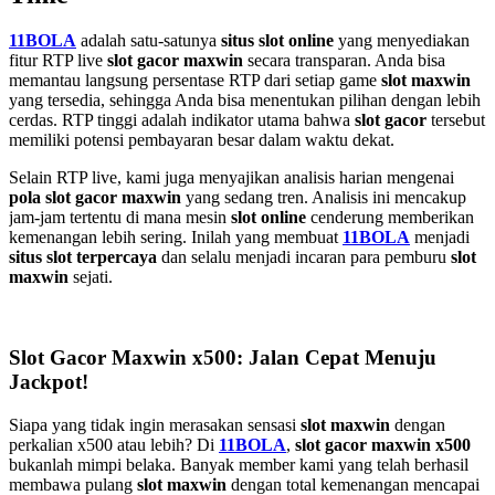
11BOLA
adalah satu-satunya
situs slot online
yang menyediakan
fitur RTP live
slot gacor maxwin
secara transparan. Anda bisa
memantau langsung persentase RTP dari setiap game
slot maxwin
yang tersedia, sehingga Anda bisa menentukan pilihan dengan lebih
cerdas. RTP tinggi adalah indikator utama bahwa
slot gacor
tersebut
memiliki potensi pembayaran besar dalam waktu dekat.
Selain RTP live, kami juga menyajikan analisis harian mengenai
pola slot gacor maxwin
yang sedang tren. Analisis ini mencakup
jam-jam tertentu di mana mesin
slot online
cenderung memberikan
kemenangan lebih sering. Inilah yang membuat
11BOLA
menjadi
situs slot terpercaya
dan selalu menjadi incaran para pemburu
slot
maxwin
sejati.
Slot Gacor Maxwin x500: Jalan Cepat Menuju
Jackpot!
Siapa yang tidak ingin merasakan sensasi
slot maxwin
dengan
perkalian x500 atau lebih? Di
11BOLA
,
slot gacor maxwin x500
bukanlah mimpi belaka. Banyak member kami yang telah berhasil
membawa pulang
slot maxwin
dengan total kemenangan mencapai