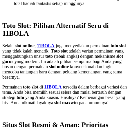
total hadiah fantastis setiap minggunya.
Toto Slot: Pilihan Alternatif Seru di
11BOLA
Selain
slot online
,
11BOLA
juga menyediakan permainan
toto slot
yang tidak kalah menarik.
Toto slot
adalah varian permainan yang
menggabungkan unsur
toto
(tebak angka) dengan mekanisme
slot
gacor
yang modern. Ini adalah pilihan sempurna bagi Anda yang
bosan dengan permainan
slot online
konvensional dan ingin
mencoba tantangan baru dengan peluang kemenangan yang sama
besarnya.
Permainan
toto slot
di
11BOLA
tersedia dalam berbagai variasi dan
tema. Anda bisa memilih sesuai selera dan mulai bertaruh dengan
strategi
toto
yang Anda kuasai. Hasilnya? Kemenangan besar yang
bisa Anda nikmati layaknya
slot maxwin
pada umumnya!
Situs Slot Resmi & Aman: Prioritas