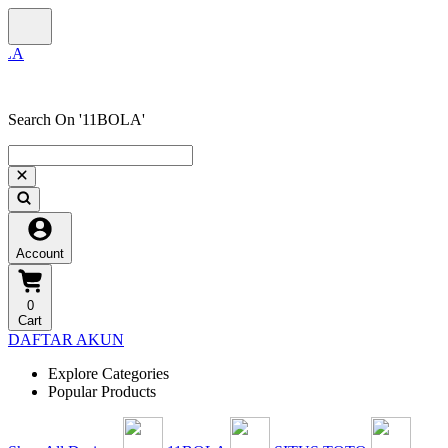
Search On '11BOLA'
Account
0
Cart
DAFTAR AKUN
Explore Categories
Popular Products