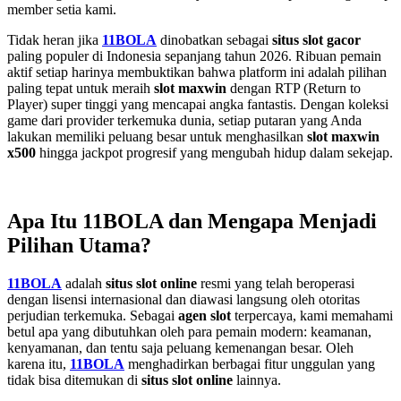
member setia kami.
Tidak heran jika
11BOLA
dinobatkan sebagai
situs slot gacor
paling populer di Indonesia sepanjang tahun 2026. Ribuan pemain
aktif setiap harinya membuktikan bahwa platform ini adalah pilihan
paling tepat untuk meraih
slot maxwin
dengan RTP (Return to
Player) super tinggi yang mencapai angka fantastis. Dengan koleksi
game dari provider terkemuka dunia, setiap putaran yang Anda
lakukan memiliki peluang besar untuk menghasilkan
slot maxwin
x500
hingga jackpot progresif yang mengubah hidup dalam sekejap.
Apa Itu 11BOLA dan Mengapa Menjadi
Pilihan Utama?
11BOLA
adalah
situs slot online
resmi yang telah beroperasi
dengan lisensi internasional dan diawasi langsung oleh otoritas
perjudian terkemuka. Sebagai
agen slot
terpercaya, kami memahami
betul apa yang dibutuhkan oleh para pemain modern: keamanan,
kenyamanan, dan tentu saja peluang kemenangan besar. Oleh
karena itu,
11BOLA
menghadirkan berbagai fitur unggulan yang
tidak bisa ditemukan di
situs slot online
lainnya.