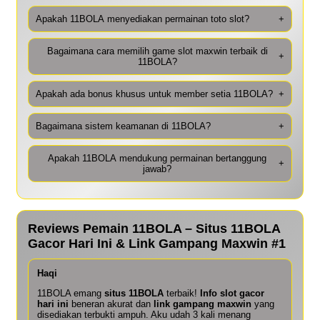
Apakah 11BOLA menyediakan permainan toto slot?
+
Bagaimana cara memilih game slot maxwin terbaik di
+
11BOLA?
Apakah ada bonus khusus untuk member setia 11BOLA?
+
Bagaimana sistem keamanan di 11BOLA?
+
Apakah 11BOLA mendukung permainan bertanggung
+
jawab?
Reviews Pemain 11BOLA – Situs 11BOLA
Gacor Hari Ini & Link Gampang Maxwin #1
Haqi
11BOLA emang
situs 11BOLA
terbaik!
Info slot gacor
hari ini
beneran akurat dan
link gampang maxwin
yang
disediakan terbukti ampuh. Aku udah 3 kali menang