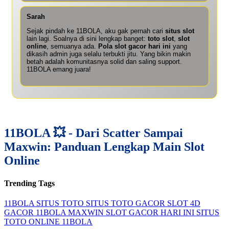
Sarah
Sejak pindah ke 11BOLA, aku gak pernah cari
situs slot
lain lagi. Soalnya di sini lengkap banget:
toto slot
,
slot
online
, semuanya ada.
Pola slot gacor hari ini
yang
dikasih admin juga selalu terbukti jitu. Yang bikin makin
betah adalah komunitasnya solid dan saling support.
11BOLA emang juara!
11BOLA 💥 - Dari Scatter Sampai
Maxwin: Panduan Lengkap Main Slot
Online
Trending Tags
11BOLA
SITUS TOTO
SITUS TOTO GACOR
SLOT 4D
GACOR
11BOLA MAXWIN
SLOT GACOR HARI INI
SITUS
TOTO ONLINE
11BOLA