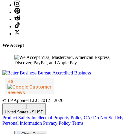
We Accept
© TP Apparel LLC 2012 - 2026
United States - $ USD
Product Safety
Intellectual Property Policy
CA: Do Not Sell My
Personal Information
Privacy Policy
Terms