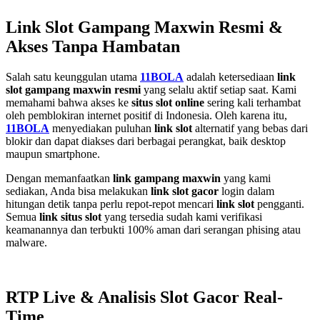
Link Slot Gampang Maxwin Resmi &
Akses Tanpa Hambatan
Salah satu keunggulan utama
11BOLA
adalah ketersediaan
link
slot gampang maxwin resmi
yang selalu aktif setiap saat. Kami
memahami bahwa akses ke
situs slot online
sering kali terhambat
oleh pemblokiran internet positif di Indonesia. Oleh karena itu,
11BOLA
menyediakan puluhan
link slot
alternatif yang bebas dari
blokir dan dapat diakses dari berbagai perangkat, baik desktop
maupun smartphone.
Dengan memanfaatkan
link gampang maxwin
yang kami
sediakan, Anda bisa melakukan
link slot gacor
login dalam
hitungan detik tanpa perlu repot-repot mencari
link slot
pengganti.
Semua
link situs slot
yang tersedia sudah kami verifikasi
keamanannya dan terbukti 100% aman dari serangan phising atau
malware.
RTP Live & Analisis Slot Gacor Real-
Time