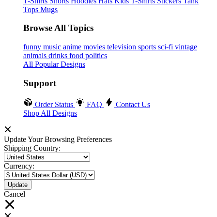
T-Shirts
Shorts
Hoodies
Hats
Kids T-Shirts
Stickers
Tank
Tops
Mugs
Browse All Topics
funny
music
anime
movies
television
sports
sci-fi
vintage
animals
drinks
food
politics
All Popular Designs
Support
Order Status
FAQ
Contact Us
Shop All Designs
Update Your Browsing Preferences
Shipping Country:
Currency:
Cancel