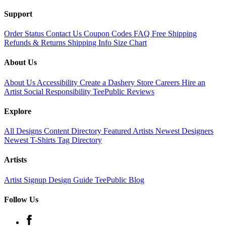
Support
Order Status
Contact Us
Coupon Codes
FAQ
Free Shipping
Refunds & Returns
Shipping Info
Size Chart
About Us
About Us
Accessibility
Create a Dashery Store
Careers
Hire an
Artist
Social Responsibility
TeePublic Reviews
Explore
All Designs
Content Directory
Featured Artists
Newest Designers
Newest T-Shirts
Tag Directory
Artists
Artist Signup
Design Guide
TeePublic Blog
Follow Us