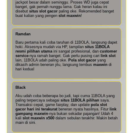
jackpot besar dalam seminggu. Proses WD juga cepat
banget, gak pernah nunggu lama. Gak heran kalau ini
disebut
situs slot gacor
paling oke. Rekomended banget
buat kalian yang pengen
slot maxwin
!
Ramdan
Baru pertama kali coba taruhan di 11BOLA, langsung dapet
hoki. Aksesnya mudah via HP, tampilan
situs 11BOLA
resmi pilihan utama
ini sangat profesional, dan
customer
service
-nya ramah banget. Gak perlu pusing cari
link slot
lain, 11BOLA udah paling oke.
Pola slot gacor
yang
dikasih admin beneran jitu, langsung tembus
maxwin
di
hari kedua!
Black
Aku udah coba beberapa bo judi, tapi cuma 11BOLA yang
paling terpercaya sebagai
situs 11BOLA pilihan
saya.
Transaksi cepat, game fairplay, dan update
pola slot
gacor hari ini terakurat
beneran nyata hasilnya. Fitur
link
gampang maxwin
-nya bukan sekadar pajangan! Udah 4
kali
slot maxwin x500
dalam sebulan terakhir. Makin betah
main di sini.