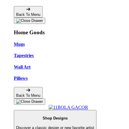
Back To Menu
Home Goods
Mugs
Tapestries
Wall Art
Pillows
Back To Menu
Shop Designs
Discover a classic design or new favorite artist