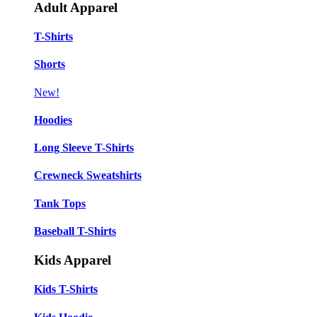
Adult Apparel
T-Shirts
Shorts
New!
Hoodies
Long Sleeve T-Shirts
Crewneck Sweatshirts
Tank Tops
Baseball T-Shirts
Kids Apparel
Kids T-Shirts