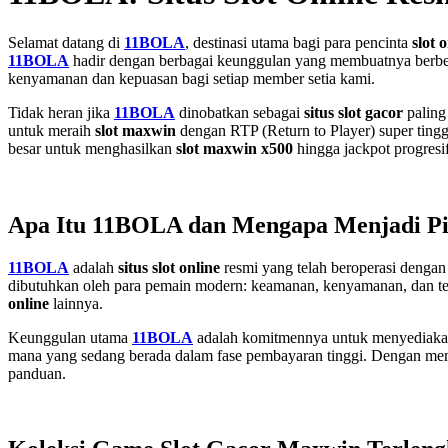
Selamat datang di
11BOLA
, destinasi utama bagi para pencinta
slot 
11BOLA
hadir dengan berbagai keunggulan yang membuatnya berbeda
kenyamanan dan kepuasan bagi setiap member setia kami.
Tidak heran jika
11BOLA
dinobatkan sebagai
situs slot gacor
paling
untuk meraih
slot maxwin
dengan RTP (Return to Player) super tingg
besar untuk menghasilkan
slot maxwin x500
hingga jackpot progres
Apa Itu 11BOLA dan Mengapa Menjadi Pi
11BOLA
adalah
situs slot online
resmi yang telah beroperasi dengan 
dibutuhkan oleh para pemain modern: keamanan, kenyamanan, dan ten
online
lainnya.
Keunggulan utama
11BOLA
adalah komitmennya untuk menyediak
mana yang sedang berada dalam fase pembayaran tinggi. Dengan m
panduan.