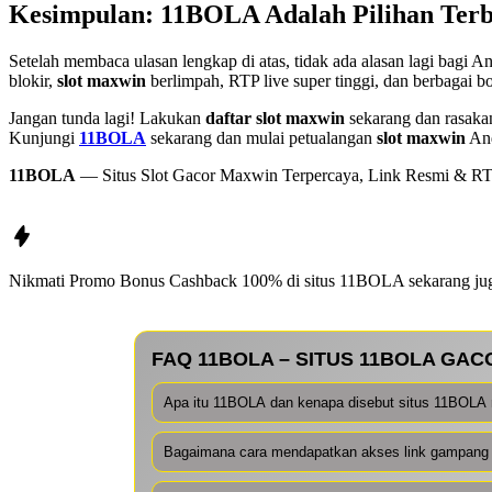
Kesimpulan: 11BOLA Adalah Pilihan Terb
Setelah membaca ulasan lengkap di atas, tidak ada alasan lagi bagi 
blokir,
slot maxwin
berlimpah, RTP live super tinggi, dan berbagai 
Jangan tunda lagi! Lakukan
daftar slot maxwin
sekarang dan rasakan
Kunjungi
11BOLA
sekarang dan mulai petualangan
slot maxwin
And
11BOLA
— Situs Slot Gacor Maxwin Terpercaya, Link Resmi & RTP
Nikmati Promo Bonus Cashback 100% di situs
11BOLA
sekarang ju
FAQ 11BOLA – SITUS 11BOLA GAC
Apa itu 11BOLA dan kenapa disebut situs 11BOLA 
Bagaimana cara mendapatkan akses link gampang