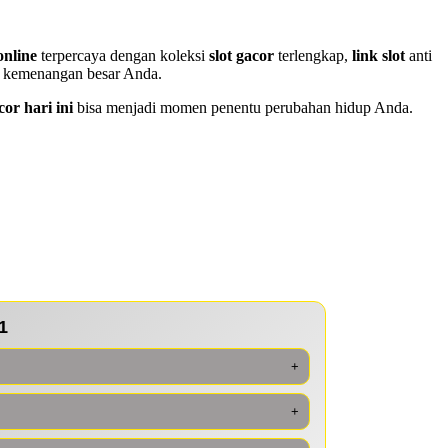
 online
terpercaya dengan koleksi
slot gacor
terlengkap,
link slot
anti
ih kemenangan besar Anda.
cor hari ini
bisa menjadi momen penentu perubahan hidup Anda.
1
+
+