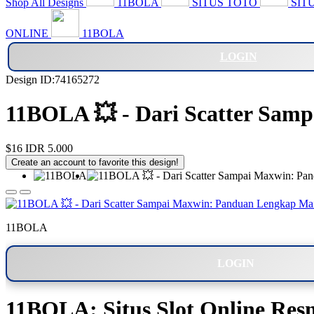
Shop All Designs
11BOLA
SITUS TOTO
SIT
ONLINE
11BOLA
LOGIN
Design ID:74165272
11BOLA 💥 - Dari Scatter Sam
$16
IDR 5.000
Create an account to favorite this design!
11BOLA
LOGIN
11BOLA: Situs Slot Online Res