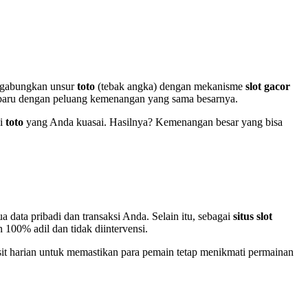
ggabungkan unsur
toto
(tebak angka) dengan mekanisme
slot gacor
baru dengan peluang kemenangan yang sama besarnya.
gi
toto
yang Anda kuasai. Hasilnya? Kemenangan besar yang bisa
data pribadi dan transaksi Anda. Selain itu, sebagai
situs slot
100% adil dan tidak diintervensi.
sit harian untuk memastikan para pemain tetap menikmati permainan