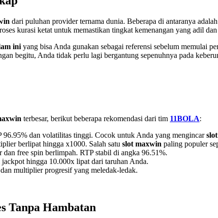
gkap
win
dari puluhan provider ternama dunia. Beberapa di antaranya adala
proses kurasi ketat untuk memastikan tingkat kemenangan yang adil dan
lam ini
yang bisa Anda gunakan sebagai referensi sebelum memulai per
ngan begitu, Anda tidak perlu lagi bergantung sepenuhnya pada keber
axwin
terbesar, berikut beberapa rekomendasi dari tim
11BOLA
:
 96.95% dan volatilitas tinggi. Cocok untuk Anda yang mengincar
slo
iplier berlipat hingga x1000. Salah satu
slot maxwin
paling populer se
dan free spin berlimpah. RTP stabil di angka 96.51%.
jackpot hingga 10.000x lipat dari taruhan Anda.
an multiplier progresif yang meledak-ledak.
es Tanpa Hambatan