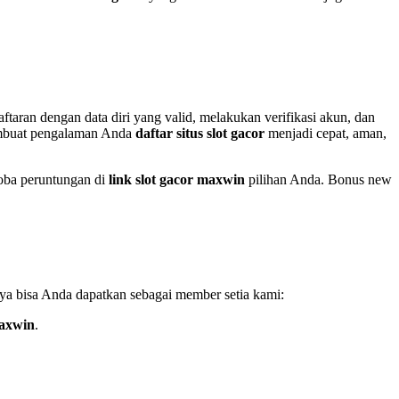
taran dengan data diri yang valid, melakukan verifikasi akun, dan
membuat pengalaman Anda
daftar situs slot gacor
menjadi cepat, aman,
oba peruntungan di
link slot gacor maxwin
pilihan Anda. Bonus new
nya bisa Anda dapatkan sebagai member setia kami:
maxwin
.