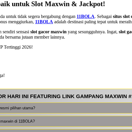
aik untuk Slot Maxwin & Jackpot!
Anda untuk tidak segera bergabung dengan
11BOLA
. Sebagai
situs slot
bonus menggiurkan,
11BOLA
adalah destinasi paling tepat untuk mera
 sendiri sensasi
slot gacor maxwin
yang sesungguhnya. Ingat,
slot ga
a bersama jutaan member lainnya.
 Tertinggi 2026!
ga!
OR HARI INI FEATURING LINK GAMPANG MAXWIN #
resmi pilihan utama?
 maxwin di 11BOLA?