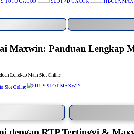
US TOTO GACOR
SLOT 4D GACOR
11BOLA MAX
pai Maxwin: Panduan Lengkap Ma
mi dengan RTP Tertinggi & Maxw