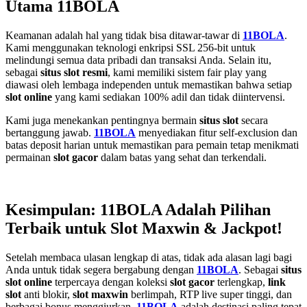
Utama 11BOLA
Keamanan adalah hal yang tidak bisa ditawar-tawar di
11BOLA
.
Kami menggunakan teknologi enkripsi SSL 256-bit untuk
melindungi semua data pribadi dan transaksi Anda. Selain itu,
sebagai
situs slot resmi
, kami memiliki sistem fair play yang
diawasi oleh lembaga independen untuk memastikan bahwa setiap
slot online
yang kami sediakan 100% adil dan tidak diintervensi.
Kami juga menekankan pentingnya bermain
situs slot
secara
bertanggung jawab.
11BOLA
menyediakan fitur self-exclusion dan
batas deposit harian untuk memastikan para pemain tetap menikmati
permainan
slot gacor
dalam batas yang sehat dan terkendali.
Kesimpulan: 11BOLA Adalah Pilihan
Terbaik untuk Slot Maxwin & Jackpot!
Setelah membaca ulasan lengkap di atas, tidak ada alasan lagi bagi
Anda untuk tidak segera bergabung dengan
11BOLA
. Sebagai
situs
slot online
terpercaya dengan koleksi
slot gacor
terlengkap,
link
slot
anti blokir,
slot maxwin
berlimpah, RTP live super tinggi, dan
berbagai bonus menggiurkan,
11BOLA
adalah destinasi paling tepat