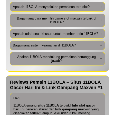
Apakah 11BOLA menyediakan permainan toto slot?
+
Bagaimana cara memilih game slot maxwin terbaik di
+
11BOLA?
Apakah ada bonus khusus untuk member setia 11BOLA?
+
Bagaimana sistem keamanan di 11BOLA?
+
Apakah 11BOLA mendukung permainan bertanggung
+
jawab?
Reviews Pemain 11BOLA – Situs 11BOLA
Gacor Hari Ini & Link Gampang Maxwin #1
Haqi
11BOLA emang
situs 11BOLA
terbaik!
Info slot gacor
hari ini
beneran akurat dan
link gampang maxwin
yang
disediakan terbukti ampuh. Aku udah 3 kali menang