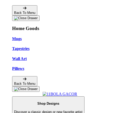
Back To Menu
Home Goods
Mugs
Tapestries
Wall Art
Pillows
Back To Menu
Shop Designs
Discover a classic design or new favorite artist