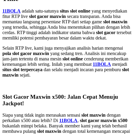
11BOLA
adalah satu-satunya
situs slot online
yang menyediakan
fitur RTP live
slot gacor maxwin
secara transparan. Anda bisa
memantau langsung persentase RTP dari setiap game
slot maxwin
yang tersedia, sehingga Anda bisa menentukan pilihan dengan lebih
cerdas. RTP tinggi adalah indikator utama bahwa
slot gacor
tersebut
memiliki potensi pembayaran besar dalam waktu dekat.
Selain RTP live, kami juga menyajikan analisis harian mengenai
pola slot gacor maxwin
yang sedang tren. Analisis ini mencakup
jam-jam tertentu di mana mesin
slot online
cenderung memberikan
kemenangan lebih sering. Inilah yang membuat
11BOLA
menjadi
situs slot terpercaya
dan selalu menjadi incaran para pemburu
slot
maxwin
sejati.
Slot Gacor Maxwin x500: Jalan Cepat Menuju
Jackpot!
Siapa yang tidak ingin merasakan sensasi
slot maxwin
dengan
perkalian x500 atau lebih? Di
11BOLA
,
slot gacor maxwin x500
bukanlah mimpi belaka. Banyak member kami yang telah berhasil
membawa pulang
slot maxwin
dengan total kemenangan mencapai