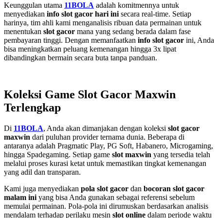
Keunggulan utama
11BOLA
adalah komitmennya untuk
menyediakan
info slot gacor hari ini
secara real-time. Setiap
harinya, tim ahli kami menganalisis ribuan data permainan untuk
menentukan
slot gacor
mana yang sedang berada dalam fase
pembayaran tinggi. Dengan memanfaatkan
info slot gacor
ini, Anda
bisa meningkatkan peluang kemenangan hingga 3x lipat
dibandingkan bermain secara buta tanpa panduan.
Koleksi Game Slot Gacor Maxwin
Terlengkap
Di
11BOLA
, Anda akan dimanjakan dengan koleksi
slot gacor
maxwin
dari puluhan provider ternama dunia. Beberapa di
antaranya adalah Pragmatic Play, PG Soft, Habanero, Microgaming,
hingga Spadegaming. Setiap game
slot maxwin
yang tersedia telah
melalui proses kurasi ketat untuk memastikan tingkat kemenangan
yang adil dan transparan.
Kami juga menyediakan
pola slot gacor
dan
bocoran slot gacor
malam ini
yang bisa Anda gunakan sebagai referensi sebelum
memulai permainan. Pola-pola ini dirumuskan berdasarkan analisis
mendalam terhadap perilaku mesin
slot online
dalam periode waktu