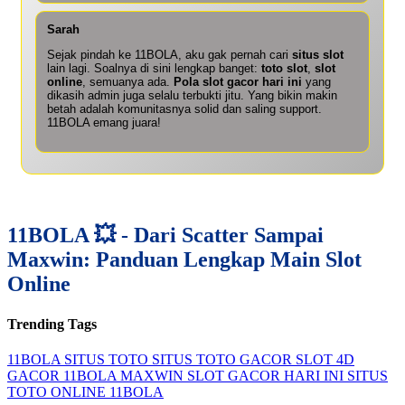
Sarah
Sejak pindah ke 11BOLA, aku gak pernah cari
situs slot
lain lagi. Soalnya di sini lengkap banget:
toto slot
,
slot
online
, semuanya ada.
Pola slot gacor hari ini
yang
dikasih admin juga selalu terbukti jitu. Yang bikin makin
betah adalah komunitasnya solid dan saling support.
11BOLA emang juara!
11BOLA 💥 - Dari Scatter Sampai
Maxwin: Panduan Lengkap Main Slot
Online
Trending Tags
11BOLA
SITUS TOTO
SITUS TOTO GACOR
SLOT 4D
GACOR
11BOLA MAXWIN
SLOT GACOR HARI INI
SITUS
TOTO ONLINE
11BOLA