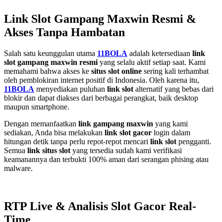
Link Slot Gampang Maxwin Resmi &
Akses Tanpa Hambatan
Salah satu keunggulan utama
11BOLA
adalah ketersediaan
link
slot gampang maxwin resmi
yang selalu aktif setiap saat. Kami
memahami bahwa akses ke
situs slot online
sering kali terhambat
oleh pemblokiran internet positif di Indonesia. Oleh karena itu,
11BOLA
menyediakan puluhan
link slot
alternatif yang bebas dari
blokir dan dapat diakses dari berbagai perangkat, baik desktop
maupun smartphone.
Dengan memanfaatkan
link gampang maxwin
yang kami
sediakan, Anda bisa melakukan
link slot gacor
login dalam
hitungan detik tanpa perlu repot-repot mencari
link slot
pengganti.
Semua
link situs slot
yang tersedia sudah kami verifikasi
keamanannya dan terbukti 100% aman dari serangan phising atau
malware.
RTP Live & Analisis Slot Gacor Real-
Time