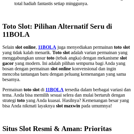
total hadiah fantastis setiap minggunya.
Toto Slot: Pilihan Alternatif Seru di
11BOLA
Selain
slot online
,
11BOLA
juga menyediakan permainan
toto slot
yang tidak kalah menarik.
Toto slot
adalah varian permainan yang
menggabungkan unsur
toto
(tebak angka) dengan mekanisme
slot
gacor
yang modern. Ini adalah pilihan sempurna bagi Anda yang
bosan dengan permainan
slot online
konvensional dan ingin
mencoba tantangan baru dengan peluang kemenangan yang sama
besarnya.
Permainan
toto slot
di
11BOLA
tersedia dalam berbagai variasi dan
tema. Anda bisa memilih sesuai selera dan mulai bertaruh dengan
strategi
toto
yang Anda kuasai. Hasilnya? Kemenangan besar yang
bisa Anda nikmati layaknya
slot maxwin
pada umumnya!
Situs Slot Resmi & Aman: Prioritas