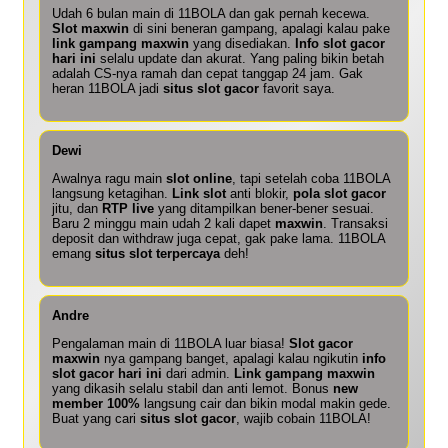
Udah 6 bulan main di 11BOLA dan gak pernah kecewa.
Slot maxwin
di sini beneran gampang, apalagi kalau pake
link gampang maxwin
yang disediakan.
Info slot gacor
hari ini
selalu update dan akurat. Yang paling bikin betah
adalah CS-nya ramah dan cepat tanggap 24 jam. Gak
heran 11BOLA jadi
situs slot gacor
favorit saya.
Dewi
Awalnya ragu main
slot online
, tapi setelah coba 11BOLA
langsung ketagihan.
Link slot
anti blokir,
pola slot gacor
jitu, dan
RTP live
yang ditampilkan bener-bener sesuai.
Baru 2 minggu main udah 2 kali dapet
maxwin
. Transaksi
deposit dan withdraw juga cepat, gak pake lama. 11BOLA
emang
situs slot terpercaya
deh!
Andre
Pengalaman main di 11BOLA luar biasa!
Slot gacor
maxwin
nya gampang banget, apalagi kalau ngikutin
info
slot gacor hari ini
dari admin.
Link gampang maxwin
yang dikasih selalu stabil dan anti lemot. Bonus
new
member 100%
langsung cair dan bikin modal makin gede.
Buat yang cari
situs slot gacor
, wajib cobain 11BOLA!