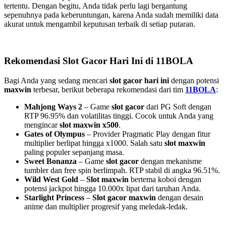
tertentu. Dengan begitu, Anda tidak perlu lagi bergantung
sepenuhnya pada keberuntungan, karena Anda sudah memiliki data
akurat untuk mengambil keputusan terbaik di setiap putaran.
Rekomendasi Slot Gacor Hari Ini di 11BOLA
Bagi Anda yang sedang mencari
slot gacor hari ini
dengan potensi
maxwin
terbesar, berikut beberapa rekomendasi dari tim
11BOLA
:
Mahjong Ways 2
– Game
slot gacor
dari PG Soft dengan
RTP 96.95% dan volatilitas tinggi. Cocok untuk Anda yang
mengincar
slot maxwin x500
.
Gates of Olympus
– Provider Pragmatic Play dengan fitur
multiplier berlipat hingga x1000. Salah satu
slot maxwin
paling populer sepanjang masa.
Sweet Bonanza
– Game
slot gacor
dengan mekanisme
tumbler dan free spin berlimpah. RTP stabil di angka 96.51%.
Wild West Gold
–
Slot maxwin
bertema koboi dengan
potensi jackpot hingga 10.000x lipat dari taruhan Anda.
Starlight Princess
–
Slot gacor maxwin
dengan desain
anime dan multiplier progresif yang meledak-ledak.