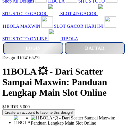
Shop All Designs
11BOLA
SITUS TOTO
SITUS TOTO GACOR
SLOT 4D GACOR
11BOLA MAXWIN
SLOT GACOR HARI INI
SITUS TOTO ONLINE
11BOLA
LOGIN
DAFTAR
Design ID:74165272
11BOLA 💥 - Dari Scatter
Sampai Maxwin: Panduan
Lengkap Main Slot Online
$16
IDR 5.000
Create an account to favorite this design!