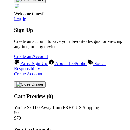
Welcome Guest!
Log In
Sign Up
Create an account to save your favorite designs for viewing
anytime, on any device.
Create an Account
Artist Sign Up
About TeePublic
Social
Responsibility
Create Account
Cart Preview (0)
You're
$70.00
Away from
FREE US Shipping!
$0
$70
Your Cart is empty...