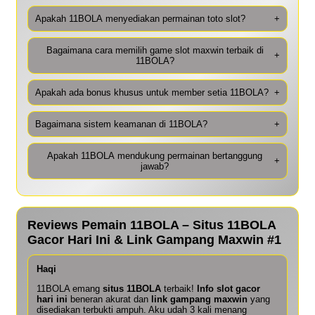
Apakah 11BOLA menyediakan permainan toto slot?
+
Bagaimana cara memilih game slot maxwin terbaik di
+
11BOLA?
Apakah ada bonus khusus untuk member setia 11BOLA?
+
Bagaimana sistem keamanan di 11BOLA?
+
Apakah 11BOLA mendukung permainan bertanggung
+
jawab?
Reviews Pemain 11BOLA – Situs 11BOLA
Gacor Hari Ini & Link Gampang Maxwin #1
Haqi
11BOLA emang
situs 11BOLA
terbaik!
Info slot gacor
hari ini
beneran akurat dan
link gampang maxwin
yang
disediakan terbukti ampuh. Aku udah 3 kali menang