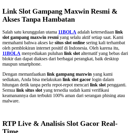
Link Slot Gampang Maxwin Resmi &
Akses Tanpa Hambatan
Salah satu keunggulan utama
11BOLA
adalah ketersediaan
link
slot gampang maxwin resmi
yang selalu aktif setiap saat. Kami
memahami bahwa akses ke
situs slot online
sering kali terhambat
oleh pemblokiran internet positif di Indonesia. Oleh karena itu,
11BOLA
menyediakan puluhan
link slot
alternatif yang bebas dari
blokir dan dapat diakses dari berbagai perangkat, baik desktop
maupun smartphone.
Dengan memanfaatkan
link gampang maxwin
yang kami
sediakan, Anda bisa melakukan
link slot gacor
login dalam
hitungan detik tanpa perlu repot-repot mencari
link slot
pengganti.
Semua
link situs slot
yang tersedia sudah kami verifikasi
keamanannya dan terbukti 100% aman dari serangan phising atau
malware.
RTP Live & Analisis Slot Gacor Real-
Time