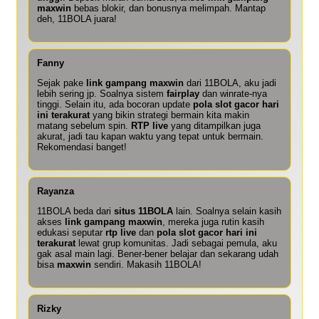
maxwin
bebas blokir, dan bonusnya melimpah. Mantap
deh, 11BOLA juara!
Fanny
Sejak pake
link gampang maxwin
dari 11BOLA, aku jadi
lebih sering jp. Soalnya sistem
fairplay
dan winrate-nya
tinggi. Selain itu, ada bocoran update
pola slot gacor hari
ini terakurat
yang bikin strategi bermain kita makin
matang sebelum spin.
RTP live
yang ditampilkan juga
akurat, jadi tau kapan waktu yang tepat untuk bermain.
Rekomendasi banget!
Rayanza
11BOLA beda dari
situs 11BOLA
lain. Soalnya selain kasih
akses
link gampang maxwin
, mereka juga rutin kasih
edukasi seputar
rtp live
dan
pola slot gacor hari ini
terakurat
lewat grup komunitas. Jadi sebagai pemula, aku
gak asal main lagi. Bener-bener belajar dan sekarang udah
bisa
maxwin
sendiri. Makasih 11BOLA!
Rizky