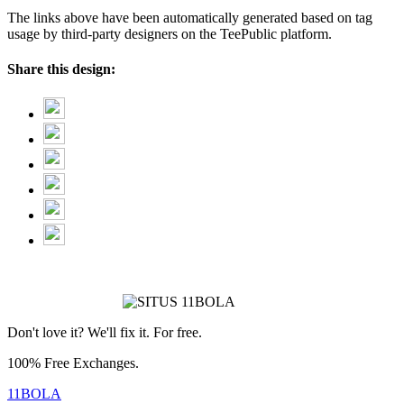
The links above have been automatically generated based on tag
usage by third-party designers on the TeePublic platform.
Share this design:
Don't love it? We'll fix it. For free.
100% Free Exchanges.
11BOLA