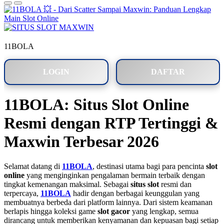
11BOLA
LOGIN
DAFTAR
11BOLA: Situs Slot Online
Resmi dengan RTP Tertinggi &
Maxwin Terbesar 2026
Selamat datang di
11BOLA
, destinasi utama bagi para pencinta
slot
online
yang menginginkan pengalaman bermain terbaik dengan
tingkat kemenangan maksimal. Sebagai
situs slot
resmi dan
terpercaya,
11BOLA
hadir dengan berbagai keunggulan yang
membuatnya berbeda dari platform lainnya. Dari sistem keamanan
berlapis hingga koleksi game
slot gacor
yang lengkap, semua
dirancang untuk memberikan kenyamanan dan kepuasan bagi setiap