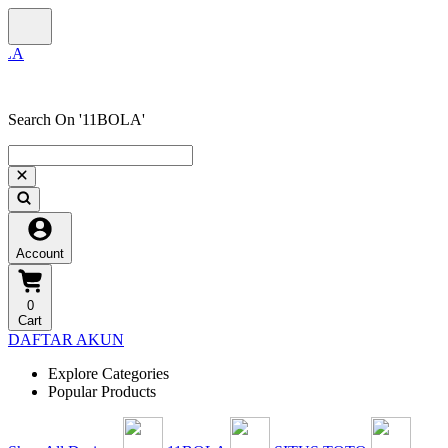
Search On '11BOLA'
Account
0
Cart
DAFTAR AKUN
Explore Categories
Popular Products