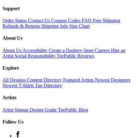
Support
Order Status
Contact Us
Coupon Codes
FAQ
Free Shipping
Refunds & Returns
Shipping Info
Size Chart
About Us
About Us
Accessibility
Create a Dashery Store
Careers
Hire an
Artist
Social Responsibility
TeePublic Reviews
Explore
All Designs
Content Directory
Featured Artists
Newest Designers
Newest T-Shirts
Tag Directory
Artists
Artist Signup
Design Guide
TeePublic Blog
Follow Us