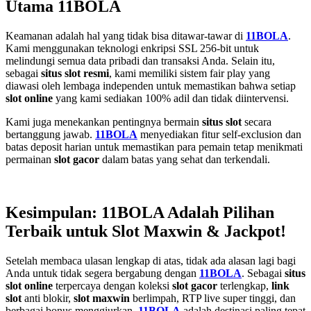
Utama 11BOLA
Keamanan adalah hal yang tidak bisa ditawar-tawar di
11BOLA
.
Kami menggunakan teknologi enkripsi SSL 256-bit untuk
melindungi semua data pribadi dan transaksi Anda. Selain itu,
sebagai
situs slot resmi
, kami memiliki sistem fair play yang
diawasi oleh lembaga independen untuk memastikan bahwa setiap
slot online
yang kami sediakan 100% adil dan tidak diintervensi.
Kami juga menekankan pentingnya bermain
situs slot
secara
bertanggung jawab.
11BOLA
menyediakan fitur self-exclusion dan
batas deposit harian untuk memastikan para pemain tetap menikmati
permainan
slot gacor
dalam batas yang sehat dan terkendali.
Kesimpulan: 11BOLA Adalah Pilihan
Terbaik untuk Slot Maxwin & Jackpot!
Setelah membaca ulasan lengkap di atas, tidak ada alasan lagi bagi
Anda untuk tidak segera bergabung dengan
11BOLA
. Sebagai
situs
slot online
terpercaya dengan koleksi
slot gacor
terlengkap,
link
slot
anti blokir,
slot maxwin
berlimpah, RTP live super tinggi, dan
berbagai bonus menggiurkan,
11BOLA
adalah destinasi paling tepat