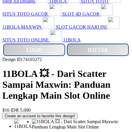
Shop All Designs
11BOLA
SITUS TOTO
SITUS TOTO GACOR
SLOT 4D GACOR
11BOLA MAXWIN
SLOT GACOR HARI INI
SITUS TOTO ONLINE
11BOLA
LOGIN
DAFTAR
Design ID:74165272
11BOLA 💥 - Dari Scatter
Sampai Maxwin: Panduan
Lengkap Main Slot Online
$16
IDR 5.000
Create an account to favorite this design!