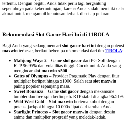
tertentu. Dengan begitu, Anda tidak perlu lagi bergantung
sepenuhnya pada keberuntungan, karena Anda sudah memiliki data
akurat untuk mengambil keputusan terbaik di setiap putaran.
Rekomendasi Slot Gacor Hari Ini di 11BOLA
Bagi Anda yang sedang mencari
slot gacor hari ini
dengan potensi
maxwin
terbesar, berikut beberapa rekomendasi dari tim
11BOLA
:
Mahjong Ways 2
– Game
slot gacor
dari PG Soft dengan
RTP 96.95% dan volatilitas tinggi. Cocok untuk Anda yang
mengincar
slot maxwin x500
.
Gates of Olympus
– Provider Pragmatic Play dengan fitur
multiplier berlipat hingga x1000. Salah satu
slot maxwin
paling populer sepanjang masa.
Sweet Bonanza
– Game
slot gacor
dengan mekanisme
tumbler dan free spin berlimpah. RTP stabil di angka 96.51%.
Wild West Gold
–
Slot maxwin
bertema koboi dengan
potensi jackpot hingga 10.000x lipat dari taruhan Anda.
Starlight Princess
–
Slot gacor maxwin
dengan desain
anime dan multiplier progresif yang meledak-ledak.