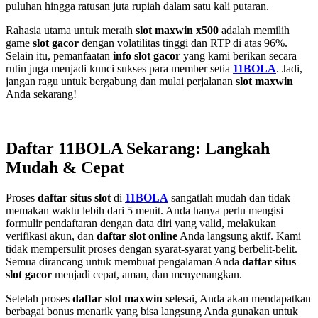
puluhan hingga ratusan juta rupiah dalam satu kali putaran.
Rahasia utama untuk meraih
slot maxwin x500
adalah memilih
game
slot gacor
dengan volatilitas tinggi dan RTP di atas 96%.
Selain itu, pemanfaatan
info slot gacor
yang kami berikan secara
rutin juga menjadi kunci sukses para member setia
11BOLA
. Jadi,
jangan ragu untuk bergabung dan mulai perjalanan
slot maxwin
Anda sekarang!
Daftar 11BOLA Sekarang: Langkah
Mudah & Cepat
Proses
daftar situs slot
di
11BOLA
sangatlah mudah dan tidak
memakan waktu lebih dari 5 menit. Anda hanya perlu mengisi
formulir pendaftaran dengan data diri yang valid, melakukan
verifikasi akun, dan
daftar slot online
Anda langsung aktif. Kami
tidak mempersulit proses dengan syarat-syarat yang berbelit-belit.
Semua dirancang untuk membuat pengalaman Anda
daftar situs
slot gacor
menjadi cepat, aman, dan menyenangkan.
Setelah proses
daftar slot maxwin
selesai, Anda akan mendapatkan
berbagai bonus menarik yang bisa langsung Anda gunakan untuk