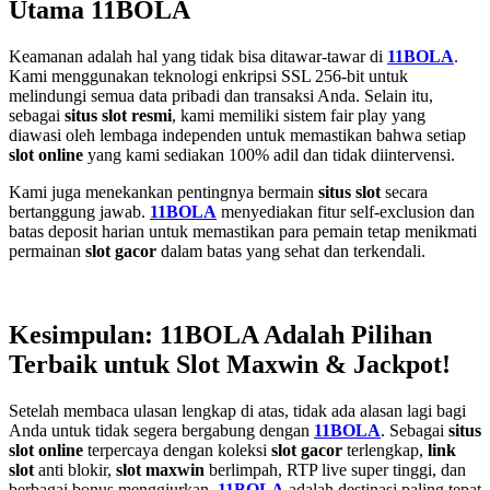
Utama 11BOLA
Keamanan adalah hal yang tidak bisa ditawar-tawar di
11BOLA
.
Kami menggunakan teknologi enkripsi SSL 256-bit untuk
melindungi semua data pribadi dan transaksi Anda. Selain itu,
sebagai
situs slot resmi
, kami memiliki sistem fair play yang
diawasi oleh lembaga independen untuk memastikan bahwa setiap
slot online
yang kami sediakan 100% adil dan tidak diintervensi.
Kami juga menekankan pentingnya bermain
situs slot
secara
bertanggung jawab.
11BOLA
menyediakan fitur self-exclusion dan
batas deposit harian untuk memastikan para pemain tetap menikmati
permainan
slot gacor
dalam batas yang sehat dan terkendali.
Kesimpulan: 11BOLA Adalah Pilihan
Terbaik untuk Slot Maxwin & Jackpot!
Setelah membaca ulasan lengkap di atas, tidak ada alasan lagi bagi
Anda untuk tidak segera bergabung dengan
11BOLA
. Sebagai
situs
slot online
terpercaya dengan koleksi
slot gacor
terlengkap,
link
slot
anti blokir,
slot maxwin
berlimpah, RTP live super tinggi, dan
berbagai bonus menggiurkan,
11BOLA
adalah destinasi paling tepat