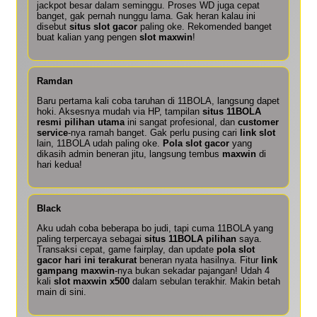
jackpot besar dalam seminggu. Proses WD juga cepat
banget, gak pernah nunggu lama. Gak heran kalau ini
disebut
situs slot gacor
paling oke. Rekomended banget
buat kalian yang pengen
slot maxwin
!
Ramdan
Baru pertama kali coba taruhan di 11BOLA, langsung dapet
hoki. Aksesnya mudah via HP, tampilan
situs 11BOLA
resmi pilihan utama
ini sangat profesional, dan
customer
service
-nya ramah banget. Gak perlu pusing cari
link slot
lain, 11BOLA udah paling oke.
Pola slot gacor
yang
dikasih admin beneran jitu, langsung tembus
maxwin
di
hari kedua!
Black
Aku udah coba beberapa bo judi, tapi cuma 11BOLA yang
paling terpercaya sebagai
situs 11BOLA pilihan
saya.
Transaksi cepat, game fairplay, dan update
pola slot
gacor hari ini terakurat
beneran nyata hasilnya. Fitur
link
gampang maxwin
-nya bukan sekadar pajangan! Udah 4
kali
slot maxwin x500
dalam sebulan terakhir. Makin betah
main di sini.