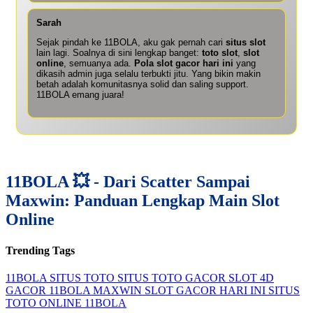
Sarah
Sejak pindah ke 11BOLA, aku gak pernah cari
situs slot
lain lagi. Soalnya di sini lengkap banget:
toto slot
,
slot
online
, semuanya ada.
Pola slot gacor hari ini
yang
dikasih admin juga selalu terbukti jitu. Yang bikin makin
betah adalah komunitasnya solid dan saling support.
11BOLA emang juara!
11BOLA 💥 - Dari Scatter Sampai
Maxwin: Panduan Lengkap Main Slot
Online
Trending Tags
11BOLA
SITUS TOTO
SITUS TOTO GACOR
SLOT 4D
GACOR
11BOLA MAXWIN
SLOT GACOR HARI INI
SITUS
TOTO ONLINE
11BOLA