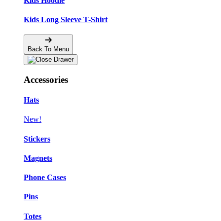
Kids Hoodie
Kids Long Sleeve T-Shirt
Back To Menu
Accessories
Hats
New!
Stickers
Magnets
Phone Cases
Pins
Totes