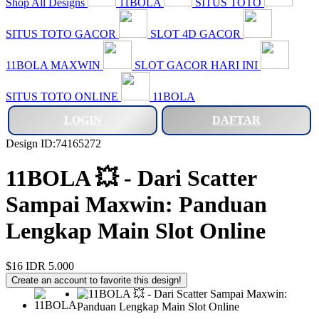
Shop All Designs
11BOLA
SITUS TOTO
SITUS TOTO GACOR
SLOT 4D GACOR
11BOLA MAXWIN
SLOT GACOR HARI INI
SITUS TOTO ONLINE
11BOLA
LOGIN
DAFTAR
Design ID:74165272
11BOLA 💥 - Dari Scatter
Sampai Maxwin: Panduan
Lengkap Main Slot Online
$16
IDR 5.000
Create an account to favorite this design!