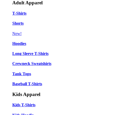
Adult Apparel
T-Shirts
Shorts
New!
Hoodies
Long Sleeve T-Shirts
Crewneck Sweatshirts
Tank Tops
Baseball T-Shirts
Kids Apparel
Kids T-Shirts