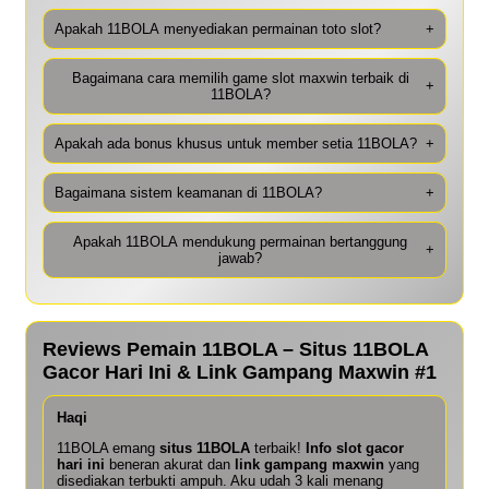
Apakah 11BOLA menyediakan permainan toto slot?
+
Bagaimana cara memilih game slot maxwin terbaik di
+
11BOLA?
Apakah ada bonus khusus untuk member setia 11BOLA?
+
Bagaimana sistem keamanan di 11BOLA?
+
Apakah 11BOLA mendukung permainan bertanggung
+
jawab?
Reviews Pemain 11BOLA – Situs 11BOLA
Gacor Hari Ini & Link Gampang Maxwin #1
Haqi
11BOLA emang
situs 11BOLA
terbaik!
Info slot gacor
hari ini
beneran akurat dan
link gampang maxwin
yang
disediakan terbukti ampuh. Aku udah 3 kali menang