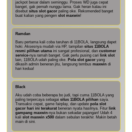
jackpot besar dalam seminggu. Proses WD juga cepat
banget, gak pernah nunggu lama. Gak heran kalau ini
disebut
situs slot gacor
paling oke. Rekomended banget
buat kalian yang pengen
slot maxwin
!
Ramdan
Baru pertama kali coba taruhan di 11BOLA, langsung dapet
hoki. Aksesnya mudah via HP, tampilan
situs 11BOLA
resmi pilihan utama
ini sangat profesional, dan
customer
service
-nya ramah banget. Gak perlu pusing cari
link slot
lain, 11BOLA udah paling oke.
Pola slot gacor
yang
dikasih admin beneran jitu, langsung tembus
maxwin
di
hari kedua!
Black
Aku udah coba beberapa bo judi, tapi cuma 11BOLA yang
paling terpercaya sebagai
situs 11BOLA pilihan
saya.
Transaksi cepat, game fairplay, dan update
pola slot
gacor hari ini terakurat
beneran nyata hasilnya. Fitur
link
gampang maxwin
-nya bukan sekadar pajangan! Udah 4
kali
slot maxwin x500
dalam sebulan terakhir. Makin betah
main di sini.