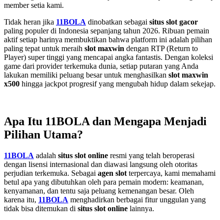
member setia kami.
Tidak heran jika
11BOLA
dinobatkan sebagai
situs slot gacor
paling populer di Indonesia sepanjang tahun 2026. Ribuan pemain
aktif setiap harinya membuktikan bahwa platform ini adalah pilihan
paling tepat untuk meraih
slot maxwin
dengan RTP (Return to
Player) super tinggi yang mencapai angka fantastis. Dengan koleksi
game dari provider terkemuka dunia, setiap putaran yang Anda
lakukan memiliki peluang besar untuk menghasilkan
slot maxwin
x500
hingga jackpot progresif yang mengubah hidup dalam sekejap.
Apa Itu 11BOLA dan Mengapa Menjadi
Pilihan Utama?
11BOLA
adalah
situs slot online
resmi yang telah beroperasi
dengan lisensi internasional dan diawasi langsung oleh otoritas
perjudian terkemuka. Sebagai
agen slot
terpercaya, kami memahami
betul apa yang dibutuhkan oleh para pemain modern: keamanan,
kenyamanan, dan tentu saja peluang kemenangan besar. Oleh
karena itu,
11BOLA
menghadirkan berbagai fitur unggulan yang
tidak bisa ditemukan di
situs slot online
lainnya.