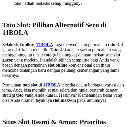
total hadiah fantastis setiap minggunya.
Toto Slot: Pilihan Alternatif Seru di
11BOLA
Selain
slot online
,
11BOLA
juga menyediakan permainan
toto slot
yang tidak kalah menarik.
Toto slot
adalah varian permainan yang
menggabungkan unsur
toto
(tebak angka) dengan mekanisme
slot
gacor
yang modern. Ini adalah pilihan sempurna bagi Anda yang
bosan dengan permainan
slot online
konvensional dan ingin
mencoba tantangan baru dengan peluang kemenangan yang sama
besarnya.
Permainan
toto slot
di
11BOLA
tersedia dalam berbagai variasi dan
tema. Anda bisa memilih sesuai selera dan mulai bertaruh dengan
strategi
toto
yang Anda kuasai. Hasilnya? Kemenangan besar yang
bisa Anda nikmati layaknya
slot maxwin
pada umumnya!
Situs Slot Resmi & Aman: Prioritas