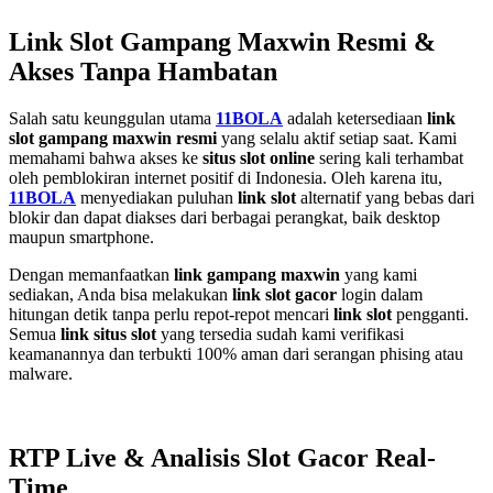
Link Slot Gampang Maxwin Resmi &
Akses Tanpa Hambatan
Salah satu keunggulan utama
11BOLA
adalah ketersediaan
link
slot gampang maxwin resmi
yang selalu aktif setiap saat. Kami
memahami bahwa akses ke
situs slot online
sering kali terhambat
oleh pemblokiran internet positif di Indonesia. Oleh karena itu,
11BOLA
menyediakan puluhan
link slot
alternatif yang bebas dari
blokir dan dapat diakses dari berbagai perangkat, baik desktop
maupun smartphone.
Dengan memanfaatkan
link gampang maxwin
yang kami
sediakan, Anda bisa melakukan
link slot gacor
login dalam
hitungan detik tanpa perlu repot-repot mencari
link slot
pengganti.
Semua
link situs slot
yang tersedia sudah kami verifikasi
keamanannya dan terbukti 100% aman dari serangan phising atau
malware.
RTP Live & Analisis Slot Gacor Real-
Time