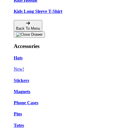
Kids Hoodie
Kids Long Sleeve T-Shirt
Back To Menu
Accessories
Hats
New!
Stickers
Magnets
Phone Cases
Pins
Totes