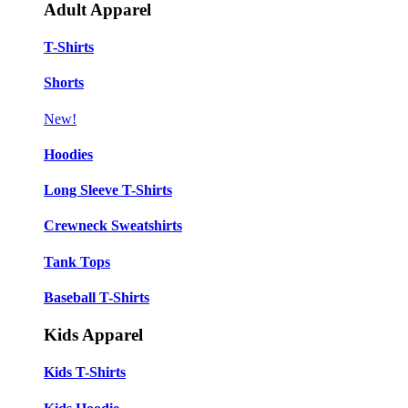
Adult Apparel
T-Shirts
Shorts
New!
Hoodies
Long Sleeve T-Shirts
Crewneck Sweatshirts
Tank Tops
Baseball T-Shirts
Kids Apparel
Kids T-Shirts