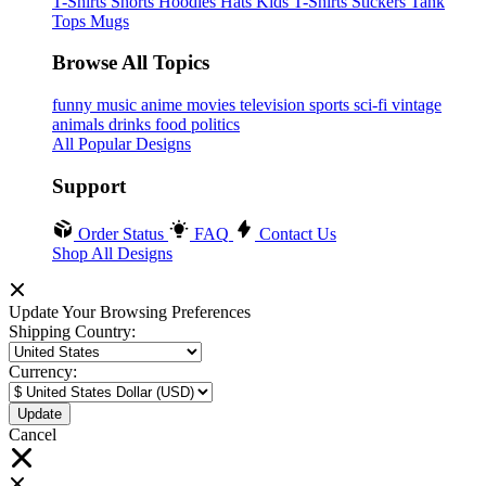
T-Shirts
Shorts
Hoodies
Hats
Kids T-Shirts
Stickers
Tank
Tops
Mugs
Browse All Topics
funny
music
anime
movies
television
sports
sci-fi
vintage
animals
drinks
food
politics
All Popular Designs
Support
Order Status
FAQ
Contact Us
Shop All Designs
Update Your Browsing Preferences
Shipping Country:
Currency:
Cancel