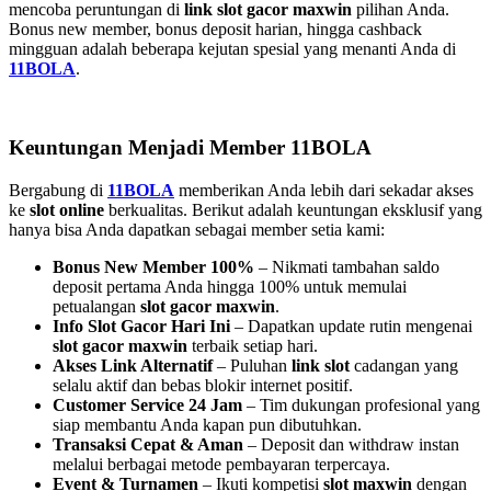
mencoba peruntungan di
link slot gacor maxwin
pilihan Anda.
Bonus new member, bonus deposit harian, hingga cashback
mingguan adalah beberapa kejutan spesial yang menanti Anda di
11BOLA
.
Keuntungan Menjadi Member 11BOLA
Bergabung di
11BOLA
memberikan Anda lebih dari sekadar akses
ke
slot online
berkualitas. Berikut adalah keuntungan eksklusif yang
hanya bisa Anda dapatkan sebagai member setia kami:
Bonus New Member 100%
– Nikmati tambahan saldo
deposit pertama Anda hingga 100% untuk memulai
petualangan
slot gacor maxwin
.
Info Slot Gacor Hari Ini
– Dapatkan update rutin mengenai
slot gacor maxwin
terbaik setiap hari.
Akses Link Alternatif
– Puluhan
link slot
cadangan yang
selalu aktif dan bebas blokir internet positif.
Customer Service 24 Jam
– Tim dukungan profesional yang
siap membantu Anda kapan pun dibutuhkan.
Transaksi Cepat & Aman
– Deposit dan withdraw instan
melalui berbagai metode pembayaran terpercaya.
Event & Turnamen
– Ikuti kompetisi
slot maxwin
dengan