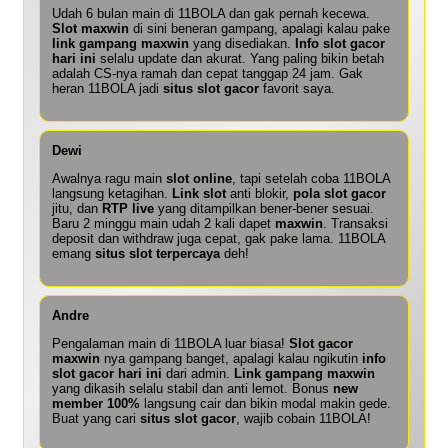
Udah 6 bulan main di 11BOLA dan gak pernah kecewa.
Slot maxwin
di sini beneran gampang, apalagi kalau pake
link gampang maxwin
yang disediakan.
Info slot gacor
hari ini
selalu update dan akurat. Yang paling bikin betah
adalah CS-nya ramah dan cepat tanggap 24 jam. Gak
heran 11BOLA jadi
situs slot gacor
favorit saya.
Dewi
Awalnya ragu main
slot online
, tapi setelah coba 11BOLA
langsung ketagihan.
Link slot
anti blokir,
pola slot gacor
jitu, dan
RTP live
yang ditampilkan bener-bener sesuai.
Baru 2 minggu main udah 2 kali dapet
maxwin
. Transaksi
deposit dan withdraw juga cepat, gak pake lama. 11BOLA
emang
situs slot terpercaya
deh!
Andre
Pengalaman main di 11BOLA luar biasa!
Slot gacor
maxwin
nya gampang banget, apalagi kalau ngikutin
info
slot gacor hari ini
dari admin.
Link gampang maxwin
yang dikasih selalu stabil dan anti lemot. Bonus
new
member 100%
langsung cair dan bikin modal makin gede.
Buat yang cari
situs slot gacor
, wajib cobain 11BOLA!