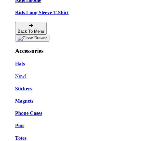
Kids Hoodie
Kids Long Sleeve T-Shirt
Back To Menu
Accessories
Hats
New!
Stickers
Magnets
Phone Cases
Pins
Totes