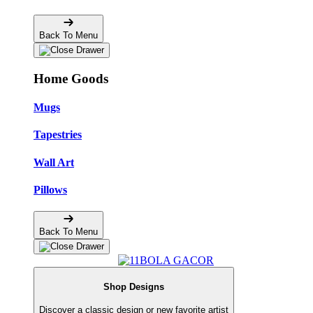
Back To Menu
Home Goods
Mugs
Tapestries
Wall Art
Pillows
Back To Menu
Shop Designs
Discover a classic design or new favorite artist