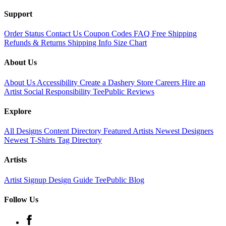
Support
Order Status
Contact Us
Coupon Codes
FAQ
Free Shipping
Refunds & Returns
Shipping Info
Size Chart
About Us
About Us
Accessibility
Create a Dashery Store
Careers
Hire an
Artist
Social Responsibility
TeePublic Reviews
Explore
All Designs
Content Directory
Featured Artists
Newest Designers
Newest T-Shirts
Tag Directory
Artists
Artist Signup
Design Guide
TeePublic Blog
Follow Us