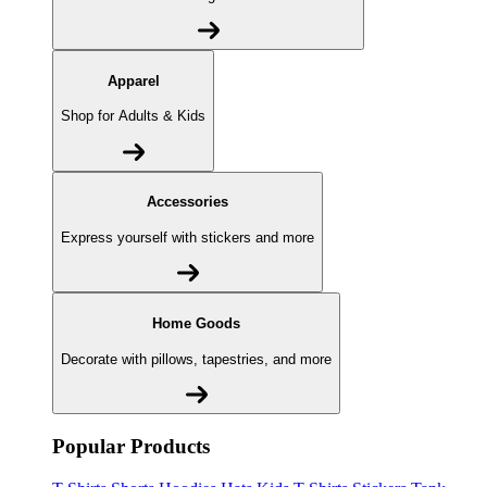
Apparel
Shop for Adults & Kids
Accessories
Express yourself with stickers and more
Home Goods
Decorate with pillows, tapestries, and more
Popular Products