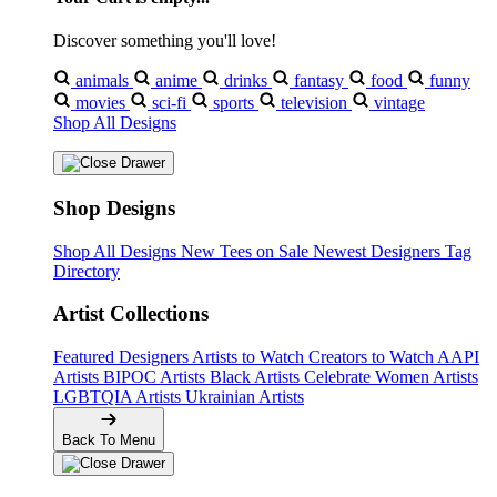
Discover something you'll love!
animals
anime
drinks
fantasy
food
funny
movies
sci-fi
sports
television
vintage
Shop All Designs
Shop Designs
Shop All Designs
New Tees on Sale
Newest Designers
Tag
Directory
Artist Collections
Featured Designers
Artists to Watch
Creators to Watch
AAPI
Artists
BIPOC Artists
Black Artists
Celebrate Women Artists
LGBTQIA Artists
Ukrainian Artists
Back To Menu