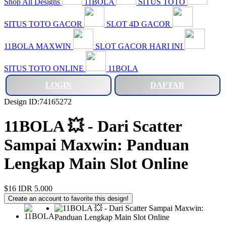
Shop All Designs
11BOLA
SITUS TOTO
SITUS TOTO GACOR
SLOT 4D GACOR
11BOLA MAXWIN
SLOT GACOR HARI INI
SITUS TOTO ONLINE
11BOLA
LOGIN
DAFTAR
Design ID:74165272
11BOLA 💥 - Dari Scatter
Sampai Maxwin: Panduan
Lengkap Main Slot Online
$16
IDR 5.000
Create an account to favorite this design!