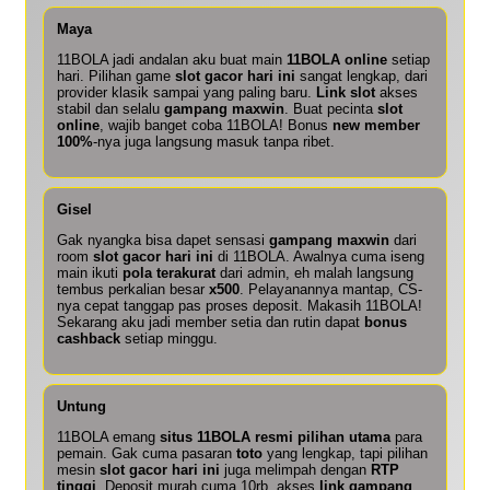
Maya
11BOLA jadi andalan aku buat main
11BOLA online
setiap
hari. Pilihan game
slot gacor hari ini
sangat lengkap, dari
provider klasik sampai yang paling baru.
Link slot
akses
stabil dan selalu
gampang maxwin
. Buat pecinta
slot
online
, wajib banget coba 11BOLA! Bonus
new member
100%
-nya juga langsung masuk tanpa ribet.
Gisel
Gak nyangka bisa dapet sensasi
gampang maxwin
dari
room
slot gacor hari ini
di 11BOLA. Awalnya cuma iseng
main ikuti
pola terakurat
dari admin, eh malah langsung
tembus perkalian besar
x500
. Pelayanannya mantap, CS-
nya cepat tanggap pas proses deposit. Makasih 11BOLA!
Sekarang aku jadi member setia dan rutin dapat
bonus
cashback
setiap minggu.
Untung
11BOLA emang
situs 11BOLA resmi pilihan utama
para
pemain. Gak cuma pasaran
toto
yang lengkap, tapi pilihan
mesin
slot gacor hari ini
juga melimpah dengan
RTP
tinggi
. Deposit murah cuma 10rb, akses
link gampang