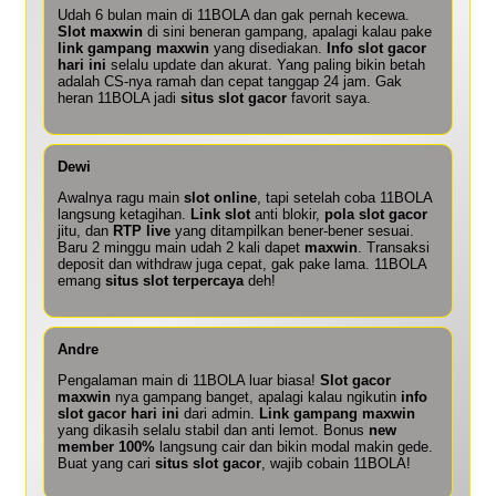
Udah 6 bulan main di 11BOLA dan gak pernah kecewa.
Slot maxwin
di sini beneran gampang, apalagi kalau pake
link gampang maxwin
yang disediakan.
Info slot gacor
hari ini
selalu update dan akurat. Yang paling bikin betah
adalah CS-nya ramah dan cepat tanggap 24 jam. Gak
heran 11BOLA jadi
situs slot gacor
favorit saya.
Dewi
Awalnya ragu main
slot online
, tapi setelah coba 11BOLA
langsung ketagihan.
Link slot
anti blokir,
pola slot gacor
jitu, dan
RTP live
yang ditampilkan bener-bener sesuai.
Baru 2 minggu main udah 2 kali dapet
maxwin
. Transaksi
deposit dan withdraw juga cepat, gak pake lama. 11BOLA
emang
situs slot terpercaya
deh!
Andre
Pengalaman main di 11BOLA luar biasa!
Slot gacor
maxwin
nya gampang banget, apalagi kalau ngikutin
info
slot gacor hari ini
dari admin.
Link gampang maxwin
yang dikasih selalu stabil dan anti lemot. Bonus
new
member 100%
langsung cair dan bikin modal makin gede.
Buat yang cari
situs slot gacor
, wajib cobain 11BOLA!