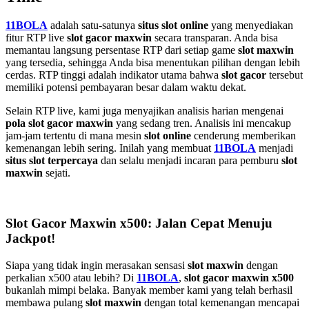
11BOLA
adalah satu-satunya
situs slot online
yang menyediakan
fitur RTP live
slot gacor maxwin
secara transparan. Anda bisa
memantau langsung persentase RTP dari setiap game
slot maxwin
yang tersedia, sehingga Anda bisa menentukan pilihan dengan lebih
cerdas. RTP tinggi adalah indikator utama bahwa
slot gacor
tersebut
memiliki potensi pembayaran besar dalam waktu dekat.
Selain RTP live, kami juga menyajikan analisis harian mengenai
pola slot gacor maxwin
yang sedang tren. Analisis ini mencakup
jam-jam tertentu di mana mesin
slot online
cenderung memberikan
kemenangan lebih sering. Inilah yang membuat
11BOLA
menjadi
situs slot terpercaya
dan selalu menjadi incaran para pemburu
slot
maxwin
sejati.
Slot Gacor Maxwin x500: Jalan Cepat Menuju
Jackpot!
Siapa yang tidak ingin merasakan sensasi
slot maxwin
dengan
perkalian x500 atau lebih? Di
11BOLA
,
slot gacor maxwin x500
bukanlah mimpi belaka. Banyak member kami yang telah berhasil
membawa pulang
slot maxwin
dengan total kemenangan mencapai