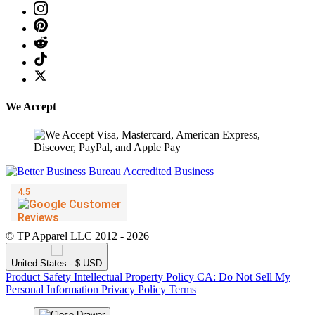
We Accept
© TP Apparel LLC 2012 - 2026
United States - $ USD
Product Safety
Intellectual Property Policy
CA: Do Not Sell My
Personal Information
Privacy Policy
Terms