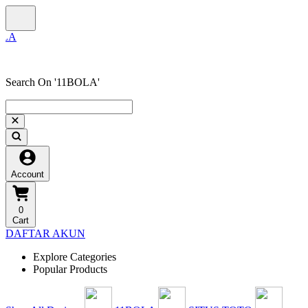
Search On '11BOLA'
Account
0
Cart
DAFTAR AKUN
Explore Categories
Popular Products