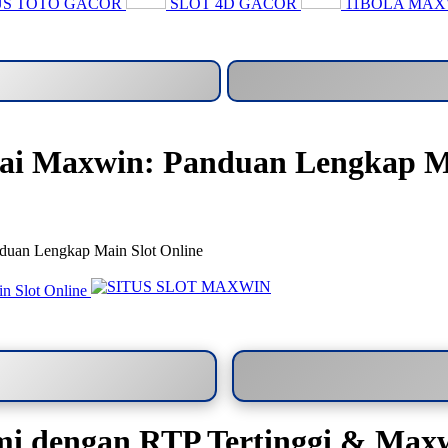
US TOTO GACOR
SLOT 4D GACOR
11BOLA MAX
pai Maxwin: Panduan Lengkap Ma
mi dengan RTP Tertinggi & Maxw