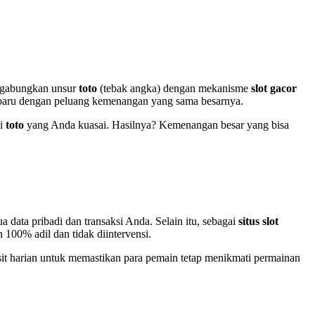
ggabungkan unsur
toto
(tebak angka) dengan mekanisme
slot gacor
baru dengan peluang kemenangan yang sama besarnya.
gi
toto
yang Anda kuasai. Hasilnya? Kemenangan besar yang bisa
data pribadi dan transaksi Anda. Selain itu, sebagai
situs slot
100% adil dan tidak diintervensi.
sit harian untuk memastikan para pemain tetap menikmati permainan