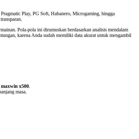
h Pragmatic Play, PG Soft, Habanero, Microgaming, hingga
 transparan.
mainan. Pola-pola ini dirumuskan berdasarkan analisis mendalam
untungan, karena Anda sudah memiliki data akurat untuk mengambil
t maxwin x500
.
panjang masa.