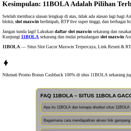
Kesimpulan: 11BOLA Adalah Pilihan Terb
Setelah membaca ulasan lengkap di atas, tidak ada alasan lagi bagi 
blokir,
slot maxwin
berlimpah, RTP live super tinggi, dan berbagai 
Jangan tunda lagi! Lakukan
daftar slot maxwin
sekarang dan rasakan
Kunjungi
11BOLA
sekarang dan mulai petualangan
slot maxwin
And
11BOLA
— Situs Slot Gacor Maxwin Terpercaya, Link Resmi & RTP
Nikmati Promo Bonus Cashback 100% di situs
11BOLA
sekarang ju
FAQ 11BOLA – SITUS 11BOLA GAC
Apa itu 11BOLA dan kenapa disebut situs 11BOLA 
Bagaimana cara mendapatkan akses link gampang