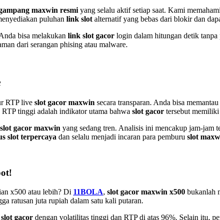
t gampang maxwin resmi
yang selalu aktif setiap saat. Kami memaha
enyediakan puluhan
link slot
alternatif yang bebas dari blokir dan da
 Anda bisa melakukan
link slot gacor
login dalam hitungan detik tanpa 
aman dari serangan phising atau malware.
e
ur RTP live
slot gacor maxwin
secara transparan. Anda bisa memantau
. RTP tinggi adalah indikator utama bahwa
slot gacor
tersebut memiliki
 slot gacor maxwin
yang sedang tren. Analisis ini mencakup jam-jam t
tus slot terpercaya
dan selalu menjadi incaran para pemburu
slot maxw
ot!
an x500 atau lebih? Di
11BOLA
,
slot gacor maxwin x500
bukanlah m
 ratusan juta rupiah dalam satu kali putaran.
e
slot gacor
dengan volatilitas tinggi dan RTP di atas 96%. Selain itu, 