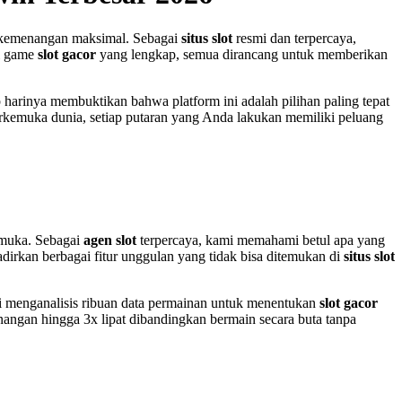
 kemenangan maksimal. Sebagai
situs slot
resmi dan terpercaya,
si game
slot gacor
yang lengkap, semua dirancang untuk memberikan
 harinya membuktikan bahwa platform ini adalah pilihan paling tepat
erkemuka dunia, setiap putaran yang Anda lakukan memiliki peluang
kemuka. Sebagai
agen slot
terpercaya, kami memahami betul apa yang
irkan berbagai fitur unggulan yang tidak bisa ditemukan di
situs slot
ami menganalisis ribuan data permainan untuk menentukan
slot gacor
angan hingga 3x lipat dibandingkan bermain secara buta tanpa