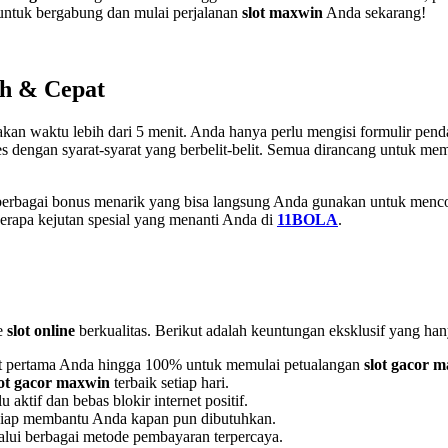
u untuk bergabung dan mulai perjalanan
slot maxwin
Anda sekarang!
h & Cepat
n waktu lebih dari 5 menit. Anda hanya perlu mengisi formulir pendaf
es dengan syarat-syarat yang berbelit-belit. Semua dirancang untuk 
berbagai bonus menarik yang bisa langsung Anda gunakan untuk menc
erapa kejutan spesial yang menanti Anda di
11BOLA
.
ke
slot online
berkualitas. Berikut adalah keuntungan eksklusif yang ha
it pertama Anda hingga 100% untuk memulai petualangan
slot gacor 
lot gacor maxwin
terbaik setiap hari.
 aktif dan bebas blokir internet positif.
siap membantu Anda kapan pun dibutuhkan.
alui berbagai metode pembayaran terpercaya.