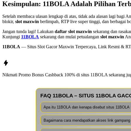
Kesimpulan: 11BOLA Adalah Pilihan Terb
Setelah membaca ulasan lengkap di atas, tidak ada alasan lagi bagi 
blokir,
slot maxwin
berlimpah, RTP live super tinggi, dan berbagai 
Jangan tunda lagi! Lakukan
daftar slot maxwin
sekarang dan rasakan
Kunjungi
11BOLA
sekarang dan mulai petualangan
slot maxwin
And
11BOLA
— Situs Slot Gacor Maxwin Terpercaya, Link Resmi & RTP
Nikmati Promo Bonus Cashback 100% di situs
11BOLA
sekarang ju
FAQ 11BOLA – SITUS 11BOLA GAC
Apa itu 11BOLA dan kenapa disebut situs 11BOLA 
Bagaimana cara mendapatkan akses link gampang