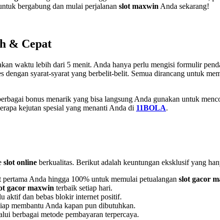
u untuk bergabung dan mulai perjalanan
slot maxwin
Anda sekarang!
h & Cepat
n waktu lebih dari 5 menit. Anda hanya perlu mengisi formulir pendaf
es dengan syarat-syarat yang berbelit-belit. Semua dirancang untuk 
berbagai bonus menarik yang bisa langsung Anda gunakan untuk menc
erapa kejutan spesial yang menanti Anda di
11BOLA
.
ke
slot online
berkualitas. Berikut adalah keuntungan eksklusif yang ha
it pertama Anda hingga 100% untuk memulai petualangan
slot gacor 
lot gacor maxwin
terbaik setiap hari.
 aktif dan bebas blokir internet positif.
siap membantu Anda kapan pun dibutuhkan.
alui berbagai metode pembayaran terpercaya.