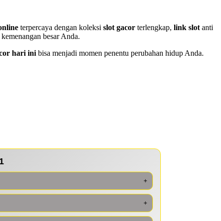
 online
terpercaya dengan koleksi
slot gacor
terlengkap,
link slot
anti
ih kemenangan besar Anda.
cor hari ini
bisa menjadi momen penentu perubahan hidup Anda.
1
+
+