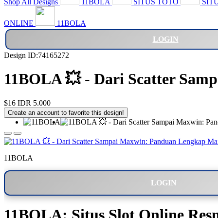
Shop All Designs
11BOLA
SITUS TOTO
SIT
ONLINE
11BOLA
LOGIN
Design ID:74165272
11BOLA 💥 - Dari Scatter Sam
$16
IDR 5.000
Create an account to favorite this design!
11BOLA
LOGIN
11BOLA: Situs Slot Online Res