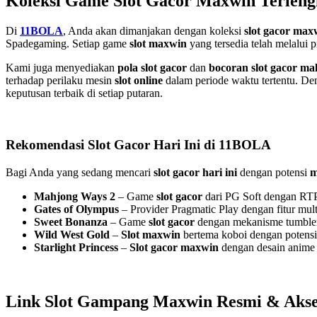
Koleksi Game Slot Gacor Maxwin Terlen
Di
11BOLA
, Anda akan dimanjakan dengan koleksi
slot gacor max
Spadegaming. Setiap game
slot maxwin
yang tersedia telah melalui 
Kami juga menyediakan
pola slot gacor
dan
bocoran slot gacor ma
terhadap perilaku mesin
slot online
dalam periode waktu tertentu. De
keputusan terbaik di setiap putaran.
Rekomendasi Slot Gacor Hari Ini di 11BOLA
Bagi Anda yang sedang mencari
slot gacor hari ini
dengan potensi
m
Mahjong Ways 2
– Game
slot gacor
dari PG Soft dengan RTP
Gates of Olympus
– Provider Pragmatic Play dengan fitur mult
Sweet Bonanza
– Game
slot gacor
dengan mekanisme tumbler 
Wild West Gold
–
Slot maxwin
bertema koboi dengan potensi 
Starlight Princess
–
Slot gacor maxwin
dengan desain anime d
Link Slot Gampang Maxwin Resmi & Aks