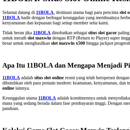
Selamat datang di
11BOLA
, destinasi utama bagi para pencinta
slot 
11BOLA
hadir dengan berbagai keunggulan yang membuatnya berbeda
kenyamanan dan kepuasan bagi setiap member setia kami.
Tidak heran jika
11BOLA
dinobatkan sebagai
situs slot gacor
paling
untuk meraih
slot maxwin
dengan RTP (Return to Player) super tingg
besar untuk menghasilkan
slot maxwin x500
hingga jackpot progres
Apa Itu 11BOLA dan Mengapa Menjadi Pi
11BOLA
adalah
situs slot online
resmi yang telah beroperasi dengan 
dibutuhkan oleh para pemain modern: keamanan, kenyamanan, dan ten
online
lainnya.
Keunggulan utama
11BOLA
adalah komitmennya untuk menyediak
mana yang sedang berada dalam fase pembayaran tinggi. Dengan m
panduan.