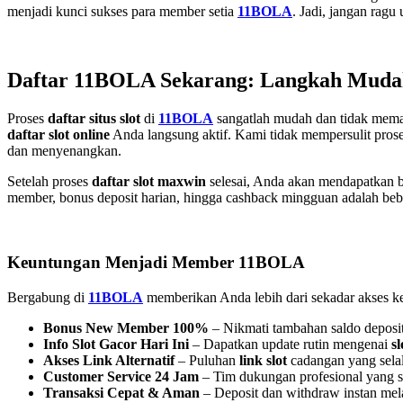
menjadi kunci sukses para member setia
11BOLA
. Jadi, jangan rag
Daftar 11BOLA Sekarang: Langkah Muda
Proses
daftar situs slot
di
11BOLA
sangatlah mudah dan tidak memaka
daftar slot online
Anda langsung aktif. Kami tidak mempersulit pros
dan menyenangkan.
Setelah proses
daftar slot maxwin
selesai, Anda akan mendapatkan 
member, bonus deposit harian, hingga cashback mingguan adalah beb
Keuntungan Menjadi Member 11BOLA
Bergabung di
11BOLA
memberikan Anda lebih dari sekadar akses 
Bonus New Member 100%
– Nikmati tambahan saldo depos
Info Slot Gacor Hari Ini
– Dapatkan update rutin mengenai
s
Akses Link Alternatif
– Puluhan
link slot
cadangan yang selalu
Customer Service 24 Jam
– Tim dukungan profesional yang 
Transaksi Cepat & Aman
– Deposit dan withdraw instan mel