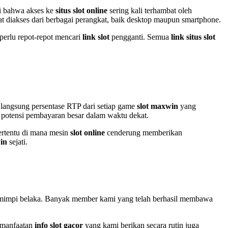
mi bahwa akses ke
situs slot online
sering kali terhambat oleh
pat diakses dari berbagai perangkat, baik desktop maupun smartphone.
perlu repot-repot mencari
link slot
pengganti. Semua
link situs slot
 langsung persentase RTP dari setiap game
slot maxwin
yang
 potensi pembayaran besar dalam waktu dekat.
ertentu di mana mesin
slot online
cenderung memberikan
in
sejati.
impi belaka. Banyak member kami yang telah berhasil membawa
pemanfaatan
info slot gacor
yang kami berikan secara rutin juga