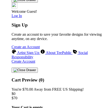
Welcome Guest!
Log In
Sign Up
Create an account to save your favorite designs for viewing
anytime, on any device.
Create an Account
Artist Sign Up
About TeePublic
Social
Responsibility
Create Account
Cart Preview (0)
You're
$70.00
Away from
FREE US Shipping!
$0
$70
Your Cart is empty...