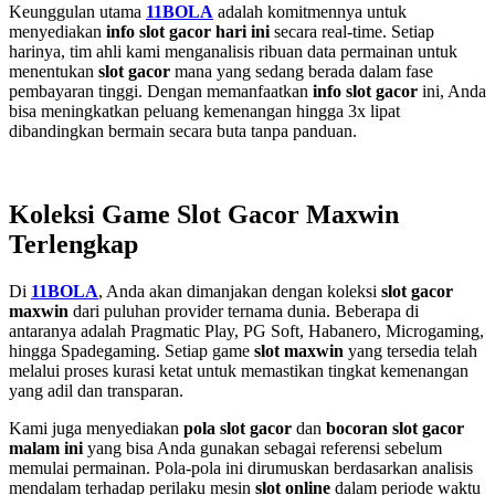
Keunggulan utama
11BOLA
adalah komitmennya untuk
menyediakan
info slot gacor hari ini
secara real-time. Setiap
harinya, tim ahli kami menganalisis ribuan data permainan untuk
menentukan
slot gacor
mana yang sedang berada dalam fase
pembayaran tinggi. Dengan memanfaatkan
info slot gacor
ini, Anda
bisa meningkatkan peluang kemenangan hingga 3x lipat
dibandingkan bermain secara buta tanpa panduan.
Koleksi Game Slot Gacor Maxwin
Terlengkap
Di
11BOLA
, Anda akan dimanjakan dengan koleksi
slot gacor
maxwin
dari puluhan provider ternama dunia. Beberapa di
antaranya adalah Pragmatic Play, PG Soft, Habanero, Microgaming,
hingga Spadegaming. Setiap game
slot maxwin
yang tersedia telah
melalui proses kurasi ketat untuk memastikan tingkat kemenangan
yang adil dan transparan.
Kami juga menyediakan
pola slot gacor
dan
bocoran slot gacor
malam ini
yang bisa Anda gunakan sebagai referensi sebelum
memulai permainan. Pola-pola ini dirumuskan berdasarkan analisis
mendalam terhadap perilaku mesin
slot online
dalam periode waktu