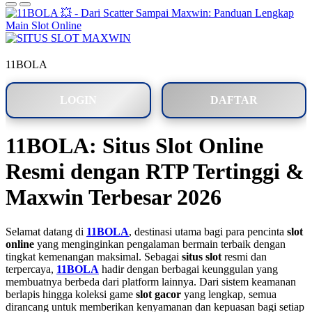
11BOLA
LOGIN
DAFTAR
11BOLA: Situs Slot Online
Resmi dengan RTP Tertinggi &
Maxwin Terbesar 2026
Selamat datang di
11BOLA
, destinasi utama bagi para pencinta
slot
online
yang menginginkan pengalaman bermain terbaik dengan
tingkat kemenangan maksimal. Sebagai
situs slot
resmi dan
terpercaya,
11BOLA
hadir dengan berbagai keunggulan yang
membuatnya berbeda dari platform lainnya. Dari sistem keamanan
berlapis hingga koleksi game
slot gacor
yang lengkap, semua
dirancang untuk memberikan kenyamanan dan kepuasan bagi setiap