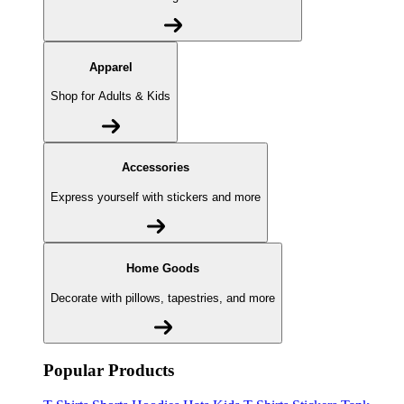
Apparel
Shop for Adults & Kids
Accessories
Express yourself with stickers and more
Home Goods
Decorate with pillows, tapestries, and more
Popular Products