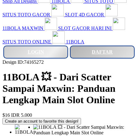
Shop All Designs
11BOLA
SITUS TOTO
SITUS TOTO GACOR
SLOT 4D GACOR
11BOLA MAXWIN
SLOT GACOR HARI INI
SITUS TOTO ONLINE
11BOLA
LOGIN
DAFTAR
Design ID:74165272
11BOLA 💥 - Dari Scatter
Sampai Maxwin: Panduan
Lengkap Main Slot Online
$16
IDR 5.000
Create an account to favorite this design!