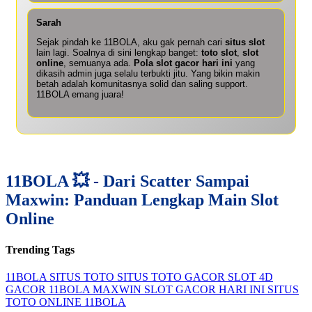
Sarah
Sejak pindah ke 11BOLA, aku gak pernah cari
situs slot
lain lagi. Soalnya di sini lengkap banget:
toto slot
,
slot
online
, semuanya ada.
Pola slot gacor hari ini
yang
dikasih admin juga selalu terbukti jitu. Yang bikin makin
betah adalah komunitasnya solid dan saling support.
11BOLA emang juara!
11BOLA 💥 - Dari Scatter Sampai
Maxwin: Panduan Lengkap Main Slot
Online
Trending Tags
11BOLA
SITUS TOTO
SITUS TOTO GACOR
SLOT 4D
GACOR
11BOLA MAXWIN
SLOT GACOR HARI INI
SITUS
TOTO ONLINE
11BOLA