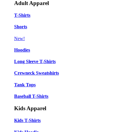
Adult Apparel
T-Shirts
Shorts
New!
Hoodies
Long Sleeve T-Shirts
Crewneck Sweatshirts
Tank Tops
Baseball T-Shirts
Kids Apparel
Kids T-Shirts