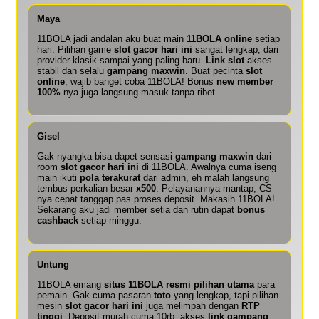
Maya
11BOLA jadi andalan aku buat main
11BOLA online
setiap
hari. Pilihan game
slot gacor hari ini
sangat lengkap, dari
provider klasik sampai yang paling baru.
Link slot
akses
stabil dan selalu
gampang maxwin
. Buat pecinta
slot
online
, wajib banget coba 11BOLA! Bonus
new member
100%
-nya juga langsung masuk tanpa ribet.
Gisel
Gak nyangka bisa dapet sensasi
gampang maxwin
dari
room
slot gacor hari ini
di 11BOLA. Awalnya cuma iseng
main ikuti
pola terakurat
dari admin, eh malah langsung
tembus perkalian besar
x500
. Pelayanannya mantap, CS-
nya cepat tanggap pas proses deposit. Makasih 11BOLA!
Sekarang aku jadi member setia dan rutin dapat
bonus
cashback
setiap minggu.
Untung
11BOLA emang
situs 11BOLA resmi pilihan utama
para
pemain. Gak cuma pasaran
toto
yang lengkap, tapi pilihan
mesin
slot gacor hari ini
juga melimpah dengan
RTP
tinggi
. Deposit murah cuma 10rb, akses
link gampang