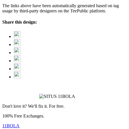
The links above have been automatically generated based on tag
usage by third-party designers on the TeePublic platform.
Share this design:
Don't love it? We'll fix it. For free.
100% Free Exchanges.
11BOLA