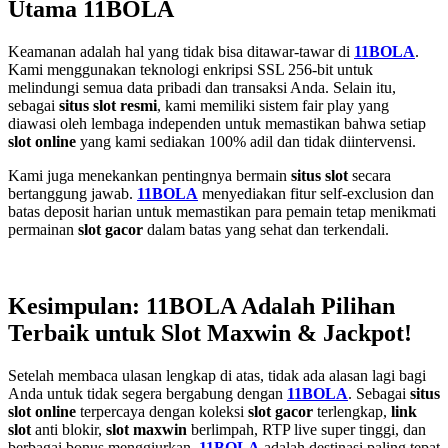
Utama 11BOLA
Keamanan adalah hal yang tidak bisa ditawar-tawar di
11BOLA
.
Kami menggunakan teknologi enkripsi SSL 256-bit untuk
melindungi semua data pribadi dan transaksi Anda. Selain itu,
sebagai
situs slot resmi
, kami memiliki sistem fair play yang
diawasi oleh lembaga independen untuk memastikan bahwa setiap
slot online
yang kami sediakan 100% adil dan tidak diintervensi.
Kami juga menekankan pentingnya bermain
situs slot
secara
bertanggung jawab.
11BOLA
menyediakan fitur self-exclusion dan
batas deposit harian untuk memastikan para pemain tetap menikmati
permainan
slot gacor
dalam batas yang sehat dan terkendali.
Kesimpulan: 11BOLA Adalah Pilihan
Terbaik untuk Slot Maxwin & Jackpot!
Setelah membaca ulasan lengkap di atas, tidak ada alasan lagi bagi
Anda untuk tidak segera bergabung dengan
11BOLA
. Sebagai
situs
slot online
terpercaya dengan koleksi
slot gacor
terlengkap,
link
slot
anti blokir,
slot maxwin
berlimpah, RTP live super tinggi, dan
berbagai bonus menggiurkan,
11BOLA
adalah destinasi paling tepat