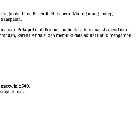
h Pragmatic Play, PG Soft, Habanero, Microgaming, hingga
 transparan.
mainan. Pola-pola ini dirumuskan berdasarkan analisis mendalam
untungan, karena Anda sudah memiliki data akurat untuk mengambil
t maxwin x500
.
panjang masa.