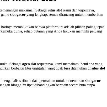
 kemenangan maksimal. Sebagai
situs slot
resmi dan terpercaya,
si game
slot gacor
yang lengkap, semua dirancang untuk memberikan
 harinya membuktikan bahwa platform ini adalah pilihan paling tepat
erkemuka dunia, setiap putaran yang Anda lakukan memiliki peluang
kemuka. Sebagai
agen slot
terpercaya, kami memahami betul apa yang
irkan berbagai fitur unggulan yang tidak bisa ditemukan di
situs slot
ami menganalisis ribuan data permainan untuk menentukan
slot gacor
angan hingga 3x lipat dibandingkan bermain secara buta tanpa