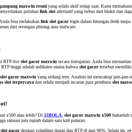
t gampang maxwin resmi
yang selalu aktif setiap saat. Kami memaha
enyediakan puluhan
link slot
alternatif yang bebas dari blokir dan da
 Anda bisa melakukan
link slot gacor
login dalam hitungan detik tanpa 
aman dari serangan phising atau malware.
e
ur RTP live
slot gacor maxwin
secara transparan. Anda bisa memantau
. RTP tinggi adalah indikator utama bahwa
slot gacor
tersebut memiliki
 slot gacor maxwin
yang sedang tren. Analisis ini mencakup jam-jam t
tus slot terpercaya
dan selalu menjadi incaran para pemburu
slot maxw
ot!
an x500 atau lebih? Di
11BOLA
,
slot gacor maxwin x500
bukanlah m
 ratusan juta rupiah dalam satu kali putaran.
e
slot gacor
dengan volatilitas tinggi dan RTP di atas 96%. Selain itu, 