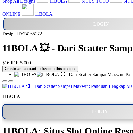
Shop All Designs
11BOLA
SITUS TOTO
SIT
ONLINE
11BOLA
LOGIN
Design ID:74165272
11BOLA 💥 - Dari Scatter Sam
$16
IDR 5.000
Create an account to favorite this design!
11BOLA
LOGIN
11BOLA: Situs Slot Online Res