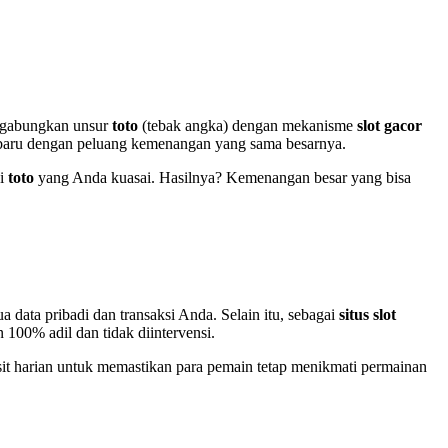
ggabungkan unsur
toto
(tebak angka) dengan mekanisme
slot gacor
baru dengan peluang kemenangan yang sama besarnya.
gi
toto
yang Anda kuasai. Hasilnya? Kemenangan besar yang bisa
data pribadi dan transaksi Anda. Selain itu, sebagai
situs slot
100% adil dan tidak diintervensi.
sit harian untuk memastikan para pemain tetap menikmati permainan