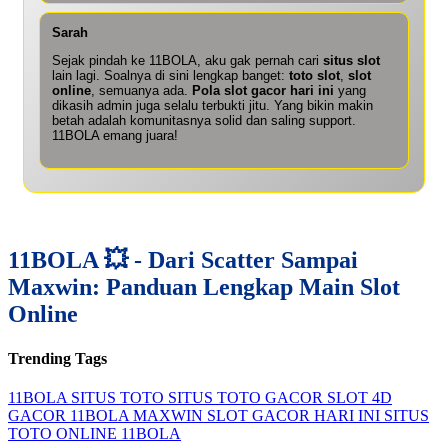
Sarah
Sejak pindah ke 11BOLA, aku gak pernah cari
situs slot
lain lagi. Soalnya di sini lengkap banget:
toto slot
,
slot
online
, semuanya ada.
Pola slot gacor hari ini
yang
dikasih admin juga selalu terbukti jitu. Yang bikin makin
betah adalah komunitasnya solid dan saling support.
11BOLA emang juara!
11BOLA 💥 - Dari Scatter Sampai
Maxwin: Panduan Lengkap Main Slot
Online
Trending Tags
11BOLA
SITUS TOTO
SITUS TOTO GACOR
SLOT 4D
GACOR
11BOLA MAXWIN
SLOT GACOR HARI INI
SITUS
TOTO ONLINE
11BOLA