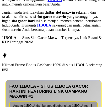
untuk meraih kemenangan besar Anda.
Jangan tunda lagi! Lakukan
daftar slot maxwin
sekarang dan
rasakan sendiri sensasi
slot gacor maxwin
yang sesungguhnya.
Ingat,
slot gacor hari ini
bisa menjadi momen penentu perubahan
hidup Anda. Kunjungi
11BOLA
sekarang dan mulai petualangan
slot maxwin
Anda bersama jutaan member lainnya.
11BOLA
— Situs Slot Gacor Maxwin Terpercaya, Link Resmi &
RTP Tertinggi 2026!
Nikmati Promo Bonus Cashback 100% di situs
11BOLA
sekarang
juga!
FAQ 11BOLA – SITUS 11BOLA GACOR
HARI INI FEATURING LINK GAMPANG
MAXWIN #1
Apa itu 11BOLA dan kenapa disebut situs 11BOLA resmi