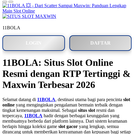
11BOLA
LOGIN
DAFTAR
11BOLA: Situs Slot Online
Resmi dengan RTP Tertinggi &
Maxwin Terbesar 2026
Selamat datang di
11BOLA
, destinasi utama bagi para pencinta
slot
online
yang menginginkan pengalaman bermain terbaik dengan
tingkat kemenangan maksimal. Sebagai
situs slot
resmi dan
terpercaya,
11BOLA
hadir dengan berbagai keunggulan yang
membuatnya berbeda dari platform lainnya. Dari sistem keamanan
berlapis hingga koleksi game
slot gacor
yang lengkap, semua
dirancang untuk memberikan kenyamanan dan kepuasan bagi setiap