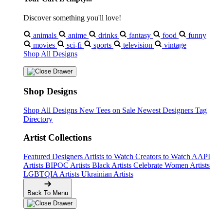
Discover something you'll love!
animals
anime
drinks
fantasy
food
funny
movies
sci-fi
sports
television
vintage
Shop All Designs
Shop Designs
Shop All Designs
New Tees on Sale
Newest Designers
Tag
Directory
Artist Collections
Featured Designers
Artists to Watch
Creators to Watch
AAPI
Artists
BIPOC Artists
Black Artists
Celebrate Women Artists
LGBTQIA Artists
Ukrainian Artists
Back To Menu