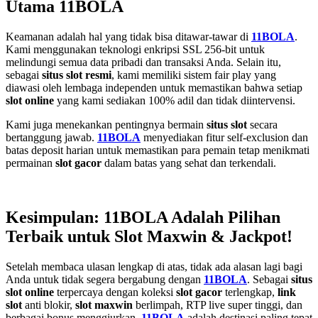
Utama 11BOLA
Keamanan adalah hal yang tidak bisa ditawar-tawar di
11BOLA
.
Kami menggunakan teknologi enkripsi SSL 256-bit untuk
melindungi semua data pribadi dan transaksi Anda. Selain itu,
sebagai
situs slot resmi
, kami memiliki sistem fair play yang
diawasi oleh lembaga independen untuk memastikan bahwa setiap
slot online
yang kami sediakan 100% adil dan tidak diintervensi.
Kami juga menekankan pentingnya bermain
situs slot
secara
bertanggung jawab.
11BOLA
menyediakan fitur self-exclusion dan
batas deposit harian untuk memastikan para pemain tetap menikmati
permainan
slot gacor
dalam batas yang sehat dan terkendali.
Kesimpulan: 11BOLA Adalah Pilihan
Terbaik untuk Slot Maxwin & Jackpot!
Setelah membaca ulasan lengkap di atas, tidak ada alasan lagi bagi
Anda untuk tidak segera bergabung dengan
11BOLA
. Sebagai
situs
slot online
terpercaya dengan koleksi
slot gacor
terlengkap,
link
slot
anti blokir,
slot maxwin
berlimpah, RTP live super tinggi, dan
berbagai bonus menggiurkan,
11BOLA
adalah destinasi paling tepat