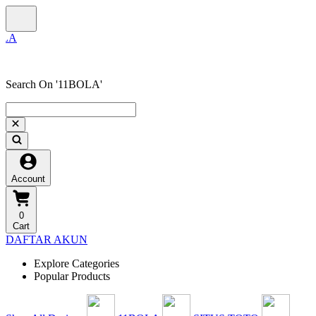
Search On '11BOLA'
Account
0
Cart
DAFTAR AKUN
Explore Categories
Popular Products