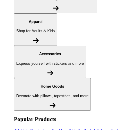
Apparel
Shop for Adults & Kids
Accessories
Express yourself with stickers and more
Home Goods
Decorate with pillows, tapestries, and more
Popular Products