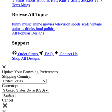
T-Shirts
Shorts
Hoodies
Hats
Kids T-Shirts
Stickers
Tank
Tops
Mugs
Browse All Topics
funny
music
anime
movies
television
sports
sci-fi
vintage
animals
drinks
food
politics
All Popular Designs
Support
Order Status
FAQ
Contact Us
Shop All Designs
Update Your Browsing Preferences
Shipping Country:
Currency:
Cancel