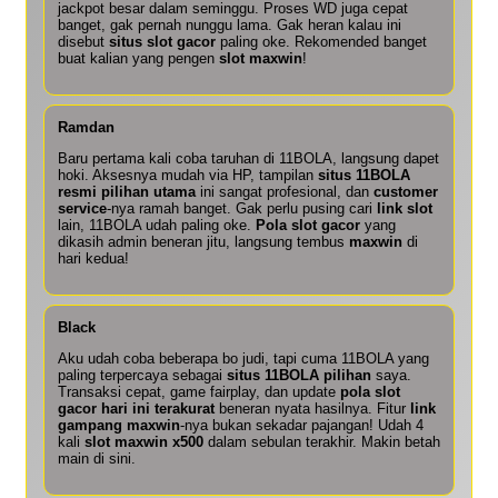
jackpot besar dalam seminggu. Proses WD juga cepat
banget, gak pernah nunggu lama. Gak heran kalau ini
disebut
situs slot gacor
paling oke. Rekomended banget
buat kalian yang pengen
slot maxwin
!
Ramdan
Baru pertama kali coba taruhan di 11BOLA, langsung dapet
hoki. Aksesnya mudah via HP, tampilan
situs 11BOLA
resmi pilihan utama
ini sangat profesional, dan
customer
service
-nya ramah banget. Gak perlu pusing cari
link slot
lain, 11BOLA udah paling oke.
Pola slot gacor
yang
dikasih admin beneran jitu, langsung tembus
maxwin
di
hari kedua!
Black
Aku udah coba beberapa bo judi, tapi cuma 11BOLA yang
paling terpercaya sebagai
situs 11BOLA pilihan
saya.
Transaksi cepat, game fairplay, dan update
pola slot
gacor hari ini terakurat
beneran nyata hasilnya. Fitur
link
gampang maxwin
-nya bukan sekadar pajangan! Udah 4
kali
slot maxwin x500
dalam sebulan terakhir. Makin betah
main di sini.