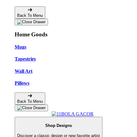
Back To Menu
Home Goods
Mugs
Tapestries
Wall Art
Pillows
Back To Menu
Shop Designs
Discover a classic design or new favorite artist