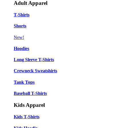
Adult Apparel
T-Shirts
Shorts
New!
Hoodies
Long Sleeve T-Shirts
Crewneck Sweatshirts
Tank Tops
Baseball T-Shirts
Kids Apparel
Kids T-Shirts