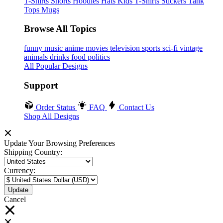
T-Shirts
Shorts
Hoodies
Hats
Kids T-Shirts
Stickers
Tank
Tops
Mugs
Browse All Topics
funny
music
anime
movies
television
sports
sci-fi
vintage
animals
drinks
food
politics
All Popular Designs
Support
Order Status
FAQ
Contact Us
Shop All Designs
Update Your Browsing Preferences
Shipping Country:
Currency:
Cancel