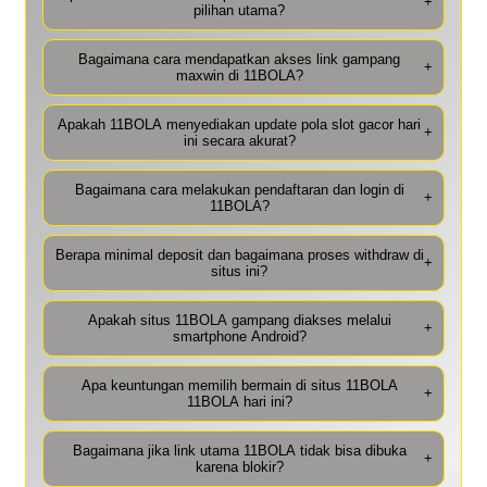
+
pilihan utama?
Bagaimana cara mendapatkan akses link gampang
+
maxwin di 11BOLA?
Apakah 11BOLA menyediakan update pola slot gacor hari
+
ini secara akurat?
Bagaimana cara melakukan pendaftaran dan login di
+
11BOLA?
Berapa minimal deposit dan bagaimana proses withdraw di
+
situs ini?
Apakah situs 11BOLA gampang diakses melalui
+
smartphone Android?
Apa keuntungan memilih bermain di situs 11BOLA
+
11BOLA hari ini?
Bagaimana jika link utama 11BOLA tidak bisa dibuka
+
karena blokir?