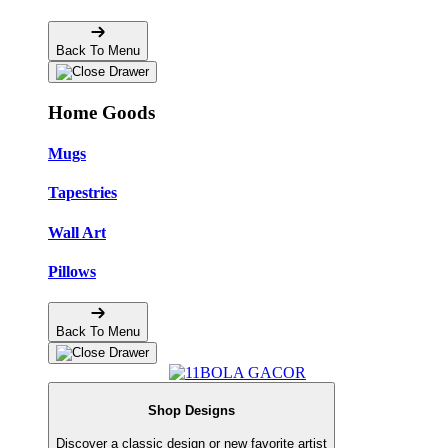
Back To Menu
Home Goods
Mugs
Tapestries
Wall Art
Pillows
Back To Menu
Shop Designs
Discover a classic design or new favorite artist