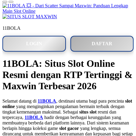
11BOLA
LOGIN
DAFTAR
11BOLA: Situs Slot Online
Resmi dengan RTP Tertinggi &
Maxwin Terbesar 2026
Selamat datang di
11BOLA
, destinasi utama bagi para pencinta
slot
online
yang menginginkan pengalaman bermain terbaik dengan
tingkat kemenangan maksimal. Sebagai
situs slot
resmi dan
terpercaya,
11BOLA
hadir dengan berbagai keunggulan yang
membuatnya berbeda dari platform lainnya. Dari sistem keamanan
berlapis hingga koleksi game
slot gacor
yang lengkap, semua
dirancang untuk memberikan kenyamanan dan kepuasan bagi setiap