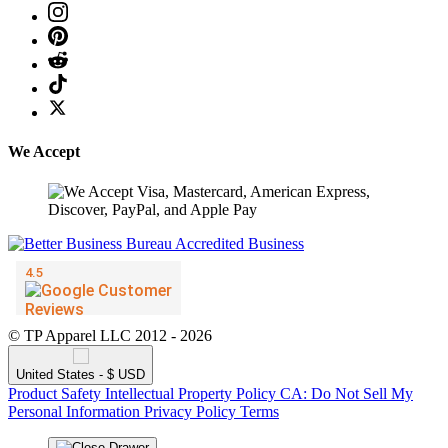
We Accept
© TP Apparel LLC 2012 - 2026
United States - $ USD
Product Safety
Intellectual Property Policy
CA: Do Not Sell My
Personal Information
Privacy Policy
Terms