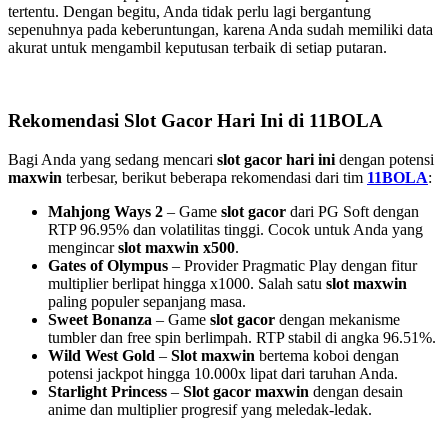
tertentu. Dengan begitu, Anda tidak perlu lagi bergantung
sepenuhnya pada keberuntungan, karena Anda sudah memiliki data
akurat untuk mengambil keputusan terbaik di setiap putaran.
Rekomendasi Slot Gacor Hari Ini di 11BOLA
Bagi Anda yang sedang mencari
slot gacor hari ini
dengan potensi
maxwin
terbesar, berikut beberapa rekomendasi dari tim
11BOLA
:
Mahjong Ways 2
– Game
slot gacor
dari PG Soft dengan
RTP 96.95% dan volatilitas tinggi. Cocok untuk Anda yang
mengincar
slot maxwin x500
.
Gates of Olympus
– Provider Pragmatic Play dengan fitur
multiplier berlipat hingga x1000. Salah satu
slot maxwin
paling populer sepanjang masa.
Sweet Bonanza
– Game
slot gacor
dengan mekanisme
tumbler dan free spin berlimpah. RTP stabil di angka 96.51%.
Wild West Gold
–
Slot maxwin
bertema koboi dengan
potensi jackpot hingga 10.000x lipat dari taruhan Anda.
Starlight Princess
–
Slot gacor maxwin
dengan desain
anime dan multiplier progresif yang meledak-ledak.