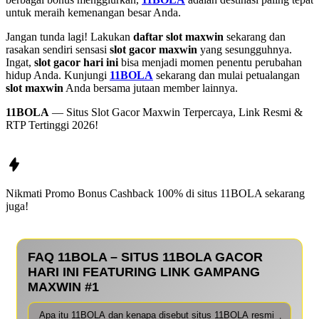
untuk meraih kemenangan besar Anda.
Jangan tunda lagi! Lakukan
daftar slot maxwin
sekarang dan
rasakan sendiri sensasi
slot gacor maxwin
yang sesungguhnya.
Ingat,
slot gacor hari ini
bisa menjadi momen penentu perubahan
hidup Anda. Kunjungi
11BOLA
sekarang dan mulai petualangan
slot maxwin
Anda bersama jutaan member lainnya.
11BOLA
— Situs Slot Gacor Maxwin Terpercaya, Link Resmi &
RTP Tertinggi 2026!
Nikmati Promo Bonus Cashback 100% di situs
11BOLA
sekarang
juga!
FAQ 11BOLA – SITUS 11BOLA GACOR
HARI INI FEATURING LINK GAMPANG
MAXWIN #1
Apa itu 11BOLA dan kenapa disebut situs 11BOLA resmi