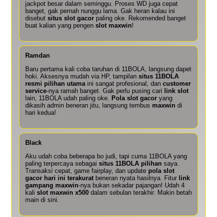
jackpot besar dalam seminggu. Proses WD juga cepat
banget, gak pernah nunggu lama. Gak heran kalau ini
disebut
situs slot gacor
paling oke. Rekomended banget
buat kalian yang pengen
slot maxwin
!
Ramdan
Baru pertama kali coba taruhan di 11BOLA, langsung dapet
hoki. Aksesnya mudah via HP, tampilan
situs 11BOLA
resmi pilihan utama
ini sangat profesional, dan
customer
service
-nya ramah banget. Gak perlu pusing cari
link slot
lain, 11BOLA udah paling oke.
Pola slot gacor
yang
dikasih admin beneran jitu, langsung tembus
maxwin
di
hari kedua!
Black
Aku udah coba beberapa bo judi, tapi cuma 11BOLA yang
paling terpercaya sebagai
situs 11BOLA pilihan
saya.
Transaksi cepat, game fairplay, dan update
pola slot
gacor hari ini terakurat
beneran nyata hasilnya. Fitur
link
gampang maxwin
-nya bukan sekadar pajangan! Udah 4
kali
slot maxwin x500
dalam sebulan terakhir. Makin betah
main di sini.