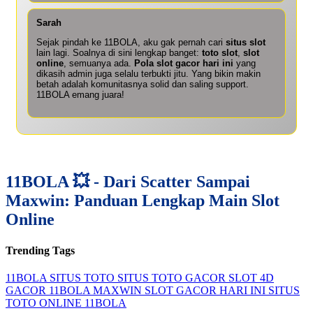
Sarah
Sejak pindah ke 11BOLA, aku gak pernah cari
situs slot
lain lagi. Soalnya di sini lengkap banget:
toto slot
,
slot
online
, semuanya ada.
Pola slot gacor hari ini
yang
dikasih admin juga selalu terbukti jitu. Yang bikin makin
betah adalah komunitasnya solid dan saling support.
11BOLA emang juara!
11BOLA 💥 - Dari Scatter Sampai
Maxwin: Panduan Lengkap Main Slot
Online
Trending Tags
11BOLA
SITUS TOTO
SITUS TOTO GACOR
SLOT 4D
GACOR
11BOLA MAXWIN
SLOT GACOR HARI INI
SITUS
TOTO ONLINE
11BOLA