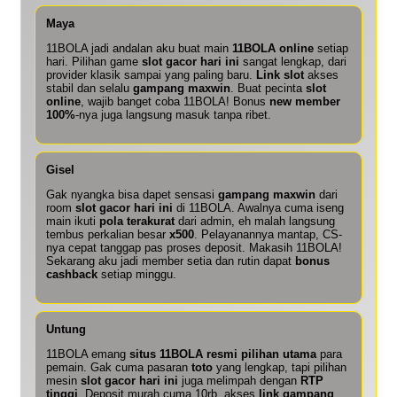
Maya
11BOLA jadi andalan aku buat main
11BOLA online
setiap
hari. Pilihan game
slot gacor hari ini
sangat lengkap, dari
provider klasik sampai yang paling baru.
Link slot
akses
stabil dan selalu
gampang maxwin
. Buat pecinta
slot
online
, wajib banget coba 11BOLA! Bonus
new member
100%
-nya juga langsung masuk tanpa ribet.
Gisel
Gak nyangka bisa dapet sensasi
gampang maxwin
dari
room
slot gacor hari ini
di 11BOLA. Awalnya cuma iseng
main ikuti
pola terakurat
dari admin, eh malah langsung
tembus perkalian besar
x500
. Pelayanannya mantap, CS-
nya cepat tanggap pas proses deposit. Makasih 11BOLA!
Sekarang aku jadi member setia dan rutin dapat
bonus
cashback
setiap minggu.
Untung
11BOLA emang
situs 11BOLA resmi pilihan utama
para
pemain. Gak cuma pasaran
toto
yang lengkap, tapi pilihan
mesin
slot gacor hari ini
juga melimpah dengan
RTP
tinggi
. Deposit murah cuma 10rb, akses
link gampang