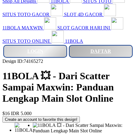
Shop All Designs
11BOLA
SITUS TOTO
SITUS TOTO GACOR
SLOT 4D GACOR
11BOLA MAXWIN
SLOT GACOR HARI INI
SITUS TOTO ONLINE
11BOLA
LOGIN
DAFTAR
Design ID:74165272
11BOLA 💥 - Dari Scatter
Sampai Maxwin: Panduan
Lengkap Main Slot Online
$16
IDR 5.000
Create an account to favorite this design!