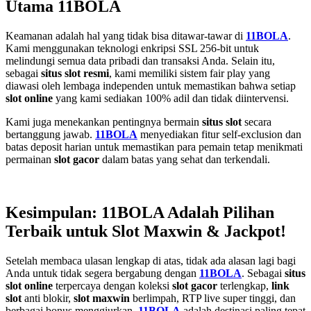
Utama 11BOLA
Keamanan adalah hal yang tidak bisa ditawar-tawar di
11BOLA
.
Kami menggunakan teknologi enkripsi SSL 256-bit untuk
melindungi semua data pribadi dan transaksi Anda. Selain itu,
sebagai
situs slot resmi
, kami memiliki sistem fair play yang
diawasi oleh lembaga independen untuk memastikan bahwa setiap
slot online
yang kami sediakan 100% adil dan tidak diintervensi.
Kami juga menekankan pentingnya bermain
situs slot
secara
bertanggung jawab.
11BOLA
menyediakan fitur self-exclusion dan
batas deposit harian untuk memastikan para pemain tetap menikmati
permainan
slot gacor
dalam batas yang sehat dan terkendali.
Kesimpulan: 11BOLA Adalah Pilihan
Terbaik untuk Slot Maxwin & Jackpot!
Setelah membaca ulasan lengkap di atas, tidak ada alasan lagi bagi
Anda untuk tidak segera bergabung dengan
11BOLA
. Sebagai
situs
slot online
terpercaya dengan koleksi
slot gacor
terlengkap,
link
slot
anti blokir,
slot maxwin
berlimpah, RTP live super tinggi, dan
berbagai bonus menggiurkan,
11BOLA
adalah destinasi paling tepat