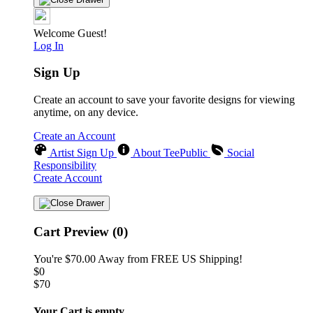
Welcome Guest!
Log In
Sign Up
Create an account to save your favorite designs for viewing
anytime, on any device.
Create an Account
Artist Sign Up
About TeePublic
Social
Responsibility
Create Account
Cart Preview (0)
You're
$70.00
Away from
FREE US Shipping!
$0
$70
Your Cart is empty...