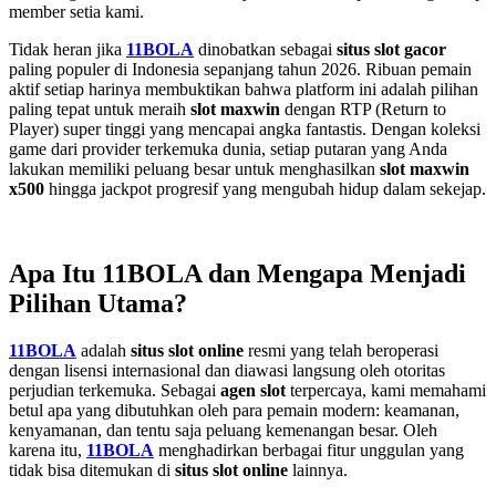
member setia kami.
Tidak heran jika
11BOLA
dinobatkan sebagai
situs slot gacor
paling populer di Indonesia sepanjang tahun 2026. Ribuan pemain
aktif setiap harinya membuktikan bahwa platform ini adalah pilihan
paling tepat untuk meraih
slot maxwin
dengan RTP (Return to
Player) super tinggi yang mencapai angka fantastis. Dengan koleksi
game dari provider terkemuka dunia, setiap putaran yang Anda
lakukan memiliki peluang besar untuk menghasilkan
slot maxwin
x500
hingga jackpot progresif yang mengubah hidup dalam sekejap.
Apa Itu 11BOLA dan Mengapa Menjadi
Pilihan Utama?
11BOLA
adalah
situs slot online
resmi yang telah beroperasi
dengan lisensi internasional dan diawasi langsung oleh otoritas
perjudian terkemuka. Sebagai
agen slot
terpercaya, kami memahami
betul apa yang dibutuhkan oleh para pemain modern: keamanan,
kenyamanan, dan tentu saja peluang kemenangan besar. Oleh
karena itu,
11BOLA
menghadirkan berbagai fitur unggulan yang
tidak bisa ditemukan di
situs slot online
lainnya.