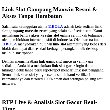
Link Slot Gampang Maxwin Resmi &
Akses Tanpa Hambatan
Salah satu keunggulan utama
11BOLA
adalah ketersediaan
link
slot gampang maxwin resmi
yang selalu aktif setiap saat. Kami
memahami bahwa akses ke
situs slot online
sering kali terhambat
oleh pemblokiran internet positif di Indonesia. Oleh karena itu,
11BOLA
menyediakan puluhan
link slot
alternatif yang bebas dari
blokir dan dapat diakses dari berbagai perangkat, baik desktop
maupun smartphone.
Dengan memanfaatkan
link gampang maxwin
yang kami
sediakan, Anda bisa melakukan
link slot gacor
login dalam
hitungan detik tanpa perlu repot-repot mencari
link slot
pengganti.
Semua
link situs slot
yang tersedia sudah kami verifikasi
keamanannya dan terbukti 100% aman dari serangan phising atau
malware.
RTP Live & Analisis Slot Gacor Real-
Time