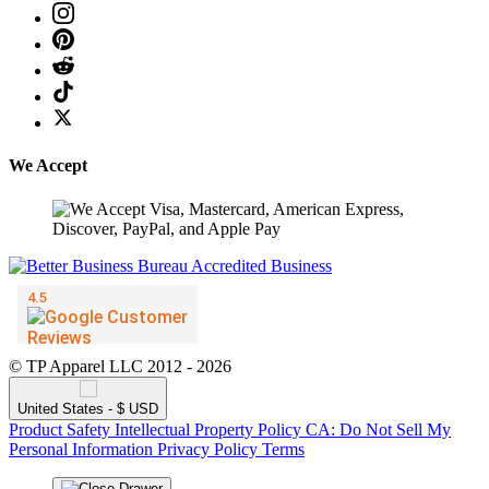
We Accept
© TP Apparel LLC 2012 - 2026
United States - $ USD
Product Safety
Intellectual Property Policy
CA: Do Not Sell My
Personal Information
Privacy Policy
Terms