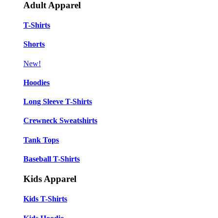
Adult Apparel
T-Shirts
Shorts
New!
Hoodies
Long Sleeve T-Shirts
Crewneck Sweatshirts
Tank Tops
Baseball T-Shirts
Kids Apparel
Kids T-Shirts