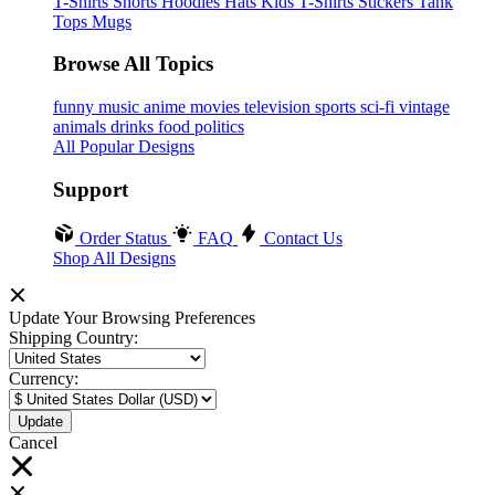
T-Shirts
Shorts
Hoodies
Hats
Kids T-Shirts
Stickers
Tank
Tops
Mugs
Browse All Topics
funny
music
anime
movies
television
sports
sci-fi
vintage
animals
drinks
food
politics
All Popular Designs
Support
Order Status
FAQ
Contact Us
Shop All Designs
Update Your Browsing Preferences
Shipping Country:
Currency:
Cancel