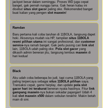
jackpot besar dalam seminggu. Proses WD juga cepat
banget, gak pernah nunggu lama. Gak heran kalau ini
disebut
situs slot gacor
paling oke. Rekomended banget
buat kalian yang pengen
slot maxwin
!
Ramdan
Baru pertama kali coba taruhan di 11BOLA, langsung dapet
hoki. Aksesnya mudah via HP, tampilan
situs 11BOLA
resmi pilihan utama
ini sangat profesional, dan
customer
service
-nya ramah banget. Gak perlu pusing cari
link slot
lain, 11BOLA udah paling oke.
Pola slot gacor
yang
dikasih admin beneran jitu, langsung tembus
maxwin
di
hari kedua!
Black
Aku udah coba beberapa bo judi, tapi cuma 11BOLA yang
paling terpercaya sebagai
situs 11BOLA pilihan
saya.
Transaksi cepat, game fairplay, dan update
pola slot
gacor hari ini terakurat
beneran nyata hasilnya. Fitur
link
gampang maxwin
-nya bukan sekadar pajangan! Udah 4
kali
slot maxwin x500
dalam sebulan terakhir. Makin betah
main di sini.