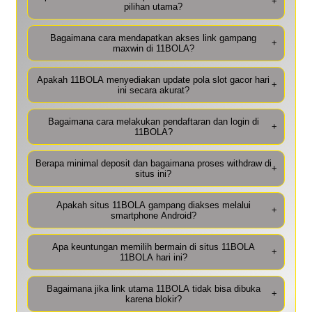
+
pilihan utama?
Bagaimana cara mendapatkan akses link gampang
+
maxwin di 11BOLA?
Apakah 11BOLA menyediakan update pola slot gacor hari
+
ini secara akurat?
Bagaimana cara melakukan pendaftaran dan login di
+
11BOLA?
Berapa minimal deposit dan bagaimana proses withdraw di
+
situs ini?
Apakah situs 11BOLA gampang diakses melalui
+
smartphone Android?
Apa keuntungan memilih bermain di situs 11BOLA
+
11BOLA hari ini?
Bagaimana jika link utama 11BOLA tidak bisa dibuka
+
karena blokir?