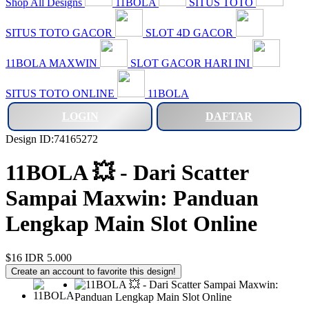
Shop All Designs
11BOLA
SITUS TOTO
SITUS TOTO GACOR
SLOT 4D GACOR
11BOLA MAXWIN
SLOT GACOR HARI INI
SITUS TOTO ONLINE
11BOLA
LOGIN
DAFTAR
Design ID:74165272
11BOLA 💥 - Dari Scatter
Sampai Maxwin: Panduan
Lengkap Main Slot Online
$16
IDR 5.000
Create an account to favorite this design!