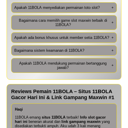
Apakah 11BOLA menyediakan permainan toto slot?
+
Bagaimana cara memilih game slot maxwin terbaik di
+
11BOLA?
Apakah ada bonus khusus untuk member setia 11BOLA?
+
Bagaimana sistem keamanan di 11BOLA?
+
Apakah 11BOLA mendukung permainan bertanggung
+
jawab?
Reviews Pemain 11BOLA – Situs 11BOLA
Gacor Hari Ini & Link Gampang Maxwin #1
Haqi
11BOLA emang
situs 11BOLA
terbaik!
Info slot gacor
hari ini
beneran akurat dan
link gampang maxwin
yang
disediakan terbukti ampuh. Aku udah 3 kali menang