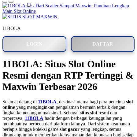
11BOLA
LOGIN
DAFTAR
11BOLA: Situs Slot Online
Resmi dengan RTP Tertinggi &
Maxwin Terbesar 2026
Selamat datang di
11BOLA
, destinasi utama bagi para pencinta
slot
online
yang menginginkan pengalaman bermain terbaik dengan
tingkat kemenangan maksimal. Sebagai
situs slot
resmi dan
terpercaya,
11BOLA
hadir dengan berbagai keunggulan yang
membuatnya berbeda dari platform lainnya. Dari sistem keamanan
berlapis hingga koleksi game
slot gacor
yang lengkap, semua
dirancang untuk memberikan kenyamanan dan kepuasan bagi setiap