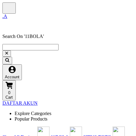
Search On '11BOLA'
Account
0
Cart
DAFTAR AKUN
Explore Categories
Popular Products