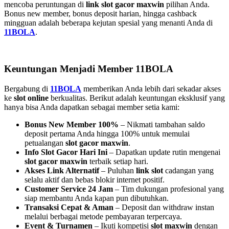
mencoba peruntungan di
link slot gacor maxwin
pilihan Anda.
Bonus new member, bonus deposit harian, hingga cashback
mingguan adalah beberapa kejutan spesial yang menanti Anda di
11BOLA
.
Keuntungan Menjadi Member 11BOLA
Bergabung di
11BOLA
memberikan Anda lebih dari sekadar akses
ke
slot online
berkualitas. Berikut adalah keuntungan eksklusif yang
hanya bisa Anda dapatkan sebagai member setia kami:
Bonus New Member 100%
– Nikmati tambahan saldo
deposit pertama Anda hingga 100% untuk memulai
petualangan
slot gacor maxwin
.
Info Slot Gacor Hari Ini
– Dapatkan update rutin mengenai
slot gacor maxwin
terbaik setiap hari.
Akses Link Alternatif
– Puluhan
link slot
cadangan yang
selalu aktif dan bebas blokir internet positif.
Customer Service 24 Jam
– Tim dukungan profesional yang
siap membantu Anda kapan pun dibutuhkan.
Transaksi Cepat & Aman
– Deposit dan withdraw instan
melalui berbagai metode pembayaran terpercaya.
Event & Turnamen
– Ikuti kompetisi
slot maxwin
dengan