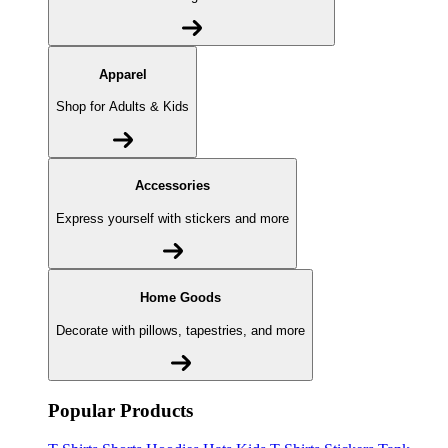
Apparel
Shop for Adults & Kids
Accessories
Express yourself with stickers and more
Home Goods
Decorate with pillows, tapestries, and more
Popular Products