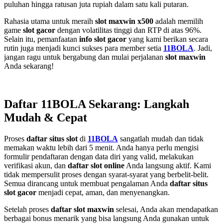
puluhan hingga ratusan juta rupiah dalam satu kali putaran.
Rahasia utama untuk meraih
slot maxwin x500
adalah memilih
game
slot gacor
dengan volatilitas tinggi dan RTP di atas 96%.
Selain itu, pemanfaatan
info slot gacor
yang kami berikan secara
rutin juga menjadi kunci sukses para member setia
11BOLA
. Jadi,
jangan ragu untuk bergabung dan mulai perjalanan
slot maxwin
Anda sekarang!
Daftar 11BOLA Sekarang: Langkah
Mudah & Cepat
Proses
daftar situs slot
di
11BOLA
sangatlah mudah dan tidak
memakan waktu lebih dari 5 menit. Anda hanya perlu mengisi
formulir pendaftaran dengan data diri yang valid, melakukan
verifikasi akun, dan
daftar slot online
Anda langsung aktif. Kami
tidak mempersulit proses dengan syarat-syarat yang berbelit-belit.
Semua dirancang untuk membuat pengalaman Anda
daftar situs
slot gacor
menjadi cepat, aman, dan menyenangkan.
Setelah proses
daftar slot maxwin
selesai, Anda akan mendapatkan
berbagai bonus menarik yang bisa langsung Anda gunakan untuk