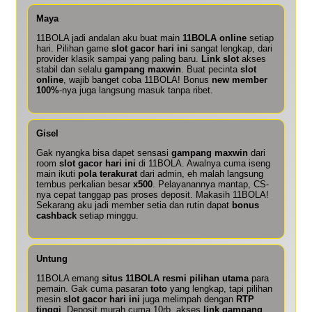
Maya
11BOLA jadi andalan aku buat main
11BOLA online
setiap
hari. Pilihan game
slot gacor hari ini
sangat lengkap, dari
provider klasik sampai yang paling baru.
Link slot
akses
stabil dan selalu
gampang maxwin
. Buat pecinta
slot
online
, wajib banget coba 11BOLA! Bonus
new member
100%
-nya juga langsung masuk tanpa ribet.
Gisel
Gak nyangka bisa dapet sensasi
gampang maxwin
dari
room
slot gacor hari ini
di 11BOLA. Awalnya cuma iseng
main ikuti
pola terakurat
dari admin, eh malah langsung
tembus perkalian besar
x500
. Pelayanannya mantap, CS-
nya cepat tanggap pas proses deposit. Makasih 11BOLA!
Sekarang aku jadi member setia dan rutin dapat
bonus
cashback
setiap minggu.
Untung
11BOLA emang
situs 11BOLA resmi pilihan utama
para
pemain. Gak cuma pasaran
toto
yang lengkap, tapi pilihan
mesin
slot gacor hari ini
juga melimpah dengan
RTP
tinggi
. Deposit murah cuma 10rb, akses
link gampang