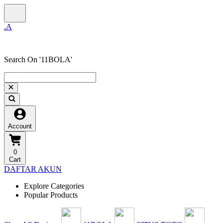
Search On '11BOLA'
Account
0
Cart
DAFTAR AKUN
Explore Categories
Popular Products