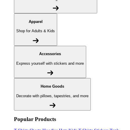
Apparel
Shop for Adults & Kids
Accessories
Express yourself with stickers and more
Home Goods
Decorate with pillows, tapestries, and more
Popular Products