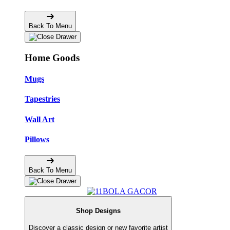
Back To Menu
Home Goods
Mugs
Tapestries
Wall Art
Pillows
Back To Menu
Shop Designs
Discover a classic design or new favorite artist