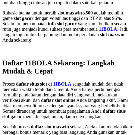
puluhan hingga ratusan juta rupiah dalam satu kali putaran.
Rahasia utama untuk meraih
slot maxwin x500
adalah memilih
game
slot gacor
dengan volatilitas tinggi dan RTP di atas 96%.
Selain itu, pemanfaatan
info slot gacor
yang kami berikan secara
rutin juga menjadi kunci sukses para member setia
11BOLA
. Jadi,
jangan ragu untuk bergabung dan mulai perjalanan
slot maxwin
Anda sekarang!
Daftar 11BOLA Sekarang: Langkah
Mudah & Cepat
Proses
daftar situs slot
di
11BOLA
sangatlah mudah dan tidak
memakan waktu lebih dari 5 menit. Anda hanya perlu mengisi
formulir pendaftaran dengan data diri yang valid, melakukan
verifikasi akun, dan
daftar slot online
Anda langsung aktif. Kami
tidak mempersulit proses dengan syarat-syarat yang berbelit-belit.
Semua dirancang untuk membuat pengalaman Anda
daftar situs
slot gacor
menjadi cepat, aman, dan menyenangkan.
Setelah proses
daftar slot maxwin
selesai, Anda akan mendapatkan
berbagai bonus menarik yang bisa langsung Anda gunakan untuk