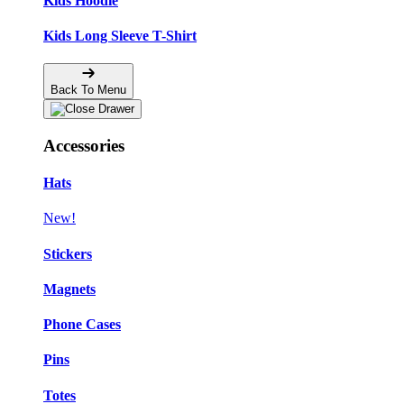
Kids Hoodie
Kids Long Sleeve T-Shirt
Back To Menu
Accessories
Hats
New!
Stickers
Magnets
Phone Cases
Pins
Totes