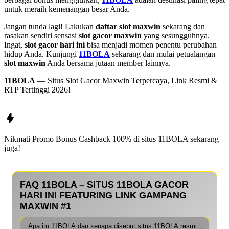
untuk meraih kemenangan besar Anda.
Jangan tunda lagi! Lakukan
daftar slot maxwin
sekarang dan
rasakan sendiri sensasi
slot gacor maxwin
yang sesungguhnya.
Ingat,
slot gacor hari ini
bisa menjadi momen penentu perubahan
hidup Anda. Kunjungi
11BOLA
sekarang dan mulai petualangan
slot maxwin
Anda bersama jutaan member lainnya.
11BOLA
— Situs Slot Gacor Maxwin Terpercaya, Link Resmi &
RTP Tertinggi 2026!
Nikmati Promo Bonus Cashback 100% di situs
11BOLA
sekarang
juga!
FAQ 11BOLA – SITUS 11BOLA GACOR
HARI INI FEATURING LINK GAMPANG
MAXWIN #1
Apa itu 11BOLA dan kenapa disebut situs 11BOLA resmi