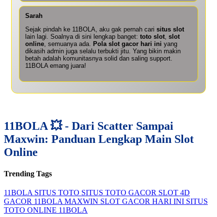
Sarah
Sejak pindah ke 11BOLA, aku gak pernah cari
situs slot
lain lagi. Soalnya di sini lengkap banget:
toto slot
,
slot
online
, semuanya ada.
Pola slot gacor hari ini
yang
dikasih admin juga selalu terbukti jitu. Yang bikin makin
betah adalah komunitasnya solid dan saling support.
11BOLA emang juara!
11BOLA 💥 - Dari Scatter Sampai
Maxwin: Panduan Lengkap Main Slot
Online
Trending Tags
11BOLA
SITUS TOTO
SITUS TOTO GACOR
SLOT 4D
GACOR
11BOLA MAXWIN
SLOT GACOR HARI INI
SITUS
TOTO ONLINE
11BOLA