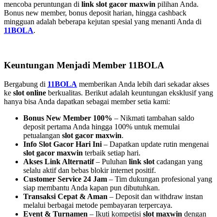
mencoba peruntungan di
link slot gacor maxwin
pilihan Anda.
Bonus new member, bonus deposit harian, hingga cashback
mingguan adalah beberapa kejutan spesial yang menanti Anda di
11BOLA
.
Keuntungan Menjadi Member 11BOLA
Bergabung di
11BOLA
memberikan Anda lebih dari sekadar akses
ke
slot online
berkualitas. Berikut adalah keuntungan eksklusif yang
hanya bisa Anda dapatkan sebagai member setia kami:
Bonus New Member 100%
– Nikmati tambahan saldo
deposit pertama Anda hingga 100% untuk memulai
petualangan
slot gacor maxwin
.
Info Slot Gacor Hari Ini
– Dapatkan update rutin mengenai
slot gacor maxwin
terbaik setiap hari.
Akses Link Alternatif
– Puluhan
link slot
cadangan yang
selalu aktif dan bebas blokir internet positif.
Customer Service 24 Jam
– Tim dukungan profesional yang
siap membantu Anda kapan pun dibutuhkan.
Transaksi Cepat & Aman
– Deposit dan withdraw instan
melalui berbagai metode pembayaran terpercaya.
Event & Turnamen
– Ikuti kompetisi
slot maxwin
dengan