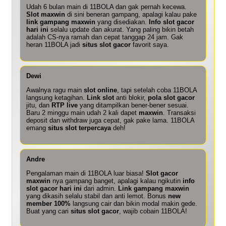
Udah 6 bulan main di 11BOLA dan gak pernah kecewa.
Slot maxwin
di sini beneran gampang, apalagi kalau pake
link gampang maxwin
yang disediakan.
Info slot gacor
hari ini
selalu update dan akurat. Yang paling bikin betah
adalah CS-nya ramah dan cepat tanggap 24 jam. Gak
heran 11BOLA jadi
situs slot gacor
favorit saya.
Dewi
Awalnya ragu main
slot online
, tapi setelah coba 11BOLA
langsung ketagihan.
Link slot
anti blokir,
pola slot gacor
jitu, dan
RTP live
yang ditampilkan bener-bener sesuai.
Baru 2 minggu main udah 2 kali dapet
maxwin
. Transaksi
deposit dan withdraw juga cepat, gak pake lama. 11BOLA
emang
situs slot terpercaya
deh!
Andre
Pengalaman main di 11BOLA luar biasa!
Slot gacor
maxwin
nya gampang banget, apalagi kalau ngikutin
info
slot gacor hari ini
dari admin.
Link gampang maxwin
yang dikasih selalu stabil dan anti lemot. Bonus
new
member 100%
langsung cair dan bikin modal makin gede.
Buat yang cari
situs slot gacor
, wajib cobain 11BOLA!