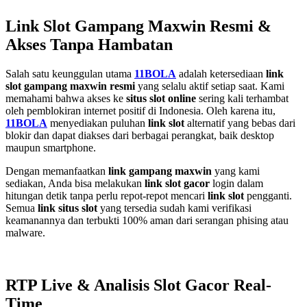
Link Slot Gampang Maxwin Resmi &
Akses Tanpa Hambatan
Salah satu keunggulan utama
11BOLA
adalah ketersediaan
link
slot gampang maxwin resmi
yang selalu aktif setiap saat. Kami
memahami bahwa akses ke
situs slot online
sering kali terhambat
oleh pemblokiran internet positif di Indonesia. Oleh karena itu,
11BOLA
menyediakan puluhan
link slot
alternatif yang bebas dari
blokir dan dapat diakses dari berbagai perangkat, baik desktop
maupun smartphone.
Dengan memanfaatkan
link gampang maxwin
yang kami
sediakan, Anda bisa melakukan
link slot gacor
login dalam
hitungan detik tanpa perlu repot-repot mencari
link slot
pengganti.
Semua
link situs slot
yang tersedia sudah kami verifikasi
keamanannya dan terbukti 100% aman dari serangan phising atau
malware.
RTP Live & Analisis Slot Gacor Real-
Time