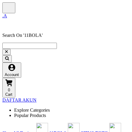
Search On '11BOLA'
Account
0
Cart
DAFTAR AKUN
Explore Categories
Popular Products