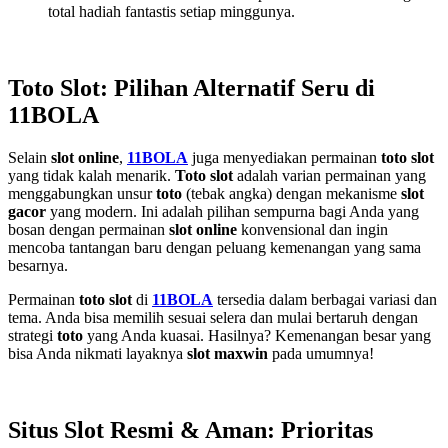
total hadiah fantastis setiap minggunya.
Toto Slot: Pilihan Alternatif Seru di
11BOLA
Selain
slot online
,
11BOLA
juga menyediakan permainan
toto slot
yang tidak kalah menarik.
Toto slot
adalah varian permainan yang
menggabungkan unsur
toto
(tebak angka) dengan mekanisme
slot
gacor
yang modern. Ini adalah pilihan sempurna bagi Anda yang
bosan dengan permainan
slot online
konvensional dan ingin
mencoba tantangan baru dengan peluang kemenangan yang sama
besarnya.
Permainan
toto slot
di
11BOLA
tersedia dalam berbagai variasi dan
tema. Anda bisa memilih sesuai selera dan mulai bertaruh dengan
strategi
toto
yang Anda kuasai. Hasilnya? Kemenangan besar yang
bisa Anda nikmati layaknya
slot maxwin
pada umumnya!
Situs Slot Resmi & Aman: Prioritas