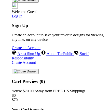
Welcome Guest!
Log In
Sign Up
Create an account to save your favorite designs for viewing
anytime, on any device.
Create an Account
Artist Sign Up
About TeePublic
Social
Responsibility
Create Account
Cart Preview (0)
You're
$70.00
Away from
FREE US Shipping!
$0
$70
Your Cart is empty...