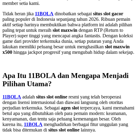
member setia kami.
Tidak heran jika
11BOLA
dinobatkan sebagai
situs slot gacor
paling populer di Indonesia sepanjang tahun 2026. Ribuan pemain
aktif setiap harinya membuktikan bahwa platform ini adalah pilihan
paling tepat untuk meraih
slot maxwin
dengan RTP (Return to
Player) super tinggi yang mencapai angka fantastis. Dengan koleksi
game dari provider terkemuka dunia, setiap putaran yang Anda
lakukan memiliki peluang besar untuk menghasilkan
slot maxwin
x500
hingga jackpot progresif yang mengubah hidup dalam sekejap.
Apa Itu 11BOLA dan Mengapa Menjadi
Pilihan Utama?
11BOLA
adalah
situs slot online
resmi yang telah beroperasi
dengan lisensi internasional dan diawasi langsung oleh otoritas
perjudian terkemuka. Sebagai
agen slot
terpercaya, kami memahami
betul apa yang dibutuhkan oleh para pemain modern: keamanan,
kenyamanan, dan tentu saja peluang kemenangan besar. Oleh
karena itu,
11BOLA
menghadirkan berbagai fitur unggulan yang
tidak bisa ditemukan di
situs slot online
lainnya.