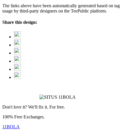
The links above have been automatically generated based on tag
usage by third-party designers on the TeePublic platform.
Share this design:
Don't love it? We'll fix it. For free.
100% Free Exchanges.
11BOLA