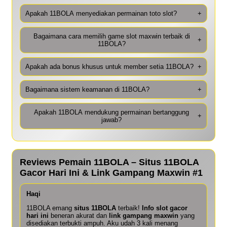
Apakah 11BOLA menyediakan permainan toto slot?
+
Bagaimana cara memilih game slot maxwin terbaik di
+
11BOLA?
Apakah ada bonus khusus untuk member setia 11BOLA?
+
Bagaimana sistem keamanan di 11BOLA?
+
Apakah 11BOLA mendukung permainan bertanggung
+
jawab?
Reviews Pemain 11BOLA – Situs 11BOLA
Gacor Hari Ini & Link Gampang Maxwin #1
Haqi
11BOLA emang
situs 11BOLA
terbaik!
Info slot gacor
hari ini
beneran akurat dan
link gampang maxwin
yang
disediakan terbukti ampuh. Aku udah 3 kali menang