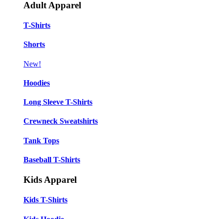
Adult Apparel
T-Shirts
Shorts
New!
Hoodies
Long Sleeve T-Shirts
Crewneck Sweatshirts
Tank Tops
Baseball T-Shirts
Kids Apparel
Kids T-Shirts