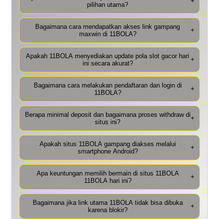
+
pilihan utama?
Bagaimana cara mendapatkan akses link gampang
+
maxwin di 11BOLA?
Apakah 11BOLA menyediakan update pola slot gacor hari
+
ini secara akurat?
Bagaimana cara melakukan pendaftaran dan login di
+
11BOLA?
Berapa minimal deposit dan bagaimana proses withdraw di
+
situs ini?
Apakah situs 11BOLA gampang diakses melalui
+
smartphone Android?
Apa keuntungan memilih bermain di situs 11BOLA
+
11BOLA hari ini?
Bagaimana jika link utama 11BOLA tidak bisa dibuka
+
karena blokir?