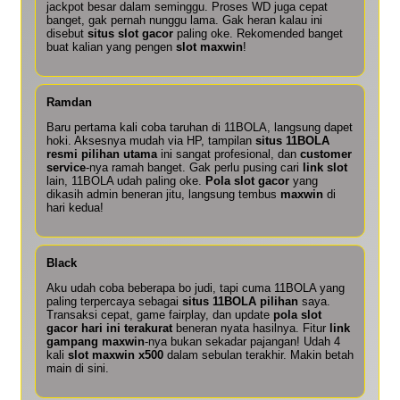
jackpot besar dalam seminggu. Proses WD juga cepat
banget, gak pernah nunggu lama. Gak heran kalau ini
disebut
situs slot gacor
paling oke. Rekomended banget
buat kalian yang pengen
slot maxwin
!
Ramdan
Baru pertama kali coba taruhan di 11BOLA, langsung dapet
hoki. Aksesnya mudah via HP, tampilan
situs 11BOLA
resmi pilihan utama
ini sangat profesional, dan
customer
service
-nya ramah banget. Gak perlu pusing cari
link slot
lain, 11BOLA udah paling oke.
Pola slot gacor
yang
dikasih admin beneran jitu, langsung tembus
maxwin
di
hari kedua!
Black
Aku udah coba beberapa bo judi, tapi cuma 11BOLA yang
paling terpercaya sebagai
situs 11BOLA pilihan
saya.
Transaksi cepat, game fairplay, dan update
pola slot
gacor hari ini terakurat
beneran nyata hasilnya. Fitur
link
gampang maxwin
-nya bukan sekadar pajangan! Udah 4
kali
slot maxwin x500
dalam sebulan terakhir. Makin betah
main di sini.