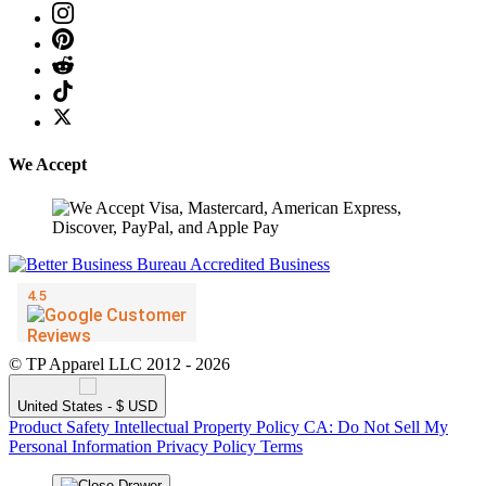
We Accept
© TP Apparel LLC 2012 - 2026
United States - $ USD
Product Safety
Intellectual Property Policy
CA: Do Not Sell My
Personal Information
Privacy Policy
Terms