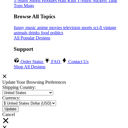
T-Shirts
Shorts
Hoodies
Hats
Kids T-Shirts
Stickers
Tank
Tops
Mugs
Browse All Topics
funny
music
anime
movies
television
sports
sci-fi
vintage
animals
drinks
food
politics
All Popular Designs
Support
Order Status
FAQ
Contact Us
Shop All Designs
Update Your Browsing Preferences
Shipping Country:
Currency:
Cancel