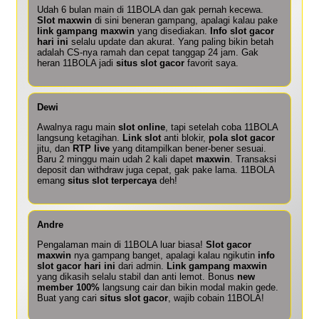
Udah 6 bulan main di 11BOLA dan gak pernah kecewa.
Slot maxwin
di sini beneran gampang, apalagi kalau pake
link gampang maxwin
yang disediakan.
Info slot gacor
hari ini
selalu update dan akurat. Yang paling bikin betah
adalah CS-nya ramah dan cepat tanggap 24 jam. Gak
heran 11BOLA jadi
situs slot gacor
favorit saya.
Dewi
Awalnya ragu main
slot online
, tapi setelah coba 11BOLA
langsung ketagihan.
Link slot
anti blokir,
pola slot gacor
jitu, dan
RTP live
yang ditampilkan bener-bener sesuai.
Baru 2 minggu main udah 2 kali dapet
maxwin
. Transaksi
deposit dan withdraw juga cepat, gak pake lama. 11BOLA
emang
situs slot terpercaya
deh!
Andre
Pengalaman main di 11BOLA luar biasa!
Slot gacor
maxwin
nya gampang banget, apalagi kalau ngikutin
info
slot gacor hari ini
dari admin.
Link gampang maxwin
yang dikasih selalu stabil dan anti lemot. Bonus
new
member 100%
langsung cair dan bikin modal makin gede.
Buat yang cari
situs slot gacor
, wajib cobain 11BOLA!