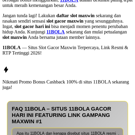
untuk meraih kemenangan besar Anda.
Jangan tunda lagi! Lakukan
daftar slot maxwin
sekarang dan
rasakan sendiri sensasi
slot gacor maxwin
yang sesungguhnya.
Ingat,
slot gacor hari ini
bisa menjadi momen penentu perubahan
hidup Anda. Kunjungi
11BOLA
sekarang dan mulai petualangan
slot maxwin
Anda bersama jutaan member lainnya.
11BOLA
— Situs Slot Gacor Maxwin Terpercaya, Link Resmi &
RTP Tertinggi 2026!
Nikmati Promo Bonus Cashback 100% di situs
11BOLA
sekarang
juga!
FAQ 11BOLA – SITUS 11BOLA GACOR
HARI INI FEATURING LINK GAMPANG
MAXWIN #1
Apa itu 11BOLA dan kenapa disebut situs 11BOLA resmi