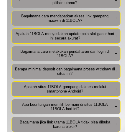
+
pilihan utama?
Bagaimana cara mendapatkan akses link gampang
+
maxwin di 11BOLA?
Apakah 11BOLA menyediakan update pola slot gacor hari
+
ini secara akurat?
Bagaimana cara melakukan pendaftaran dan login di
+
11BOLA?
Berapa minimal deposit dan bagaimana proses withdraw di
+
situs ini?
Apakah situs 11BOLA gampang diakses melalui
+
smartphone Android?
Apa keuntungan memilih bermain di situs 11BOLA
+
11BOLA hari ini?
Bagaimana jika link utama 11BOLA tidak bisa dibuka
+
karena blokir?