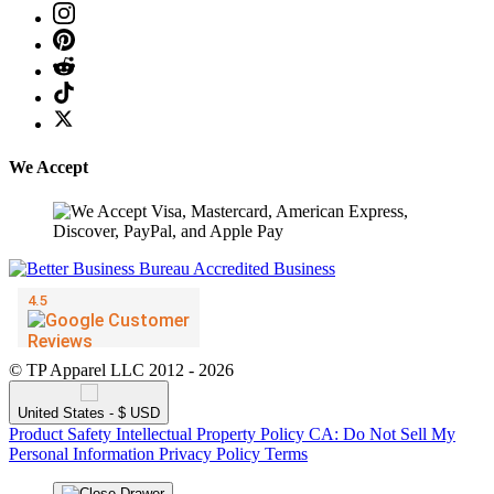
We Accept
© TP Apparel LLC 2012 - 2026
United States - $ USD
Product Safety
Intellectual Property Policy
CA: Do Not Sell My
Personal Information
Privacy Policy
Terms