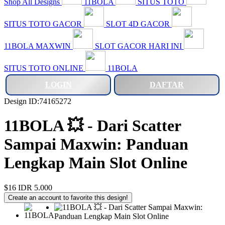
Shop All Designs
11BOLA
SITUS TOTO
SITUS TOTO GACOR
SLOT 4D GACOR
11BOLA MAXWIN
SLOT GACOR HARI INI
SITUS TOTO ONLINE
11BOLA
LOGIN
DAFTAR
Design ID:74165272
11BOLA 💥 - Dari Scatter
Sampai Maxwin: Panduan
Lengkap Main Slot Online
$16
IDR 5.000
Create an account to favorite this design!