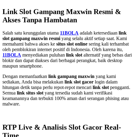
Link Slot Gampang Maxwin Resmi &
Akses Tanpa Hambatan
Salah satu keunggulan utama
11BOLA
adalah ketersediaan
link
slot gampang maxwin resmi
yang selalu aktif setiap saat. Kami
memahami bahwa akses ke
situs slot online
sering kali terhambat
oleh pemblokiran internet positif di Indonesia. Oleh karena itu,
11BOLA
menyediakan puluhan
link slot
alternatif yang bebas dari
blokir dan dapat diakses dari berbagai perangkat, baik desktop
maupun smartphone.
Dengan memanfaatkan
link gampang maxwin
yang kami
sediakan, Anda bisa melakukan
link slot gacor
login dalam
hitungan detik tanpa perlu repot-repot mencari
link slot
pengganti.
Semua
link situs slot
yang tersedia sudah kami verifikasi
keamanannya dan terbukti 100% aman dari serangan phising atau
malware.
RTP Live & Analisis Slot Gacor Real-
Time