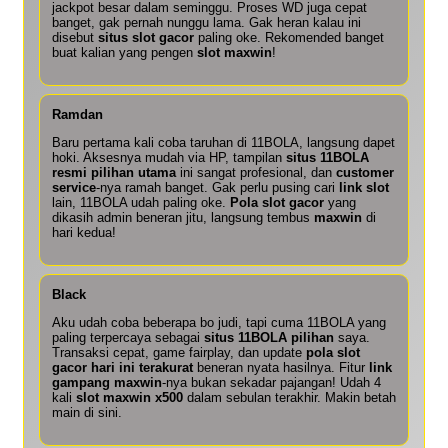
jackpot besar dalam seminggu. Proses WD juga cepat
banget, gak pernah nunggu lama. Gak heran kalau ini
disebut
situs slot gacor
paling oke. Rekomended banget
buat kalian yang pengen
slot maxwin
!
Ramdan
Baru pertama kali coba taruhan di 11BOLA, langsung dapet
hoki. Aksesnya mudah via HP, tampilan
situs 11BOLA
resmi pilihan utama
ini sangat profesional, dan
customer
service
-nya ramah banget. Gak perlu pusing cari
link slot
lain, 11BOLA udah paling oke.
Pola slot gacor
yang
dikasih admin beneran jitu, langsung tembus
maxwin
di
hari kedua!
Black
Aku udah coba beberapa bo judi, tapi cuma 11BOLA yang
paling terpercaya sebagai
situs 11BOLA pilihan
saya.
Transaksi cepat, game fairplay, dan update
pola slot
gacor hari ini terakurat
beneran nyata hasilnya. Fitur
link
gampang maxwin
-nya bukan sekadar pajangan! Udah 4
kali
slot maxwin x500
dalam sebulan terakhir. Makin betah
main di sini.