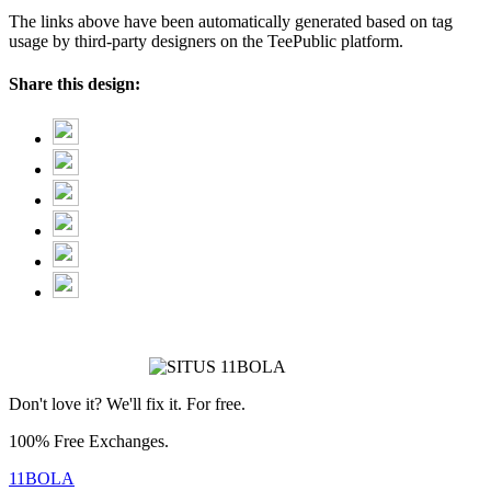
The links above have been automatically generated based on tag
usage by third-party designers on the TeePublic platform.
Share this design:
Don't love it? We'll fix it. For free.
100% Free Exchanges.
11BOLA