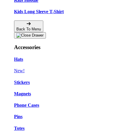
Kids Hoodie
Kids Long Sleeve T-Shirt
Back To Menu
Accessories
Hats
New!
Stickers
Magnets
Phone Cases
Pins
Totes