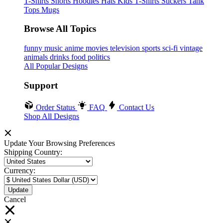
T-Shirts
Shorts
Hoodies
Hats
Kids T-Shirts
Stickers
Tank
Tops
Mugs
Browse All Topics
funny
music
anime
movies
television
sports
sci-fi
vintage
animals
drinks
food
politics
All Popular Designs
Support
Order Status
FAQ
Contact Us
Shop All Designs
Update Your Browsing Preferences
Shipping Country:
Currency:
Cancel