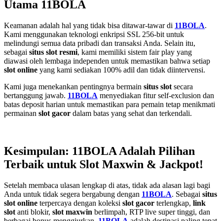
Utama 11BOLA
Keamanan adalah hal yang tidak bisa ditawar-tawar di
11BOLA
.
Kami menggunakan teknologi enkripsi SSL 256-bit untuk
melindungi semua data pribadi dan transaksi Anda. Selain itu,
sebagai
situs slot resmi
, kami memiliki sistem fair play yang
diawasi oleh lembaga independen untuk memastikan bahwa setiap
slot online
yang kami sediakan 100% adil dan tidak diintervensi.
Kami juga menekankan pentingnya bermain
situs slot
secara
bertanggung jawab.
11BOLA
menyediakan fitur self-exclusion dan
batas deposit harian untuk memastikan para pemain tetap menikmati
permainan
slot gacor
dalam batas yang sehat dan terkendali.
Kesimpulan: 11BOLA Adalah Pilihan
Terbaik untuk Slot Maxwin & Jackpot!
Setelah membaca ulasan lengkap di atas, tidak ada alasan lagi bagi
Anda untuk tidak segera bergabung dengan
11BOLA
. Sebagai
situs
slot online
terpercaya dengan koleksi
slot gacor
terlengkap,
link
slot
anti blokir,
slot maxwin
berlimpah, RTP live super tinggi, dan
berbagai bonus menggiurkan,
11BOLA
adalah destinasi paling tepat