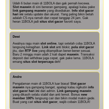
Udah 6 bulan main di 11BOLA dan gak pernah kecewa.
Slot maxwin
di sini beneran gampang, apalagi kalau pake
link gampang maxwin
yang disediakan.
Info slot gacor
hari ini
selalu update dan akurat. Yang paling bikin betah
adalah CS-nya ramah dan cepat tanggap 24 jam. Gak
heran 11BOLA jadi
situs slot gacor
favorit saya.
Dewi
Awalnya ragu main
slot online
, tapi setelah coba 11BOLA
langsung ketagihan.
Link slot
anti blokir,
pola slot gacor
jitu, dan
RTP live
yang ditampilkan bener-bener sesuai.
Baru 2 minggu main udah 2 kali dapet
maxwin
. Transaksi
deposit dan withdraw juga cepat, gak pake lama. 11BOLA
emang
situs slot terpercaya
deh!
Andre
Pengalaman main di 11BOLA luar biasa!
Slot gacor
maxwin
nya gampang banget, apalagi kalau ngikutin
info
slot gacor hari ini
dari admin.
Link gampang maxwin
yang dikasih selalu stabil dan anti lemot. Bonus
new
member 100%
langsung cair dan bikin modal makin gede.
Buat yang cari
situs slot gacor
, wajib cobain 11BOLA!