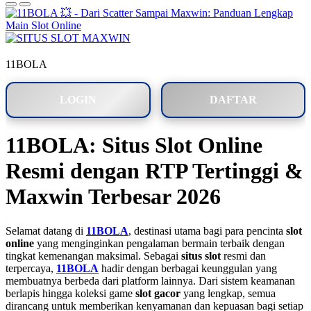
11BOLA
LOGIN
DAFTAR
11BOLA: Situs Slot Online
Resmi dengan RTP Tertinggi &
Maxwin Terbesar 2026
Selamat datang di
11BOLA
, destinasi utama bagi para pencinta
slot
online
yang menginginkan pengalaman bermain terbaik dengan
tingkat kemenangan maksimal. Sebagai
situs slot
resmi dan
terpercaya,
11BOLA
hadir dengan berbagai keunggulan yang
membuatnya berbeda dari platform lainnya. Dari sistem keamanan
berlapis hingga koleksi game
slot gacor
yang lengkap, semua
dirancang untuk memberikan kenyamanan dan kepuasan bagi setiap