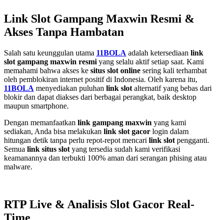
Link Slot Gampang Maxwin Resmi &
Akses Tanpa Hambatan
Salah satu keunggulan utama
11BOLA
adalah ketersediaan
link
slot gampang maxwin resmi
yang selalu aktif setiap saat. Kami
memahami bahwa akses ke
situs slot online
sering kali terhambat
oleh pemblokiran internet positif di Indonesia. Oleh karena itu,
11BOLA
menyediakan puluhan
link slot
alternatif yang bebas dari
blokir dan dapat diakses dari berbagai perangkat, baik desktop
maupun smartphone.
Dengan memanfaatkan
link gampang maxwin
yang kami
sediakan, Anda bisa melakukan
link slot gacor
login dalam
hitungan detik tanpa perlu repot-repot mencari
link slot
pengganti.
Semua
link situs slot
yang tersedia sudah kami verifikasi
keamanannya dan terbukti 100% aman dari serangan phising atau
malware.
RTP Live & Analisis Slot Gacor Real-
Time