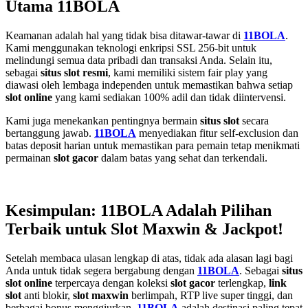
Utama 11BOLA
Keamanan adalah hal yang tidak bisa ditawar-tawar di
11BOLA
.
Kami menggunakan teknologi enkripsi SSL 256-bit untuk
melindungi semua data pribadi dan transaksi Anda. Selain itu,
sebagai
situs slot resmi
, kami memiliki sistem fair play yang
diawasi oleh lembaga independen untuk memastikan bahwa setiap
slot online
yang kami sediakan 100% adil dan tidak diintervensi.
Kami juga menekankan pentingnya bermain
situs slot
secara
bertanggung jawab.
11BOLA
menyediakan fitur self-exclusion dan
batas deposit harian untuk memastikan para pemain tetap menikmati
permainan
slot gacor
dalam batas yang sehat dan terkendali.
Kesimpulan: 11BOLA Adalah Pilihan
Terbaik untuk Slot Maxwin & Jackpot!
Setelah membaca ulasan lengkap di atas, tidak ada alasan lagi bagi
Anda untuk tidak segera bergabung dengan
11BOLA
. Sebagai
situs
slot online
terpercaya dengan koleksi
slot gacor
terlengkap,
link
slot
anti blokir,
slot maxwin
berlimpah, RTP live super tinggi, dan
berbagai bonus menggiurkan,
11BOLA
adalah destinasi paling tepat