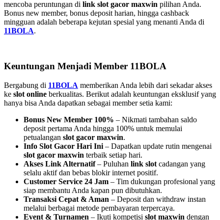
mencoba peruntungan di
link slot gacor maxwin
pilihan Anda.
Bonus new member, bonus deposit harian, hingga cashback
mingguan adalah beberapa kejutan spesial yang menanti Anda di
11BOLA
.
Keuntungan Menjadi Member 11BOLA
Bergabung di
11BOLA
memberikan Anda lebih dari sekadar akses
ke
slot online
berkualitas. Berikut adalah keuntungan eksklusif yang
hanya bisa Anda dapatkan sebagai member setia kami:
Bonus New Member 100%
– Nikmati tambahan saldo
deposit pertama Anda hingga 100% untuk memulai
petualangan
slot gacor maxwin
.
Info Slot Gacor Hari Ini
– Dapatkan update rutin mengenai
slot gacor maxwin
terbaik setiap hari.
Akses Link Alternatif
– Puluhan
link slot
cadangan yang
selalu aktif dan bebas blokir internet positif.
Customer Service 24 Jam
– Tim dukungan profesional yang
siap membantu Anda kapan pun dibutuhkan.
Transaksi Cepat & Aman
– Deposit dan withdraw instan
melalui berbagai metode pembayaran terpercaya.
Event & Turnamen
– Ikuti kompetisi
slot maxwin
dengan