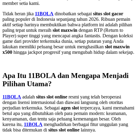
member setia kami.
Tidak heran jika
11BOLA
dinobatkan sebagai
situs slot gacor
paling populer di Indonesia sepanjang tahun 2026. Ribuan pemain
aktif setiap harinya membuktikan bahwa platform ini adalah pilihan
paling tepat untuk meraih
slot maxwin
dengan RTP (Return to
Player) super tinggi yang mencapai angka fantastis. Dengan koleksi
game dari provider terkemuka dunia, setiap putaran yang Anda
lakukan memiliki peluang besar untuk menghasilkan
slot maxwin
x500
hingga jackpot progresif yang mengubah hidup dalam sekejap.
Apa Itu 11BOLA dan Mengapa Menjadi
Pilihan Utama?
11BOLA
adalah
situs slot online
resmi yang telah beroperasi
dengan lisensi internasional dan diawasi langsung oleh otoritas
perjudian terkemuka. Sebagai
agen slot
terpercaya, kami memahami
betul apa yang dibutuhkan oleh para pemain modern: keamanan,
kenyamanan, dan tentu saja peluang kemenangan besar. Oleh
karena itu,
11BOLA
menghadirkan berbagai fitur unggulan yang
tidak bisa ditemukan di
situs slot online
lainnya.