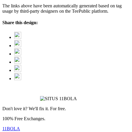
The links above have been automatically generated based on tag
usage by third-party designers on the TeePublic platform.
Share this design:
Don't love it? We'll fix it. For free.
100% Free Exchanges.
11BOLA