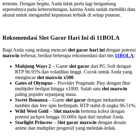
tertentu. Dengan begitu, Anda tidak perlu lagi bergantung
sepenuhnya pada keberuntungan, karena Anda sudah memiliki data
akurat untuk mengambil keputusan terbaik di setiap putaran.
Rekomendasi Slot Gacor Hari Ini di 11BOLA
Bagi Anda yang sedang mencari
slot gacor hari ini
dengan potensi
maxwin
terbesar, berikut beberapa rekomendasi dari tim
11BOLA
:
Mahjong Ways 2
– Game
slot gacor
dari PG Soft dengan
RTP 96.95% dan volatilitas tinggi. Cocok untuk Anda yang
mengincar
slot maxwin x500
.
Gates of Olympus
– Provider Pragmatic Play dengan fitur
multiplier berlipat hingga x1000. Salah satu
slot maxwin
paling populer sepanjang masa.
Sweet Bonanza
– Game
slot gacor
dengan mekanisme
tumbler dan free spin berlimpah. RTP stabil di angka 96.51%.
Wild West Gold
–
Slot maxwin
bertema koboi dengan
potensi jackpot hingga 10.000x lipat dari taruhan Anda.
Starlight Princess
–
Slot gacor maxwin
dengan desain
anime dan multiplier progresif yang meledak-ledak.