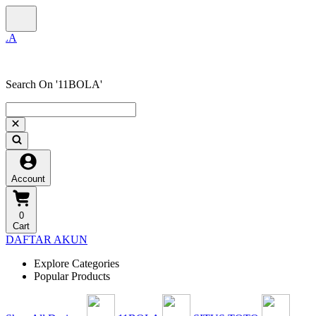
Search On '11BOLA'
Account
0
Cart
DAFTAR AKUN
Explore Categories
Popular Products