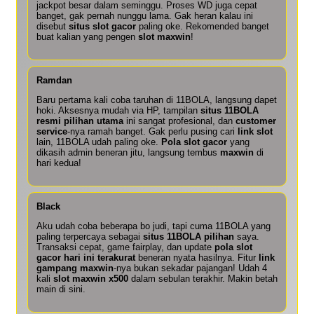
jackpot besar dalam seminggu. Proses WD juga cepat
banget, gak pernah nunggu lama. Gak heran kalau ini
disebut
situs slot gacor
paling oke. Rekomended banget
buat kalian yang pengen
slot maxwin
!
Ramdan
Baru pertama kali coba taruhan di 11BOLA, langsung dapet
hoki. Aksesnya mudah via HP, tampilan
situs 11BOLA
resmi pilihan utama
ini sangat profesional, dan
customer
service
-nya ramah banget. Gak perlu pusing cari
link slot
lain, 11BOLA udah paling oke.
Pola slot gacor
yang
dikasih admin beneran jitu, langsung tembus
maxwin
di
hari kedua!
Black
Aku udah coba beberapa bo judi, tapi cuma 11BOLA yang
paling terpercaya sebagai
situs 11BOLA pilihan
saya.
Transaksi cepat, game fairplay, dan update
pola slot
gacor hari ini terakurat
beneran nyata hasilnya. Fitur
link
gampang maxwin
-nya bukan sekadar pajangan! Udah 4
kali
slot maxwin x500
dalam sebulan terakhir. Makin betah
main di sini.