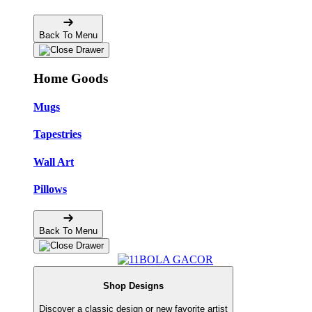
Back To Menu
Home Goods
Mugs
Tapestries
Wall Art
Pillows
Back To Menu
Shop Designs
Discover a classic design or new favorite artist