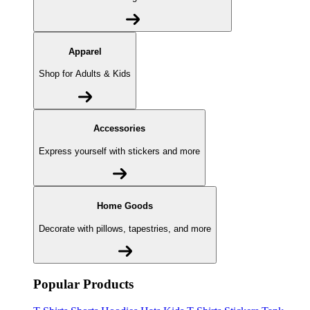
Apparel
Shop for Adults & Kids
Accessories
Express yourself with stickers and more
Home Goods
Decorate with pillows, tapestries, and more
Popular Products