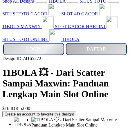
Shop All Designs
11BOLA
SITUS TOTO
SITUS TOTO GACOR
SLOT 4D GACOR
11BOLA MAXWIN
SLOT GACOR HARI INI
SITUS TOTO ONLINE
11BOLA
LOGIN
DAFTAR
Design ID:74165272
11BOLA 💥 - Dari Scatter
Sampai Maxwin: Panduan
Lengkap Main Slot Online
$16
IDR 5.000
Create an account to favorite this design!