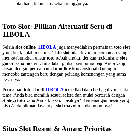
total hadiah fantastis setiap minggunya.
Toto Slot: Pilihan Alternatif Seru di
11BOLA
Selain
slot online
,
11BOLA
juga menyediakan permainan
toto slot
yang tidak kalah menarik.
Toto slot
adalah varian permainan yang
menggabungkan unsur
toto
(tebak angka) dengan mekanisme
slot
gacor
yang modern. Ini adalah pilihan sempurna bagi Anda yang
bosan dengan permainan
slot online
konvensional dan ingin
mencoba tantangan baru dengan peluang kemenangan yang sama
besarnya.
Permainan
toto slot
di
11BOLA
tersedia dalam berbagai variasi dan
tema. Anda bisa memilih sesuai selera dan mulai bertaruh dengan
strategi
toto
yang Anda kuasai. Hasilnya? Kemenangan besar yang
bisa Anda nikmati layaknya
slot maxwin
pada umumnya!
Situs Slot Resmi & Aman: Prioritas