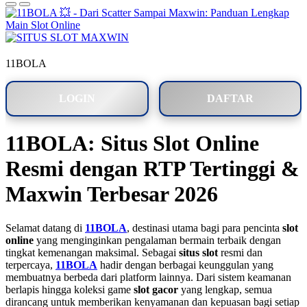
11BOLA
LOGIN
DAFTAR
11BOLA: Situs Slot Online
Resmi dengan RTP Tertinggi &
Maxwin Terbesar 2026
Selamat datang di
11BOLA
, destinasi utama bagi para pencinta
slot
online
yang menginginkan pengalaman bermain terbaik dengan
tingkat kemenangan maksimal. Sebagai
situs slot
resmi dan
terpercaya,
11BOLA
hadir dengan berbagai keunggulan yang
membuatnya berbeda dari platform lainnya. Dari sistem keamanan
berlapis hingga koleksi game
slot gacor
yang lengkap, semua
dirancang untuk memberikan kenyamanan dan kepuasan bagi setiap