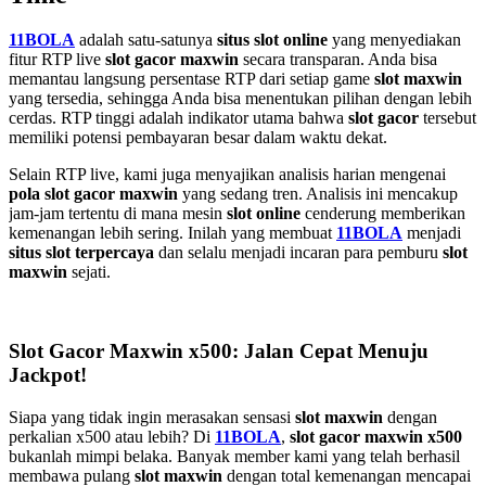
11BOLA
adalah satu-satunya
situs slot online
yang menyediakan
fitur RTP live
slot gacor maxwin
secara transparan. Anda bisa
memantau langsung persentase RTP dari setiap game
slot maxwin
yang tersedia, sehingga Anda bisa menentukan pilihan dengan lebih
cerdas. RTP tinggi adalah indikator utama bahwa
slot gacor
tersebut
memiliki potensi pembayaran besar dalam waktu dekat.
Selain RTP live, kami juga menyajikan analisis harian mengenai
pola slot gacor maxwin
yang sedang tren. Analisis ini mencakup
jam-jam tertentu di mana mesin
slot online
cenderung memberikan
kemenangan lebih sering. Inilah yang membuat
11BOLA
menjadi
situs slot terpercaya
dan selalu menjadi incaran para pemburu
slot
maxwin
sejati.
Slot Gacor Maxwin x500: Jalan Cepat Menuju
Jackpot!
Siapa yang tidak ingin merasakan sensasi
slot maxwin
dengan
perkalian x500 atau lebih? Di
11BOLA
,
slot gacor maxwin x500
bukanlah mimpi belaka. Banyak member kami yang telah berhasil
membawa pulang
slot maxwin
dengan total kemenangan mencapai