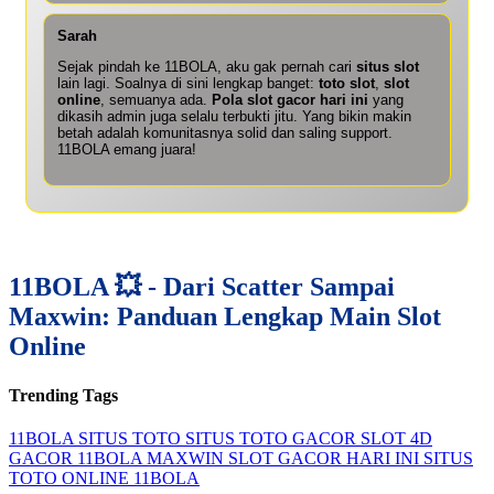
Sarah
Sejak pindah ke 11BOLA, aku gak pernah cari
situs slot
lain lagi. Soalnya di sini lengkap banget:
toto slot
,
slot
online
, semuanya ada.
Pola slot gacor hari ini
yang
dikasih admin juga selalu terbukti jitu. Yang bikin makin
betah adalah komunitasnya solid dan saling support.
11BOLA emang juara!
11BOLA 💥 - Dari Scatter Sampai
Maxwin: Panduan Lengkap Main Slot
Online
Trending Tags
11BOLA
SITUS TOTO
SITUS TOTO GACOR
SLOT 4D
GACOR
11BOLA MAXWIN
SLOT GACOR HARI INI
SITUS
TOTO ONLINE
11BOLA