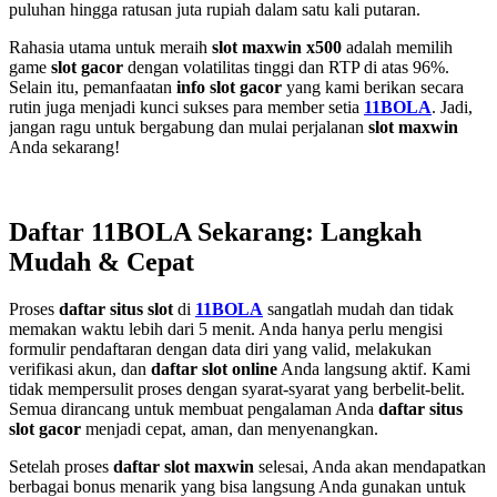
puluhan hingga ratusan juta rupiah dalam satu kali putaran.
Rahasia utama untuk meraih
slot maxwin x500
adalah memilih
game
slot gacor
dengan volatilitas tinggi dan RTP di atas 96%.
Selain itu, pemanfaatan
info slot gacor
yang kami berikan secara
rutin juga menjadi kunci sukses para member setia
11BOLA
. Jadi,
jangan ragu untuk bergabung dan mulai perjalanan
slot maxwin
Anda sekarang!
Daftar 11BOLA Sekarang: Langkah
Mudah & Cepat
Proses
daftar situs slot
di
11BOLA
sangatlah mudah dan tidak
memakan waktu lebih dari 5 menit. Anda hanya perlu mengisi
formulir pendaftaran dengan data diri yang valid, melakukan
verifikasi akun, dan
daftar slot online
Anda langsung aktif. Kami
tidak mempersulit proses dengan syarat-syarat yang berbelit-belit.
Semua dirancang untuk membuat pengalaman Anda
daftar situs
slot gacor
menjadi cepat, aman, dan menyenangkan.
Setelah proses
daftar slot maxwin
selesai, Anda akan mendapatkan
berbagai bonus menarik yang bisa langsung Anda gunakan untuk