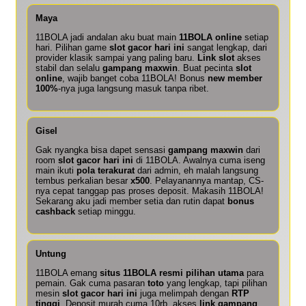
Maya
11BOLA jadi andalan aku buat main
11BOLA online
setiap
hari. Pilihan game
slot gacor hari ini
sangat lengkap, dari
provider klasik sampai yang paling baru.
Link slot
akses
stabil dan selalu
gampang maxwin
. Buat pecinta
slot
online
, wajib banget coba 11BOLA! Bonus
new member
100%
-nya juga langsung masuk tanpa ribet.
Gisel
Gak nyangka bisa dapet sensasi
gampang maxwin
dari
room
slot gacor hari ini
di 11BOLA. Awalnya cuma iseng
main ikuti
pola terakurat
dari admin, eh malah langsung
tembus perkalian besar
x500
. Pelayanannya mantap, CS-
nya cepat tanggap pas proses deposit. Makasih 11BOLA!
Sekarang aku jadi member setia dan rutin dapat
bonus
cashback
setiap minggu.
Untung
11BOLA emang
situs 11BOLA resmi pilihan utama
para
pemain. Gak cuma pasaran
toto
yang lengkap, tapi pilihan
mesin
slot gacor hari ini
juga melimpah dengan
RTP
tinggi
. Deposit murah cuma 10rb, akses
link gampang