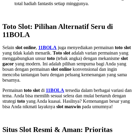
total hadiah fantastis setiap minggunya.
Toto Slot: Pilihan Alternatif Seru di
11BOLA
Selain
slot online
,
11BOLA
juga menyediakan permainan
toto slot
yang tidak kalah menarik.
Toto slot
adalah varian permainan yang
menggabungkan unsur
toto
(tebak angka) dengan mekanisme
slot
gacor
yang modern. Ini adalah pilihan sempurna bagi Anda yang
bosan dengan permainan
slot online
konvensional dan ingin
mencoba tantangan baru dengan peluang kemenangan yang sama
besarnya.
Permainan
toto slot
di
11BOLA
tersedia dalam berbagai variasi dan
tema. Anda bisa memilih sesuai selera dan mulai bertaruh dengan
strategi
toto
yang Anda kuasai. Hasilnya? Kemenangan besar yang
bisa Anda nikmati layaknya
slot maxwin
pada umumnya!
Situs Slot Resmi & Aman: Prioritas