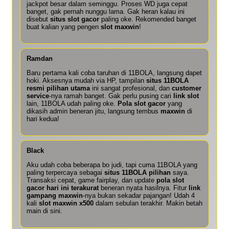
jackpot besar dalam seminggu. Proses WD juga cepat
banget, gak pernah nunggu lama. Gak heran kalau ini
disebut
situs slot gacor
paling oke. Rekomended banget
buat kalian yang pengen
slot maxwin
!
Ramdan
Baru pertama kali coba taruhan di 11BOLA, langsung dapet
hoki. Aksesnya mudah via HP, tampilan
situs 11BOLA
resmi pilihan utama
ini sangat profesional, dan
customer
service
-nya ramah banget. Gak perlu pusing cari
link slot
lain, 11BOLA udah paling oke.
Pola slot gacor
yang
dikasih admin beneran jitu, langsung tembus
maxwin
di
hari kedua!
Black
Aku udah coba beberapa bo judi, tapi cuma 11BOLA yang
paling terpercaya sebagai
situs 11BOLA pilihan
saya.
Transaksi cepat, game fairplay, dan update
pola slot
gacor hari ini terakurat
beneran nyata hasilnya. Fitur
link
gampang maxwin
-nya bukan sekadar pajangan! Udah 4
kali
slot maxwin x500
dalam sebulan terakhir. Makin betah
main di sini.