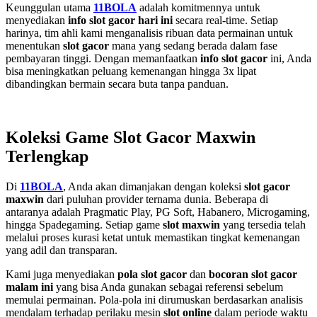
Keunggulan utama
11BOLA
adalah komitmennya untuk
menyediakan
info slot gacor hari ini
secara real-time. Setiap
harinya, tim ahli kami menganalisis ribuan data permainan untuk
menentukan
slot gacor
mana yang sedang berada dalam fase
pembayaran tinggi. Dengan memanfaatkan
info slot gacor
ini, Anda
bisa meningkatkan peluang kemenangan hingga 3x lipat
dibandingkan bermain secara buta tanpa panduan.
Koleksi Game Slot Gacor Maxwin
Terlengkap
Di
11BOLA
, Anda akan dimanjakan dengan koleksi
slot gacor
maxwin
dari puluhan provider ternama dunia. Beberapa di
antaranya adalah Pragmatic Play, PG Soft, Habanero, Microgaming,
hingga Spadegaming. Setiap game
slot maxwin
yang tersedia telah
melalui proses kurasi ketat untuk memastikan tingkat kemenangan
yang adil dan transparan.
Kami juga menyediakan
pola slot gacor
dan
bocoran slot gacor
malam ini
yang bisa Anda gunakan sebagai referensi sebelum
memulai permainan. Pola-pola ini dirumuskan berdasarkan analisis
mendalam terhadap perilaku mesin
slot online
dalam periode waktu