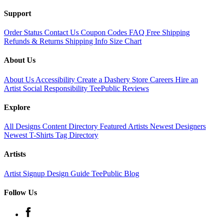
Support
Order Status
Contact Us
Coupon Codes
FAQ
Free Shipping
Refunds & Returns
Shipping Info
Size Chart
About Us
About Us
Accessibility
Create a Dashery Store
Careers
Hire an
Artist
Social Responsibility
TeePublic Reviews
Explore
All Designs
Content Directory
Featured Artists
Newest Designers
Newest T-Shirts
Tag Directory
Artists
Artist Signup
Design Guide
TeePublic Blog
Follow Us