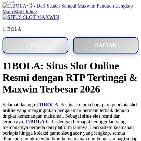
11BOLA
LOGIN
DAFTAR
11BOLA: Situs Slot Online
Resmi dengan RTP Tertinggi &
Maxwin Terbesar 2026
Selamat datang di
11BOLA
, destinasi utama bagi para pencinta
slot
online
yang menginginkan pengalaman bermain terbaik dengan
tingkat kemenangan maksimal. Sebagai
situs slot
resmi dan
terpercaya,
11BOLA
hadir dengan berbagai keunggulan yang
membuatnya berbeda dari platform lainnya. Dari sistem keamanan
berlapis hingga koleksi game
slot gacor
yang lengkap, semua
dirancang untuk memberikan kenyamanan dan kepuasan bagi setiap