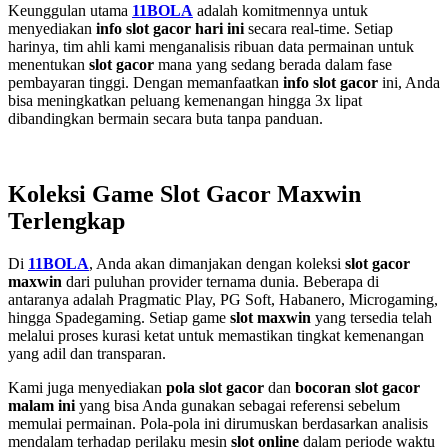
Keunggulan utama
11BOLA
adalah komitmennya untuk
menyediakan
info slot gacor hari ini
secara real-time. Setiap
harinya, tim ahli kami menganalisis ribuan data permainan untuk
menentukan
slot gacor
mana yang sedang berada dalam fase
pembayaran tinggi. Dengan memanfaatkan
info slot gacor
ini, Anda
bisa meningkatkan peluang kemenangan hingga 3x lipat
dibandingkan bermain secara buta tanpa panduan.
Koleksi Game Slot Gacor Maxwin
Terlengkap
Di
11BOLA
, Anda akan dimanjakan dengan koleksi
slot gacor
maxwin
dari puluhan provider ternama dunia. Beberapa di
antaranya adalah Pragmatic Play, PG Soft, Habanero, Microgaming,
hingga Spadegaming. Setiap game
slot maxwin
yang tersedia telah
melalui proses kurasi ketat untuk memastikan tingkat kemenangan
yang adil dan transparan.
Kami juga menyediakan
pola slot gacor
dan
bocoran slot gacor
malam ini
yang bisa Anda gunakan sebagai referensi sebelum
memulai permainan. Pola-pola ini dirumuskan berdasarkan analisis
mendalam terhadap perilaku mesin
slot online
dalam periode waktu