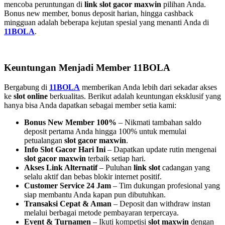
mencoba peruntungan di
link slot gacor maxwin
pilihan Anda.
Bonus new member, bonus deposit harian, hingga cashback
mingguan adalah beberapa kejutan spesial yang menanti Anda di
11BOLA
.
Keuntungan Menjadi Member 11BOLA
Bergabung di
11BOLA
memberikan Anda lebih dari sekadar akses
ke
slot online
berkualitas. Berikut adalah keuntungan eksklusif yang
hanya bisa Anda dapatkan sebagai member setia kami:
Bonus New Member 100%
– Nikmati tambahan saldo
deposit pertama Anda hingga 100% untuk memulai
petualangan
slot gacor maxwin
.
Info Slot Gacor Hari Ini
– Dapatkan update rutin mengenai
slot gacor maxwin
terbaik setiap hari.
Akses Link Alternatif
– Puluhan
link slot
cadangan yang
selalu aktif dan bebas blokir internet positif.
Customer Service 24 Jam
– Tim dukungan profesional yang
siap membantu Anda kapan pun dibutuhkan.
Transaksi Cepat & Aman
– Deposit dan withdraw instan
melalui berbagai metode pembayaran terpercaya.
Event & Turnamen
– Ikuti kompetisi
slot maxwin
dengan