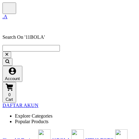
Search On '11BOLA'
Account
0
Cart
DAFTAR AKUN
Explore Categories
Popular Products