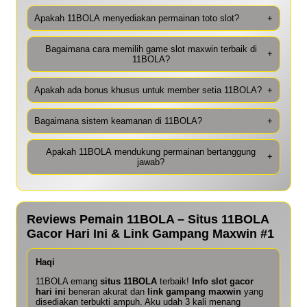
Apakah 11BOLA menyediakan permainan toto slot?
+
Bagaimana cara memilih game slot maxwin terbaik di
+
11BOLA?
Apakah ada bonus khusus untuk member setia 11BOLA?
+
Bagaimana sistem keamanan di 11BOLA?
+
Apakah 11BOLA mendukung permainan bertanggung
+
jawab?
Reviews Pemain 11BOLA – Situs 11BOLA
Gacor Hari Ini & Link Gampang Maxwin #1
Haqi
11BOLA emang
situs 11BOLA
terbaik!
Info slot gacor
hari ini
beneran akurat dan
link gampang maxwin
yang
disediakan terbukti ampuh. Aku udah 3 kali menang