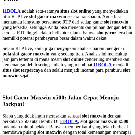
11BOLA
adalah satu-satunya
situs slot online
yang menyediakan
fitur RTP live
slot gacor maxwin
secara transparan. Anda bisa
memantau langsung persentase RTP dari setiap game
slot maxwin
yang tersedia, sehingga Anda bisa menentukan pilihan dengan lebih
cerdas. RTP tinggi adalah indikator utama bahwa
slot gacor
tersebut
memiliki potensi pembayaran besar dalam waktu dekat.
Selain RTP live, kami juga menyajikan analisis harian mengenai
pola slot gacor maxwin
yang sedang tren. Analisis ini mencakup
jam-jam tertentu di mana mesin
slot online
cenderung memberikan
kemenangan lebih sering. Inilah yang membuat
11BOLA
menjadi
situs slot terpercaya
dan selalu menjadi incaran para pemburu
slot
maxwin
sejati.
Slot Gacor Maxwin x500: Jalan Cepat Menuju
Jackpot!
Siapa yang tidak ingin merasakan sensasi
slot maxwin
dengan
perkalian x500 atau lebih? Di
11BOLA
,
slot gacor maxwin x500
bukanlah mimpi belaka. Banyak member kami yang telah berhasil
membawa pulang
slot maxwin
dengan total kemenangan mencapai