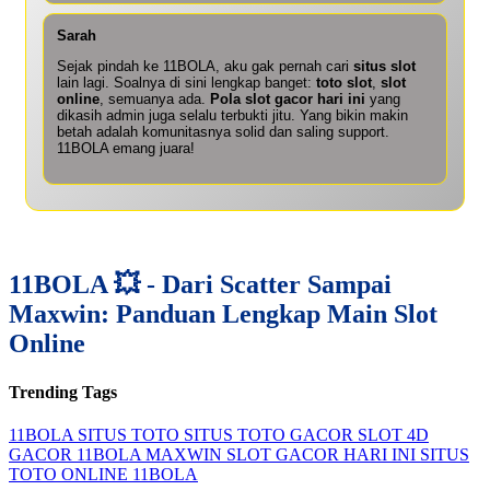
Sarah
Sejak pindah ke 11BOLA, aku gak pernah cari
situs slot
lain lagi. Soalnya di sini lengkap banget:
toto slot
,
slot
online
, semuanya ada.
Pola slot gacor hari ini
yang
dikasih admin juga selalu terbukti jitu. Yang bikin makin
betah adalah komunitasnya solid dan saling support.
11BOLA emang juara!
11BOLA 💥 - Dari Scatter Sampai
Maxwin: Panduan Lengkap Main Slot
Online
Trending Tags
11BOLA
SITUS TOTO
SITUS TOTO GACOR
SLOT 4D
GACOR
11BOLA MAXWIN
SLOT GACOR HARI INI
SITUS
TOTO ONLINE
11BOLA