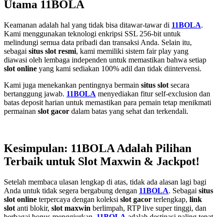
Utama 11BOLA
Keamanan adalah hal yang tidak bisa ditawar-tawar di
11BOLA
.
Kami menggunakan teknologi enkripsi SSL 256-bit untuk
melindungi semua data pribadi dan transaksi Anda. Selain itu,
sebagai
situs slot resmi
, kami memiliki sistem fair play yang
diawasi oleh lembaga independen untuk memastikan bahwa setiap
slot online
yang kami sediakan 100% adil dan tidak diintervensi.
Kami juga menekankan pentingnya bermain
situs slot
secara
bertanggung jawab.
11BOLA
menyediakan fitur self-exclusion dan
batas deposit harian untuk memastikan para pemain tetap menikmati
permainan
slot gacor
dalam batas yang sehat dan terkendali.
Kesimpulan: 11BOLA Adalah Pilihan
Terbaik untuk Slot Maxwin & Jackpot!
Setelah membaca ulasan lengkap di atas, tidak ada alasan lagi bagi
Anda untuk tidak segera bergabung dengan
11BOLA
. Sebagai
situs
slot online
terpercaya dengan koleksi
slot gacor
terlengkap,
link
slot
anti blokir,
slot maxwin
berlimpah, RTP live super tinggi, dan
berbagai bonus menggiurkan,
11BOLA
adalah destinasi paling tepat