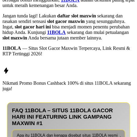
untuk meraih kemenangan besar Anda.
Jangan tunda lagi! Lakukan
daftar slot maxwin
sekarang dan
rasakan sendiri sensasi
slot gacor maxwin
yang sesungguhnya.
Ingat,
slot gacor hari ini
bisa menjadi momen penentu perubahan
hidup Anda. Kunjungi
11BOLA
sekarang dan mulai petualangan
slot maxwin
Anda bersama jutaan member lainnya.
11BOLA
— Situs Slot Gacor Maxwin Terpercaya, Link Resmi &
RTP Tertinggi 2026!
Nikmati Promo Bonus Cashback 100% di situs
11BOLA
sekarang
juga!
FAQ 11BOLA – SITUS 11BOLA GACOR
HARI INI FEATURING LINK GAMPANG
MAXWIN #1
Apa itu 11BOLA dan kenapa disebut situs 11BOLA resmi