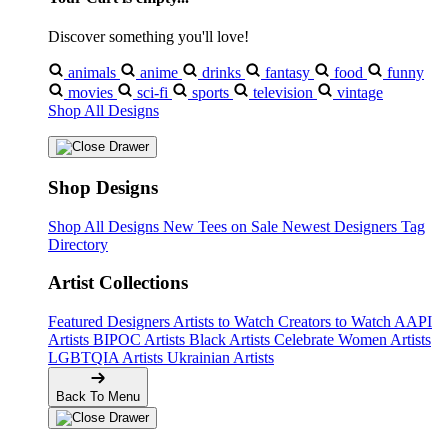
Discover something you'll love!
animals
anime
drinks
fantasy
food
funny
movies
sci-fi
sports
television
vintage
Shop All Designs
Shop Designs
Shop All Designs
New Tees on Sale
Newest Designers
Tag
Directory
Artist Collections
Featured Designers
Artists to Watch
Creators to Watch
AAPI
Artists
BIPOC Artists
Black Artists
Celebrate Women Artists
LGBTQIA Artists
Ukrainian Artists
Back To Menu