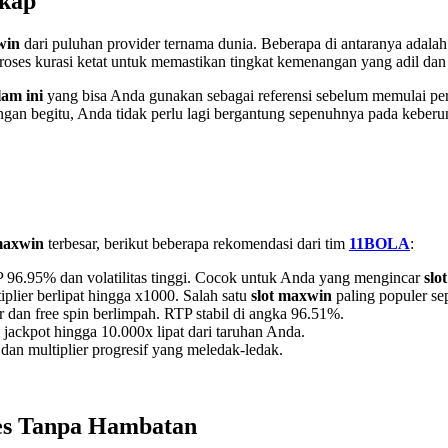
gkap
win
dari puluhan provider ternama dunia. Beberapa di antaranya adala
proses kurasi ketat untuk memastikan tingkat kemenangan yang adil dan
lam ini
yang bisa Anda gunakan sebagai referensi sebelum memulai per
ngan begitu, Anda tidak perlu lagi bergantung sepenuhnya pada keber
axwin
terbesar, berikut beberapa rekomendasi dari tim
11BOLA
:
 96.95% dan volatilitas tinggi. Cocok untuk Anda yang mengincar
slo
iplier berlipat hingga x1000. Salah satu
slot maxwin
paling populer se
dan free spin berlimpah. RTP stabil di angka 96.51%.
jackpot hingga 10.000x lipat dari taruhan Anda.
an multiplier progresif yang meledak-ledak.
es Tanpa Hambatan