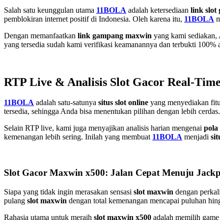
Salah satu keunggulan utama
11BOLA
adalah ketersediaan
link slo
pemblokiran internet positif di Indonesia. Oleh karena itu,
11BOLA
m
Dengan memanfaatkan
link gampang maxwin
yang kami sediakan,
yang tersedia sudah kami verifikasi keamanannya dan terbukti 100% 
RTP Live & Analisis Slot Gacor Real-Tim
11BOLA
adalah satu-satunya
situs slot online
yang menyediakan fit
tersedia, sehingga Anda bisa menentukan pilihan dengan lebih cerdas
Selain RTP live, kami juga menyajikan analisis harian mengenai
pola
kemenangan lebih sering. Inilah yang membuat
11BOLA
menjadi
si
Slot Gacor Maxwin x500: Jalan Cepat Menuju Jackp
Siapa yang tidak ingin merasakan sensasi
slot maxwin
dengan perkali
pulang
slot maxwin
dengan total kemenangan mencapai puluhan hingga
Rahasia utama untuk meraih
slot maxwin x500
adalah memilih gam