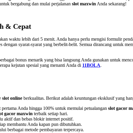
u untuk bergabung dan mulai perjalanan
slot maxwin
Anda sekarang!
h & Cepat
n waktu lebih dari 5 menit. Anda hanya perlu mengisi formulir pendaf
es dengan syarat-syarat yang berbelit-belit. Semua dirancang untuk 
berbagai bonus menarik yang bisa langsung Anda gunakan untuk menc
erapa kejutan spesial yang menanti Anda di
11BOLA
.
ke
slot online
berkualitas. Berikut adalah keuntungan eksklusif yang ha
it pertama Anda hingga 100% untuk memulai petualangan
slot gacor 
lot gacor maxwin
terbaik setiap hari.
 aktif dan bebas blokir internet positif.
siap membantu Anda kapan pun dibutuhkan.
alui berbagai metode pembayaran terpercaya.