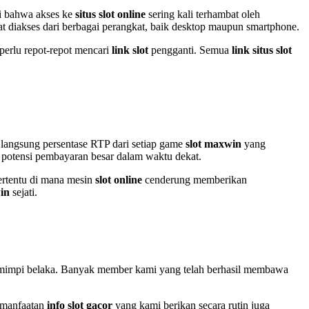
mi bahwa akses ke
situs slot online
sering kali terhambat oleh
pat diakses dari berbagai perangkat, baik desktop maupun smartphone.
perlu repot-repot mencari
link slot
pengganti. Semua
link situs slot
 langsung persentase RTP dari setiap game
slot maxwin
yang
 potensi pembayaran besar dalam waktu dekat.
ertentu di mana mesin
slot online
cenderung memberikan
in
sejati.
impi belaka. Banyak member kami yang telah berhasil membawa
pemanfaatan
info slot gacor
yang kami berikan secara rutin juga