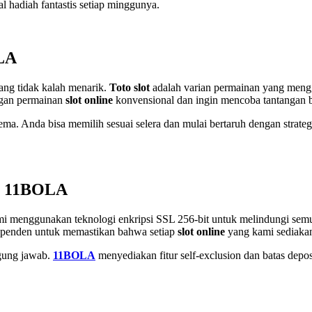
l hadiah fantastis setiap minggunya.
OLA
ng tidak kalah menarik.
Toto slot
adalah varian permainan yang men
ngan permainan
slot online
konvensional dan ingin mencoba tantangan 
tema. Anda bisa memilih sesuai selera dan mulai bertaruh dengan strate
ma 11BOLA
i menggunakan teknologi enkripsi SSL 256-bit untuk melindungi semua 
ndependen untuk memastikan bahwa setiap
slot online
yang kami sediakan 
gung jawab.
11BOLA
menyediakan fitur self-exclusion dan batas depo