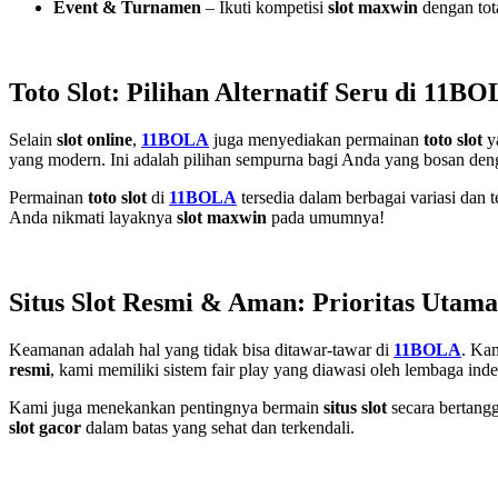
Event & Turnamen
– Ikuti kompetisi
slot maxwin
dengan tota
Toto Slot: Pilihan Alternatif Seru di 11B
Selain
slot online
,
11BOLA
juga menyediakan permainan
toto slot
ya
yang modern. Ini adalah pilihan sempurna bagi Anda yang bosan de
Permainan
toto slot
di
11BOLA
tersedia dalam berbagai variasi dan 
Anda nikmati layaknya
slot maxwin
pada umumnya!
Situs Slot Resmi & Aman: Prioritas Uta
Keamanan adalah hal yang tidak bisa ditawar-tawar di
11BOLA
. Kam
resmi
, kami memiliki sistem fair play yang diawasi oleh lembaga i
Kami juga menekankan pentingnya bermain
situs slot
secara bertang
slot gacor
dalam batas yang sehat dan terkendali.