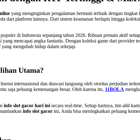
online
yang menginginkan pengalaman bermain terbaik dengan tingkat
 dari platform lainnya. Dari sistem keamanan berlapis hingga kolek
 populer di Indonesia sepanjang tahun 2026. Ribuan pemain aktif setiap
i yang mencapai angka fantastis. Dengan koleksi game dari provider t
if yang mengubah hidup dalam sekejap.
lihan Utama?
lisensi internasional dan diawasi langsung oleh otoritas perjudian ter
tu saja peluang kemenangan besar. Oleh karena itu,
11BOLA
menghad
an
info slot gacor hari ini
secara real-time. Setiap harinya, tim ahli k
emanfaatkan
info slot gacor
ini, Anda bisa meningkatkan peluang kemen