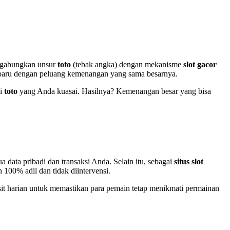
ggabungkan unsur
toto
(tebak angka) dengan mekanisme
slot gacor
baru dengan peluang kemenangan yang sama besarnya.
gi
toto
yang Anda kuasai. Hasilnya? Kemenangan besar yang bisa
data pribadi dan transaksi Anda. Selain itu, sebagai
situs slot
100% adil dan tidak diintervensi.
sit harian untuk memastikan para pemain tetap menikmati permainan