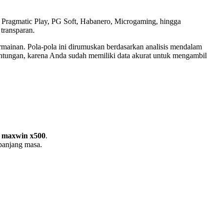
h Pragmatic Play, PG Soft, Habanero, Microgaming, hingga
 transparan.
mainan. Pola-pola ini dirumuskan berdasarkan analisis mendalam
untungan, karena Anda sudah memiliki data akurat untuk mengambil
t maxwin x500
.
panjang masa.