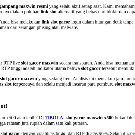
t gampang maxwin resmi
yang selalu aktif setiap saat. Kami memaha
enyediakan puluhan
link slot
alternatif yang bebas dari blokir dan da
 Anda bisa melakukan
link slot gacor
login dalam hitungan detik tanpa 
aman dari serangan phising atau malware.
e
ur RTP live
slot gacor maxwin
secara transparan. Anda bisa memantau
. RTP tinggi adalah indikator utama bahwa
slot gacor
tersebut memiliki
 slot gacor maxwin
yang sedang tren. Analisis ini mencakup jam-jam t
tus slot terpercaya
dan selalu menjadi incaran para pemburu
slot maxw
ot!
an x500 atau lebih? Di
11BOLA
,
slot gacor maxwin x500
bukanlah m
 ratusan juta rupiah dalam satu kali putaran.
e
slot gacor
dengan volatilitas tinggi dan RTP di atas 96%. Selain itu, 