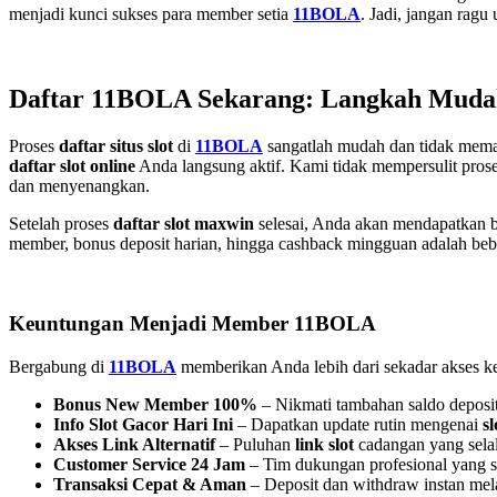
menjadi kunci sukses para member setia
11BOLA
. Jadi, jangan rag
Daftar 11BOLA Sekarang: Langkah Muda
Proses
daftar situs slot
di
11BOLA
sangatlah mudah dan tidak memaka
daftar slot online
Anda langsung aktif. Kami tidak mempersulit pros
dan menyenangkan.
Setelah proses
daftar slot maxwin
selesai, Anda akan mendapatkan 
member, bonus deposit harian, hingga cashback mingguan adalah beb
Keuntungan Menjadi Member 11BOLA
Bergabung di
11BOLA
memberikan Anda lebih dari sekadar akses 
Bonus New Member 100%
– Nikmati tambahan saldo depos
Info Slot Gacor Hari Ini
– Dapatkan update rutin mengenai
s
Akses Link Alternatif
– Puluhan
link slot
cadangan yang selalu
Customer Service 24 Jam
– Tim dukungan profesional yang 
Transaksi Cepat & Aman
– Deposit dan withdraw instan mel