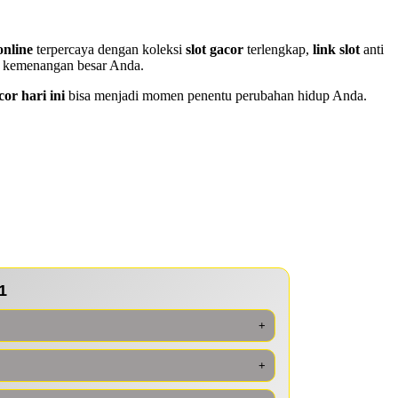
 online
terpercaya dengan koleksi
slot gacor
terlengkap,
link slot
anti
ih kemenangan besar Anda.
cor hari ini
bisa menjadi momen penentu perubahan hidup Anda.
1
+
+