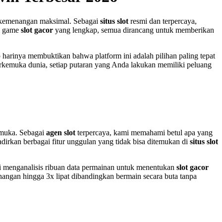
 kemenangan maksimal. Sebagai
situs slot
resmi dan terpercaya,
si game
slot gacor
yang lengkap, semua dirancang untuk memberikan
 harinya membuktikan bahwa platform ini adalah pilihan paling tepat
erkemuka dunia, setiap putaran yang Anda lakukan memiliki peluang
kemuka. Sebagai
agen slot
terpercaya, kami memahami betul apa yang
irkan berbagai fitur unggulan yang tidak bisa ditemukan di
situs slot
ami menganalisis ribuan data permainan untuk menentukan
slot gacor
angan hingga 3x lipat dibandingkan bermain secara buta tanpa