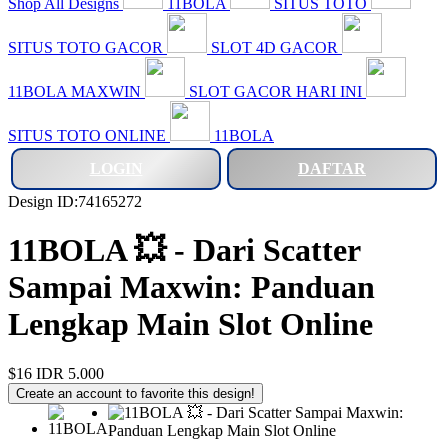
Shop All Designs
11BOLA
SITUS TOTO
SITUS TOTO GACOR
SLOT 4D GACOR
11BOLA MAXWIN
SLOT GACOR HARI INI
SITUS TOTO ONLINE
11BOLA
LOGIN
DAFTAR
Design ID:74165272
11BOLA 💥 - Dari Scatter
Sampai Maxwin: Panduan
Lengkap Main Slot Online
$16
IDR 5.000
Create an account to favorite this design!