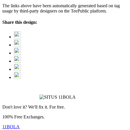
The links above have been automatically generated based on tag
usage by third-party designers on the TeePublic platform.
Share this design:
Don't love it? We'll fix it. For free.
100% Free Exchanges.
11BOLA