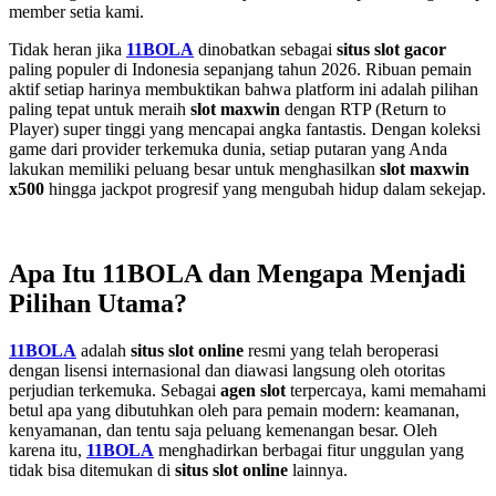
member setia kami.
Tidak heran jika
11BOLA
dinobatkan sebagai
situs slot gacor
paling populer di Indonesia sepanjang tahun 2026. Ribuan pemain
aktif setiap harinya membuktikan bahwa platform ini adalah pilihan
paling tepat untuk meraih
slot maxwin
dengan RTP (Return to
Player) super tinggi yang mencapai angka fantastis. Dengan koleksi
game dari provider terkemuka dunia, setiap putaran yang Anda
lakukan memiliki peluang besar untuk menghasilkan
slot maxwin
x500
hingga jackpot progresif yang mengubah hidup dalam sekejap.
Apa Itu 11BOLA dan Mengapa Menjadi
Pilihan Utama?
11BOLA
adalah
situs slot online
resmi yang telah beroperasi
dengan lisensi internasional dan diawasi langsung oleh otoritas
perjudian terkemuka. Sebagai
agen slot
terpercaya, kami memahami
betul apa yang dibutuhkan oleh para pemain modern: keamanan,
kenyamanan, dan tentu saja peluang kemenangan besar. Oleh
karena itu,
11BOLA
menghadirkan berbagai fitur unggulan yang
tidak bisa ditemukan di
situs slot online
lainnya.