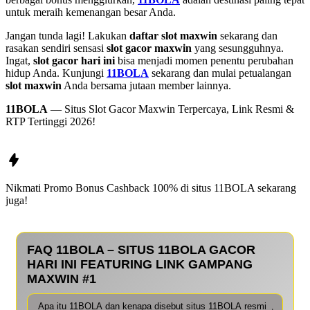
untuk meraih kemenangan besar Anda.
Jangan tunda lagi! Lakukan
daftar slot maxwin
sekarang dan
rasakan sendiri sensasi
slot gacor maxwin
yang sesungguhnya.
Ingat,
slot gacor hari ini
bisa menjadi momen penentu perubahan
hidup Anda. Kunjungi
11BOLA
sekarang dan mulai petualangan
slot maxwin
Anda bersama jutaan member lainnya.
11BOLA
— Situs Slot Gacor Maxwin Terpercaya, Link Resmi &
RTP Tertinggi 2026!
Nikmati Promo Bonus Cashback 100% di situs
11BOLA
sekarang
juga!
FAQ 11BOLA – SITUS 11BOLA GACOR
HARI INI FEATURING LINK GAMPANG
MAXWIN #1
Apa itu 11BOLA dan kenapa disebut situs 11BOLA resmi