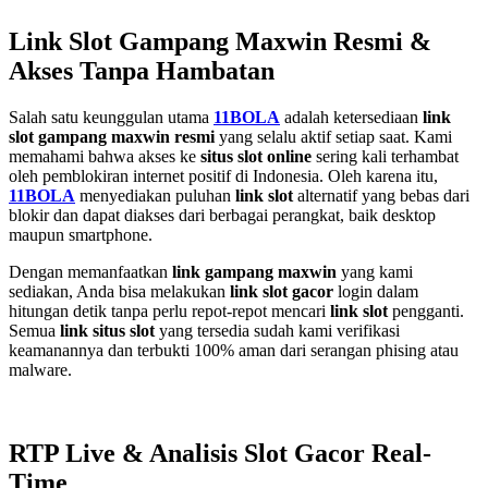
Link Slot Gampang Maxwin Resmi &
Akses Tanpa Hambatan
Salah satu keunggulan utama
11BOLA
adalah ketersediaan
link
slot gampang maxwin resmi
yang selalu aktif setiap saat. Kami
memahami bahwa akses ke
situs slot online
sering kali terhambat
oleh pemblokiran internet positif di Indonesia. Oleh karena itu,
11BOLA
menyediakan puluhan
link slot
alternatif yang bebas dari
blokir dan dapat diakses dari berbagai perangkat, baik desktop
maupun smartphone.
Dengan memanfaatkan
link gampang maxwin
yang kami
sediakan, Anda bisa melakukan
link slot gacor
login dalam
hitungan detik tanpa perlu repot-repot mencari
link slot
pengganti.
Semua
link situs slot
yang tersedia sudah kami verifikasi
keamanannya dan terbukti 100% aman dari serangan phising atau
malware.
RTP Live & Analisis Slot Gacor Real-
Time