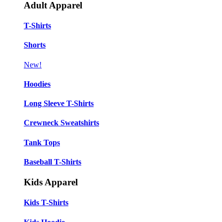
Adult Apparel
T-Shirts
Shorts
New!
Hoodies
Long Sleeve T-Shirts
Crewneck Sweatshirts
Tank Tops
Baseball T-Shirts
Kids Apparel
Kids T-Shirts