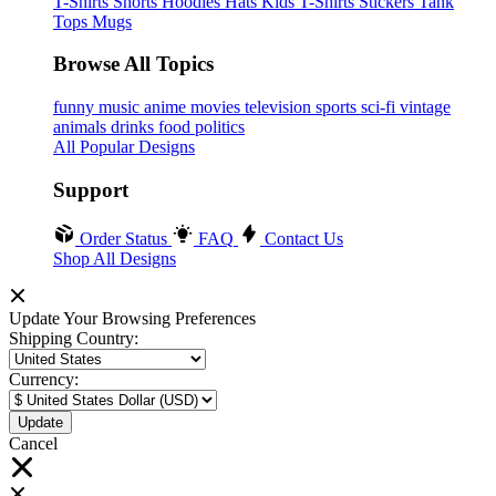
T-Shirts
Shorts
Hoodies
Hats
Kids T-Shirts
Stickers
Tank
Tops
Mugs
Browse All Topics
funny
music
anime
movies
television
sports
sci-fi
vintage
animals
drinks
food
politics
All Popular Designs
Support
Order Status
FAQ
Contact Us
Shop All Designs
Update Your Browsing Preferences
Shipping Country:
Currency:
Cancel