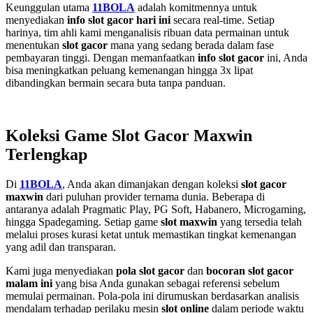
Keunggulan utama
11BOLA
adalah komitmennya untuk
menyediakan
info slot gacor hari ini
secara real-time. Setiap
harinya, tim ahli kami menganalisis ribuan data permainan untuk
menentukan
slot gacor
mana yang sedang berada dalam fase
pembayaran tinggi. Dengan memanfaatkan
info slot gacor
ini, Anda
bisa meningkatkan peluang kemenangan hingga 3x lipat
dibandingkan bermain secara buta tanpa panduan.
Koleksi Game Slot Gacor Maxwin
Terlengkap
Di
11BOLA
, Anda akan dimanjakan dengan koleksi
slot gacor
maxwin
dari puluhan provider ternama dunia. Beberapa di
antaranya adalah Pragmatic Play, PG Soft, Habanero, Microgaming,
hingga Spadegaming. Setiap game
slot maxwin
yang tersedia telah
melalui proses kurasi ketat untuk memastikan tingkat kemenangan
yang adil dan transparan.
Kami juga menyediakan
pola slot gacor
dan
bocoran slot gacor
malam ini
yang bisa Anda gunakan sebagai referensi sebelum
memulai permainan. Pola-pola ini dirumuskan berdasarkan analisis
mendalam terhadap perilaku mesin
slot online
dalam periode waktu