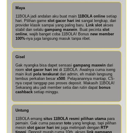
Maya
11BOLA jadi andalan aku buat main
11BOLA online
setiap
hari. Pilihan game
slot gacor hari ini
sangat lengkap, dari
provider klasik sampai yang paling baru.
Link slot
akses
stabil dan selalu
gampang maxwin
. Buat pecinta
slot
online
, wajib banget coba 11BOLA! Bonus
new member
100%
-nya juga langsung masuk tanpa ribet.
Gisel
Gak nyangka bisa dapet sensasi
gampang maxwin
dari
room
slot gacor hari ini
di 11BOLA. Awalnya cuma iseng
main ikuti
pola terakurat
dari admin, eh malah langsung
tembus perkalian besar
x500
. Pelayanannya mantap, CS-
nya cepat tanggap pas proses deposit. Makasih 11BOLA!
Sekarang aku jadi member setia dan rutin dapat
bonus
cashback
setiap minggu.
Untung
11BOLA emang
situs 11BOLA resmi pilihan utama
para
pemain. Gak cuma pasaran
toto
yang lengkap, tapi pilihan
mesin
slot gacor hari ini
juga melimpah dengan
RTP
tinggi
. Deposit murah cuma 10rb, akses
link gampang