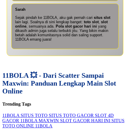
Sarah
Sejak pindah ke 11BOLA, aku gak pernah cari
situs slot
lain lagi. Soalnya di sini lengkap banget:
toto slot
,
slot
online
, semuanya ada.
Pola slot gacor hari ini
yang
dikasih admin juga selalu terbukti jitu. Yang bikin makin
betah adalah komunitasnya solid dan saling support.
11BOLA emang juara!
11BOLA 💥 - Dari Scatter Sampai
Maxwin: Panduan Lengkap Main Slot
Online
Trending Tags
11BOLA
SITUS TOTO
SITUS TOTO GACOR
SLOT 4D
GACOR
11BOLA MAXWIN
SLOT GACOR HARI INI
SITUS
TOTO ONLINE
11BOLA