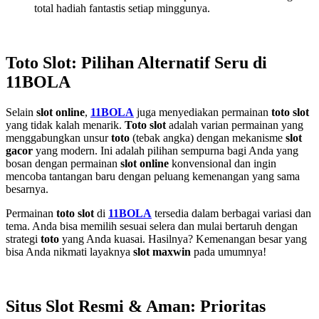
total hadiah fantastis setiap minggunya.
Toto Slot: Pilihan Alternatif Seru di
11BOLA
Selain
slot online
,
11BOLA
juga menyediakan permainan
toto slot
yang tidak kalah menarik.
Toto slot
adalah varian permainan yang
menggabungkan unsur
toto
(tebak angka) dengan mekanisme
slot
gacor
yang modern. Ini adalah pilihan sempurna bagi Anda yang
bosan dengan permainan
slot online
konvensional dan ingin
mencoba tantangan baru dengan peluang kemenangan yang sama
besarnya.
Permainan
toto slot
di
11BOLA
tersedia dalam berbagai variasi dan
tema. Anda bisa memilih sesuai selera dan mulai bertaruh dengan
strategi
toto
yang Anda kuasai. Hasilnya? Kemenangan besar yang
bisa Anda nikmati layaknya
slot maxwin
pada umumnya!
Situs Slot Resmi & Aman: Prioritas