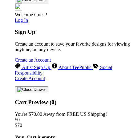
Welcome Guest!
Log In
Sign Up
Create an account to save your favorite designs for viewing
anytime, on any device.
Create an Account
Artist Sign Up
About TeePublic
Social
Responsibility
Create Account
Cart Preview (0)
You're
$70.00
Away from
FREE US Shipping!
$0
$70
Your Cart is empty...