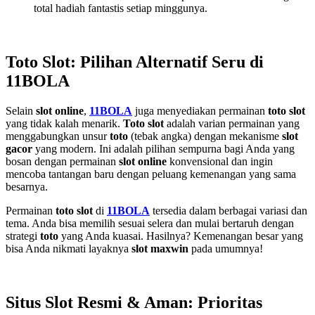
total hadiah fantastis setiap minggunya.
Toto Slot: Pilihan Alternatif Seru di
11BOLA
Selain
slot online
,
11BOLA
juga menyediakan permainan
toto slot
yang tidak kalah menarik.
Toto slot
adalah varian permainan yang
menggabungkan unsur
toto
(tebak angka) dengan mekanisme
slot
gacor
yang modern. Ini adalah pilihan sempurna bagi Anda yang
bosan dengan permainan
slot online
konvensional dan ingin
mencoba tantangan baru dengan peluang kemenangan yang sama
besarnya.
Permainan
toto slot
di
11BOLA
tersedia dalam berbagai variasi dan
tema. Anda bisa memilih sesuai selera dan mulai bertaruh dengan
strategi
toto
yang Anda kuasai. Hasilnya? Kemenangan besar yang
bisa Anda nikmati layaknya
slot maxwin
pada umumnya!
Situs Slot Resmi & Aman: Prioritas