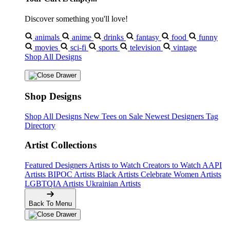
Discover something you'll love!
animals
anime
drinks
fantasy
food
funny
movies
sci-fi
sports
television
vintage
Shop All Designs
Shop Designs
Shop All Designs
New Tees on Sale
Newest Designers
Tag
Directory
Artist Collections
Featured Designers
Artists to Watch
Creators to Watch
AAPI
Artists
BIPOC Artists
Black Artists
Celebrate Women Artists
LGBTQIA Artists
Ukrainian Artists
Back To Menu