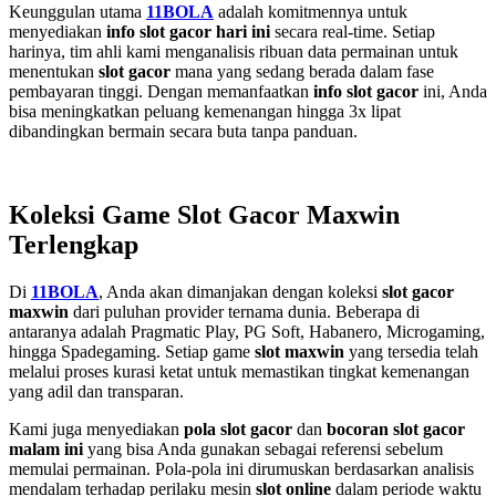
Keunggulan utama
11BOLA
adalah komitmennya untuk
menyediakan
info slot gacor hari ini
secara real-time. Setiap
harinya, tim ahli kami menganalisis ribuan data permainan untuk
menentukan
slot gacor
mana yang sedang berada dalam fase
pembayaran tinggi. Dengan memanfaatkan
info slot gacor
ini, Anda
bisa meningkatkan peluang kemenangan hingga 3x lipat
dibandingkan bermain secara buta tanpa panduan.
Koleksi Game Slot Gacor Maxwin
Terlengkap
Di
11BOLA
, Anda akan dimanjakan dengan koleksi
slot gacor
maxwin
dari puluhan provider ternama dunia. Beberapa di
antaranya adalah Pragmatic Play, PG Soft, Habanero, Microgaming,
hingga Spadegaming. Setiap game
slot maxwin
yang tersedia telah
melalui proses kurasi ketat untuk memastikan tingkat kemenangan
yang adil dan transparan.
Kami juga menyediakan
pola slot gacor
dan
bocoran slot gacor
malam ini
yang bisa Anda gunakan sebagai referensi sebelum
memulai permainan. Pola-pola ini dirumuskan berdasarkan analisis
mendalam terhadap perilaku mesin
slot online
dalam periode waktu