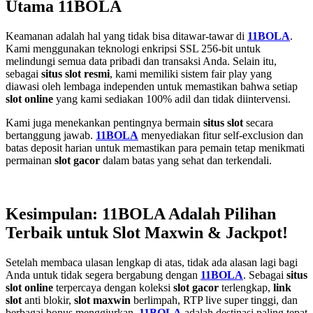
Utama 11BOLA
Keamanan adalah hal yang tidak bisa ditawar-tawar di
11BOLA
.
Kami menggunakan teknologi enkripsi SSL 256-bit untuk
melindungi semua data pribadi dan transaksi Anda. Selain itu,
sebagai
situs slot resmi
, kami memiliki sistem fair play yang
diawasi oleh lembaga independen untuk memastikan bahwa setiap
slot online
yang kami sediakan 100% adil dan tidak diintervensi.
Kami juga menekankan pentingnya bermain
situs slot
secara
bertanggung jawab.
11BOLA
menyediakan fitur self-exclusion dan
batas deposit harian untuk memastikan para pemain tetap menikmati
permainan
slot gacor
dalam batas yang sehat dan terkendali.
Kesimpulan: 11BOLA Adalah Pilihan
Terbaik untuk Slot Maxwin & Jackpot!
Setelah membaca ulasan lengkap di atas, tidak ada alasan lagi bagi
Anda untuk tidak segera bergabung dengan
11BOLA
. Sebagai
situs
slot online
terpercaya dengan koleksi
slot gacor
terlengkap,
link
slot
anti blokir,
slot maxwin
berlimpah, RTP live super tinggi, dan
berbagai bonus menggiurkan,
11BOLA
adalah destinasi paling tepat