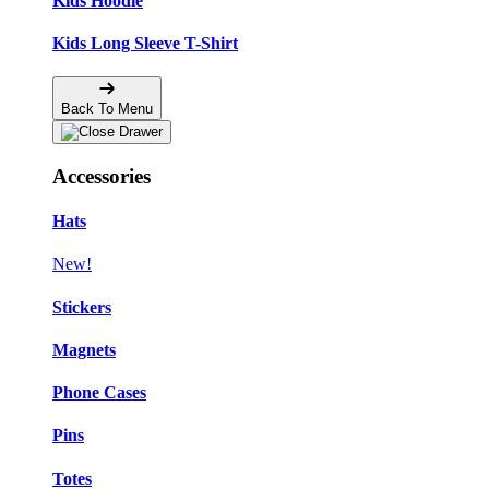
Kids Hoodie
Kids Long Sleeve T-Shirt
Back To Menu
Accessories
Hats
New!
Stickers
Magnets
Phone Cases
Pins
Totes