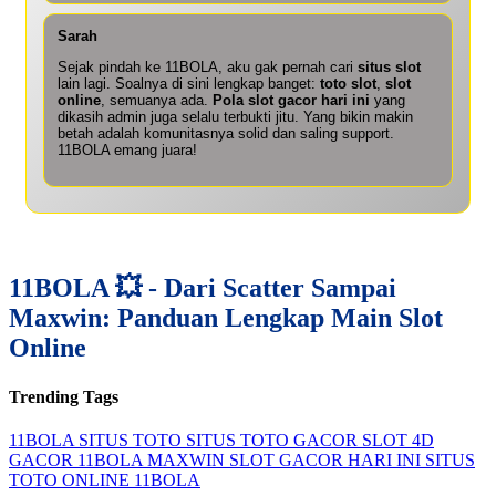
Sarah
Sejak pindah ke 11BOLA, aku gak pernah cari
situs slot
lain lagi. Soalnya di sini lengkap banget:
toto slot
,
slot
online
, semuanya ada.
Pola slot gacor hari ini
yang
dikasih admin juga selalu terbukti jitu. Yang bikin makin
betah adalah komunitasnya solid dan saling support.
11BOLA emang juara!
11BOLA 💥 - Dari Scatter Sampai
Maxwin: Panduan Lengkap Main Slot
Online
Trending Tags
11BOLA
SITUS TOTO
SITUS TOTO GACOR
SLOT 4D
GACOR
11BOLA MAXWIN
SLOT GACOR HARI INI
SITUS
TOTO ONLINE
11BOLA