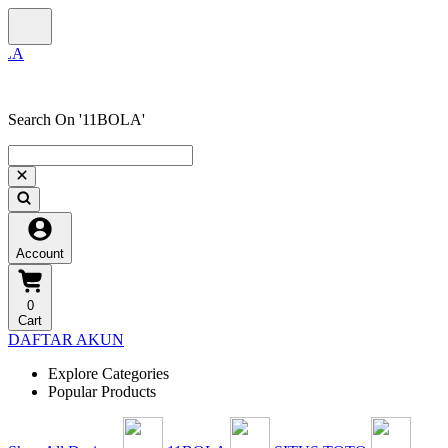
Search On '11BOLA'
Account
0
Cart
DAFTAR AKUN
Explore Categories
Popular Products