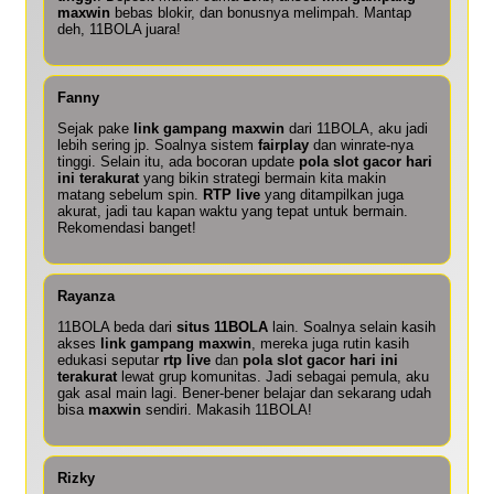
maxwin
bebas blokir, dan bonusnya melimpah. Mantap
deh, 11BOLA juara!
Fanny
Sejak pake
link gampang maxwin
dari 11BOLA, aku jadi
lebih sering jp. Soalnya sistem
fairplay
dan winrate-nya
tinggi. Selain itu, ada bocoran update
pola slot gacor hari
ini terakurat
yang bikin strategi bermain kita makin
matang sebelum spin.
RTP live
yang ditampilkan juga
akurat, jadi tau kapan waktu yang tepat untuk bermain.
Rekomendasi banget!
Rayanza
11BOLA beda dari
situs 11BOLA
lain. Soalnya selain kasih
akses
link gampang maxwin
, mereka juga rutin kasih
edukasi seputar
rtp live
dan
pola slot gacor hari ini
terakurat
lewat grup komunitas. Jadi sebagai pemula, aku
gak asal main lagi. Bener-bener belajar dan sekarang udah
bisa
maxwin
sendiri. Makasih 11BOLA!
Rizky