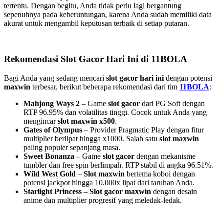
tertentu. Dengan begitu, Anda tidak perlu lagi bergantung
sepenuhnya pada keberuntungan, karena Anda sudah memiliki data
akurat untuk mengambil keputusan terbaik di setiap putaran.
Rekomendasi Slot Gacor Hari Ini di 11BOLA
Bagi Anda yang sedang mencari
slot gacor hari ini
dengan potensi
maxwin
terbesar, berikut beberapa rekomendasi dari tim
11BOLA
:
Mahjong Ways 2
– Game
slot gacor
dari PG Soft dengan
RTP 96.95% dan volatilitas tinggi. Cocok untuk Anda yang
mengincar
slot maxwin x500
.
Gates of Olympus
– Provider Pragmatic Play dengan fitur
multiplier berlipat hingga x1000. Salah satu
slot maxwin
paling populer sepanjang masa.
Sweet Bonanza
– Game
slot gacor
dengan mekanisme
tumbler dan free spin berlimpah. RTP stabil di angka 96.51%.
Wild West Gold
–
Slot maxwin
bertema koboi dengan
potensi jackpot hingga 10.000x lipat dari taruhan Anda.
Starlight Princess
–
Slot gacor maxwin
dengan desain
anime dan multiplier progresif yang meledak-ledak.