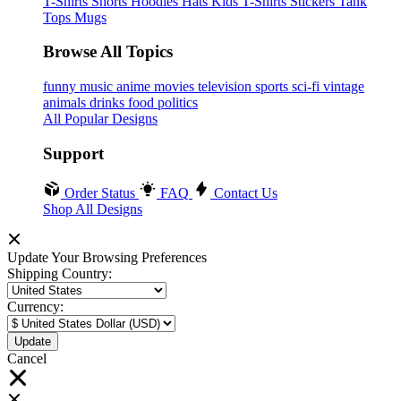
T-Shirts
Shorts
Hoodies
Hats
Kids T-Shirts
Stickers
Tank
Tops
Mugs
Browse All Topics
funny
music
anime
movies
television
sports
sci-fi
vintage
animals
drinks
food
politics
All Popular Designs
Support
Order Status
FAQ
Contact Us
Shop All Designs
Update Your Browsing Preferences
Shipping Country:
Currency:
Cancel