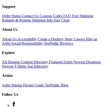
Support
Order Status
Contact Us
Coupon Codes
FAQ
Free Shipping
Refunds & Returns
Shipping Info
Size Chart
About Us
About Us
Accessibility
Create a Dashery Store
Careers
Hire an
Artist
Social Responsibility
TeePublic Reviews
Explore
All Designs
Content Directory
Featured Artists
Newest Designers
Newest T-Shirts
Tag Directory
Artists
Artist Signup
Design Guide
TeePublic Blog
Follow Us