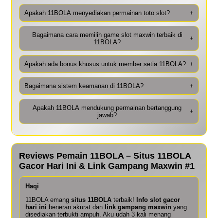
Apakah 11BOLA menyediakan permainan toto slot?
+
Bagaimana cara memilih game slot maxwin terbaik di
+
11BOLA?
Apakah ada bonus khusus untuk member setia 11BOLA?
+
Bagaimana sistem keamanan di 11BOLA?
+
Apakah 11BOLA mendukung permainan bertanggung
+
jawab?
Reviews Pemain 11BOLA – Situs 11BOLA
Gacor Hari Ini & Link Gampang Maxwin #1
Haqi
11BOLA emang
situs 11BOLA
terbaik!
Info slot gacor
hari ini
beneran akurat dan
link gampang maxwin
yang
disediakan terbukti ampuh. Aku udah 3 kali menang