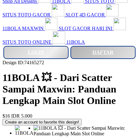
Shop All Designs
11BOLA
SITUS TOTO
SITUS TOTO GACOR
SLOT 4D GACOR
11BOLA MAXWIN
SLOT GACOR HARI INI
SITUS TOTO ONLINE
11BOLA
LOGIN
DAFTAR
Design ID:74165272
11BOLA 💥 - Dari Scatter
Sampai Maxwin: Panduan
Lengkap Main Slot Online
$16
IDR 5.000
Create an account to favorite this design!