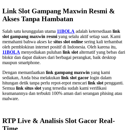
Link Slot Gampang Maxwin Resmi &
Akses Tanpa Hambatan
Salah satu keunggulan utama
11BOLA
adalah ketersediaan
link
slot gampang maxwin resmi
yang selalu aktif setiap saat. Kami
memahami bahwa akses ke
situs slot online
sering kali terhambat
oleh pemblokiran internet positif di Indonesia. Oleh karena itu,
11BOLA
menyediakan puluhan
link slot
alternatif yang bebas dari
blokir dan dapat diakses dari berbagai perangkat, baik desktop
maupun smartphone.
Dengan memanfaatkan
link gampang maxwin
yang kami
sediakan, Anda bisa melakukan
link slot gacor
login dalam
hitungan detik tanpa perlu repot-repot mencari
link slot
pengganti.
Semua
link situs slot
yang tersedia sudah kami verifikasi
keamanannya dan terbukti 100% aman dari serangan phising atau
malware.
RTP Live & Analisis Slot Gacor Real-
Time