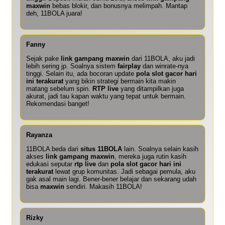
maxwin
bebas blokir, dan bonusnya melimpah. Mantap
deh, 11BOLA juara!
Fanny
Sejak pake
link gampang maxwin
dari 11BOLA, aku jadi
lebih sering jp. Soalnya sistem
fairplay
dan winrate-nya
tinggi. Selain itu, ada bocoran update
pola slot gacor hari
ini terakurat
yang bikin strategi bermain kita makin
matang sebelum spin.
RTP live
yang ditampilkan juga
akurat, jadi tau kapan waktu yang tepat untuk bermain.
Rekomendasi banget!
Rayanza
11BOLA beda dari
situs 11BOLA
lain. Soalnya selain kasih
akses
link gampang maxwin
, mereka juga rutin kasih
edukasi seputar
rtp live
dan
pola slot gacor hari ini
terakurat
lewat grup komunitas. Jadi sebagai pemula, aku
gak asal main lagi. Bener-bener belajar dan sekarang udah
bisa
maxwin
sendiri. Makasih 11BOLA!
Rizky