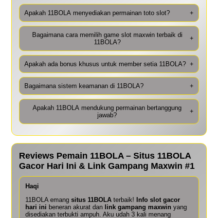
Apakah 11BOLA menyediakan permainan toto slot?
+
Bagaimana cara memilih game slot maxwin terbaik di
+
11BOLA?
Apakah ada bonus khusus untuk member setia 11BOLA?
+
Bagaimana sistem keamanan di 11BOLA?
+
Apakah 11BOLA mendukung permainan bertanggung
+
jawab?
Reviews Pemain 11BOLA – Situs 11BOLA
Gacor Hari Ini & Link Gampang Maxwin #1
Haqi
11BOLA emang
situs 11BOLA
terbaik!
Info slot gacor
hari ini
beneran akurat dan
link gampang maxwin
yang
disediakan terbukti ampuh. Aku udah 3 kali menang