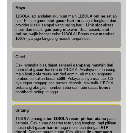
Maya
11BOLA jadi andalan aku buat main
11BOLA online
setiap
hari. Pilihan game
slot gacor hari ini
sangat lengkap, dari
provider klasik sampai yang paling baru.
Link slot
akses
stabil dan selalu
gampang maxwin
. Buat pecinta
slot
online
, wajib banget coba 11BOLA! Bonus
new member
100%
-nya juga langsung masuk tanpa ribet.
Gisel
Gak nyangka bisa dapet sensasi
gampang maxwin
dari
room
slot gacor hari ini
di 11BOLA. Awalnya cuma iseng
main ikuti
pola terakurat
dari admin, eh malah langsung
tembus perkalian besar
x500
. Pelayanannya mantap, CS-
nya cepat tanggap pas proses deposit. Makasih 11BOLA!
Sekarang aku jadi member setia dan rutin dapat
bonus
cashback
setiap minggu.
Untung
11BOLA emang
situs 11BOLA resmi pilihan utama
para
pemain. Gak cuma pasaran
toto
yang lengkap, tapi pilihan
mesin
slot gacor hari ini
juga melimpah dengan
RTP
tinggi
. Deposit murah cuma 10rb, akses
link gampang