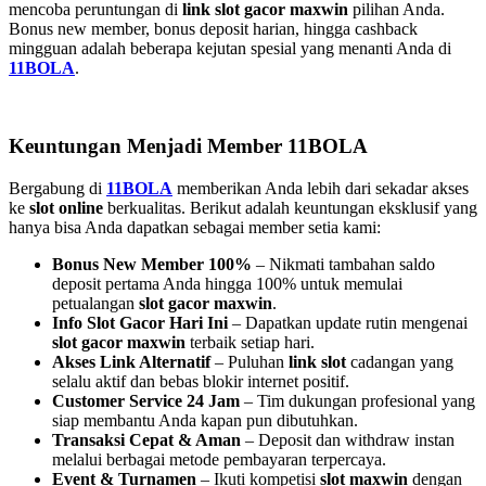
mencoba peruntungan di
link slot gacor maxwin
pilihan Anda.
Bonus new member, bonus deposit harian, hingga cashback
mingguan adalah beberapa kejutan spesial yang menanti Anda di
11BOLA
.
Keuntungan Menjadi Member 11BOLA
Bergabung di
11BOLA
memberikan Anda lebih dari sekadar akses
ke
slot online
berkualitas. Berikut adalah keuntungan eksklusif yang
hanya bisa Anda dapatkan sebagai member setia kami:
Bonus New Member 100%
– Nikmati tambahan saldo
deposit pertama Anda hingga 100% untuk memulai
petualangan
slot gacor maxwin
.
Info Slot Gacor Hari Ini
– Dapatkan update rutin mengenai
slot gacor maxwin
terbaik setiap hari.
Akses Link Alternatif
– Puluhan
link slot
cadangan yang
selalu aktif dan bebas blokir internet positif.
Customer Service 24 Jam
– Tim dukungan profesional yang
siap membantu Anda kapan pun dibutuhkan.
Transaksi Cepat & Aman
– Deposit dan withdraw instan
melalui berbagai metode pembayaran terpercaya.
Event & Turnamen
– Ikuti kompetisi
slot maxwin
dengan