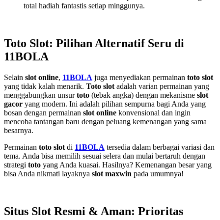
total hadiah fantastis setiap minggunya.
Toto Slot: Pilihan Alternatif Seru di
11BOLA
Selain
slot online
,
11BOLA
juga menyediakan permainan
toto slot
yang tidak kalah menarik.
Toto slot
adalah varian permainan yang
menggabungkan unsur
toto
(tebak angka) dengan mekanisme
slot
gacor
yang modern. Ini adalah pilihan sempurna bagi Anda yang
bosan dengan permainan
slot online
konvensional dan ingin
mencoba tantangan baru dengan peluang kemenangan yang sama
besarnya.
Permainan
toto slot
di
11BOLA
tersedia dalam berbagai variasi dan
tema. Anda bisa memilih sesuai selera dan mulai bertaruh dengan
strategi
toto
yang Anda kuasai. Hasilnya? Kemenangan besar yang
bisa Anda nikmati layaknya
slot maxwin
pada umumnya!
Situs Slot Resmi & Aman: Prioritas