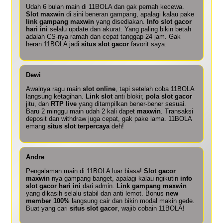
Udah 6 bulan main di 11BOLA dan gak pernah kecewa.
Slot maxwin
di sini beneran gampang, apalagi kalau pake
link gampang maxwin
yang disediakan.
Info slot gacor
hari ini
selalu update dan akurat. Yang paling bikin betah
adalah CS-nya ramah dan cepat tanggap 24 jam. Gak
heran 11BOLA jadi
situs slot gacor
favorit saya.
Dewi
Awalnya ragu main
slot online
, tapi setelah coba 11BOLA
langsung ketagihan.
Link slot
anti blokir,
pola slot gacor
jitu, dan
RTP live
yang ditampilkan bener-bener sesuai.
Baru 2 minggu main udah 2 kali dapet
maxwin
. Transaksi
deposit dan withdraw juga cepat, gak pake lama. 11BOLA
emang
situs slot terpercaya
deh!
Andre
Pengalaman main di 11BOLA luar biasa!
Slot gacor
maxwin
nya gampang banget, apalagi kalau ngikutin
info
slot gacor hari ini
dari admin.
Link gampang maxwin
yang dikasih selalu stabil dan anti lemot. Bonus
new
member 100%
langsung cair dan bikin modal makin gede.
Buat yang cari
situs slot gacor
, wajib cobain 11BOLA!