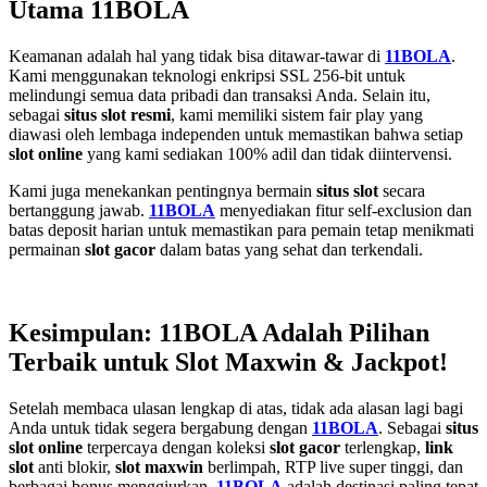
Utama 11BOLA
Keamanan adalah hal yang tidak bisa ditawar-tawar di
11BOLA
.
Kami menggunakan teknologi enkripsi SSL 256-bit untuk
melindungi semua data pribadi dan transaksi Anda. Selain itu,
sebagai
situs slot resmi
, kami memiliki sistem fair play yang
diawasi oleh lembaga independen untuk memastikan bahwa setiap
slot online
yang kami sediakan 100% adil dan tidak diintervensi.
Kami juga menekankan pentingnya bermain
situs slot
secara
bertanggung jawab.
11BOLA
menyediakan fitur self-exclusion dan
batas deposit harian untuk memastikan para pemain tetap menikmati
permainan
slot gacor
dalam batas yang sehat dan terkendali.
Kesimpulan: 11BOLA Adalah Pilihan
Terbaik untuk Slot Maxwin & Jackpot!
Setelah membaca ulasan lengkap di atas, tidak ada alasan lagi bagi
Anda untuk tidak segera bergabung dengan
11BOLA
. Sebagai
situs
slot online
terpercaya dengan koleksi
slot gacor
terlengkap,
link
slot
anti blokir,
slot maxwin
berlimpah, RTP live super tinggi, dan
berbagai bonus menggiurkan,
11BOLA
adalah destinasi paling tepat