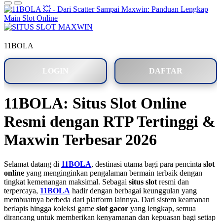
11BOLA
LOGIN
DAFTAR
11BOLA: Situs Slot Online
Resmi dengan RTP Tertinggi &
Maxwin Terbesar 2026
Selamat datang di
11BOLA
, destinasi utama bagi para pencinta
slot
online
yang menginginkan pengalaman bermain terbaik dengan
tingkat kemenangan maksimal. Sebagai
situs slot
resmi dan
terpercaya,
11BOLA
hadir dengan berbagai keunggulan yang
membuatnya berbeda dari platform lainnya. Dari sistem keamanan
berlapis hingga koleksi game
slot gacor
yang lengkap, semua
dirancang untuk memberikan kenyamanan dan kepuasan bagi setiap