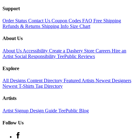
Support
Order Status
Contact Us
Coupon Codes
FAQ
Free Shipping
Refunds & Returns
Shipping Info
Size Chart
About Us
About Us
Accessibility
Create a Dashery Store
Careers
Hire an
Artist
Social Responsibility
TeePublic Reviews
Explore
All Designs
Content Directory
Featured Artists
Newest Designers
Newest T-Shirts
Tag Directory
Artists
Artist Signup
Design Guide
TeePublic Blog
Follow Us