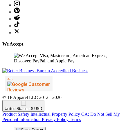
We Accept
© TP Apparel LLC 2012 - 2026
United States - $ USD
Product Safety
Intellectual Property Policy
CA: Do Not Sell My
Personal Information
Privacy Policy
Terms