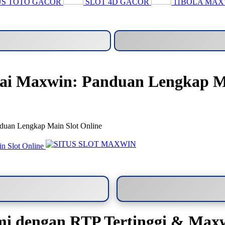
US TOTO GACOR
SLOT 4D GACOR
11BOLA MAX
pai Maxwin: Panduan Lengkap Ma
mi dengan RTP Tertinggi & Maxw