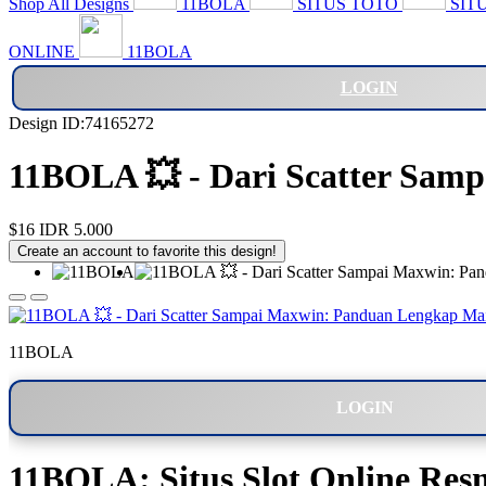
Shop All Designs
11BOLA
SITUS TOTO
SIT
ONLINE
11BOLA
LOGIN
Design ID:74165272
11BOLA 💥 - Dari Scatter Sam
$16
IDR 5.000
Create an account to favorite this design!
11BOLA
LOGIN
11BOLA: Situs Slot Online Res