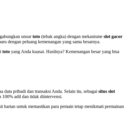
ggabungkan unsur
toto
(tebak angka) dengan mekanisme
slot gacor
baru dengan peluang kemenangan yang sama besarnya.
gi
toto
yang Anda kuasai. Hasilnya? Kemenangan besar yang bisa
data pribadi dan transaksi Anda. Selain itu, sebagai
situs slot
100% adil dan tidak diintervensi.
sit harian untuk memastikan para pemain tetap menikmati permainan