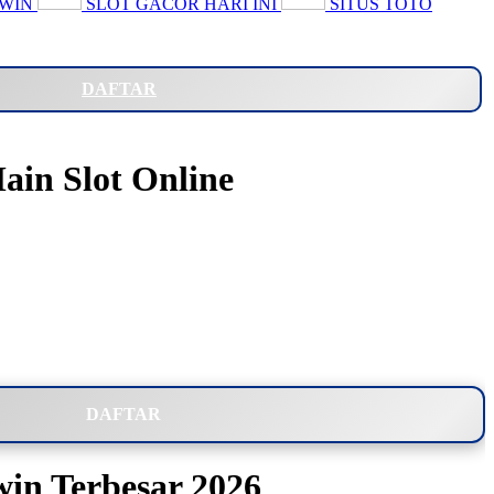
WIN
SLOT GACOR HARI INI
SITUS TOTO
DAFTAR
in Slot Online
DAFTAR
in Terbesar 2026