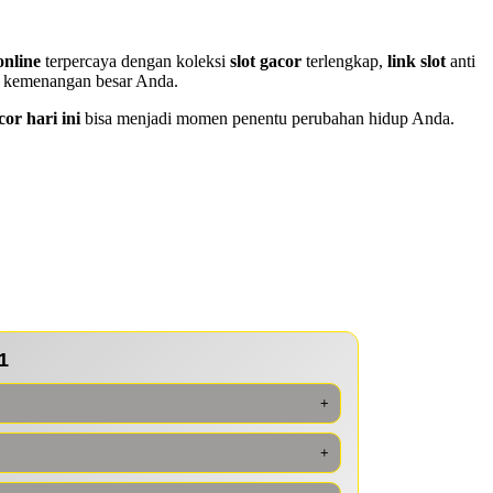
 online
terpercaya dengan koleksi
slot gacor
terlengkap,
link slot
anti
ih kemenangan besar Anda.
cor hari ini
bisa menjadi momen penentu perubahan hidup Anda.
1
+
+