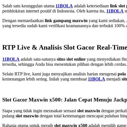
Salah satu keunggulan utama
11BOLA
adalah ketersediaan
link slo
pemblokiran internet positif di Indonesia. Oleh karena itu,
11BOLA
m
Dengan memanfaatkan
link gampang maxwin
yang kami sediakan,
yang tersedia sudah kami verifikasi keamanannya dan terbukti 100% 
RTP Live & Analisis Slot Gacor Real-Tim
11BOLA
adalah satu-satunya
situs slot online
yang menyediakan fit
tersedia, sehingga Anda bisa menentukan pilihan dengan lebih cerdas
Selain RTP live, kami juga menyajikan analisis harian mengenai
pola
kemenangan lebih sering. Inilah yang membuat
11BOLA
menjadi
si
Slot Gacor Maxwin x500: Jalan Cepat Menuju Jackp
Siapa yang tidak ingin merasakan sensasi
slot maxwin
dengan perkali
pulang
slot maxwin
dengan total kemenangan mencapai puluhan hingga
Rahasia utama untuk meraih
slot maxwin x500
adalah memilih gam