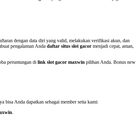
taran dengan data diri yang valid, melakukan verifikasi akun, dan
membuat pengalaman Anda
daftar situs slot gacor
menjadi cepat, aman,
oba peruntungan di
link slot gacor maxwin
pilihan Anda. Bonus new
nya bisa Anda dapatkan sebagai member setia kami:
maxwin
.