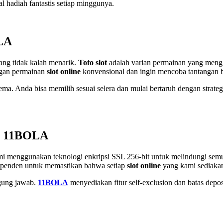
l hadiah fantastis setiap minggunya.
OLA
ng tidak kalah menarik.
Toto slot
adalah varian permainan yang men
ngan permainan
slot online
konvensional dan ingin mencoba tantangan 
tema. Anda bisa memilih sesuai selera dan mulai bertaruh dengan strate
ma 11BOLA
i menggunakan teknologi enkripsi SSL 256-bit untuk melindungi semua 
ndependen untuk memastikan bahwa setiap
slot online
yang kami sediakan 
gung jawab.
11BOLA
menyediakan fitur self-exclusion dan batas depo