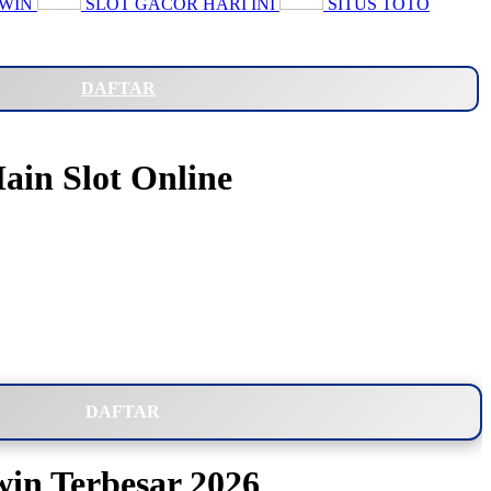
WIN
SLOT GACOR HARI INI
SITUS TOTO
DAFTAR
in Slot Online
DAFTAR
in Terbesar 2026