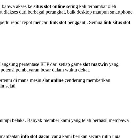
mi bahwa akses ke
situs slot online
sering kali terhambat oleh
pat diakses dari berbagai perangkat, baik desktop maupun smartphone.
perlu repot-repot mencari
link slot
pengganti. Semua
link situs slot
 langsung persentase RTP dari setiap game
slot maxwin
yang
 potensi pembayaran besar dalam waktu dekat.
ertentu di mana mesin
slot online
cenderung memberikan
in
sejati.
impi belaka. Banyak member kami yang telah berhasil membawa
pemanfaatan
info slot gacor
yang kami berikan secara rutin juga