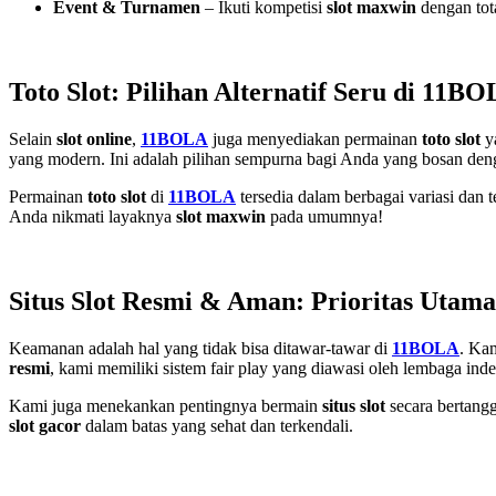
Event & Turnamen
– Ikuti kompetisi
slot maxwin
dengan tota
Toto Slot: Pilihan Alternatif Seru di 11B
Selain
slot online
,
11BOLA
juga menyediakan permainan
toto slot
ya
yang modern. Ini adalah pilihan sempurna bagi Anda yang bosan de
Permainan
toto slot
di
11BOLA
tersedia dalam berbagai variasi dan 
Anda nikmati layaknya
slot maxwin
pada umumnya!
Situs Slot Resmi & Aman: Prioritas Uta
Keamanan adalah hal yang tidak bisa ditawar-tawar di
11BOLA
. Kam
resmi
, kami memiliki sistem fair play yang diawasi oleh lembaga i
Kami juga menekankan pentingnya bermain
situs slot
secara bertang
slot gacor
dalam batas yang sehat dan terkendali.