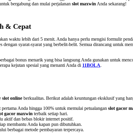
u untuk bergabung dan mulai perjalanan
slot maxwin
Anda sekarang!
h & Cepat
n waktu lebih dari 5 menit. Anda hanya perlu mengisi formulir pendaf
es dengan syarat-syarat yang berbelit-belit. Semua dirancang untuk 
berbagai bonus menarik yang bisa langsung Anda gunakan untuk menc
erapa kejutan spesial yang menanti Anda di
11BOLA
.
ke
slot online
berkualitas. Berikut adalah keuntungan eksklusif yang ha
it pertama Anda hingga 100% untuk memulai petualangan
slot gacor 
lot gacor maxwin
terbaik setiap hari.
 aktif dan bebas blokir internet positif.
siap membantu Anda kapan pun dibutuhkan.
alui berbagai metode pembayaran terpercaya.