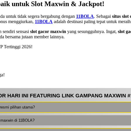
aik untuk Slot Maxwin & Jackpot!
Anda untuk tidak segera bergabung dengan
11BOLA
. Sebagai
situs slot
bonus menggiurkan,
11BOLA
adalah destinasi paling tepat untuk mera
 sendiri sensasi
slot gacor maxwin
yang sesungguhnya. Ingat,
slot ga
a bersama jutaan member lainnya.
 Tertinggi 2026!
ga!
OR HARI INI FEATURING LINK GAMPANG MAXWIN #
resmi pilihan utama?
 maxwin di 11BOLA?