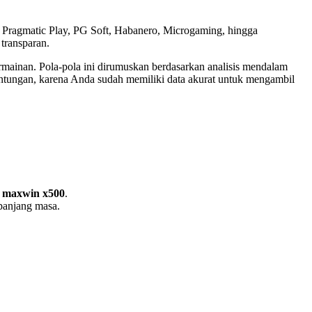
h Pragmatic Play, PG Soft, Habanero, Microgaming, hingga
 transparan.
mainan. Pola-pola ini dirumuskan berdasarkan analisis mendalam
untungan, karena Anda sudah memiliki data akurat untuk mengambil
t maxwin x500
.
panjang masa.