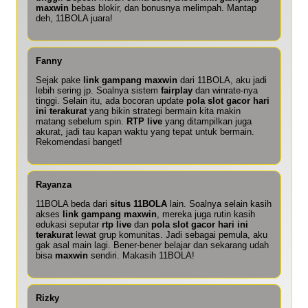
maxwin
bebas blokir, dan bonusnya melimpah. Mantap
deh, 11BOLA juara!
Fanny
Sejak pake
link gampang maxwin
dari 11BOLA, aku jadi
lebih sering jp. Soalnya sistem
fairplay
dan winrate-nya
tinggi. Selain itu, ada bocoran update
pola slot gacor hari
ini terakurat
yang bikin strategi bermain kita makin
matang sebelum spin.
RTP live
yang ditampilkan juga
akurat, jadi tau kapan waktu yang tepat untuk bermain.
Rekomendasi banget!
Rayanza
11BOLA beda dari
situs 11BOLA
lain. Soalnya selain kasih
akses
link gampang maxwin
, mereka juga rutin kasih
edukasi seputar
rtp live
dan
pola slot gacor hari ini
terakurat
lewat grup komunitas. Jadi sebagai pemula, aku
gak asal main lagi. Bener-bener belajar dan sekarang udah
bisa
maxwin
sendiri. Makasih 11BOLA!
Rizky