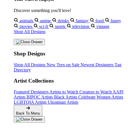
Discover something you'll love!
animals
anime
drinks
fantasy
food
funny
movies
sci-fi
sports
television
vintage
Shop All Designs
Shop Designs
Shop All Designs
New Tees on Sale
Newest Designers
Tag
Directory
Artist Collections
Featured Designers
Artists to Watch
Creators to Watch
AAPI
Artists
BIPOC Artists
Black Artists
Celebrate Women Artists
LGBTQIA Artists
Ukrainian Artists
Back To Menu