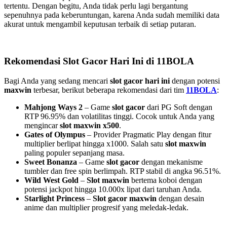
tertentu. Dengan begitu, Anda tidak perlu lagi bergantung
sepenuhnya pada keberuntungan, karena Anda sudah memiliki data
akurat untuk mengambil keputusan terbaik di setiap putaran.
Rekomendasi Slot Gacor Hari Ini di 11BOLA
Bagi Anda yang sedang mencari
slot gacor hari ini
dengan potensi
maxwin
terbesar, berikut beberapa rekomendasi dari tim
11BOLA
:
Mahjong Ways 2
– Game
slot gacor
dari PG Soft dengan
RTP 96.95% dan volatilitas tinggi. Cocok untuk Anda yang
mengincar
slot maxwin x500
.
Gates of Olympus
– Provider Pragmatic Play dengan fitur
multiplier berlipat hingga x1000. Salah satu
slot maxwin
paling populer sepanjang masa.
Sweet Bonanza
– Game
slot gacor
dengan mekanisme
tumbler dan free spin berlimpah. RTP stabil di angka 96.51%.
Wild West Gold
–
Slot maxwin
bertema koboi dengan
potensi jackpot hingga 10.000x lipat dari taruhan Anda.
Starlight Princess
–
Slot gacor maxwin
dengan desain
anime dan multiplier progresif yang meledak-ledak.