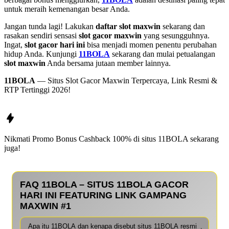
untuk meraih kemenangan besar Anda.
Jangan tunda lagi! Lakukan
daftar slot maxwin
sekarang dan
rasakan sendiri sensasi
slot gacor maxwin
yang sesungguhnya.
Ingat,
slot gacor hari ini
bisa menjadi momen penentu perubahan
hidup Anda. Kunjungi
11BOLA
sekarang dan mulai petualangan
slot maxwin
Anda bersama jutaan member lainnya.
11BOLA
— Situs Slot Gacor Maxwin Terpercaya, Link Resmi &
RTP Tertinggi 2026!
Nikmati Promo Bonus Cashback 100% di situs
11BOLA
sekarang
juga!
FAQ 11BOLA – SITUS 11BOLA GACOR
HARI INI FEATURING LINK GAMPANG
MAXWIN #1
Apa itu 11BOLA dan kenapa disebut situs 11BOLA resmi