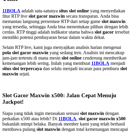
11BOLA
adalah satu-satunya
situs slot online
yang menyediakan
fitur RTP live
slot gacor maxwin
secara transparan. Anda bisa
memantau langsung persentase RTP dari setiap game
slot maxwin
yang tersedia, sehingga Anda bisa menentukan pilihan dengan lebih
cerdas. RTP tinggi adalah indikator utama bahwa
slot gacor
tersebut
memiliki potensi pembayaran besar dalam waktu dekat.
Selain RTP live, kami juga menyajikan analisis harian mengenai
pola slot gacor maxwin
yang sedang tren. Analisis ini mencakup
jam-jam tertentu di mana mesin
slot online
cenderung memberikan
kemenangan lebih sering. Inilah yang membuat
11BOLA
menjadi
situs slot terpercaya
dan selalu menjadi incaran para pemburu
slot
maxwin
sejati.
Slot Gacor Maxwin x500: Jalan Cepat Menuju
Jackpot!
Siapa yang tidak ingin merasakan sensasi
slot maxwin
dengan
perkalian x500 atau lebih? Di
11BOLA
,
slot gacor maxwin x500
bukanlah mimpi belaka. Banyak member kami yang telah berhasil
membawa pulang
slot maxwin
dengan total kemenangan mencapai