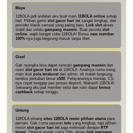
Maya
11BOLA jadi andalan aku buat main
11BOLA online
setiap
hari. Pilihan game
slot gacor hari ini
sangat lengkap, dari
provider klasik sampai yang paling baru.
Link slot
akses
stabil dan selalu
gampang maxwin
. Buat pecinta
slot
online
, wajib banget coba 11BOLA! Bonus
new member
100%
-nya juga langsung masuk tanpa ribet.
Gisel
Gak nyangka bisa dapet sensasi
gampang maxwin
dari
room
slot gacor hari ini
di 11BOLA. Awalnya cuma iseng
main ikuti
pola terakurat
dari admin, eh malah langsung
tembus perkalian besar
x500
. Pelayanannya mantap, CS-
nya cepat tanggap pas proses deposit. Makasih 11BOLA!
Sekarang aku jadi member setia dan rutin dapat
bonus
cashback
setiap minggu.
Untung
11BOLA emang
situs 11BOLA resmi pilihan utama
para
pemain. Gak cuma pasaran
toto
yang lengkap, tapi pilihan
mesin
slot gacor hari ini
juga melimpah dengan
RTP
tinggi
. Deposit murah cuma 10rb, akses
link gampang