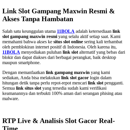
Link Slot Gampang Maxwin Resmi &
Akses Tanpa Hambatan
Salah satu keunggulan utama
11BOLA
adalah ketersediaan
link
slot gampang maxwin resmi
yang selalu aktif setiap saat. Kami
memahami bahwa akses ke
situs slot online
sering kali terhambat
oleh pemblokiran internet positif di Indonesia. Oleh karena itu,
11BOLA
menyediakan puluhan
link slot
alternatif yang bebas dari
blokir dan dapat diakses dari berbagai perangkat, baik desktop
maupun smartphone.
Dengan memanfaatkan
link gampang maxwin
yang kami
sediakan, Anda bisa melakukan
link slot gacor
login dalam
hitungan detik tanpa perlu repot-repot mencari
link slot
pengganti.
Semua
link situs slot
yang tersedia sudah kami verifikasi
keamanannya dan terbukti 100% aman dari serangan phising atau
malware.
RTP Live & Analisis Slot Gacor Real-
Time