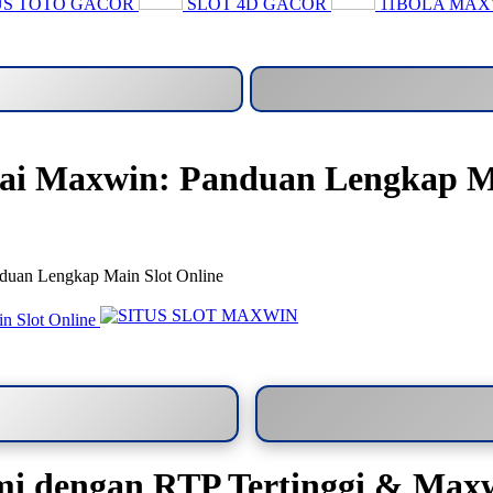
US TOTO GACOR
SLOT 4D GACOR
11BOLA MAX
pai Maxwin: Panduan Lengkap Ma
mi dengan RTP Tertinggi & Maxw