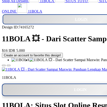
Shop All Designs
11BOLA
SITUS TOTO
SIT
ONLINE
11BOLA
LOGIN
Design ID:74165272
11BOLA 💥 - Dari Scatter Sam
$16
IDR 5.000
Create an account to favorite this design!
11BOLA
LOGIN
11BOLA: Situs Slot Online Res