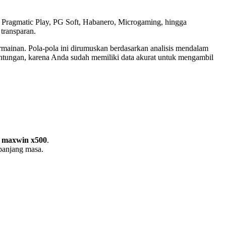
h Pragmatic Play, PG Soft, Habanero, Microgaming, hingga
 transparan.
mainan. Pola-pola ini dirumuskan berdasarkan analisis mendalam
untungan, karena Anda sudah memiliki data akurat untuk mengambil
t maxwin x500
.
panjang masa.