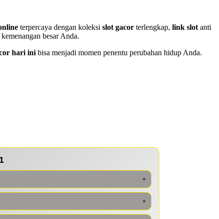
 online
terpercaya dengan koleksi
slot gacor
terlengkap,
link slot
anti
ih kemenangan besar Anda.
cor hari ini
bisa menjadi momen penentu perubahan hidup Anda.
1
+
+