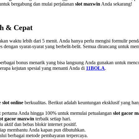
u untuk bergabung dan mulai perjalanan
slot maxwin
Anda sekarang!
h & Cepat
n waktu lebih dari 5 menit. Anda hanya perlu mengisi formulir pendaf
es dengan syarat-syarat yang berbelit-belit. Semua dirancang untuk 
berbagai bonus menarik yang bisa langsung Anda gunakan untuk menc
erapa kejutan spesial yang menanti Anda di
11BOLA
.
ke
slot online
berkualitas. Berikut adalah keuntungan eksklusif yang ha
it pertama Anda hingga 100% untuk memulai petualangan
slot gacor 
lot gacor maxwin
terbaik setiap hari.
 aktif dan bebas blokir internet positif.
siap membantu Anda kapan pun dibutuhkan.
alui berbagai metode pembayaran terpercaya.