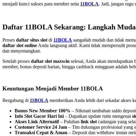
menjadi kunci sukses para member setia
11BOLA
. Jadi, jangan rag
Daftar 11BOLA Sekarang: Langkah Muda
Proses
daftar situs slot
di
11BOLA
sangatlah mudah dan tidak memaka
daftar slot online
Anda langsung aktif. Kami tidak mempersulit pros
dan menyenangkan.
Setelah proses
daftar slot maxwin
selesai, Anda akan mendapatkan 
member, bonus deposit harian, hingga cashback mingguan adalah beb
Keuntungan Menjadi Member 11BOLA
Bergabung di
11BOLA
memberikan Anda lebih dari sekadar akses 
Bonus New Member 100%
– Nikmati tambahan saldo depos
Info Slot Gacor Hari Ini
– Dapatkan update rutin mengenai
s
Akses Link Alternatif
– Puluhan
link slot
cadangan yang selalu
Customer Service 24 Jam
– Tim dukungan profesional yang 
Transaksi Cepat & Aman
– Deposit dan withdraw instan mel