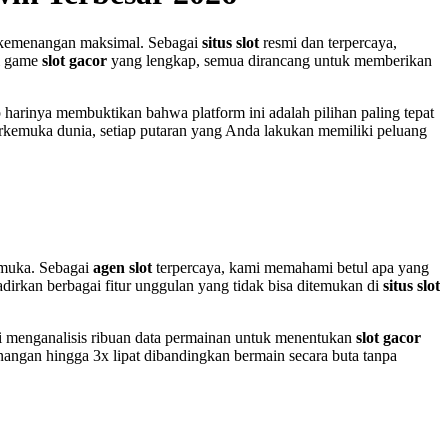
 kemenangan maksimal. Sebagai
situs slot
resmi dan terpercaya,
si game
slot gacor
yang lengkap, semua dirancang untuk memberikan
 harinya membuktikan bahwa platform ini adalah pilihan paling tepat
erkemuka dunia, setiap putaran yang Anda lakukan memiliki peluang
kemuka. Sebagai
agen slot
terpercaya, kami memahami betul apa yang
irkan berbagai fitur unggulan yang tidak bisa ditemukan di
situs slot
ami menganalisis ribuan data permainan untuk menentukan
slot gacor
angan hingga 3x lipat dibandingkan bermain secara buta tanpa