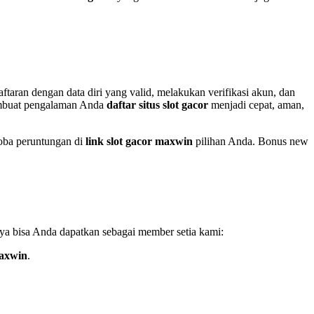
taran dengan data diri yang valid, melakukan verifikasi akun, dan
membuat pengalaman Anda
daftar situs slot gacor
menjadi cepat, aman,
oba peruntungan di
link slot gacor maxwin
pilihan Anda. Bonus new
nya bisa Anda dapatkan sebagai member setia kami:
maxwin
.