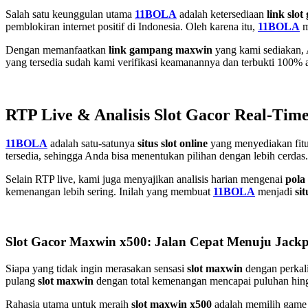
Salah satu keunggulan utama
11BOLA
adalah ketersediaan
link slo
pemblokiran internet positif di Indonesia. Oleh karena itu,
11BOLA
m
Dengan memanfaatkan
link gampang maxwin
yang kami sediakan,
yang tersedia sudah kami verifikasi keamanannya dan terbukti 100% 
RTP Live & Analisis Slot Gacor Real-Tim
11BOLA
adalah satu-satunya
situs slot online
yang menyediakan fit
tersedia, sehingga Anda bisa menentukan pilihan dengan lebih cerdas
Selain RTP live, kami juga menyajikan analisis harian mengenai
pola
kemenangan lebih sering. Inilah yang membuat
11BOLA
menjadi
si
Slot Gacor Maxwin x500: Jalan Cepat Menuju Jackp
Siapa yang tidak ingin merasakan sensasi
slot maxwin
dengan perkali
pulang
slot maxwin
dengan total kemenangan mencapai puluhan hingga
Rahasia utama untuk meraih
slot maxwin x500
adalah memilih gam