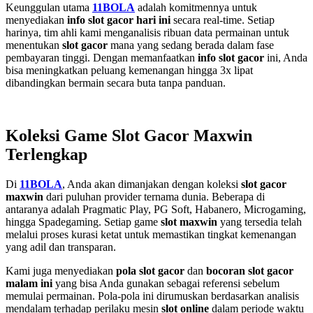
Keunggulan utama
11BOLA
adalah komitmennya untuk
menyediakan
info slot gacor hari ini
secara real-time. Setiap
harinya, tim ahli kami menganalisis ribuan data permainan untuk
menentukan
slot gacor
mana yang sedang berada dalam fase
pembayaran tinggi. Dengan memanfaatkan
info slot gacor
ini, Anda
bisa meningkatkan peluang kemenangan hingga 3x lipat
dibandingkan bermain secara buta tanpa panduan.
Koleksi Game Slot Gacor Maxwin
Terlengkap
Di
11BOLA
, Anda akan dimanjakan dengan koleksi
slot gacor
maxwin
dari puluhan provider ternama dunia. Beberapa di
antaranya adalah Pragmatic Play, PG Soft, Habanero, Microgaming,
hingga Spadegaming. Setiap game
slot maxwin
yang tersedia telah
melalui proses kurasi ketat untuk memastikan tingkat kemenangan
yang adil dan transparan.
Kami juga menyediakan
pola slot gacor
dan
bocoran slot gacor
malam ini
yang bisa Anda gunakan sebagai referensi sebelum
memulai permainan. Pola-pola ini dirumuskan berdasarkan analisis
mendalam terhadap perilaku mesin
slot online
dalam periode waktu