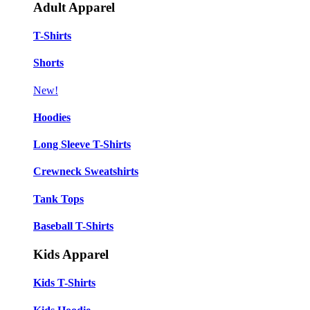
Adult Apparel
T-Shirts
Shorts
New!
Hoodies
Long Sleeve T-Shirts
Crewneck Sweatshirts
Tank Tops
Baseball T-Shirts
Kids Apparel
Kids T-Shirts