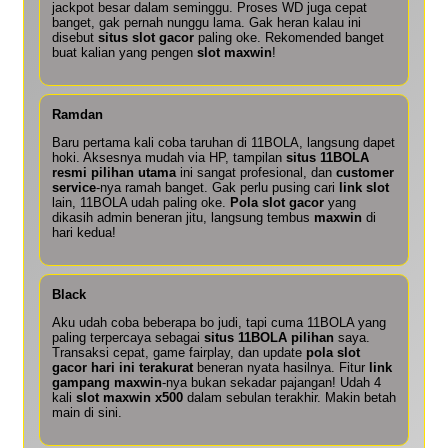
jackpot besar dalam seminggu. Proses WD juga cepat
banget, gak pernah nunggu lama. Gak heran kalau ini
disebut
situs slot gacor
paling oke. Rekomended banget
buat kalian yang pengen
slot maxwin
!
Ramdan
Baru pertama kali coba taruhan di 11BOLA, langsung dapet
hoki. Aksesnya mudah via HP, tampilan
situs 11BOLA
resmi pilihan utama
ini sangat profesional, dan
customer
service
-nya ramah banget. Gak perlu pusing cari
link slot
lain, 11BOLA udah paling oke.
Pola slot gacor
yang
dikasih admin beneran jitu, langsung tembus
maxwin
di
hari kedua!
Black
Aku udah coba beberapa bo judi, tapi cuma 11BOLA yang
paling terpercaya sebagai
situs 11BOLA pilihan
saya.
Transaksi cepat, game fairplay, dan update
pola slot
gacor hari ini terakurat
beneran nyata hasilnya. Fitur
link
gampang maxwin
-nya bukan sekadar pajangan! Udah 4
kali
slot maxwin x500
dalam sebulan terakhir. Makin betah
main di sini.