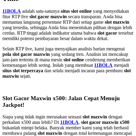
11BOLA
adalah satu-satunya
situs slot online
yang menyediakan
fitur RTP live
slot gacor maxwin
secara transparan. Anda bisa
memantau langsung persentase RTP dari setiap game
slot maxwin
yang tersedia, sehingga Anda bisa menentukan pilihan dengan lebih
cerdas. RTP tinggi adalah indikator utama bahwa
slot gacor
tersebut
memiliki potensi pembayaran besar dalam waktu dekat.
Selain RTP live, kami juga menyajikan analisis harian mengenai
pola slot gacor maxwin
yang sedang tren. Analisis ini mencakup
jam-jam tertentu di mana mesin
slot online
cenderung memberikan
kemenangan lebih sering. Inilah yang membuat
11BOLA
menjadi
situs slot terpercaya
dan selalu menjadi incaran para pemburu
slot
maxwin
sejati.
Slot Gacor Maxwin x500: Jalan Cepat Menuju
Jackpot!
Siapa yang tidak ingin merasakan sensasi
slot maxwin
dengan
perkalian x500 atau lebih? Di
11BOLA
,
slot gacor maxwin x500
bukanlah mimpi belaka. Banyak member kami yang telah berhasil
membawa pulang
slot maxwin
dengan total kemenangan mencapai