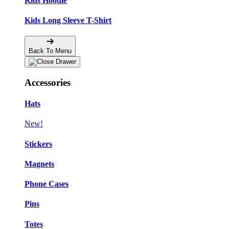
Kids Hoodie
Kids Long Sleeve T-Shirt
Back To Menu
Accessories
Hats
New!
Stickers
Magnets
Phone Cases
Pins
Totes