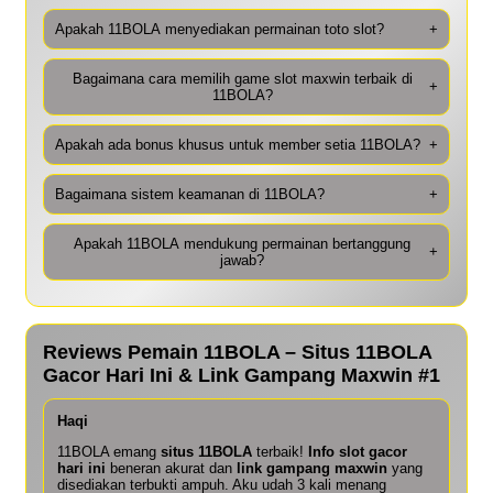
Apakah 11BOLA menyediakan permainan toto slot?
+
Bagaimana cara memilih game slot maxwin terbaik di
+
11BOLA?
Apakah ada bonus khusus untuk member setia 11BOLA?
+
Bagaimana sistem keamanan di 11BOLA?
+
Apakah 11BOLA mendukung permainan bertanggung
+
jawab?
Reviews Pemain 11BOLA – Situs 11BOLA
Gacor Hari Ini & Link Gampang Maxwin #1
Haqi
11BOLA emang
situs 11BOLA
terbaik!
Info slot gacor
hari ini
beneran akurat dan
link gampang maxwin
yang
disediakan terbukti ampuh. Aku udah 3 kali menang