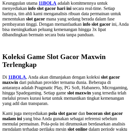
Keunggulan utama
11BOLA
adalah komitmennya untuk
menyediakan
info slot gacor hari ini
secara real-time. Setiap
harinya, tim ahli kami menganalisis ribuan data permainan untuk
menentukan
slot gacor
mana yang sedang berada dalam fase
pembayaran tinggi. Dengan memanfaatkan
info slot gacor
ini, Anda
bisa meningkatkan peluang kemenangan hingga 3x lipat
dibandingkan bermain secara buta tanpa panduan.
Koleksi Game Slot Gacor Maxwin
Terlengkap
Di
11BOLA
, Anda akan dimanjakan dengan koleksi
slot gacor
maxwin
dari puluhan provider ternama dunia. Beberapa di
antaranya adalah Pragmatic Play, PG Soft, Habanero, Microgaming,
hingga Spadegaming. Setiap game
slot maxwin
yang tersedia telah
melalui proses kurasi ketat untuk memastikan tingkat kemenangan
yang adil dan transparan.
Kami juga menyediakan
pola slot gacor
dan
bocoran slot gacor
malam ini
yang bisa Anda gunakan sebagai referensi sebelum
memulai permainan. Pola-pola ini dirumuskan berdasarkan analisis
mendalam terhadap perilaku mesin
slot online
dalam periode waktu