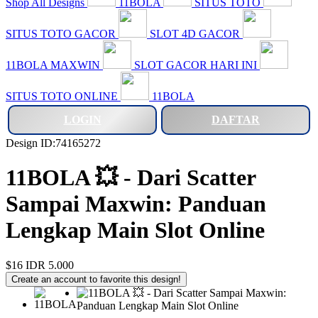
Shop All Designs
11BOLA
SITUS TOTO
SITUS TOTO GACOR
SLOT 4D GACOR
11BOLA MAXWIN
SLOT GACOR HARI INI
SITUS TOTO ONLINE
11BOLA
LOGIN
DAFTAR
Design ID:74165272
11BOLA 💥 - Dari Scatter
Sampai Maxwin: Panduan
Lengkap Main Slot Online
$16
IDR 5.000
Create an account to favorite this design!