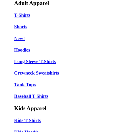
Adult Apparel
T-Shirts
Shorts
New!
Hoodies
Long Sleeve T-Shirts
Crewneck Sweatshirts
Tank Tops
Baseball T-Shirts
Kids Apparel
Kids T-Shirts