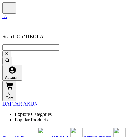
Search On '11BOLA'
Account
0
Cart
DAFTAR AKUN
Explore Categories
Popular Products