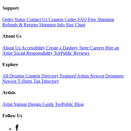
Support
Order Status
Contact Us
Coupon Codes
FAQ
Free Shipping
Refunds & Returns
Shipping Info
Size Chart
About Us
About Us
Accessibility
Create a Dashery Store
Careers
Hire an
Artist
Social Responsibility
TeePublic Reviews
Explore
All Designs
Content Directory
Featured Artists
Newest Designers
Newest T-Shirts
Tag Directory
Artists
Artist Signup
Design Guide
TeePublic Blog
Follow Us