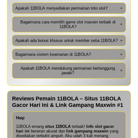
Apakah 11BOLA menyediakan permainan toto slot?
+
Bagaimana cara memilih game slot maxwin terbaik di
+
11BOLA?
Apakah ada bonus khusus untuk member setia 11BOLA?
+
Bagaimana sistem keamanan di 11BOLA?
+
Apakah 11BOLA mendukung permainan bertanggung
+
jawab?
Reviews Pemain 11BOLA – Situs 11BOLA
Gacor Hari Ini & Link Gampang Maxwin #1
Haqi
11BOLA emang
situs 11BOLA
terbaik!
Info slot gacor
hari ini
beneran akurat dan
link gampang maxwin
yang
disediakan terbukti ampuh. Aku udah 3 kali menang