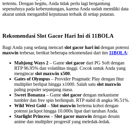
tertentu. Dengan begitu, Anda tidak perlu lagi bergantung
sepenuhnya pada keberuntungan, karena Anda sudah memiliki data
akurat untuk mengambil keputusan terbaik di setiap putaran.
Rekomendasi Slot Gacor Hari Ini di 11BOLA
Bagi Anda yang sedang mencari
slot gacor hari ini
dengan potensi
maxwin
terbesar, berikut beberapa rekomendasi dari tim
11BOLA
:
Mahjong Ways 2
– Game
slot gacor
dari PG Soft dengan
RTP 96.95% dan volatilitas tinggi. Cocok untuk Anda yang
mengincar
slot maxwin x500
.
Gates of Olympus
– Provider Pragmatic Play dengan fitur
multiplier berlipat hingga x1000. Salah satu
slot maxwin
paling populer sepanjang masa.
Sweet Bonanza
– Game
slot gacor
dengan mekanisme
tumbler dan free spin berlimpah. RTP stabil di angka 96.51%.
Wild West Gold
–
Slot maxwin
bertema koboi dengan
potensi jackpot hingga 10.000x lipat dari taruhan Anda.
Starlight Princess
–
Slot gacor maxwin
dengan desain
anime dan multiplier progresif yang meledak-ledak.