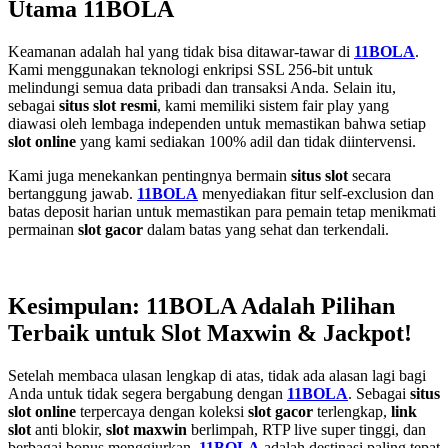
Utama 11BOLA
Keamanan adalah hal yang tidak bisa ditawar-tawar di
11BOLA
.
Kami menggunakan teknologi enkripsi SSL 256-bit untuk
melindungi semua data pribadi dan transaksi Anda. Selain itu,
sebagai
situs slot resmi
, kami memiliki sistem fair play yang
diawasi oleh lembaga independen untuk memastikan bahwa setiap
slot online
yang kami sediakan 100% adil dan tidak diintervensi.
Kami juga menekankan pentingnya bermain
situs slot
secara
bertanggung jawab.
11BOLA
menyediakan fitur self-exclusion dan
batas deposit harian untuk memastikan para pemain tetap menikmati
permainan
slot gacor
dalam batas yang sehat dan terkendali.
Kesimpulan: 11BOLA Adalah Pilihan
Terbaik untuk Slot Maxwin & Jackpot!
Setelah membaca ulasan lengkap di atas, tidak ada alasan lagi bagi
Anda untuk tidak segera bergabung dengan
11BOLA
. Sebagai
situs
slot online
terpercaya dengan koleksi
slot gacor
terlengkap,
link
slot
anti blokir,
slot maxwin
berlimpah, RTP live super tinggi, dan
berbagai bonus menggiurkan,
11BOLA
adalah destinasi paling tepat