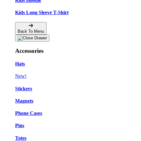
Kids Hoodie
Kids Long Sleeve T-Shirt
Back To Menu
Accessories
Hats
New!
Stickers
Magnets
Phone Cases
Pins
Totes