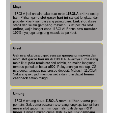
Maya
11BOLA jadi andalan aku buat main
11BOLA online
setiap
hari. Pilihan game
slot gacor hari ini
sangat lengkap, dari
provider klasik sampai yang paling baru.
Link slot
akses
stabil dan selalu
gampang maxwin
. Buat pecinta
slot
online
, wajib banget coba 11BOLA! Bonus
new member
100%
-nya juga langsung masuk tanpa ribet.
Gisel
Gak nyangka bisa dapet sensasi
gampang maxwin
dari
room
slot gacor hari ini
di 11BOLA. Awalnya cuma iseng
main ikuti
pola terakurat
dari admin, eh malah langsung
tembus perkalian besar
x500
. Pelayanannya mantap, CS-
nya cepat tanggap pas proses deposit. Makasih 11BOLA!
Sekarang aku jadi member setia dan rutin dapat
bonus
cashback
setiap minggu.
Untung
11BOLA emang
situs 11BOLA resmi pilihan utama
para
pemain. Gak cuma pasaran
toto
yang lengkap, tapi pilihan
mesin
slot gacor hari ini
juga melimpah dengan
RTP
tinggi
. Deposit murah cuma 10rb, akses
link gampang