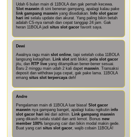
Udah 6 bulan main di 11BOLA dan gak pernah kecewa.
Slot maxwin
di sini beneran gampang, apalagi kalau pake
link gampang maxwin
yang disediakan.
Info slot gacor
hari ini
selalu update dan akurat. Yang paling bikin betah
adalah CS-nya ramah dan cepat tanggap 24 jam. Gak
heran 11BOLA jadi
situs slot gacor
favorit saya.
Dewi
Awalnya ragu main
slot online
, tapi setelah coba 11BOLA
langsung ketagihan.
Link slot
anti blokir,
pola slot gacor
jitu, dan
RTP live
yang ditampilkan bener-bener sesuai.
Baru 2 minggu main udah 2 kali dapet
maxwin
. Transaksi
deposit dan withdraw juga cepat, gak pake lama. 11BOLA
emang
situs slot terpercaya
deh!
Andre
Pengalaman main di 11BOLA luar biasa!
Slot gacor
maxwin
nya gampang banget, apalagi kalau ngikutin
info
slot gacor hari ini
dari admin.
Link gampang maxwin
yang dikasih selalu stabil dan anti lemot. Bonus
new
member 100%
langsung cair dan bikin modal makin gede.
Buat yang cari
situs slot gacor
, wajib cobain 11BOLA!