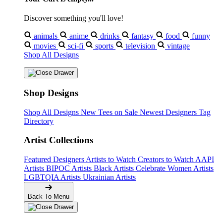
Discover something you'll love!
animals
anime
drinks
fantasy
food
funny
movies
sci-fi
sports
television
vintage
Shop All Designs
Shop Designs
Shop All Designs
New Tees on Sale
Newest Designers
Tag
Directory
Artist Collections
Featured Designers
Artists to Watch
Creators to Watch
AAPI
Artists
BIPOC Artists
Black Artists
Celebrate Women Artists
LGBTQIA Artists
Ukrainian Artists
Back To Menu