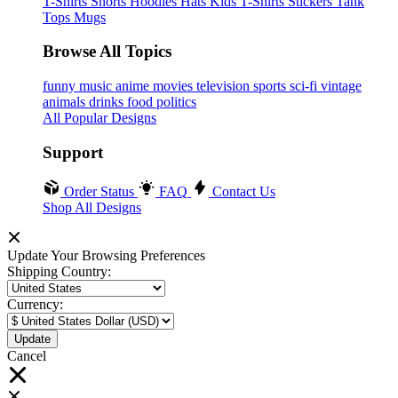
T-Shirts
Shorts
Hoodies
Hats
Kids T-Shirts
Stickers
Tank
Tops
Mugs
Browse All Topics
funny
music
anime
movies
television
sports
sci-fi
vintage
animals
drinks
food
politics
All Popular Designs
Support
Order Status
FAQ
Contact Us
Shop All Designs
Update Your Browsing Preferences
Shipping Country:
Currency:
Cancel