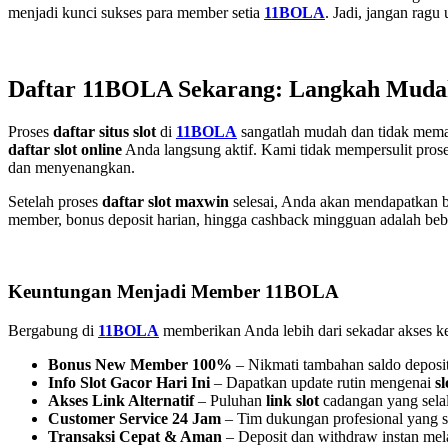
menjadi kunci sukses para member setia
11BOLA
. Jadi, jangan rag
Daftar 11BOLA Sekarang: Langkah Muda
Proses
daftar situs slot
di
11BOLA
sangatlah mudah dan tidak memaka
daftar slot online
Anda langsung aktif. Kami tidak mempersulit pros
dan menyenangkan.
Setelah proses
daftar slot maxwin
selesai, Anda akan mendapatkan 
member, bonus deposit harian, hingga cashback mingguan adalah beb
Keuntungan Menjadi Member 11BOLA
Bergabung di
11BOLA
memberikan Anda lebih dari sekadar akses 
Bonus New Member 100%
– Nikmati tambahan saldo depos
Info Slot Gacor Hari Ini
– Dapatkan update rutin mengenai
s
Akses Link Alternatif
– Puluhan
link slot
cadangan yang selalu
Customer Service 24 Jam
– Tim dukungan profesional yang 
Transaksi Cepat & Aman
– Deposit dan withdraw instan mel