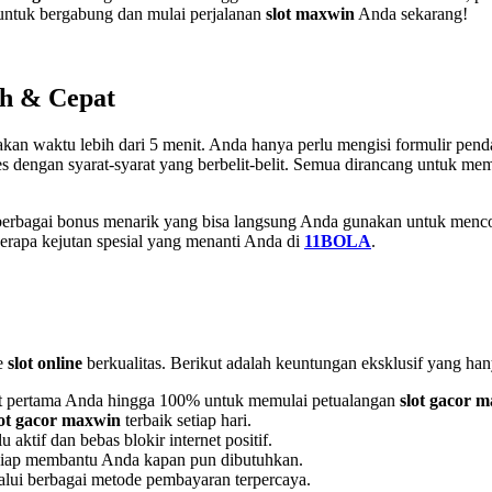
u untuk bergabung dan mulai perjalanan
slot maxwin
Anda sekarang!
h & Cepat
n waktu lebih dari 5 menit. Anda hanya perlu mengisi formulir pendaf
es dengan syarat-syarat yang berbelit-belit. Semua dirancang untuk 
berbagai bonus menarik yang bisa langsung Anda gunakan untuk menc
erapa kejutan spesial yang menanti Anda di
11BOLA
.
ke
slot online
berkualitas. Berikut adalah keuntungan eksklusif yang ha
it pertama Anda hingga 100% untuk memulai petualangan
slot gacor 
lot gacor maxwin
terbaik setiap hari.
 aktif dan bebas blokir internet positif.
siap membantu Anda kapan pun dibutuhkan.
alui berbagai metode pembayaran terpercaya.