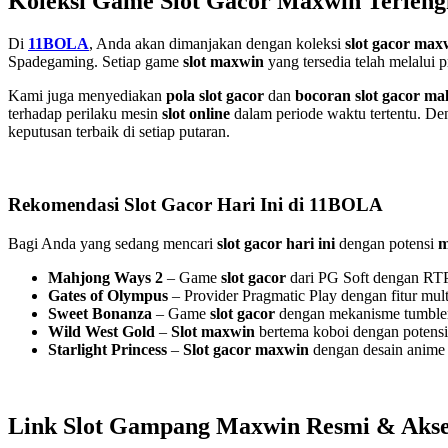
Koleksi Game Slot Gacor Maxwin Terlen
Di
11BOLA
, Anda akan dimanjakan dengan koleksi
slot gacor max
Spadegaming. Setiap game
slot maxwin
yang tersedia telah melalui 
Kami juga menyediakan
pola slot gacor
dan
bocoran slot gacor ma
terhadap perilaku mesin
slot online
dalam periode waktu tertentu. De
keputusan terbaik di setiap putaran.
Rekomendasi Slot Gacor Hari Ini di 11BOLA
Bagi Anda yang sedang mencari
slot gacor hari ini
dengan potensi
m
Mahjong Ways 2
– Game
slot gacor
dari PG Soft dengan RTP
Gates of Olympus
– Provider Pragmatic Play dengan fitur mult
Sweet Bonanza
– Game
slot gacor
dengan mekanisme tumbler 
Wild West Gold
–
Slot maxwin
bertema koboi dengan potensi 
Starlight Princess
–
Slot gacor maxwin
dengan desain anime d
Link Slot Gampang Maxwin Resmi & Aks