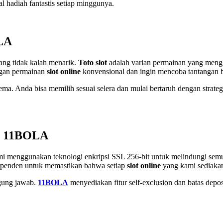
l hadiah fantastis setiap minggunya.
OLA
ng tidak kalah menarik.
Toto slot
adalah varian permainan yang men
ngan permainan
slot online
konvensional dan ingin mencoba tantangan 
tema. Anda bisa memilih sesuai selera dan mulai bertaruh dengan strate
ma 11BOLA
i menggunakan teknologi enkripsi SSL 256-bit untuk melindungi semua 
ndependen untuk memastikan bahwa setiap
slot online
yang kami sediakan 
gung jawab.
11BOLA
menyediakan fitur self-exclusion dan batas depo