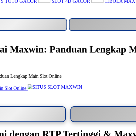
US TOTO GACOR
SLOT 4D GACOR
11BOLA MAX
pai Maxwin: Panduan Lengkap Ma
mi dengan RTP Tertinggi & Maxw