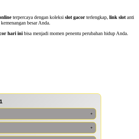
 online
terpercaya dengan koleksi
slot gacor
terlengkap,
link slot
anti
ih kemenangan besar Anda.
cor hari ini
bisa menjadi momen penentu perubahan hidup Anda.
1
+
+