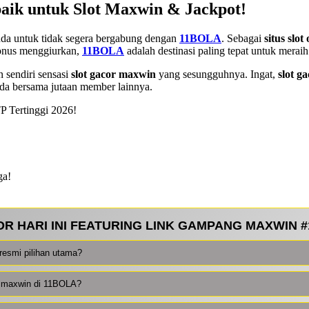
aik untuk Slot Maxwin & Jackpot!
Anda untuk tidak segera bergabung dengan
11BOLA
. Sebagai
situs slot
bonus menggiurkan,
11BOLA
adalah destinasi paling tepat untuk mera
 sendiri sensasi
slot gacor maxwin
yang sesungguhnya. Ingat,
slot ga
a bersama jutaan member lainnya.
 Tertinggi 2026!
ga!
OR HARI INI FEATURING LINK GAMPANG MAXWIN #
resmi pilihan utama?
 maxwin di 11BOLA?