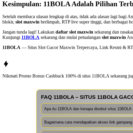
Kesimpulan: 11BOLA Adalah Pilihan Terb
Setelah membaca ulasan lengkap di atas, tidak ada alasan lagi bagi 
blokir,
slot maxwin
berlimpah, RTP live super tinggi, dan berbagai 
Jangan tunda lagi! Lakukan
daftar slot maxwin
sekarang dan rasakan
Kunjungi
11BOLA
sekarang dan mulai petualangan
slot maxwin
And
11BOLA
— Situs Slot Gacor Maxwin Terpercaya, Link Resmi & RTP
Nikmati Promo Bonus Cashback 100% di situs
11BOLA
sekarang ju
FAQ 11BOLA – SITUS 11BOLA GAC
Apa itu 11BOLA dan kenapa disebut situs 11BOLA 
Bagaimana cara mendapatkan akses link gampang