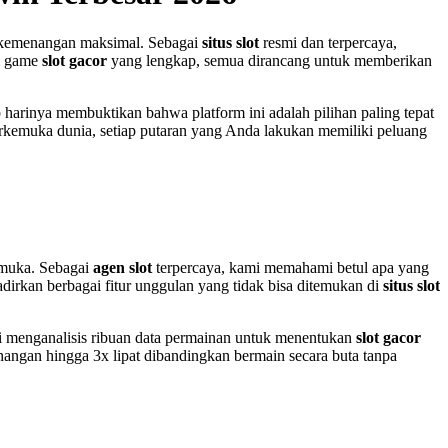
 kemenangan maksimal. Sebagai
situs slot
resmi dan terpercaya,
si game
slot gacor
yang lengkap, semua dirancang untuk memberikan
 harinya membuktikan bahwa platform ini adalah pilihan paling tepat
erkemuka dunia, setiap putaran yang Anda lakukan memiliki peluang
kemuka. Sebagai
agen slot
terpercaya, kami memahami betul apa yang
irkan berbagai fitur unggulan yang tidak bisa ditemukan di
situs slot
ami menganalisis ribuan data permainan untuk menentukan
slot gacor
angan hingga 3x lipat dibandingkan bermain secara buta tanpa