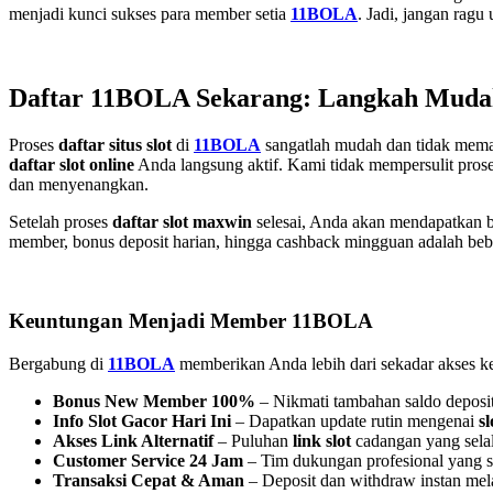
menjadi kunci sukses para member setia
11BOLA
. Jadi, jangan rag
Daftar 11BOLA Sekarang: Langkah Muda
Proses
daftar situs slot
di
11BOLA
sangatlah mudah dan tidak memaka
daftar slot online
Anda langsung aktif. Kami tidak mempersulit pros
dan menyenangkan.
Setelah proses
daftar slot maxwin
selesai, Anda akan mendapatkan 
member, bonus deposit harian, hingga cashback mingguan adalah beb
Keuntungan Menjadi Member 11BOLA
Bergabung di
11BOLA
memberikan Anda lebih dari sekadar akses 
Bonus New Member 100%
– Nikmati tambahan saldo depos
Info Slot Gacor Hari Ini
– Dapatkan update rutin mengenai
s
Akses Link Alternatif
– Puluhan
link slot
cadangan yang selalu
Customer Service 24 Jam
– Tim dukungan profesional yang 
Transaksi Cepat & Aman
– Deposit dan withdraw instan mel