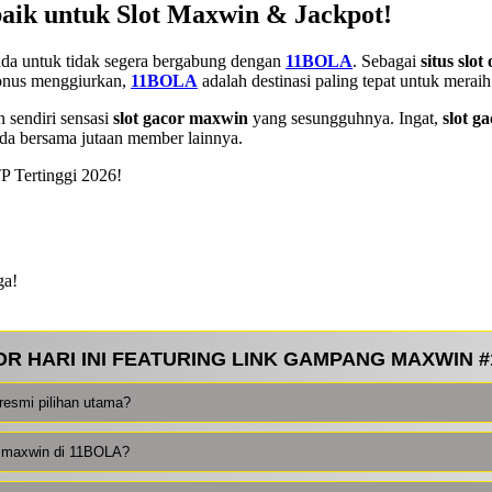
aik untuk Slot Maxwin & Jackpot!
Anda untuk tidak segera bergabung dengan
11BOLA
. Sebagai
situs slot
bonus menggiurkan,
11BOLA
adalah destinasi paling tepat untuk mera
 sendiri sensasi
slot gacor maxwin
yang sesungguhnya. Ingat,
slot ga
a bersama jutaan member lainnya.
 Tertinggi 2026!
ga!
OR HARI INI FEATURING LINK GAMPANG MAXWIN #
resmi pilihan utama?
 maxwin di 11BOLA?