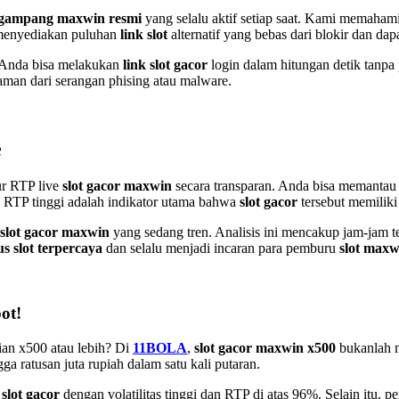
t gampang maxwin resmi
yang selalu aktif setiap saat. Kami memaha
enyediakan puluhan
link slot
alternatif yang bebas dari blokir dan da
 Anda bisa melakukan
link slot gacor
login dalam hitungan detik tanpa 
aman dari serangan phising atau malware.
e
ur RTP live
slot gacor maxwin
secara transparan. Anda bisa memantau
. RTP tinggi adalah indikator utama bahwa
slot gacor
tersebut memiliki
 slot gacor maxwin
yang sedang tren. Analisis ini mencakup jam-jam t
tus slot terpercaya
dan selalu menjadi incaran para pemburu
slot maxw
ot!
an x500 atau lebih? Di
11BOLA
,
slot gacor maxwin x500
bukanlah m
 ratusan juta rupiah dalam satu kali putaran.
e
slot gacor
dengan volatilitas tinggi dan RTP di atas 96%. Selain itu, 