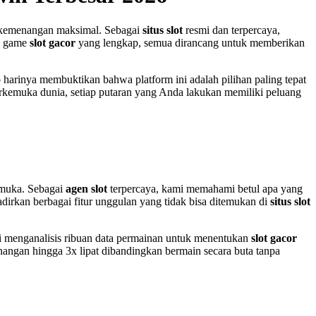
 kemenangan maksimal. Sebagai
situs slot
resmi dan terpercaya,
si game
slot gacor
yang lengkap, semua dirancang untuk memberikan
 harinya membuktikan bahwa platform ini adalah pilihan paling tepat
erkemuka dunia, setiap putaran yang Anda lakukan memiliki peluang
kemuka. Sebagai
agen slot
terpercaya, kami memahami betul apa yang
irkan berbagai fitur unggulan yang tidak bisa ditemukan di
situs slot
ami menganalisis ribuan data permainan untuk menentukan
slot gacor
angan hingga 3x lipat dibandingkan bermain secara buta tanpa