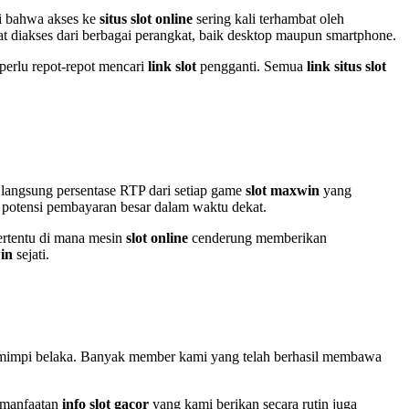
mi bahwa akses ke
situs slot online
sering kali terhambat oleh
pat diakses dari berbagai perangkat, baik desktop maupun smartphone.
perlu repot-repot mencari
link slot
pengganti. Semua
link situs slot
 langsung persentase RTP dari setiap game
slot maxwin
yang
 potensi pembayaran besar dalam waktu dekat.
ertentu di mana mesin
slot online
cenderung memberikan
in
sejati.
impi belaka. Banyak member kami yang telah berhasil membawa
pemanfaatan
info slot gacor
yang kami berikan secara rutin juga