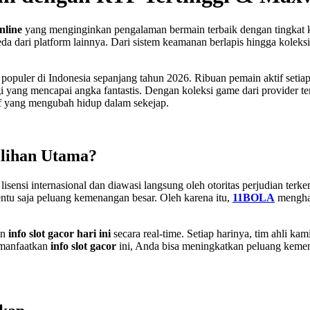
online
yang menginginkan pengalaman bermain terbaik dengan tingkat
 dari platform lainnya. Dari sistem keamanan berlapis hingga kolek
 populer di Indonesia sepanjang tahun 2026. Ribuan pemain aktif setiap
i yang mencapai angka fantastis. Dengan koleksi game dari provider t
if yang mengubah hidup dalam sekejap.
lihan Utama?
lisensi internasional dan diawasi langsung oleh otoritas perjudian ter
tu saja peluang kemenangan besar. Oleh karena itu,
11BOLA
menghad
an
info slot gacor hari ini
secara real-time. Setiap harinya, tim ahli k
emanfaatkan
info slot gacor
ini, Anda bisa meningkatkan peluang kemen