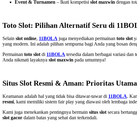
Event & Turnamen
– Ikuti kompetisi
slot maxwin
dengan tota
Toto Slot: Pilihan Alternatif Seru di 11B
Selain
slot online
,
11BOLA
juga menyediakan permainan
toto slot
ya
yang modern. Ini adalah pilihan sempurna bagi Anda yang bosan de
Permainan
toto slot
di
11BOLA
tersedia dalam berbagai variasi dan 
Anda nikmati layaknya
slot maxwin
pada umumnya!
Situs Slot Resmi & Aman: Prioritas Uta
Keamanan adalah hal yang tidak bisa ditawar-tawar di
11BOLA
. Kam
resmi
, kami memiliki sistem fair play yang diawasi oleh lembaga i
Kami juga menekankan pentingnya bermain
situs slot
secara bertang
slot gacor
dalam batas yang sehat dan terkendali.