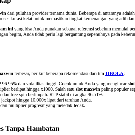
gkap
win
dari puluhan provider ternama dunia. Beberapa di antaranya adala
proses kurasi ketat untuk memastikan tingkat kemenangan yang adil dan
lam ini
yang bisa Anda gunakan sebagai referensi sebelum memulai per
ngan begitu, Anda tidak perlu lagi bergantung sepenuhnya pada keber
axwin
terbesar, berikut beberapa rekomendasi dari tim
11BOLA
:
 96.95% dan volatilitas tinggi. Cocok untuk Anda yang mengincar
slo
iplier berlipat hingga x1000. Salah satu
slot maxwin
paling populer se
dan free spin berlimpah. RTP stabil di angka 96.51%.
jackpot hingga 10.000x lipat dari taruhan Anda.
an multiplier progresif yang meledak-ledak.
es Tanpa Hambatan