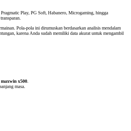
h Pragmatic Play, PG Soft, Habanero, Microgaming, hingga
 transparan.
mainan. Pola-pola ini dirumuskan berdasarkan analisis mendalam
untungan, karena Anda sudah memiliki data akurat untuk mengambil
t maxwin x500
.
panjang masa.