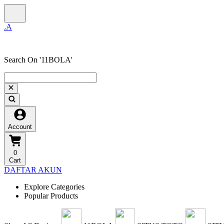
Search On '11BOLA'
Account
0
Cart
DAFTAR AKUN
Explore Categories
Popular Products