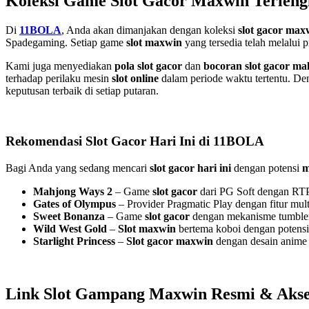
Koleksi Game Slot Gacor Maxwin Terlen
Di
11BOLA
, Anda akan dimanjakan dengan koleksi
slot gacor max
Spadegaming. Setiap game
slot maxwin
yang tersedia telah melalui 
Kami juga menyediakan
pola slot gacor
dan
bocoran slot gacor ma
terhadap perilaku mesin
slot online
dalam periode waktu tertentu. De
keputusan terbaik di setiap putaran.
Rekomendasi Slot Gacor Hari Ini di 11BOLA
Bagi Anda yang sedang mencari
slot gacor hari ini
dengan potensi
m
Mahjong Ways 2
– Game
slot gacor
dari PG Soft dengan RTP
Gates of Olympus
– Provider Pragmatic Play dengan fitur mult
Sweet Bonanza
– Game
slot gacor
dengan mekanisme tumbler 
Wild West Gold
–
Slot maxwin
bertema koboi dengan potensi 
Starlight Princess
–
Slot gacor maxwin
dengan desain anime d
Link Slot Gampang Maxwin Resmi & Aks