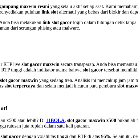
t gampang maxwin resmi
yang selalu aktif setiap saat. Kami memaha
enyediakan puluhan
link slot
alternatif yang bebas dari blokir dan da
 Anda bisa melakukan
link slot gacor
login dalam hitungan detik tanpa 
aman dari serangan phising atau malware.
e
ur RTP live
slot gacor maxwin
secara transparan. Anda bisa memantau
. RTP tinggi adalah indikator utama bahwa
slot gacor
tersebut memiliki
 slot gacor maxwin
yang sedang tren. Analisis ini mencakup jam-jam t
tus slot terpercaya
dan selalu menjadi incaran para pemburu
slot maxw
ot!
an x500 atau lebih? Di
11BOLA
,
slot gacor maxwin x500
bukanlah m
 ratusan juta rupiah dalam satu kali putaran.
e
slot gacor
dengan volatilitas tinggi dan RTP di atas 96%. Selain itu, 