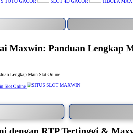
US TOTO GACOR
SLOT 4D GACOR
11BOLA MAX
pai Maxwin: Panduan Lengkap Ma
mi dengan RTP Tertinggi & Maxw