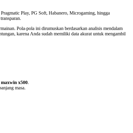
h Pragmatic Play, PG Soft, Habanero, Microgaming, hingga
 transparan.
mainan. Pola-pola ini dirumuskan berdasarkan analisis mendalam
untungan, karena Anda sudah memiliki data akurat untuk mengambil
t maxwin x500
.
panjang masa.