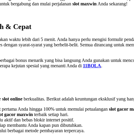
u untuk bergabung dan mulai perjalanan
slot maxwin
Anda sekarang!
h & Cepat
n waktu lebih dari 5 menit. Anda hanya perlu mengisi formulir pendaf
es dengan syarat-syarat yang berbelit-belit. Semua dirancang untuk 
berbagai bonus menarik yang bisa langsung Anda gunakan untuk menc
erapa kejutan spesial yang menanti Anda di
11BOLA
.
ke
slot online
berkualitas. Berikut adalah keuntungan eksklusif yang ha
it pertama Anda hingga 100% untuk memulai petualangan
slot gacor 
lot gacor maxwin
terbaik setiap hari.
 aktif dan bebas blokir internet positif.
siap membantu Anda kapan pun dibutuhkan.
alui berbagai metode pembayaran terpercaya.